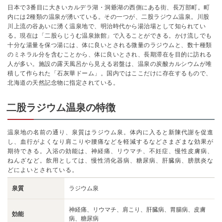
日本で3番目に大きいカルデラ湖・洞爺湖の西側にある街、長万部町。町
内には2種類の温泉が湧いている。その一つが、二股ラジウム温泉。川股
川上流の谷あいに湧く温泉地で、明治時代から湯治場として知られてい
る。現在は「二股らじうむ温泉旅館」で入ることができる。かけ流しでも
十分な湯量を保つ湯には、体に良いとされる微量のラジウムと、数十種類
のミネラル分を含むことから、体に良いとされ、長期滞在を目的に訪れる
人が多い。施設の露天風呂から見える岩盤は、温泉の炭酸カルシウムが堆
積して作られた「石灰華ドーム」。国内ではここだけに存在するもので、
北海道の天然記念物に指定されている。
二股ラジウム温泉の特徴
温泉地の名前の通り、泉質はラジウム泉。体内に入ると新陳代謝を促進
し、血行がよくなり肩こりや腰痛などを軽減するなどさまざまな効果が
期待できる。入浴の効能は、神経痛、リウマチ、不妊症、慢性皮膚病、
ねんざなど。飲用としては、慢性消化器病、糖尿病、肝臓病、膀胱炎な
どによいとされている。
泉質
ラジウム泉
神経痛、リウマチ、肩こり、肝臓病、胃腸病、皮膚
効能
病、糖尿病