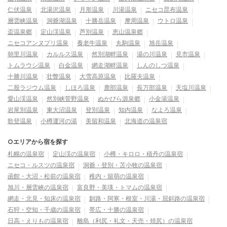
仁伏温泉
北湯沢温泉
月形温泉
川湯温泉
ニセコ昆布温泉
層雲峡温泉
洞爺湖温泉
十勝岳温泉
摩周温泉
ウトロ温泉
盃温泉郷
定山渓温泉
芦別温泉
恵山温泉郷
ニセコアンヌプリ温泉
養老牛温泉
丸駒温泉
旭岳温泉
朝里川温泉
カルルス温泉
然別湖畔温泉
湯の川温泉
見市温泉
トムラウシ温泉
白金温泉
網走湖畔温泉
しんのしつ温泉
十勝川温泉
壮瞥温泉
大雪高原温泉
比羅夫温泉
二股ラジウム温泉
しほろ温泉
鹿部温泉
長万部温泉
天塩川温泉
愛山渓温泉
然別峡菅野温泉
ぬかびら源泉郷
小金湯温泉
岩尾別温泉
東大沼温泉
登別温泉
知内温泉
なよろ温泉
歌登温泉
小樽運河の湯
美留和温泉
北海道の温泉宿
○エリアから宿を探す
札幌の温泉宿
定山渓の温泉宿
小樽・キロロ・積丹の温泉宿
ニセコ・ルスツの温泉宿
洞爺・登別・苫小牧の温泉宿
函館・大沼・松前の温泉宿
稚内・留萌の温泉宿
旭川・層雲峡の温泉宿
富良野・美瑛・トマムの温泉宿
網走・北見・知床の温泉宿
釧路・阿寒・根室・川湯・屈斜路の温泉宿
石狩・空知・千歳の温泉宿
帯広・十勝の温泉宿
日高・えりもの温泉宿
離島（利尻・礼文・天売・焼尻）の温泉宿