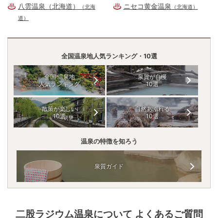
八雲温泉（北海道）
ニセコ黄金温泉
（北海
（北海道）
道）
全国温泉地人気ランキング・10選
全国 温泉地
泉質が自慢
人気ランキング
10選
散策が楽しい
自然あふれる
10選
10選
温泉の特徴を知ろう
泉質ガイド
二股ラジウム温泉
について よくあるご質問