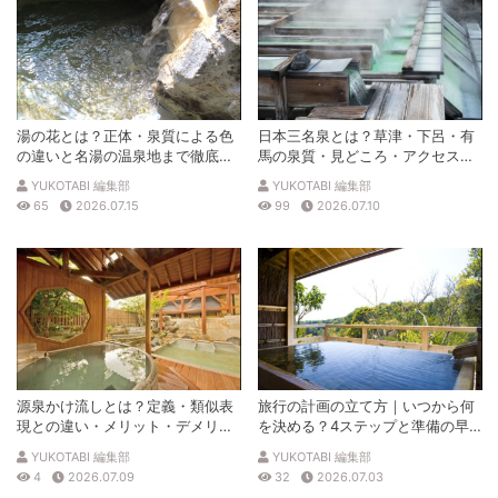
湯の花とは？正体・泉質による色
日本三名泉とは？草津・下呂・有
の違いと名湯の温泉地まで徹底解
馬の泉質・見どころ・アクセスを
説
徹底解説
YUKOTABI 編集部
YUKOTABI 編集部
65
2026.07.15
99
2026.07.10
源泉かけ流しとは？定義・類似表
旅行の計画の立て方｜いつから何
現との違い・メリット・デメリッ
を決める？4ステップと準備の早
トを解説
見表
YUKOTABI 編集部
YUKOTABI 編集部
4
2026.07.09
32
2026.07.03