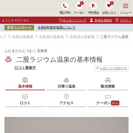
0
0
メ
メニュー
電話予約
クーポン
予約照会
お気に入り
ニ
ュ
ようこそ ゲストさん
ゆこゆこについて
新規会員登録
ログイン
ー
重要なお知らせ
令和8年熊本地震について
を
開
イド
全国の温泉地
北海道の温泉地
北海道の温泉地
二股ラジウム温泉
く
ふたまたらじうむ
北海道
二股ラジウム温泉の基本情報
口コミ募集中
お気に入り登録する
基本情報
日帰り温泉
観光情報
口コミ
アクセス
クーポン
宿泊