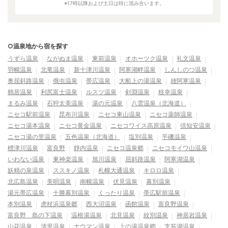
※17時以降および土日は特に混み合います。
○温泉地から宿を探す
うずら温泉
ながぬま温泉
東前温泉
オホーツク温泉
礼文温泉
羽幌温泉
北竜温泉
新十津川温泉
阿寒湖畔温泉
しんしのつ温泉
奥屈斜路温泉
俄虫温泉
帯広温泉
大船上の湯温泉
雄阿寒温泉
鶴居温泉
利尻富士温泉
ルスツ温泉
剣淵温泉
枝幸温泉
まるみ温泉
石狩太美温泉
湯の元温泉
八雲温泉（北海道）
ニセコ駅前温泉
昆布川温泉
ニセコ東山温泉
ニセコ薬師温泉
ニセコ湯本温泉
ニセコ黄金温泉
ニセコワイス高原温泉
倶知安温泉
ニセコ湯の里温泉
五色温泉（北海道）
塩別温泉
平磯温泉
標津川温泉
富良野
靜内温泉
ニセコ温泉郷
ニセコモイワ山温泉
いわない温泉
東神楽温泉
旭川温泉
屈斜路温泉
阿寒湖温泉
妖精の泉温泉
ススキノ温泉
札幌大通温泉
キロロ温泉
北広島温泉
美唄温泉
南幌温泉
伏見温泉
幕別温泉
湯元帯広温泉
十勝幕別温泉
くったり温泉
帯広駅前温泉
本別温泉
虎杖浜温泉郷
西大沼温泉
函館温泉
富良野温泉
富良野 島の下温泉
温根湯温泉
北見温泉
紋別温泉
神居岩温泉
山花温泉
清里温泉
ナウマン温泉
上の湯温泉郷
支笏湖温泉