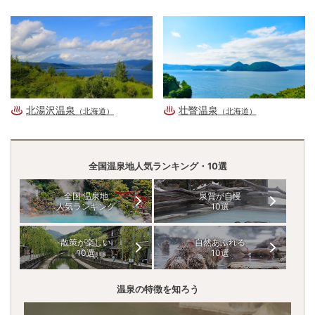
北湯沢温泉
壮瞥温泉
（北海道）
（北海道）
全国温泉地人気ランキング・10選
全国 温泉地
泉質が自慢
人気ランキング
10選
散策が楽しい
自然あふれる
10選
10選
温泉の特徴を知ろう