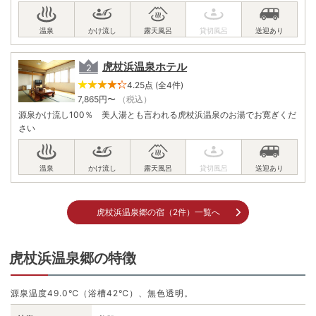
虎杖浜温泉ホテル
4.25点 (全4件)
7,865
円〜
（税込）
源泉かけ流し100％ 美人湯とも言われる虎杖浜温泉のお湯でお寛ぎくだ
さい
虎杖浜温泉郷の宿（2件）一覧へ
虎杖浜温泉郷の特徴
源泉温度49.0℃（浴槽42℃）、無色透明。