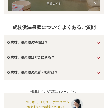
泉質ガイド
虎杖浜温泉郷
について よくあるご質問
Q.虎杖浜温泉郷の特徴は？
A.
温泉・お湯の特徴は
さらさら
しており、温泉地の雰囲気は
Q.虎杖浜温泉郷はどこにある？
「アクセスが便利」「近くに観光地あり」
と言われていま
す。
虎杖浜温泉郷
の口コミ情報の詳細は
こちら
。
A.
虎杖浜温泉郷
は、
北海道白老郡白老町
にあります。
Q.虎杖浜温泉郷の泉質・効能は？
車でお越しの方は、登別東ICから車で約10分。
電車でお越しの方は、登別駅から徒歩約20分。
虎杖浜温泉郷
のアクセス情報の詳細は
こちら
。
A.
泉質は
塩化物泉
などで、効能は
神経痛、リウマチ、筋肉
痛、肩こり、腰痛、関節痛、しびれ、疲労、ねんざ、肝臓
※掲載している写真はイメージです。
病、胃腸病、冷え性、高血圧、糖尿病、痔疾、気管支炎、
喘息、美肌
などと言われています。
ゆこゆこコミュニケーターへ
お気軽にご相談ください。