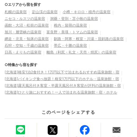
○エリアから宿を探す
札幌の温泉宿
定山渓の温泉宿
小樽・キロロ・積丹の温泉宿
ニセコ・ルスツの温泉宿
洞爺・登別・苫小牧の温泉宿
函館・大沼・松前の温泉宿
稚内・留萌の温泉宿
旭川・層雲峡の温泉宿
富良野・美瑛・トマムの温泉宿
網走・北見・知床の温泉宿
釧路・阿寒・根室・川湯・屈斜路の温泉宿
石狩・空知・千歳の温泉宿
帯広・十勝の温泉宿
日高・えりもの温泉宿
離島（利尻・礼文・天売・焼尻）の温泉宿
○特集から宿を探す
[北海道]格安1泊2食付き！1万円以下で泊まれるおすすめ温泉旅館・宿
[北海道]バイキング食べ放題！格安1万円以下のホテル・温泉旅館・宿
[北海道]露天風呂付き客室・半露天風呂付き客室が評判の温泉旅館・宿
[北海道]ひとり旅におすすめ！一人で泊まれる温泉旅館・宿・ホテル
このページをシェアする