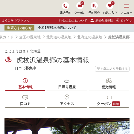
0
0
メ
メニュー
電話予約
クーポン
予約照会
お気に入り
ニ
ュ
ようこそ ゲストさん
ゆこゆこについて
新規会員登録
ログイン
ー
重要なお知らせ
令和8年熊本地震について
を
開
泉ガイド
全国の温泉地
北海道の温泉地
北海道の温泉地
虎杖浜温泉郷
く
こじょうはま
北海道
虎杖浜温泉郷の基本情報
口コミ募集中
お気に入り登録する
基本情報
日帰り温泉
観光情報
口コミ
アクセス
クーポン
宿泊