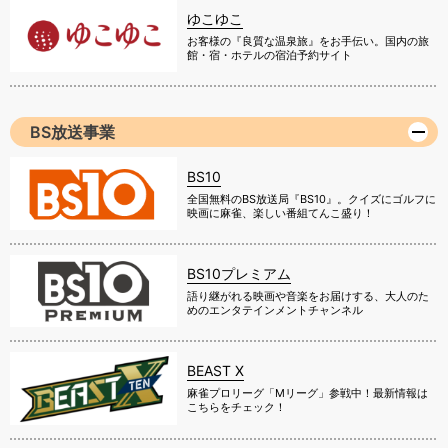
ゆこゆこ
お客様の『良質な温泉旅』をお手伝い。国内の旅
館・宿・ホテルの宿泊予約サイト
BS放送事業
BS10
全国無料のBS放送局『BS10』。クイズにゴルフに
映画に麻雀、楽しい番組てんこ盛り！
BS10プレミアム
語り継がれる映画や音楽をお届けする、大人のた
めのエンタテインメントチャンネル
BEAST X
麻雀プロリーグ「Mリーグ」参戦中！最新情報は
こちらをチェック！