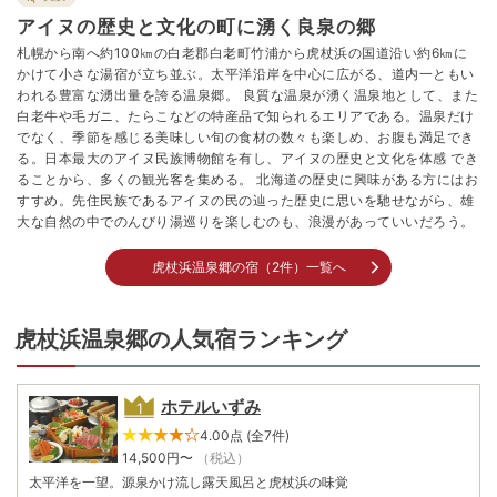
アイヌの歴史と文化の町に湧く良泉の郷
札幌から南へ約100㎞の白老郡白老町竹浦から虎杖浜の国道沿い約6㎞に
かけて小さな湯宿が立ち並ぶ。太平洋沿岸を中心に広がる、道内一ともい
われる豊富な湧出量を誇る温泉郷。 良質な温泉が湧く温泉地として、また
白老牛や毛ガニ、たらこなどの特産品で知られるエリアである。温泉だけ
でなく、季節を感じる美味しい旬の食材の数々も楽しめ、お腹も満足でき
る。日本最大のアイヌ民族博物館を有し、アイヌの歴史と文化を体感 でき
ることから、多くの観光客を集める。 北海道の歴史に興味がある方にはお
すすめ。先住民族であるアイヌの民の辿った歴史に思いを馳せながら、雄
大な自然の中でのんびり湯巡りを楽しむのも、浪漫があっていいだろう。
虎杖浜温泉郷の宿（2件）一覧へ
虎杖浜温泉郷の人気宿ランキング
ホテルいずみ
4.00点 (全7件)
14,500
円〜
（税込）
太平洋を一望。源泉かけ流し露天風呂と虎杖浜の味覚