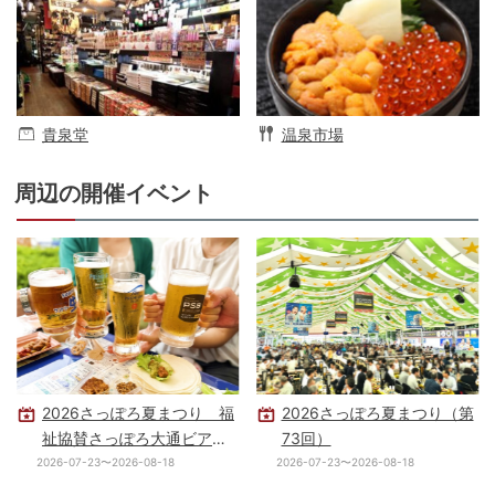
貴泉堂
温泉市場
周辺の開催イベント
2026さっぽろ夏まつり 福
2026さっぽろ夏まつり（第
祉協賛さっぽろ大通ビアガ
73回）
ーデン
2026-07-23〜2026-08-18
2026-07-23〜2026-08-18