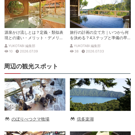
源泉かけ流しとは？定義・類似表
旅行の計画の立て方｜いつから何
現との違い・メリット・デメリッ
を決める？4ステップと準備の早
トを解説
見表
YUKOTABI 編集部
YUKOTABI 編集部
10
2026.07.09
38
2026.07.03
周辺の観光スポット
のぼりべつクマ牧場
倶多楽湖