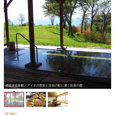
虎杖浜温泉郷／アイヌの歴史と文化の町に湧く良泉の郷
美肌