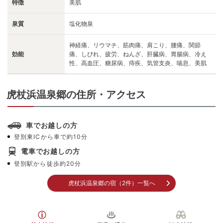
特徴
美肌
泉質
塩化物泉
神経痛、リウマチ、筋肉痛、肩こり、腰痛、関節
効能
痛、しびれ、疲労、ねんざ、肝臓病、胃腸病、冷え
性、高血圧、糖尿病、痔疾、気管支炎、喘息、美肌
虎杖浜温泉郷の住所・アクセス
車でお越しの方
登別東ICから車で約10分
電車でお越しの方
登別駅から徒歩約20分
虎杖浜温泉郷の宿（2件）一覧へ