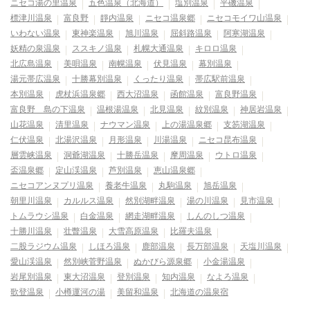
ニセコ湯の里温泉
五色温泉（北海道）
塩別温泉
平磯温泉
標津川温泉
富良野
靜内温泉
ニセコ温泉郷
ニセコモイワ山温泉
いわない温泉
東神楽温泉
旭川温泉
屈斜路温泉
阿寒湖温泉
妖精の泉温泉
ススキノ温泉
札幌大通温泉
キロロ温泉
北広島温泉
美唄温泉
南幌温泉
伏見温泉
幕別温泉
湯元帯広温泉
十勝幕別温泉
くったり温泉
帯広駅前温泉
本別温泉
虎杖浜温泉郷
西大沼温泉
函館温泉
富良野温泉
富良野 島の下温泉
温根湯温泉
北見温泉
紋別温泉
神居岩温泉
山花温泉
清里温泉
ナウマン温泉
上の湯温泉郷
支笏湖温泉
仁伏温泉
北湯沢温泉
月形温泉
川湯温泉
ニセコ昆布温泉
層雲峡温泉
洞爺湖温泉
十勝岳温泉
摩周温泉
ウトロ温泉
盃温泉郷
定山渓温泉
芦別温泉
恵山温泉郷
ニセコアンヌプリ温泉
養老牛温泉
丸駒温泉
旭岳温泉
朝里川温泉
カルルス温泉
然別湖畔温泉
湯の川温泉
見市温泉
トムラウシ温泉
白金温泉
網走湖畔温泉
しんのしつ温泉
十勝川温泉
壮瞥温泉
大雪高原温泉
比羅夫温泉
二股ラジウム温泉
しほろ温泉
鹿部温泉
長万部温泉
天塩川温泉
愛山渓温泉
然別峡菅野温泉
ぬかびら源泉郷
小金湯温泉
岩尾別温泉
東大沼温泉
登別温泉
知内温泉
なよろ温泉
歌登温泉
小樽運河の湯
美留和温泉
北海道の温泉宿