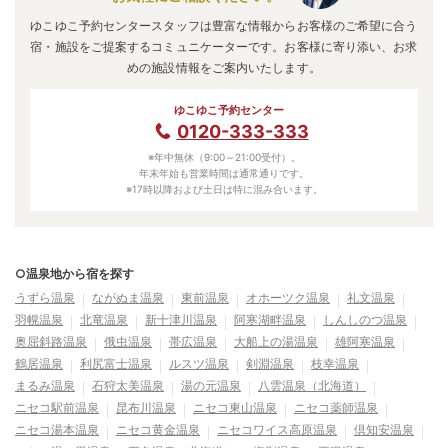
ゆこゆこ予約センタースタッフは豊富な情報からお客様のご希望に合う
宿・施設をご提案するコミュニケーターです。お客様に寄り添い、お求
めの施設情報をご案内いたします。
ゆこゆこ予約センター
0120-333-333
※年中無休（9:00～21:00受付）。
年末年始も営業時間は通常通りです。
※17時以降および土日は特に混み合います。
○温泉地から宿を探す
うずら温泉
ながぬま温泉
東前温泉
オホーツク温泉
礼文温泉
羽幌温泉
北竜温泉
新十津川温泉
阿寒湖畔温泉
しんしのつ温泉
奥屈斜路温泉
俄虫温泉
帯広温泉
大船上の湯温泉
雄阿寒温泉
鶴居温泉
利尻富士温泉
ルスツ温泉
剣淵温泉
枝幸温泉
まるみ温泉
石狩太美温泉
湯の元温泉
八雲温泉（北海道）
ニセコ駅前温泉
昆布川温泉
ニセコ東山温泉
ニセコ薬師温泉
ニセコ湯本温泉
ニセコ黄金温泉
ニセコワイス高原温泉
倶知安温泉