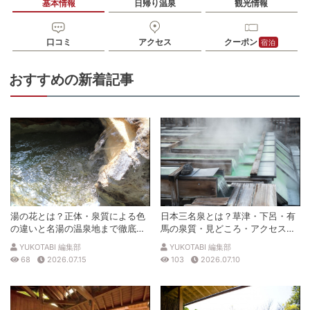
基本情報
日帰り温泉
観光情報
口コミ
アクセス
クーポン
宿泊
おすすめの新着記事
湯の花とは？正体・泉質による色
日本三名泉とは？草津・下呂・有
の違いと名湯の温泉地まで徹底解
馬の泉質・見どころ・アクセスを
説
徹底解説
YUKOTABI 編集部
YUKOTABI 編集部
68
2026.07.15
103
2026.07.10