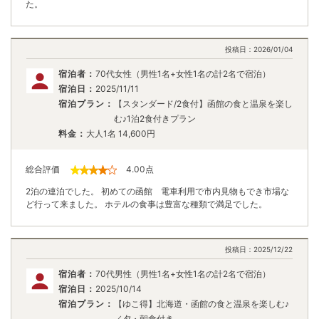
た。
投稿日：
2026/01/04
宿泊者：
70代女性（男性1名+女性1名の計2名で宿泊）
宿泊日：
2025/11/11
宿泊プラン：
【スタンダード/2食付】函館の食と温泉を楽し
む♪1泊2食付きプラン
料金：
大人1名
14,600
円
総合評価
4.00
点
2泊の連泊でした。 初めての函館 電車利用で市内見物もでき市場な
ど行って来ました。 ホテルの食事は豊富な種類で満足でした。
投稿日：
2025/12/22
宿泊者：
70代男性（男性1名+女性1名の計2名で宿泊）
宿泊日：
2025/10/14
宿泊プラン：
【ゆこ得】北海道・函館の食と温泉を楽しむ♪
／夕・朝食付き