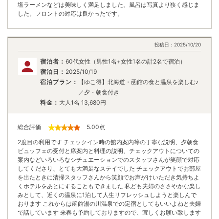
塩ラーメンなどは美味しく満足しました。風呂は写真より狭く感じま
した。フロントの対応は良かったです。
投稿日：
2025/10/20
宿泊者：
60代女性（男性1名+女性1名の計2名で宿泊）
宿泊日：
2025/10/19
宿泊プラン：
【ゆこ得】北海道・函館の食と温泉を楽しむ♪
／夕・朝食付き
料金：
大人1名
13,680
円
総合評価
5.00
点
2度目の利用です チェックイン時の館内案内等の丁寧な説明、夕朝食
ビュッフェの受付と席案内と料理の説明、チェックアウトについての
案内などいろいろなシチュエーションでのスタッフさんが笑顔で対応
してくださり、とても大満足なステイでした チェックアウトでお部屋
を出たときに清掃スタッフさんから笑顔でお声がけいただき気持ちよ
くホテルをあとにすることもできました 私ども夫婦のささやかな楽し
みとして、近くの温泉に1泊して人生リフレッシュしようと楽しんで
おります これからは函館湯の川温泉での定宿としてもいいよねと夫婦
で話しています 来春も予約しておりますので、宜しくお願い致します