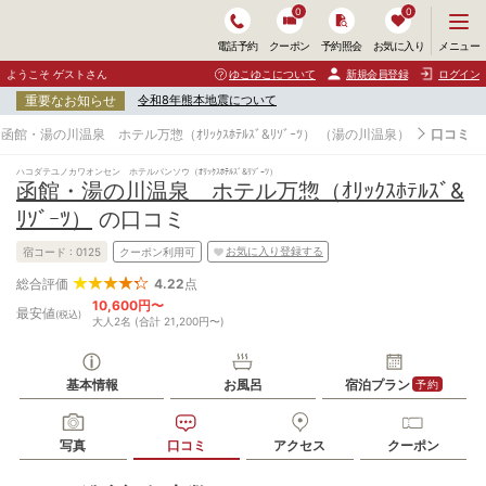
0
0
メ
メニュー
電話予約
クーポン
予約照会
お気に入り
ニ
ュ
ようこそ ゲストさん
ゆこゆこについて
新規会員登録
ログイン
ー
重要なお知らせ
令和8年熊本地震について
を
開
函館・湯の川温泉 ホテル万惣（ｵﾘｯｸｽﾎﾃﾙｽﾞ&ﾘｿﾞｰﾂ）
（湯の川温泉）
口コミ
く
ハコダテユノカワオンセン ホテルバンソウ（ｵﾘｯｸｽﾎﾃﾙｽﾞ&ﾘｿﾞｰﾂ）
函館・湯の川温泉 ホテル万惣（ｵﾘｯｸｽﾎﾃﾙｽﾞ&
ﾘｿﾞｰﾂ）
の口コミ
お気に入り登録する
宿コード :
0125
クーポン利用可
4.22
点
総合評価
10,600円〜
最安値
(税込)
大人2名 (合計 21,200円〜)
基本情報
お風呂
宿泊プラン
予約
写真
口コミ
アクセス
クーポン