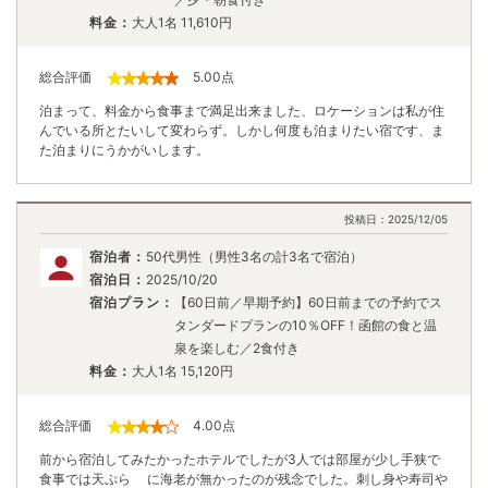
料金：
大人1名
11,610
円
総合評価
5.00
点
泊まって、料金から食事まで満足出来ました、ロケーションは私が住
んでいる所とたいして変わらず。しかし何度も泊まりたい宿です、ま
た泊まりにうかがいします。
投稿日：
2025/12/05
宿泊者：
50代男性（男性3名の計3名で宿泊）
宿泊日：
2025/10/20
宿泊プラン：
【60日前／早期予約】60日前までの予約でス
タンダードプランの10％OFF！函館の食と温
泉を楽しむ／2食付き
料金：
大人1名
15,120
円
総合評価
4.00
点
前から宿泊してみたかったホテルでしたが3人では部屋が少し手狭で
食事では天ぷら に海老が無かったのが残念でした。刺し身や寿司や