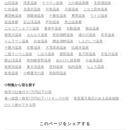
山花温泉
清里温泉
ナウマン温泉
上の湯温泉郷
支笏湖温泉
仁伏温泉
北湯沢温泉
月形温泉
川湯温泉
ニセコ昆布温泉
層雲峡温泉
洞爺湖温泉
十勝岳温泉
摩周温泉
ウトロ温泉
盃温泉郷
定山渓温泉
芦別温泉
恵山温泉郷
ニセコアンヌプリ温泉
養老牛温泉
丸駒温泉
旭岳温泉
朝里川温泉
カルルス温泉
然別湖畔温泉
湯の川温泉
見市温泉
トムラウシ温泉
白金温泉
網走湖畔温泉
しんのしつ温泉
十勝川温泉
壮瞥温泉
大雪高原温泉
比羅夫温泉
二股ラジウム温泉
しほろ温泉
鹿部温泉
長万部温泉
天塩川温泉
愛山渓温泉
然別峡菅野温泉
ぬかびら源泉郷
小金湯温泉
岩尾別温泉
東大沼温泉
登別温泉
知内温泉
なよろ温泉
歌登温泉
小樽運河の湯
美留和温泉
○特集から宿を探す
格安1泊2食付き1万円以下の宿
食べ放題！格安1万円以下バイキングの宿
客室露天風呂のある温泉旅館
ひとり旅ができる宿
このページをシェアする