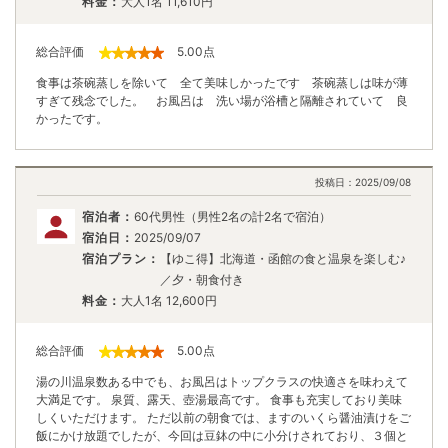
料金：
大人1名
11,610
円
総合評価
5.00
点
食事は茶碗蒸しを除いて 全て美味しかったです 茶碗蒸しは味が薄
すぎて残念でした。 お風呂は 洗い場が浴槽と隔離されていて 良
かったです。
投稿日：
2025/09/08
宿泊者：
60代男性（男性2名の計2名で宿泊）
宿泊日：
2025/09/07
宿泊プラン：
【ゆこ得】北海道・函館の食と温泉を楽しむ♪
／夕・朝食付き
料金：
大人1名
12,600
円
総合評価
5.00
点
湯の川温泉数ある中でも、お風呂はトップクラスの快適さを味わえて
大満足です。 泉質、露天、壺湯最高です。 食事も充実しており美味
しくいただけます。 ただ以前の朝食では、ますのいくら醤油漬けをご
飯にかけ放題でしたが、今回は豆鉢の中に小分けされており、３個と