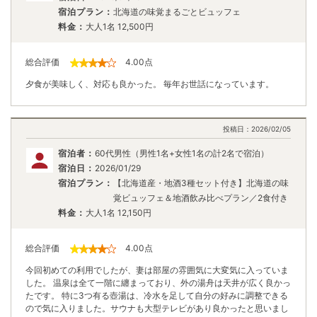
宿泊プラン：
北海道の味覚まるごとビュッフェ
料金：
大人1名
12,500
円
総合評価
4.00
点
夕食が美味しく、対応も良かった。 毎年お世話になっています。
投稿日：
2026/02/05
宿泊者：
60代男性（男性1名+女性1名の計2名で宿泊）
宿泊日：
2026/01/29
宿泊プラン：
【北海道産・地酒3種セット付き】北海道の味
覚ビュッフェ＆地酒飲み比べプラン／2食付き
料金：
大人1名
12,150
円
総合評価
4.00
点
今回初めての利用でしたが、妻は部屋の雰囲気に大変気に入っていま
した。 温泉は全て一階に纏まっており、外の湯舟は天井が広く良かっ
たです。 特に3つ有る壺湯は、冷水を足して自分の好みに調整できる
ので気に入りました。サウナも大型テレビがあり良かったと思いまし