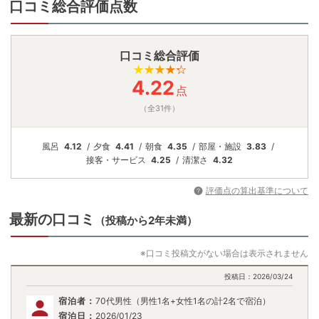
口コミ総合評価点数
口コミ総合評価
4.22
点
（全31件）
風呂
4.12
夕食
4.41
朝食
4.35
部屋・施設
3.83
接客・
サービス
4.25
清潔さ
4.32
評価点の算出基準について
最新の口コミ
（投稿から2年未満）
※口コミ投稿文がない場合は表示されません
投稿日：
2026/03/24
宿泊者：
70代男性（男性1名+女性1名の計2名で宿泊）
宿泊日：
2026/01/23