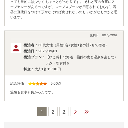
っても量的には少なく ちょっとがっかりです。 それと夜の食事にス
ープカレーがあるのですが、スープスプーンが用意されておらず、容
器に直接口をつけて頂かなければ食せれないのも いかがなものかと思
います。
投稿日：
2025/09/02
宿泊者：
60代女性（男性1名+女性1名の計2名で宿泊）
宿泊日：
2025/09/01
宿泊プラン：
【ゆこ得】北海道・函館の食と温泉を楽しむ♪
／夕・朝食付き
料金：
大人1名
11,610
円
総合評価
5.00
点
温泉も食事も良かったです。
1
2
3