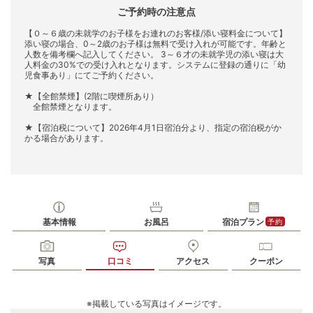
ご予約時の注意点
【０～６歳の未就学のお子様をお連れのお客様/添い寝料金について】
添い寝の場合、0～2歳のお子様は無料で受け入れが可能です。年齢と
人数を備考欄へ記入してください。 3～６才の未就学児の添い寝は大
人料金の30%での受け入れとなります。システムに登録の通りに「幼
児食事あり」にてご予約ください。
★【全館禁煙】(2階に喫煙所あり）
全館禁煙となります。
★【宿泊税について】2026年4月1日宿泊分より、指定の宿泊税がか
かる場合があります。
基本情報
お風呂
宿泊プラン
予約
写真
口コミ
アクセス
クーポン
※掲載している写真はイメージです。