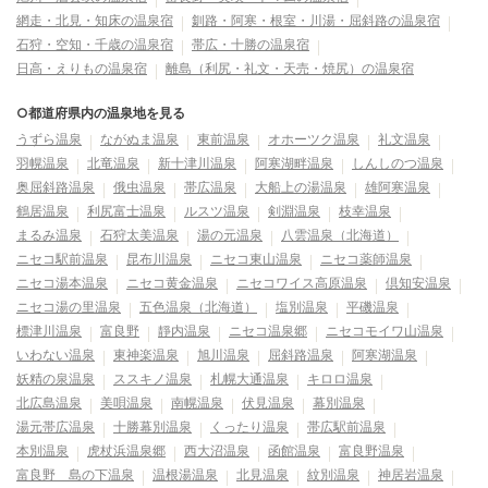
網走・北見・知床の温泉宿
釧路・阿寒・根室・川湯・屈斜路の温泉宿
石狩・空知・千歳の温泉宿
帯広・十勝の温泉宿
日高・えりもの温泉宿
離島（利尻・礼文・天売・焼尻）の温泉宿
○都道府県内の温泉地を見る
うずら温泉
ながぬま温泉
東前温泉
オホーツク温泉
礼文温泉
羽幌温泉
北竜温泉
新十津川温泉
阿寒湖畔温泉
しんしのつ温泉
奥屈斜路温泉
俄虫温泉
帯広温泉
大船上の湯温泉
雄阿寒温泉
鶴居温泉
利尻富士温泉
ルスツ温泉
剣淵温泉
枝幸温泉
まるみ温泉
石狩太美温泉
湯の元温泉
八雲温泉（北海道）
ニセコ駅前温泉
昆布川温泉
ニセコ東山温泉
ニセコ薬師温泉
ニセコ湯本温泉
ニセコ黄金温泉
ニセコワイス高原温泉
倶知安温泉
ニセコ湯の里温泉
五色温泉（北海道）
塩別温泉
平磯温泉
標津川温泉
富良野
靜内温泉
ニセコ温泉郷
ニセコモイワ山温泉
いわない温泉
東神楽温泉
旭川温泉
屈斜路温泉
阿寒湖温泉
妖精の泉温泉
ススキノ温泉
札幌大通温泉
キロロ温泉
北広島温泉
美唄温泉
南幌温泉
伏見温泉
幕別温泉
湯元帯広温泉
十勝幕別温泉
くったり温泉
帯広駅前温泉
本別温泉
虎杖浜温泉郷
西大沼温泉
函館温泉
富良野温泉
富良野 島の下温泉
温根湯温泉
北見温泉
紋別温泉
神居岩温泉