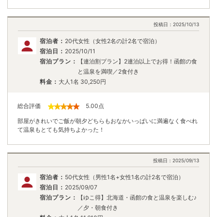
投稿日：
2025/10/13
宿泊者：
20代女性（女性2名の計2名で宿泊）
宿泊日：
2025/10/11
宿泊プラン：
【連泊割プラン】2連泊以上でお得！函館の食
と温泉を満喫／2食付き
料金：
大人1名
30,250
円
総合評価
5.00
点
部屋がきれいでご飯が朝夕どちらもおなかいっぱいに満遍なく食べれ
て温泉もとても気持ちよかった！
投稿日：
2025/09/13
宿泊者：
50代女性（男性1名+女性1名の計2名で宿泊）
宿泊日：
2025/09/07
宿泊プラン：
【ゆこ得】北海道・函館の食と温泉を楽しむ♪
／夕・朝食付き