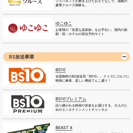
ジャパネットが磨き上げたおもてなしで、感動の
豪華クルーズ体験を。
ゆこゆこ
お客様の『良質な温泉旅』をお手伝い。国内の旅
館・宿・ホテルの宿泊予約サイト
BS放送事業
BS10
全国無料のBS放送局『BS10』。クイズにゴルフに
映画に麻雀、楽しい番組てんこ盛り！
BS10プレミアム
語り継がれる映画や音楽をお届けする、大人のた
めのエンタテインメントチャンネル
BEAST X