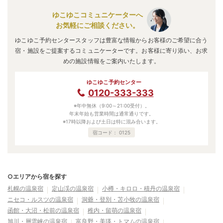
ゆこゆこコミュニケーターへ
お気軽にご相談ください。
ゆこゆこ予約センタースタッフは豊富な情報からお客様のご希望に合う
宿・施設をご提案するコミュニケーターです。お客様に寄り添い、お求
めの施設情報をご案内いたします。
ゆこゆこ予約センター
0120-333-333
※年中無休（9:00～21:00受付）。
年末年始も営業時間は通常通りです。
※17時以降および土日は特に混み合います。
宿コード：
0125
○エリアから宿を探す
札幌の温泉宿
定山渓の温泉宿
小樽・キロロ・積丹の温泉宿
ニセコ・ルスツの温泉宿
洞爺・登別・苫小牧の温泉宿
函館・大沼・松前の温泉宿
稚内・留萌の温泉宿
旭川・層雲峡の温泉宿
富良野・美瑛・トマムの温泉宿