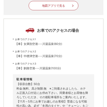
地図アプリで見る
お車でのアクセスの場合
お車でのアクセス1
【車】女満別空港---川湯温泉(60分)
お車でのアクセス2
【車】中標津空港---川湯温泉(70分)
お車でのアクセス3
【車】釧路空港---川湯温泉(100分)
駐車場情報
【収容台数】50台
料金:無料、高さ制限:無 ※ご到着されましたら、ホテ
ル正面入口付近にお停め下さい。同乗者様とお荷物を降
ろしていただき、その後駐車場所をご案内いたします。
【11月～5月にお車でお越しのお客様】雪道になる可能
性が高い為、必ず「冬用のタイヤ」や「チェーン」をご