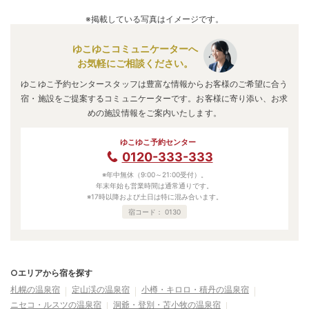
※掲載している写真はイメージです。
ゆこゆこコミュニケーターへ
お気軽にご相談ください。
ゆこゆこ予約センタースタッフは豊富な情報からお客様のご希望に合う
宿・施設をご提案するコミュニケーターです。お客様に寄り添い、お求
めの施設情報をご案内いたします。
ゆこゆこ予約センター
0120-333-333
※年中無休（9:00～21:00受付）。
年末年始も営業時間は通常通りです。
※17時以降および土日は特に混み合います。
宿コード：
0130
○エリアから宿を探す
札幌の温泉宿
定山渓の温泉宿
小樽・キロロ・積丹の温泉宿
ニセコ・ルスツの温泉宿
洞爺・登別・苫小牧の温泉宿