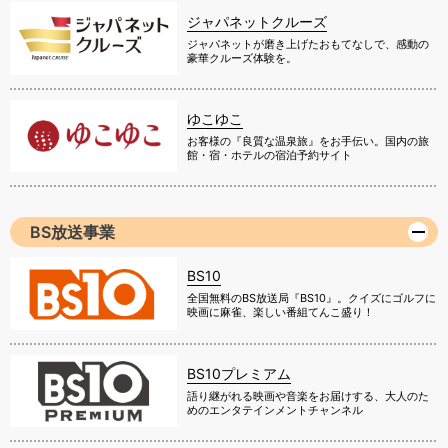
ジャパネットクルーズ
ジャパネットが磨き上げたおもてなしで、感動の
豪華クルーズ体験を。
ゆこゆこ
お客様の『良質な温泉旅』をお手伝い。国内の旅
館・宿・ホテルの宿泊予約サイト
BS放送事業
BS10
全国無料のBS放送局『BS10』。クイズにゴルフに
映画に麻雀、楽しい番組てんこ盛り！
BS10プレミアム
語り継がれる映画や音楽をお届けする、大人のた
めのエンタテインメントチャンネル