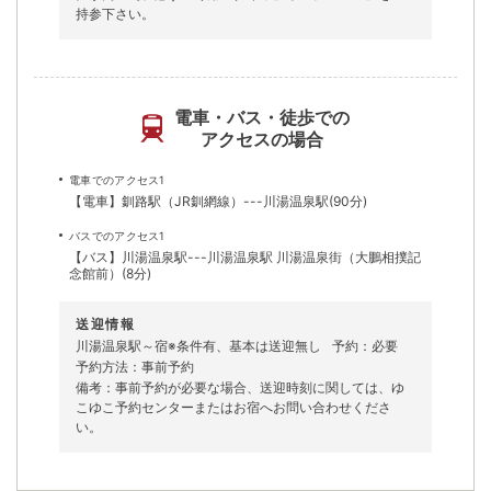
持参下さい。
電車・バス・徒歩での
アクセスの場合
電車でのアクセス1
【電車】釧路駅（JR釧網線）---川湯温泉駅(90分)
バスでのアクセス1
【バス】川湯温泉駅---川湯温泉駅 川湯温泉街（大鵬相撲記
念館前）(8分)
送迎情報
川湯温泉駅～宿※条件有、基本は送迎無し
予約：必要
予約方法：事前予約
備考：事前予約が必要な場合、送迎時刻に関しては、ゆ
こゆこ予約センターまたはお宿へお問い合わせくださ
い。