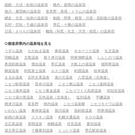
函館・大沼・松前の温泉宿
稚内・留萌の温泉宿
旭川・層雲峡の温泉宿
富良野・美瑛・トマムの温泉宿
網走・北見・知床の温泉宿
釧路・阿寒・根室・川湯・屈斜路の温泉宿
石狩・空知・千歳の温泉宿
帯広・十勝の温泉宿
日高・えりもの温泉宿
離島（利尻・礼文・天売・焼尻）の温泉宿
○都道府県内の温泉地を見る
うずら温泉
ながぬま温泉
東前温泉
オホーツク温泉
礼文温泉
羽幌温泉
北竜温泉
新十津川温泉
阿寒湖畔温泉
しんしのつ温泉
奥屈斜路温泉
俄虫温泉
帯広温泉
大船上の湯温泉
雄阿寒温泉
鶴居温泉
利尻富士温泉
ルスツ温泉
剣淵温泉
枝幸温泉
まるみ温泉
石狩太美温泉
湯の元温泉
八雲温泉（北海道）
ニセコ駅前温泉
昆布川温泉
ニセコ東山温泉
ニセコ薬師温泉
ニセコ湯本温泉
ニセコ黄金温泉
ニセコワイス高原温泉
倶知安温泉
ニセコ湯の里温泉
五色温泉（北海道）
塩別温泉
平磯温泉
標津川温泉
富良野
靜内温泉
ニセコ温泉郷
ニセコモイワ山温泉
いわない温泉
東神楽温泉
旭川温泉
屈斜路温泉
阿寒湖温泉
妖精の泉温泉
ススキノ温泉
札幌大通温泉
キロロ温泉
北広島温泉
美唄温泉
南幌温泉
伏見温泉
幕別温泉
湯元帯広温泉
十勝幕別温泉
くったり温泉
帯広駅前温泉