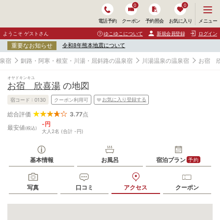
0
0
メ
メニュー
電話予約
クーポン
予約照会
お気に入り
ニ
ュ
ようこそ ゲストさん
ゆこゆこについて
新規会員登録
ログイン
ー
重要なお知らせ
令和8年熊本地震について
を
開
泉宿
釧路・阿寒・根室・川湯・屈斜路の温泉宿
川湯温泉の温泉宿
お宿 
く
オヤドキンキユ
お宿 欣喜湯
の地図
お気に入り登録する
宿コード :
0130
クーポン利用可
3.77
点
総合評価
-円
最安値
(税込)
大人2名 (合計 -円)
基本情報
お風呂
宿泊プラン
予約
写真
口コミ
アクセス
クーポン