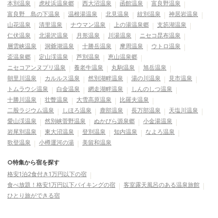
本別温泉
虎杖浜温泉郷
西大沼温泉
函館温泉
富良野温泉
富良野 島の下温泉
温根湯温泉
北見温泉
紋別温泉
神居岩温泉
山花温泉
清里温泉
ナウマン温泉
上の湯温泉郷
支笏湖温泉
仁伏温泉
北湯沢温泉
月形温泉
川湯温泉
ニセコ昆布温泉
層雲峡温泉
洞爺湖温泉
十勝岳温泉
摩周温泉
ウトロ温泉
盃温泉郷
定山渓温泉
芦別温泉
恵山温泉郷
ニセコアンヌプリ温泉
養老牛温泉
丸駒温泉
旭岳温泉
朝里川温泉
カルルス温泉
然別湖畔温泉
湯の川温泉
見市温泉
トムラウシ温泉
白金温泉
網走湖畔温泉
しんのしつ温泉
十勝川温泉
壮瞥温泉
大雪高原温泉
比羅夫温泉
二股ラジウム温泉
しほろ温泉
鹿部温泉
長万部温泉
天塩川温泉
愛山渓温泉
然別峡菅野温泉
ぬかびら源泉郷
小金湯温泉
岩尾別温泉
東大沼温泉
登別温泉
知内温泉
なよろ温泉
歌登温泉
小樽運河の湯
美留和温泉
○特集から宿を探す
格安1泊2食付き1万円以下の宿
食べ放題！格安1万円以下バイキングの宿
客室露天風呂のある温泉旅館
ひとり旅ができる宿