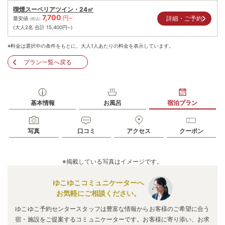
喫煙スーペリアツイン・24㎡
7,700
円~
詳細・ご予約
最安値
(税込)
(大人2名 合計
15,400
円~)
※料金は選択中の条件をもとに、大人1人あたりの料金を表示しています。
プラン一覧へ戻る
基本情報
お風呂
宿泊プラン
写真
口コミ
アクセス
クーポン
※掲載している写真はイメージです。
ゆこゆこコミュニケーターへ
お気軽にご相談ください。
ゆこゆこ予約センタースタッフは豊富な情報からお客様のご希望に合う
宿・施設をご提案するコミュニケーターです。お客様に寄り添い、お求