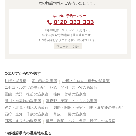
めの施設情報をご案内いたします。
ゆこゆこ予約センター
0120-333-333
※年中無休（9:00～21:00受付）。
年末年始も営業時間は通常通りです。
※17時以降および土日は特に混み合います。
宿コード：
0164
○エリアから宿を探す
札幌の温泉宿
定山渓の温泉宿
小樽・キロロ・積丹の温泉宿
ニセコ・ルスツの温泉宿
洞爺・登別・苫小牧の温泉宿
函館・大沼・松前の温泉宿
稚内・留萌の温泉宿
旭川・層雲峡の温泉宿
富良野・美瑛・トマムの温泉宿
網走・北見・知床の温泉宿
釧路・阿寒・根室・川湯・屈斜路の温泉宿
石狩・空知・千歳の温泉宿
帯広・十勝の温泉宿
日高・えりもの温泉宿
離島（利尻・礼文・天売・焼尻）の温泉宿
○都道府県内の温泉地を見る