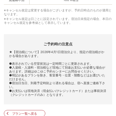
※キャンセル規定は変更する場合がございますが、予約日時点のものが適用と
なります。
※キャンセル規定は日ごとに設定されています。宿泊日未指定の場合、本日の
キャンセル規定を参考値として表示しています。
ご予約時の注意点
★【宿泊税について】2026年4月1日宿泊分より、指定の宿泊税がか
かる場合があります。
●表示されている空室状況は一定時間ごとに更新されます。
●入湯税・入湯料・宿泊税など現地にて別途お支払いが必要な場合が
あります。詳細はゆこゆこ予約センターにお問合せください。
●明記があるプランを除き、客室番号・位置・階数などはお選びいた
だけません。
●宿泊日当日、到着予定時刻より遅れる場合は、宿へ直接ご連絡下さ
い。
●お支払いは現地決済（現金払い/クレジットカード）または事前決済
（クレジットカードのみ）となります。
プラン一覧へ戻る