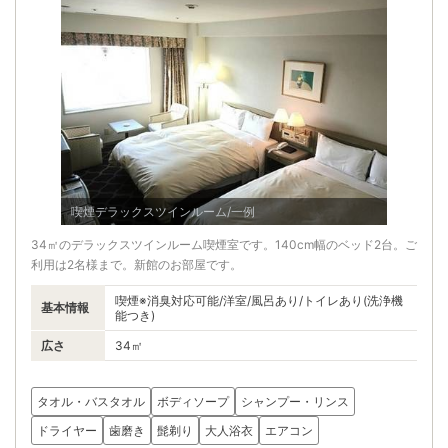
喫煙デラックスツインルーム/一例
34㎡のデラックスツインルーム喫煙室です。140cm幅のベッド2台。ご
利用は2名様まで。新館のお部屋です。
喫煙※消臭対応可能/洋室/風呂あり/トイレあり(洗浄機
基本情報
能つき)
広さ
34㎡
タオル・バスタオル
ボディソープ
シャンプー・リンス
ドライヤー
歯磨き
髭剃り
大人浴衣
エアコン