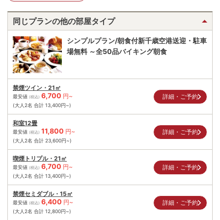
同じプランの他の部屋タイプ
シンプルプラン/朝食付新千歳空港送迎・駐車
場無料 ～全50品バイキング朝食
禁煙ツイン・21㎡
6,700
円~
詳細・ご予約
最安値
(税込)
(大人2名 合計
13,400
円~)
和室12畳
11,800
円~
詳細・ご予約
最安値
(税込)
(大人2名 合計
23,600
円~)
喫煙トリプル・21㎡
6,700
円~
詳細・ご予約
最安値
(税込)
(大人2名 合計
13,400
円~)
禁煙セミダブル・15㎡
6,400
円~
詳細・ご予約
最安値
(税込)
(大人2名 合計
12,800
円~)