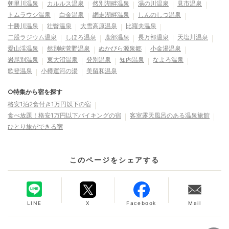
朝里川温泉
カルルス温泉
然別湖畔温泉
湯の川温泉
見市温泉
トムラウシ温泉
白金温泉
網走湖畔温泉
しんのしつ温泉
十勝川温泉
壮瞥温泉
大雪高原温泉
比羅夫温泉
二股ラジウム温泉
しほろ温泉
鹿部温泉
長万部温泉
天塩川温泉
愛山渓温泉
然別峡菅野温泉
ぬかびら源泉郷
小金湯温泉
岩尾別温泉
東大沼温泉
登別温泉
知内温泉
なよろ温泉
歌登温泉
小樽運河の湯
美留和温泉
○特集から宿を探す
格安1泊2食付き1万円以下の宿
食べ放題！格安1万円以下バイキングの宿
客室露天風呂のある温泉旅館
ひとり旅ができる宿
このページをシェアする
LINE
X
Facebook
Mail