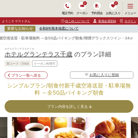
0
0
メ
メニュー
電話予約
クーポン
予約照会
お気に入り
ニ
ュ
ようこそ ゲストさん
ゆこゆこについて
新規会員登録
ログイン
ー
重要なお知らせ
令和8年熊本地震について
を
開
歳空港送迎・駐車場無料 ～全50品バイキング朝食/喫煙デラックスツイン・34㎡
く
ホテルグランテラスチトセ
ホテルグランテラス千歳
のプラン詳細
宿コード :
0164
クーポン利用可
お気に入りに登録
プラン一覧へ戻る
シンプルプラン/朝食付新千歳空港送迎・駐車場無
料 ～全50品バイキング朝食
プラン内容を詳しく見る
1/5