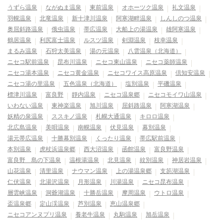
うずら温泉
ながぬま温泉
東前温泉
オホーツク温泉
礼文温泉
羽幌温泉
北竜温泉
新十津川温泉
阿寒湖畔温泉
しんしのつ温泉
奥屈斜路温泉
俄虫温泉
帯広温泉
大船上の湯温泉
雄阿寒温泉
鶴居温泉
利尻富士温泉
ルスツ温泉
剣淵温泉
枝幸温泉
まるみ温泉
石狩太美温泉
湯の元温泉
八雲温泉（北海道）
ニセコ駅前温泉
昆布川温泉
ニセコ東山温泉
ニセコ薬師温泉
ニセコ湯本温泉
ニセコ黄金温泉
ニセコワイス高原温泉
倶知安温泉
ニセコ湯の里温泉
五色温泉（北海道）
塩別温泉
平磯温泉
標津川温泉
富良野
靜内温泉
ニセコ温泉郷
ニセコモイワ山温泉
いわない温泉
東神楽温泉
旭川温泉
屈斜路温泉
阿寒湖温泉
妖精の泉温泉
ススキノ温泉
札幌大通温泉
キロロ温泉
北広島温泉
美唄温泉
南幌温泉
伏見温泉
幕別温泉
湯元帯広温泉
十勝幕別温泉
くったり温泉
帯広駅前温泉
本別温泉
虎杖浜温泉郷
西大沼温泉
函館温泉
富良野温泉
富良野 島の下温泉
温根湯温泉
北見温泉
紋別温泉
神居岩温泉
山花温泉
清里温泉
ナウマン温泉
上の湯温泉郷
支笏湖温泉
仁伏温泉
北湯沢温泉
月形温泉
川湯温泉
ニセコ昆布温泉
層雲峡温泉
洞爺湖温泉
十勝岳温泉
摩周温泉
ウトロ温泉
盃温泉郷
定山渓温泉
芦別温泉
恵山温泉郷
ニセコアンヌプリ温泉
養老牛温泉
丸駒温泉
旭岳温泉