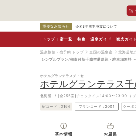
宿
重要なお知らせ
令和8年熊本地震について
トップ
宿一覧
特集
温泉ガイド
観光ガイ
温泉旅館・宿予約 トップ
全国の温泉宿
北海道地
シンプルプラン/朝食付新千歳空港送迎・駐車場無料 ～
ホテルグランテラスチトセ
ホテルグランテラス千
北海道
[全255室]
チェックイン14:00〜23:30
宿コード :
0164
プランコード :
2001
クーポ
基本情報
お風呂