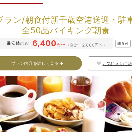
プラン/朝食付新千歳空港送迎・駐車
全50品バイキング朝食
6,400
最安値
朝食付
(税込)
円〜
(合計 12,800円〜)
プラン内容を詳しく見る
お気に入りに登