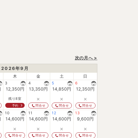
次の月へ >
2026
年
9
月
木
金
土
日
3
4
5
6
円
12,350
円
13,350
円
14,850
円
12,350
円
×
×
×
残り8室
予約
問合せ
問合せ
問合せ
10
11
12
13
円
14,600
円
14,600
円
14,600
円
9,600
円
×
×
×
×
問合せ
問合せ
問合せ
問合せ