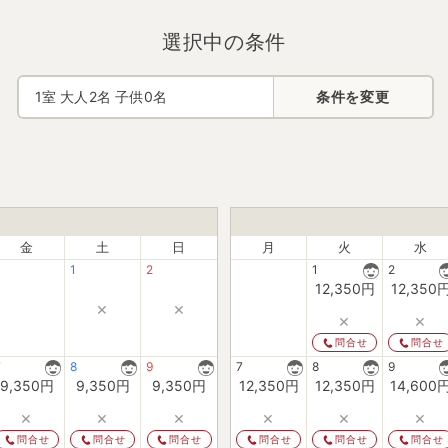
選択中の条件
1
室 大人
2
名 子供
0
名
条件を変更
金
土
日
月
火
水
1
2
1
2
12,350
円
12,350
×
×
×
×
問合せ
問合せ
7
8
9
7
8
9
9,350
円
9,350
円
9,350
円
12,350
円
12,350
円
14,600
×
×
×
×
×
×
問合せ
問合せ
問合せ
問合せ
問合せ
問合せ