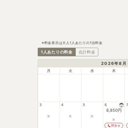
※料金表示は大人1人あたりの1泊料金
1人あたりの料金
合計料金
2026
年
8
月
月
火
水
木
3
4
5
6
8,850
円
×
×
×
×
問合せ