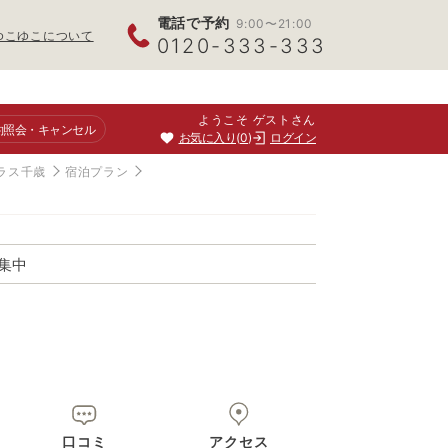
電話で予約
9:00〜21:00
ゆこゆこについて
0120-333-333
ようこそ ゲストさん
約照会
・キャンセル
お気に入り
0
ログイン
ラス千歳
宿泊プラン
集中
口コミ
アクセス