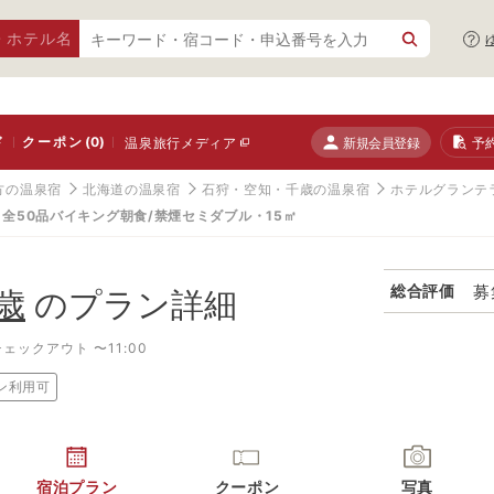
・ホテル名
ド
クーポン
(0)
新規会員登録
予
温泉旅行メディア
方の温泉宿
北海道の温泉宿
石狩・空知・千歳の温泉宿
ホテルグランテ
全50品バイキング朝食/禁煙セミダブル・15㎡
募
総合評価
歳
のプラン詳細
チェックアウト 〜11:00
ン利用可
宿泊プラン
クーポン
写真