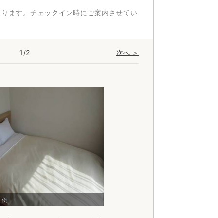
なります。チェックイン時にご案内させてい
1/2
次へ ＞
禁煙セミダブル
一例
一例
禁煙セミダブ