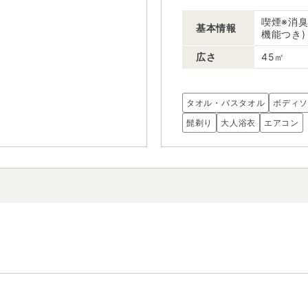
喫煙※消臭
基本情報
機能つき)
広さ
45㎡
タオル・バスタオル
ボディ
髭剃り
大人浴衣
エアコン