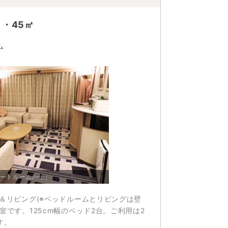
・45㎡
ム
ートルーム/一例
＆リビング(※ベッドルームとリビングは壁
室です。125cm幅のベッド2台。ご利用は2
す。