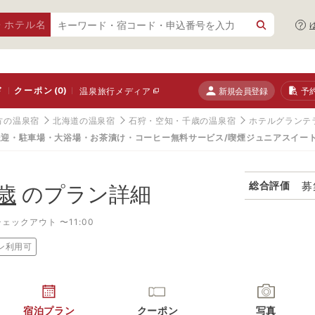
・ホテル名
ド
クーポン
(0)
新規会員登録
予
温泉旅行メディア
方の温泉宿
北海道の温泉宿
石狩・空知・千歳の温泉宿
ホテルグランテ
送迎・駐車場・大浴場・お茶漬け・コーヒー無料サービス/喫煙ジュニアスイート
募
総合評価
歳
のプラン詳細
チェックアウト 〜11:00
ン利用可
宿泊プラン
クーポン
写真