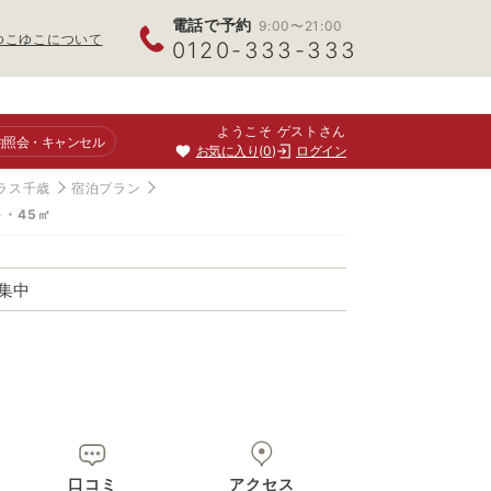
電話で予約
9:00〜21:00
ゆこゆこについて
0120-333-333
ようこそ ゲストさん
約照会
・キャンセル
お気に入り
0
ログイン
ラス千歳
宿泊プラン
・45㎡
集中
口コミ
アクセス