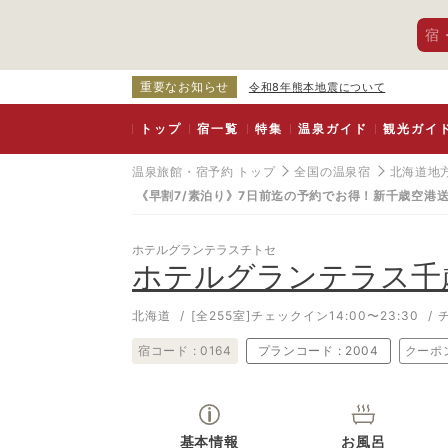
宿
重要なお知らせ
令和8年熊本地震について
トップ
宿一覧
特集
温泉ガイド
観光ガイ
温泉旅館・宿予約 トップ
全国の温泉宿
北海道地
《早割7/素泊り》7日前迄の予約でお得！新千歳空港
ホテルグランテラスチトセ
ホテルグランテラス千
北海道
[全255室]
チェックイン14:00〜23:30
宿コード :
0164
プランコード :
2004
クーポ
基本情報
お風呂