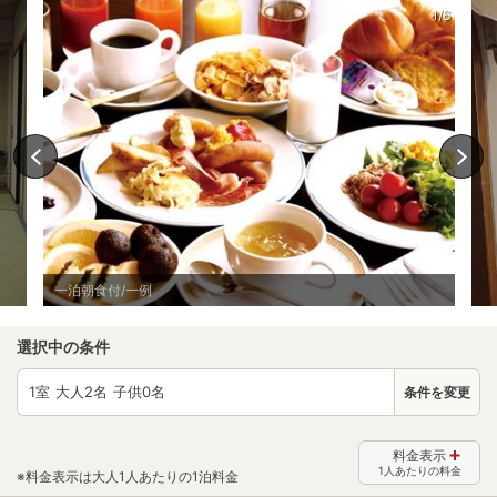
1/6
一泊朝食付/一例
選択中の条件
1
室 大人
2
名 子供
0
名
条件を変更
料金表示
1人あたりの料金
※料金表示は大人1人あたりの1泊料金