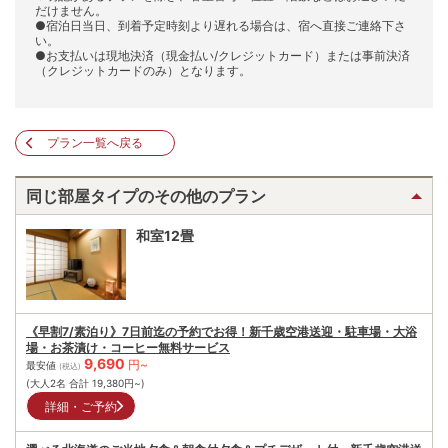
だけません。
●宿泊日当日、到着予定時刻より遅れる場合は、宿へ直接ご連絡下さ
い。
●お支払いは現地決済（現金払い/クレジットカード）または事前決済
（クレジットカードのみ）となります。
プラン一覧へ戻る
同じ部屋タイプのその他のプラン
和室12畳
《早割7/素泊り》7日前迄の予約でお得！新千歳空港送迎・駐車場・大浴
場・お茶漬け・コーヒー無料サービス
9,690
円~
最安値
(税込)
(大人2名 合計
19,380
円~)
詳細・ご予約