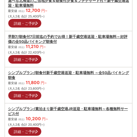
選べる北海道のご当地夕食＆朝食付夕食＆プチデザート付～新千歳空港送
迎・駐車場無料
12,700
円~
最安値
(税込)
(大人2名 合計
25,400
円~)
詳細・ご予約
早割7/朝食付7日前迄の予約でお得！新千歳空港送迎・駐車場無料～好評
価の全50品バイキング朝食付
11,210
円~
最安値
(税込)
(大人2名 合計
22,420
円~)
詳細・ご予約
シンプルプラン/朝食付新千歳空港送迎・駐車場無料 ～全50品バイキング
朝食
11,800
円~
最安値
(税込)
(大人2名 合計
23,600
円~)
詳細・ご予約
シンプルプラン/素泊まり新千歳空港JR送迎・駐車場無料～各種無料サー
ビス付
10,200
円~
最安値
(税込)
(大人2名 合計
20,400
円~)
詳細・ご予約