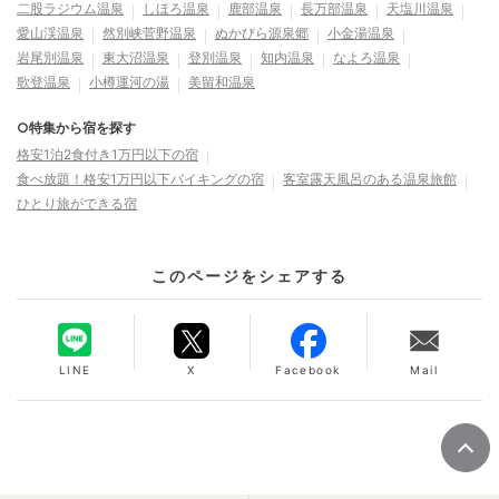
二股ラジウム温泉
しほろ温泉
鹿部温泉
長万部温泉
天塩川温泉
愛山渓温泉
然別峡菅野温泉
ぬかびら源泉郷
小金湯温泉
岩尾別温泉
東大沼温泉
登別温泉
知内温泉
なよろ温泉
歌登温泉
小樽運河の湯
美留和温泉
○特集から宿を探す
格安1泊2食付き1万円以下の宿
食べ放題！格安1万円以下バイキングの宿
客室露天風呂のある温泉旅館
ひとり旅ができる宿
このページをシェアする
LINE
X
Facebook
Mail