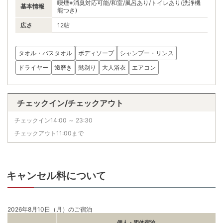
喫煙※消臭対応可能/和室/風呂あり/トイレあり(洗浄機
基本情報
能つき)
広さ
12帖
タオル・バスタオル
ボディソープ
シャンプー・リンス
ドライヤー
歯磨き
髭剃り
大人浴衣
エアコン
チェックイン/チェックアウト
チェックイン14:00 ～ 23:30
チェックアウト11:00まで
キャンセル料について
2026年8月10日（月）のご宿泊
個人・団体宿泊