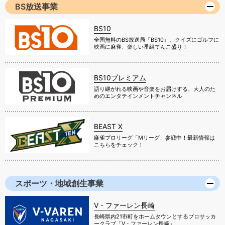
BS放送事業
BS10
全国無料のBS放送局『BS10』。クイズにゴルフに
映画に麻雀、楽しい番組てんこ盛り！
BS10プレミアム
語り継がれる映画や音楽をお届けする、大人のた
めのエンタテインメントチャンネル
BEAST X
麻雀プロリーグ「Mリーグ」参戦中！最新情報は
こちらをチェック！
スポーツ・地域創生事業
V・ファーレン長崎
長崎県内21市町をホームタウンとするプロサッカ
ークラブ「V・ファーレン長崎」