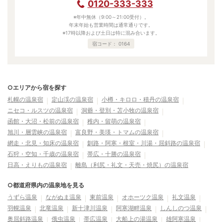
0120-333-333
※年中無休（9:00～21:00受付）。
年末年始も営業時間は通常通りです。
※17時以降および土日は特に混み合います。
宿コード：
0164
○エリアから宿を探す
札幌の温泉宿
定山渓の温泉宿
小樽・キロロ・積丹の温泉宿
ニセコ・ルスツの温泉宿
洞爺・登別・苫小牧の温泉宿
函館・大沼・松前の温泉宿
稚内・留萌の温泉宿
旭川・層雲峡の温泉宿
富良野・美瑛・トマムの温泉宿
網走・北見・知床の温泉宿
釧路・阿寒・根室・川湯・屈斜路の温泉宿
石狩・空知・千歳の温泉宿
帯広・十勝の温泉宿
日高・えりもの温泉宿
離島（利尻・礼文・天売・焼尻）の温泉宿
○都道府県内の温泉地を見る
うずら温泉
ながぬま温泉
東前温泉
オホーツク温泉
礼文温泉
羽幌温泉
北竜温泉
新十津川温泉
阿寒湖畔温泉
しんしのつ温泉
奥屈斜路温泉
俄虫温泉
帯広温泉
大船上の湯温泉
雄阿寒温泉