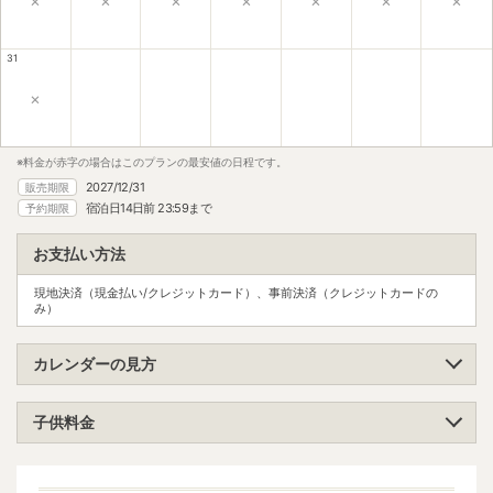
31
×
※料金が赤字の場合はこのプランの最安値の日程です。
2027/12/31
販売期限
宿泊日14日前 23:59まで
予約期限
お支払い方法
現地決済（現金払い/クレジットカード）、事前決済（クレジットカードの
み）
カレンダーの見方
子供料金
小学生（高学年）
大人料金の80%