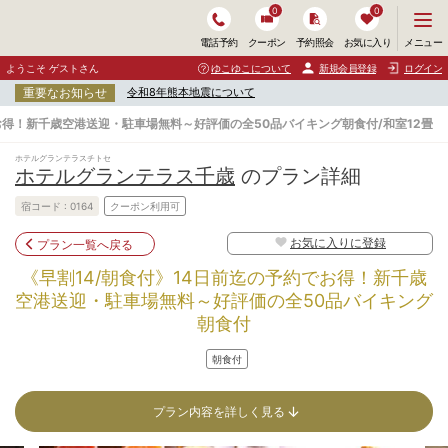
0
0
メ
メニュー
電話予約
クーポン
予約照会
お気に入り
ニ
ュ
ようこそ ゲストさん
ゆこゆこについて
新規会員登録
ログイン
ー
重要なお知らせ
令和8年熊本地震について
を
開
お得！新千歳空港送迎・駐車場無料～好評価の全50品バイキング朝食付/和室12畳
く
ホテルグランテラスチトセ
ホテルグランテラス千歳
のプラン詳細
宿コード :
0164
クーポン利用可
お気に入りに登録
プラン一覧へ戻る
《早割14/朝食付》14日前迄の予約でお得！新千歳
空港送迎・駐車場無料～好評価の全50品バイキング
朝食付
朝食付
プラン内容を詳しく見る