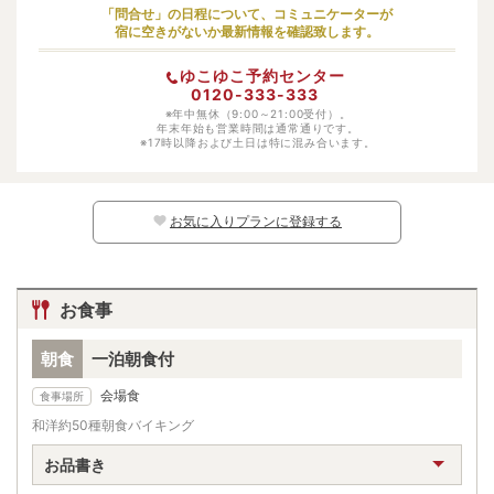
小学生（低学年）
大人料金の80%
「問合せ」の日程について、コミュニケーターが
宿に空きがないか最新情報を確認致します。
幼児（寝具・食事あり）
受け入れ不可
ゆこゆこ予約センター
幼児（寝具あり）
受け入れ不可
0120-333-333
幼児（食事あり）
※年中無休（9:00～21:00受付）。
受け入れ不可
年末年始も営業時間は通常通りです。
※17時以降および土日は特に混み合います。
幼児（寝具・食事なし）
受け入れ不可
※日別の料金については、カレンダー上の
マークよりご確認ください。マークのな
い日程ではお子様はご予約いただけません。
お気に入りプランに登録する
お食事
朝食
一泊朝食付
会場食
食事場所
和洋約50種朝食バイキング
お品書き