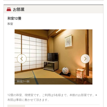
お部屋
和室12畳
和室
和室/一例
和室/一
12畳の和室、喫煙室です。ご利用は5名様まで。本館のお部屋です。※
布団は事前に敷かせて頂きます。