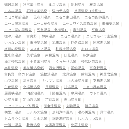
鶴居温泉
利尻富士温泉
ルスツ温泉
剣淵温泉
枝幸温泉
まるみ温泉
石狩太美温泉
湯の元温泉
八雲温泉（北海道）
ニセコ駅前温泉
昆布川温泉
ニセコ東山温泉
ニセコ薬師温泉
ニセコ湯本温泉
ニセコ黄金温泉
ニセコワイス高原温泉
倶知安温泉
ニセコ湯の里温泉
五色温泉（北海道）
塩別温泉
平磯温泉
標津川温泉
富良野
靜内温泉
ニセコ温泉郷
ニセコモイワ山温泉
いわない温泉
東神楽温泉
旭川温泉
屈斜路温泉
阿寒湖温泉
妖精の泉温泉
ススキノ温泉
札幌大通温泉
キロロ温泉
北広島温泉
美唄温泉
南幌温泉
伏見温泉
幕別温泉
湯元帯広温泉
十勝幕別温泉
くったり温泉
帯広駅前温泉
本別温泉
虎杖浜温泉郷
西大沼温泉
函館温泉
富良野温泉
富良野 島の下温泉
温根湯温泉
北見温泉
紋別温泉
神居岩温泉
山花温泉
清里温泉
ナウマン温泉
上の湯温泉郷
支笏湖温泉
仁伏温泉
北湯沢温泉
月形温泉
川湯温泉
ニセコ昆布温泉
層雲峡温泉
洞爺湖温泉
十勝岳温泉
摩周温泉
ウトロ温泉
盃温泉郷
定山渓温泉
芦別温泉
恵山温泉郷
ニセコアンヌプリ温泉
養老牛温泉
丸駒温泉
旭岳温泉
朝里川温泉
カルルス温泉
然別湖畔温泉
湯の川温泉
見市温泉
トムラウシ温泉
白金温泉
網走湖畔温泉
しんのしつ温泉
十勝川温泉
壮瞥温泉
大雪高原温泉
比羅夫温泉