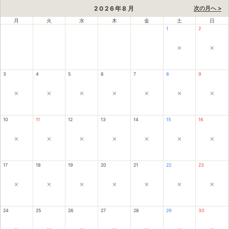
2026
年
8
月
次の月へ >
月
火
水
木
金
土
日
1
2
×
×
3
4
5
6
7
8
9
×
×
×
×
×
×
×
10
11
12
13
14
15
16
×
×
×
×
×
×
×
17
18
19
20
21
22
23
×
×
×
×
×
×
×
24
25
26
27
28
29
30
×
×
×
×
×
×
×