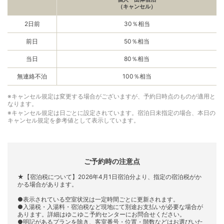
（キャンセル）
2日前
30％相当
前日
50％相当
当日
80％相当
無連絡不泊
100％相当
※キャンセル規定は変更する場合がございますが、予約日時点のものが適用と
なります。
※キャンセル規定は日ごとに設定されています。宿泊日未指定の場合、本日の
キャンセル規定を参考値として表示しています。
ご予約時の注意点
★【宿泊税について】2026年4月1日宿泊分より、指定の宿泊税がか
かる場合があります。
●表示されている空室状況は一定時間ごとに更新されます。
●入湯税・入湯料・宿泊税など現地にて別途お支払いが必要な場合が
あります。詳細はゆこゆこ予約センターにお問合せください。
●明記があるプランを除き、客室番号・位置・階数などはお選びいた