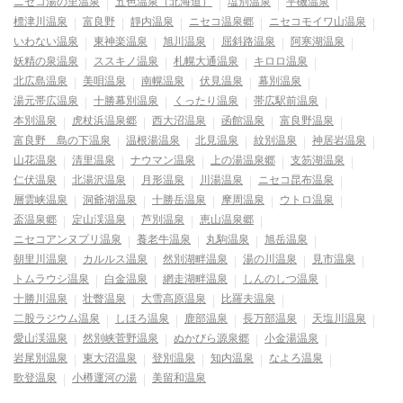
ニセコ湯の里温泉
五色温泉（北海道）
塩別温泉
平磯温泉
標津川温泉
富良野
靜内温泉
ニセコ温泉郷
ニセコモイワ山温泉
いわない温泉
東神楽温泉
旭川温泉
屈斜路温泉
阿寒湖温泉
妖精の泉温泉
ススキノ温泉
札幌大通温泉
キロロ温泉
北広島温泉
美唄温泉
南幌温泉
伏見温泉
幕別温泉
湯元帯広温泉
十勝幕別温泉
くったり温泉
帯広駅前温泉
本別温泉
虎杖浜温泉郷
西大沼温泉
函館温泉
富良野温泉
富良野 島の下温泉
温根湯温泉
北見温泉
紋別温泉
神居岩温泉
山花温泉
清里温泉
ナウマン温泉
上の湯温泉郷
支笏湖温泉
仁伏温泉
北湯沢温泉
月形温泉
川湯温泉
ニセコ昆布温泉
層雲峡温泉
洞爺湖温泉
十勝岳温泉
摩周温泉
ウトロ温泉
盃温泉郷
定山渓温泉
芦別温泉
恵山温泉郷
ニセコアンヌプリ温泉
養老牛温泉
丸駒温泉
旭岳温泉
朝里川温泉
カルルス温泉
然別湖畔温泉
湯の川温泉
見市温泉
トムラウシ温泉
白金温泉
網走湖畔温泉
しんのしつ温泉
十勝川温泉
壮瞥温泉
大雪高原温泉
比羅夫温泉
二股ラジウム温泉
しほろ温泉
鹿部温泉
長万部温泉
天塩川温泉
愛山渓温泉
然別峡菅野温泉
ぬかびら源泉郷
小金湯温泉
岩尾別温泉
東大沼温泉
登別温泉
知内温泉
なよろ温泉
歌登温泉
小樽運河の湯
美留和温泉