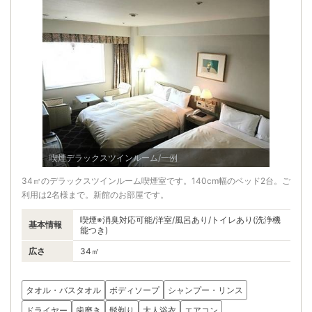
喫煙デラックスツインルーム/一例
34㎡のデラックスツインルーム喫煙室です。140cm幅のベッド2台。ご
利用は2名様まで。新館のお部屋です。
喫煙※消臭対応可能/洋室/風呂あり/トイレあり(洗浄機
基本情報
能つき)
広さ
34㎡
タオル・バスタオル
ボディソープ
シャンプー・リンス
ドライヤー
歯磨き
髭剃り
大人浴衣
エアコン