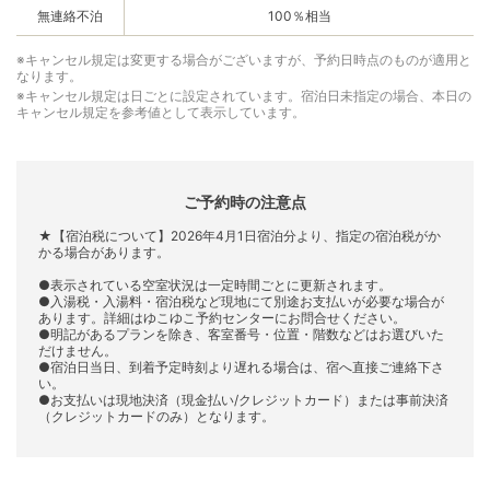
無連絡不泊
100％相当
※キャンセル規定は変更する場合がございますが、予約日時点のものが適用と
なります。
※キャンセル規定は日ごとに設定されています。宿泊日未指定の場合、本日の
キャンセル規定を参考値として表示しています。
ご予約時の注意点
★【宿泊税について】2026年4月1日宿泊分より、指定の宿泊税がか
かる場合があります。
●表示されている空室状況は一定時間ごとに更新されます。
●入湯税・入湯料・宿泊税など現地にて別途お支払いが必要な場合が
あります。詳細はゆこゆこ予約センターにお問合せください。
●明記があるプランを除き、客室番号・位置・階数などはお選びいた
だけません。
●宿泊日当日、到着予定時刻より遅れる場合は、宿へ直接ご連絡下さ
い。
●お支払いは現地決済（現金払い/クレジットカード）または事前決済
（クレジットカードのみ）となります。