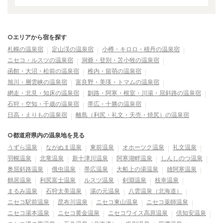
○エリアから宿を探す
札幌の温泉宿
定山渓の温泉宿
小樽・キロロ・積丹の温泉宿
ニセコ・ルスツの温泉宿
洞爺・登別・苫小牧の温泉宿
函館・大沼・松前の温泉宿
稚内・留萌の温泉宿
旭川・層雲峡の温泉宿
富良野・美瑛・トマムの温泉宿
網走・北見・知床の温泉宿
釧路・阿寒・根室・川湯・屈斜路の温泉宿
石狩・空知・千歳の温泉宿
帯広・十勝の温泉宿
日高・えりもの温泉宿
離島（利尻・礼文・天売・焼尻）の温泉宿
○都道府県内の温泉地を見る
うずら温泉
ながぬま温泉
東前温泉
オホーツク温泉
礼文温泉
羽幌温泉
北竜温泉
新十津川温泉
阿寒湖畔温泉
しんしのつ温泉
奥屈斜路温泉
俄虫温泉
帯広温泉
大船上の湯温泉
雄阿寒温泉
鶴居温泉
利尻富士温泉
ルスツ温泉
剣淵温泉
枝幸温泉
まるみ温泉
石狩太美温泉
湯の元温泉
八雲温泉（北海道）
ニセコ駅前温泉
昆布川温泉
ニセコ東山温泉
ニセコ薬師温泉
ニセコ湯本温泉
ニセコ黄金温泉
ニセコワイス高原温泉
倶知安温泉