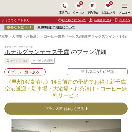
0
0
メ
メニュー
電話予約
クーポン
予約照会
お気に入り
ニ
ュ
ようこそ ゲストさん
ゆこゆこについて
新規会員登録
ログイン
ー
重要なお知らせ
令和8年熊本地震について
を
開
・駐車場・大浴場・お茶漬け・コーヒー無料サービス/喫煙デラックスツイン・34㎡
く
ホテルグランテラスチトセ
ホテルグランテラス千歳
のプラン詳細
宿コード :
0164
クーポン利用可
お気に入りに登録
プラン一覧へ戻る
《早割14/素泊り》14日前迄の予約でお得！新千歳
空港送迎・駐車場・大浴場・お茶漬け・コーヒー無
料サービス
プラン内容を詳しく見る