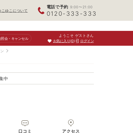
電話で予約
9:00〜21:00
ゆこゆこについて
0120-333-333
ようこそ ゲストさん
約照会
・キャンセル
お気に入り
0
ログイン
ラン
集中
口コミ
アクセス