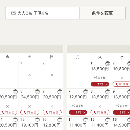
1
室 大人
2
名 子供
0
名
条件を変更
金
土
日
月
火
水
1
2
1
2
13,500
円
19,800
×
×
×
残り1室
予約
問合せ
7
8
9
7
8
9
20,500
円
24,500
円
20,500
円
12,800
円
13,500
円
13,500
×
×
×
×
残り1室
残り1室
予約
予約
問合せ
問合せ
問合せ
問合せ
14
15
16
14
15
16
20,500
円
19,100
円
12,800
円
11,400
円
11,400
円
14,900