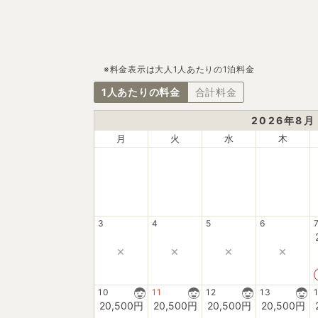
※料金表示は大人1人あたりの1泊料金
1人あたりの料金
合計料金
2026
年
8
月
月
火
水
木
3
4
5
6
×
×
×
×
10
11
12
13
20,500
円
20,500
円
20,500
円
20,500
円