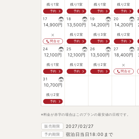
残り1室
残り1室
残り1室
残り2室
予約
予約
予約
予約
17
18
19
20
14,900
円
13,500
円
14,200
円
14,200
円
×
残り2室
残り3室
残り2室
予約
予約
予約
問合せ
24
25
26
27
12,100
円
12,100
円
13,500
円
18,400
円
×
残り1室
残り2室
残り2室
予約
予約
予約
問合せ
31
10,700
円
残り2室
予約
※料金が赤字の場合はこのプランの最安値の日程です。
2027/02/27
販売期限
宿泊日当日18:00まで
予約期限