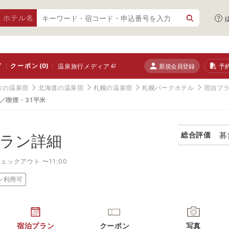
・ホテル名
ド
クーポン
(0)
新規会員登録
予
温泉旅行メディア
方の温泉宿
北海道の温泉宿
札幌の温泉宿
札幌パークホテル
宿泊プ
／喫煙・31平米
募
総合評価
ラン詳細
ェックアウト 〜11:00
ン利用可
宿泊プラン
クーポン
写真