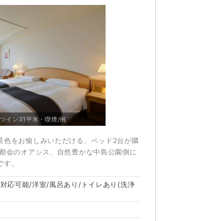
ツイン31平米・喫煙/例
景色をお愉しみいただける、ベッド2台が隣
 都会のオアシス、自然豊かな中島公園側に
です。
対応可能/洋室/風呂あり/トイレあり(洗浄