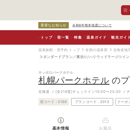
宿
重要なお知らせ
令和8年熊本地震について
トップ
宿一覧
特集
温泉ガイド
観光ガイ
温泉旅館・宿予約 トップ
全国の温泉宿
北海道地
スタンダードプラン／素泊り/ハリウッドラージツイン
サッポロパークホテル
札幌パークホテル
のプ
北海道
[全216室]
チェックイン15:00〜23:30
チ
宿コード :
0166
プランコード :
2013
クーポ
基本情報
お風呂