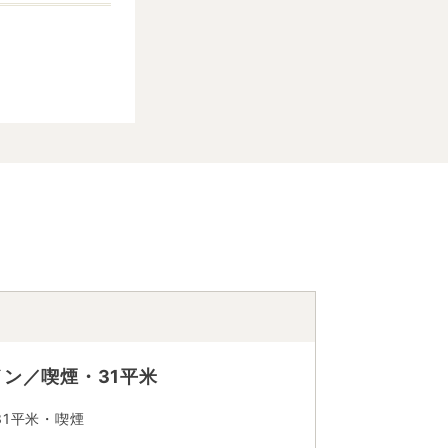
ン／喫煙・31平米
1平米・喫煙