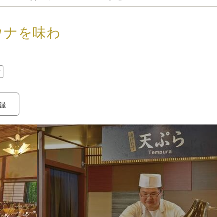
ウナを味わ
付
録