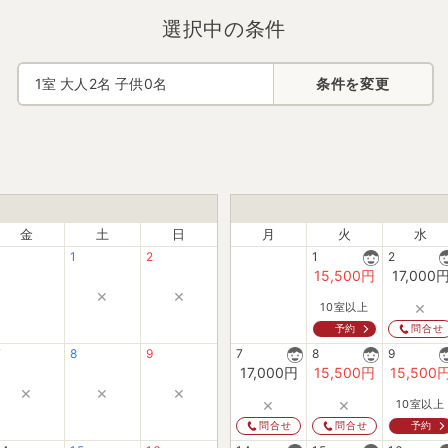
選択中の条件
1
室 大人
2
名 子供
0
名
条件を変更
金
土
日
月
火
水
1
2
1
2
15,500
円
17,000
×
×
×
10室以上
予約
問合せ
7
8
9
7
8
9
17,000
円
15,500
円
15,500
×
×
×
×
×
10室以上
予約
問合せ
問合せ