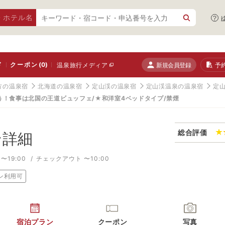
・ホテル名
ド
クーポン
(0)
新規会員登録
予
温泉旅行メディア
方の温泉宿
北海道の温泉宿
定山渓の温泉宿
定山渓温泉の温泉宿
定山
！食事は北国の王道ビュッフェ/★和洋室4ベッドタイプ/禁煙
総合評価
ン詳細
〜19:00
チェックアウト 〜10:00
ン利用可
宿泊プラン
クーポン
写真