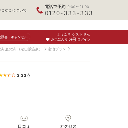
電話で予約
9:00〜21:00
ゆこゆこについて
0120-333-333
ようこそ ゲストさん
約照会
・キャンセル
お気に入り
0
ログイン
渓 鹿の湯
（定山渓温泉）
宿泊プラン
3.33
点
口コミ
アクセス