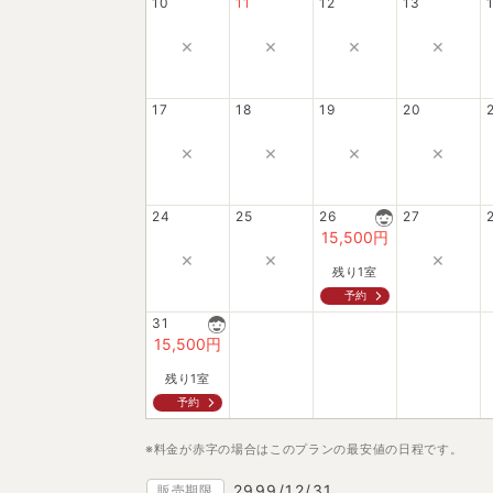
10
11
12
13
×
×
×
×
17
18
19
20
×
×
×
×
24
25
26
27
15,500
円
×
×
×
残り1室
予約
31
15,500
円
残り1室
予約
※料金が赤字の場合はこのプランの最安値の日程です。
2999/12/31
販売期限