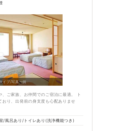
煙
【グルメビュッフェ「Doマルシェ」/写真「秋メニュ
【グルメビュッフェ
タイプ/写真一例
ー」一例】
ー」一例】
や、ご家族、お仲間でのご宿泊に最適。 ト
ており、出発前の身支度も心配ありませ
室/風呂あり/トイレあり(洗浄機能つき)