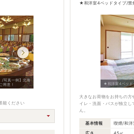
★和洋室4ベッドタイプ/禁
」/写真一例】北海
【グルメビュッフェ「Doマルシェ」/写真一例】人気
★和洋室4ベッド
をご用意！
の実演コーナー
大きなお荷物をお持ちの方
堪能ください
イレ・洗面・バスが独立し
ん。
基本情報
喫煙/和洋
広さ
45㎡