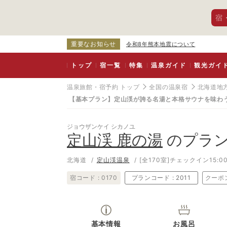
宿
重要なお知らせ
令和8年熊本地震について
トップ
宿一覧
特集
温泉ガイド
観光ガイ
温泉旅館・宿予約 トップ
全国の温泉宿
北海道地
【基本プラン】定山渓が誇る名湯と本格サウナを味わう
ジョウザンケイ シカノユ
定山渓 鹿の湯
のプラ
北海道
定山渓温泉
[全170室]
チェックイン15:00
宿コード :
0170
プランコード :
2011
クーポ
基本情報
お風呂