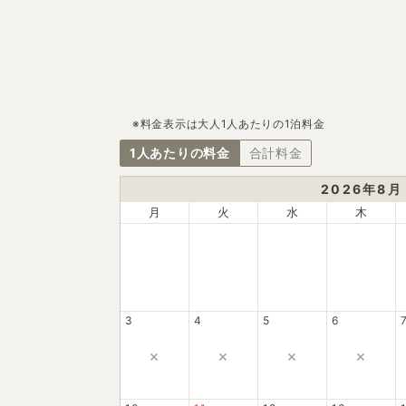
※料金表示は大人1人あたりの1泊料金
1人あたりの料金
合計料金
2026
年
8
月
月
火
水
木
3
4
5
6
×
×
×
×