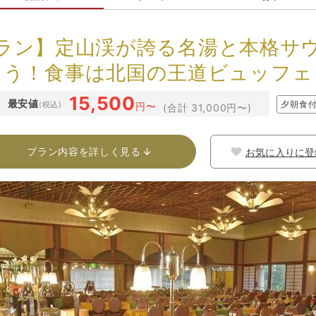
ラン】定山渓が誇る名湯と本格サ
う！食事は北国の王道ビュッフェ
15,500
最安値
夕朝食
(税込)
円〜
(合計 31,000円〜)
プラン内容を詳しく見る
お気に入りに登