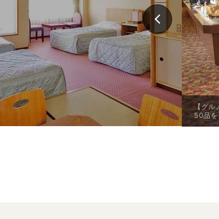
【グル
50品