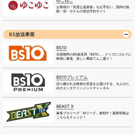
ゆこゆこ
お客様の『良質な温泉旅』をお手伝い。国内の旅
館・宿・ホテルの宿泊予約サイト
BS放送事業
BS10
全国無料のBS放送局『BS10』。クイズにゴルフに
映画に麻雀、楽しい番組てんこ盛り！
BS10プレミアム
語り継がれる映画や音楽をお届けする、大人のた
めのエンタテインメントチャンネル
BEAST X
麻雀プロリーグ「Mリーグ」参戦中！最新情報は
こちらをチェック！