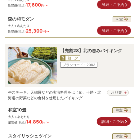
17,600
詳細・ご予約
円〜
最安値
(税込)
森の和モダン
和室
大人１名あたり
25,300
詳細・ご予約
円〜
最安値
(税込)
【先割28】北の恵みバイキング
朝・夕
プランコード：
2083
牛ステーキ、天婦羅などの実演料理をはじめ、十勝・北
お品書
海道の野菜などの食材を使用したバイキング
和室10畳
和室
大人１名あたり
14,850
詳細・ご予約
円〜
最安値
(税込)
スタイリッシュツイン
洋室