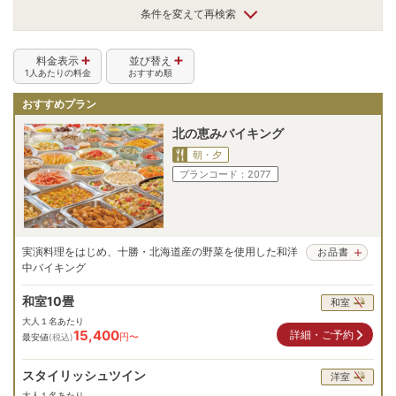
条件を変えて再検索
料金表示
並び替え
1人あたりの料金
おすすめ順
おすすめプラン
北の恵みバイキング
朝・夕
プランコード：
2077
実演料理をはじめ、十勝・北海道産の野菜を使用した和洋
お品書
中バイキング
和室10畳
和室
大人１名あたり
15,400
詳細・ご予約
円〜
最安値
(税込)
スタイリッシュツイン
洋室
大人１名あたり