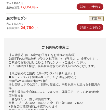
大人１名あたり
17,050
詳細・ご予約
円〜
最安値
(税込)
森の和モダン
和室
大人１名あたり
24,750
詳細・ご予約
円〜
最安値
(税込)
ご予約時の注意点
【未就学児（0～5歳のお子様）をお連れのお客様】
2歳以下の幼児は無料で受け入れ可能です（寝具なし、食事なし） 。
ご希望のお客様はゆこゆこ予約センターへご連絡ください。
※3〜5歳のお子様は、寝具食事付きでの受け入れのみとなります。
【周辺観光のご案内（ガーデンスパ十勝川温泉）】
■ガーデンスパ十勝川温泉（ホテルより徒歩約5分）
http://www.tokachigawa.jp/
湯と美味しさで心潤う、日帰り新拠点。平野を悠々と流れる十勝川の
畔。
十勝川温泉の中心地にスパ、マルシェ、体験工房、そして4つの飲食
店が集まる
十勝を味わう、癒しの施設です。
営業 ／ 月～木 9:00～19:00 ／ 金～日・祝 9:00～21:00
※飲食店の営業時間は各店異なります