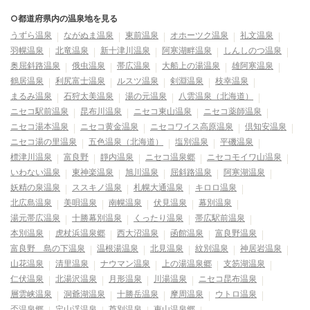
○都道府県内の温泉地を見る
うずら温泉
ながぬま温泉
東前温泉
オホーツク温泉
礼文温泉
羽幌温泉
北竜温泉
新十津川温泉
阿寒湖畔温泉
しんしのつ温泉
奥屈斜路温泉
俄虫温泉
帯広温泉
大船上の湯温泉
雄阿寒温泉
鶴居温泉
利尻富士温泉
ルスツ温泉
剣淵温泉
枝幸温泉
まるみ温泉
石狩太美温泉
湯の元温泉
八雲温泉（北海道）
ニセコ駅前温泉
昆布川温泉
ニセコ東山温泉
ニセコ薬師温泉
ニセコ湯本温泉
ニセコ黄金温泉
ニセコワイス高原温泉
倶知安温泉
ニセコ湯の里温泉
五色温泉（北海道）
塩別温泉
平磯温泉
標津川温泉
富良野
靜内温泉
ニセコ温泉郷
ニセコモイワ山温泉
いわない温泉
東神楽温泉
旭川温泉
屈斜路温泉
阿寒湖温泉
妖精の泉温泉
ススキノ温泉
札幌大通温泉
キロロ温泉
北広島温泉
美唄温泉
南幌温泉
伏見温泉
幕別温泉
湯元帯広温泉
十勝幕別温泉
くったり温泉
帯広駅前温泉
本別温泉
虎杖浜温泉郷
西大沼温泉
函館温泉
富良野温泉
富良野 島の下温泉
温根湯温泉
北見温泉
紋別温泉
神居岩温泉
山花温泉
清里温泉
ナウマン温泉
上の湯温泉郷
支笏湖温泉
仁伏温泉
北湯沢温泉
月形温泉
川湯温泉
ニセコ昆布温泉
層雲峡温泉
洞爺湖温泉
十勝岳温泉
摩周温泉
ウトロ温泉
盃温泉郷
定山渓温泉
芦別温泉
恵山温泉郷