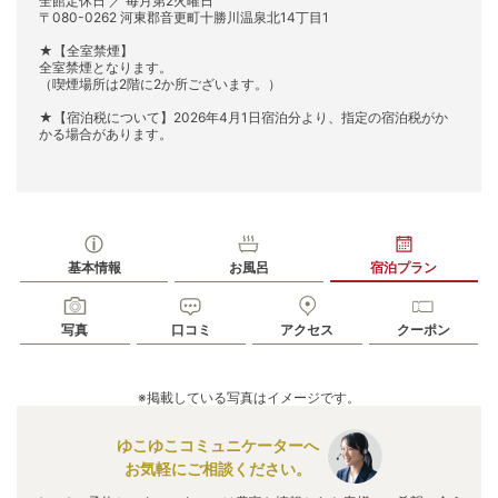
全館定休日 ／ 毎月第2火曜日
〒080-0262 河東郡音更町十勝川温泉北14丁目1
★【全室禁煙】
全室禁煙となります。
（喫煙場所は2階に2か所ございます。）
★【宿泊税について】2026年4月1日宿泊分より、指定の宿泊税がか
かる場合があります。
基本情報
お風呂
宿泊プラン
写真
口コミ
アクセス
クーポン
※掲載している写真はイメージです。
ゆこゆこコミュニケーターへ
お気軽にご相談ください。