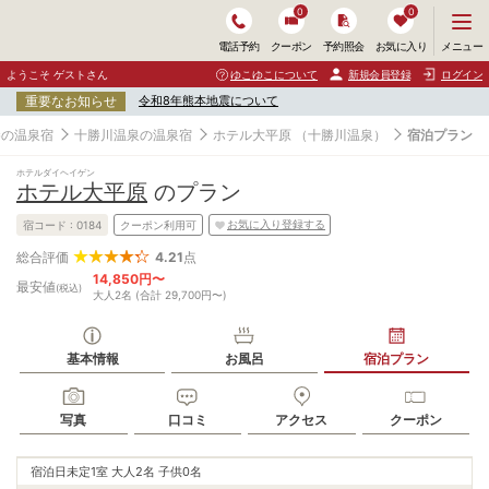
0
0
メ
メニュー
電話予約
クーポン
予約照会
お気に入り
ニ
ュ
ようこそ ゲストさん
ゆこゆこについて
新規会員登録
ログイン
ー
重要なお知らせ
令和8年熊本地震について
を
開
勝の温泉宿
十勝川温泉の温泉宿
ホテル大平原
（十勝川温泉）
宿泊プラン
く
ホテルダイヘイゲン
ホテル大平原
のプラン
お気に入り登録する
宿コード :
0184
クーポン利用可
4.21
点
総合評価
14,850円〜
最安値
(税込)
大人2名 (合計 29,700円〜)
基本情報
お風呂
宿泊プラン
写真
口コミ
アクセス
クーポン
宿泊日未定
1室 大人2名 子供0名