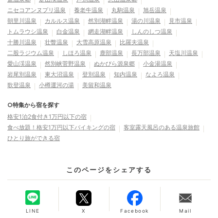
ニセコアンヌプリ温泉
養老牛温泉
丸駒温泉
旭岳温泉
朝里川温泉
カルルス温泉
然別湖畔温泉
湯の川温泉
見市温泉
トムラウシ温泉
白金温泉
網走湖畔温泉
しんのしつ温泉
十勝川温泉
壮瞥温泉
大雪高原温泉
比羅夫温泉
二股ラジウム温泉
しほろ温泉
鹿部温泉
長万部温泉
天塩川温泉
愛山渓温泉
然別峡菅野温泉
ぬかびら源泉郷
小金湯温泉
岩尾別温泉
東大沼温泉
登別温泉
知内温泉
なよろ温泉
歌登温泉
小樽運河の湯
美留和温泉
○特集から宿を探す
格安1泊2食付き1万円以下の宿
食べ放題！格安1万円以下バイキングの宿
客室露天風呂のある温泉旅館
ひとり旅ができる宿
このページをシェアする
LINE
X
Facebook
Mail