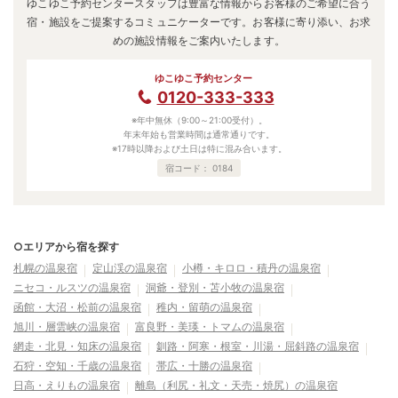
ゆこゆこ予約センタースタッフは豊富な情報からお客様のご希望に合う
宿・施設をご提案するコミュニケーターです。お客様に寄り添い、お求
めの施設情報をご案内いたします。
ゆこゆこ予約センター
0120-333-333
※年中無休（9:00～21:00受付）。
年末年始も営業時間は通常通りです。
※17時以降および土日は特に混み合います。
宿コード：
0184
○エリアから宿を探す
札幌の温泉宿
定山渓の温泉宿
小樽・キロロ・積丹の温泉宿
ニセコ・ルスツの温泉宿
洞爺・登別・苫小牧の温泉宿
函館・大沼・松前の温泉宿
稚内・留萌の温泉宿
旭川・層雲峡の温泉宿
富良野・美瑛・トマムの温泉宿
網走・北見・知床の温泉宿
釧路・阿寒・根室・川湯・屈斜路の温泉宿
石狩・空知・千歳の温泉宿
帯広・十勝の温泉宿
日高・えりもの温泉宿
離島（利尻・礼文・天売・焼尻）の温泉宿