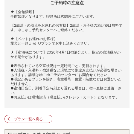
ご予約時の注意点
★【全館禁煙】
全館禁煙となります。喫煙所は玄関外にございます。
【2歳以下の幼児をお連れのお客様】2歳以下お子様の添い寝は無料で
す。ゆこゆこ予約センターへご連絡ください。
★【ペットお連れのお客様】
愛犬と一緒∪･ω･∪プランでお申し込みください。
★【宿泊税について】2026年4月1日宿泊分より、指定の宿泊税がか
かる場合があります。
●表示されている空室状況は一定時間ごとに更新されます。
●入湯税・入湯料・宿泊税など現地にて別途お支払いが必要な場合が
あります。詳細はゆこゆこ予約センターにお問合せください。
●明記があるプランを除き、客室番号・位置・階数などはお選びいた
だけません。
●宿泊日当日、到着予定時刻より遅れる場合は、宿へ直接ご連絡下さ
い。
●お支払いは現地決済（現金払い/クレジットカード）となります。
プラン一覧へ戻る