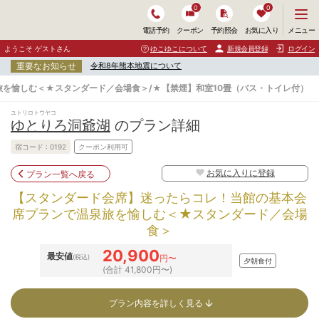
0
0
メ
メニュー
電話予約
クーポン
予約照会
お気に入り
ニ
ュ
ようこそ ゲストさん
ゆこゆこについて
新規会員登録
ログイン
ー
重要なお知らせ
令和8年熊本地震について
を
開
を愉しむ＜★スタンダード／会場食＞/★【禁煙】和室10畳（バス・トイレ付）
く
ユトリロトウヤコ
ゆとりろ洞爺湖
のプラン詳細
宿コード :
0192
クーポン利用可
お気に入りに登録
プラン一覧へ戻る
【スタンダード会席】迷ったらコレ！当館の基本会
席プランで温泉旅を愉しむ＜★スタンダード／会場
食＞
20,900
最安値
(税込)
円〜
夕朝食付
(合計 41,800円〜)
プラン内容を詳しく見る