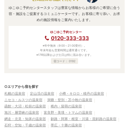
ゆこゆこ予約センタースタッフは豊富な情報からお客様のご希望に合う
宿・施設をご提案するコミュニケーターです。お客様に寄り添い、お求
めの施設情報をご案内いたします。
ゆこゆこ予約センター
0120-333-333
※年中無休（9:00～21:00受付）。
年末年始も営業時間は通常通りです。
※17時以降および土日は特に混み合います。
宿コード：
0192
○エリアから宿を探す
札幌の温泉宿
定山渓の温泉宿
小樽・キロロ・積丹の温泉宿
ニセコ・ルスツの温泉宿
洞爺・登別・苫小牧の温泉宿
函館・大沼・松前の温泉宿
稚内・留萌の温泉宿
旭川・層雲峡の温泉宿
富良野・美瑛・トマムの温泉宿
網走・北見・知床の温泉宿
釧路・阿寒・根室・川湯・屈斜路の温泉宿
石狩・空知・千歳の温泉宿
帯広・十勝の温泉宿