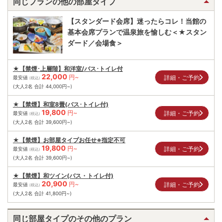
同じプランの他の部屋タイプ
【スタンダード会席】迷ったらコレ！当館の
基本会席プランで温泉旅を愉しむ＜★スタン
ダード／会場食＞
★【禁煙･上層階】和洋室/バス･トイレ付
22,000
円~
詳細・ご予約
最安値
(税込)
(大人2名 合計
44,000
円~)
★【禁煙】和室8畳(バス･トイレ付)
19,800
円~
詳細・ご予約
最安値
(税込)
(大人2名 合計
39,600
円~)
★【禁煙】お部屋タイプお任せ※指定不可
19,800
円~
詳細・ご予約
最安値
(税込)
(大人2名 合計
39,600
円~)
★【禁煙】和ツイン(バス・トイレ付)
20,900
円~
詳細・ご予約
最安値
(税込)
(大人2名 合計
41,800
円~)
同じ部屋タイプのその他のプラン