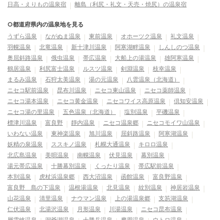
日高・えりもの温泉宿
離島（利尻・礼文・天売・焼尻）の温泉宿
○都道府県内の温泉地を見る
うずら温泉
ながぬま温泉
東前温泉
オホーツク温泉
礼文温泉
羽幌温泉
北竜温泉
新十津川温泉
阿寒湖畔温泉
しんしのつ温泉
奥屈斜路温泉
俄虫温泉
帯広温泉
大船上の湯温泉
雄阿寒温泉
鶴居温泉
利尻富士温泉
ルスツ温泉
剣淵温泉
枝幸温泉
まるみ温泉
石狩太美温泉
湯の元温泉
八雲温泉（北海道）
ニセコ駅前温泉
昆布川温泉
ニセコ東山温泉
ニセコ薬師温泉
ニセコ湯本温泉
ニセコ黄金温泉
ニセコワイス高原温泉
倶知安温泉
ニセコ湯の里温泉
五色温泉（北海道）
塩別温泉
平磯温泉
標津川温泉
富良野
靜内温泉
ニセコ温泉郷
ニセコモイワ山温泉
いわない温泉
東神楽温泉
旭川温泉
屈斜路温泉
阿寒湖温泉
妖精の泉温泉
ススキノ温泉
札幌大通温泉
キロロ温泉
北広島温泉
美唄温泉
南幌温泉
伏見温泉
幕別温泉
湯元帯広温泉
十勝幕別温泉
くったり温泉
帯広駅前温泉
本別温泉
虎杖浜温泉郷
西大沼温泉
函館温泉
富良野温泉
富良野 島の下温泉
温根湯温泉
北見温泉
紋別温泉
神居岩温泉
山花温泉
清里温泉
ナウマン温泉
上の湯温泉郷
支笏湖温泉
仁伏温泉
北湯沢温泉
月形温泉
川湯温泉
ニセコ昆布温泉
層雲峡温泉
洞爺湖温泉
十勝岳温泉
摩周温泉
ウトロ温泉