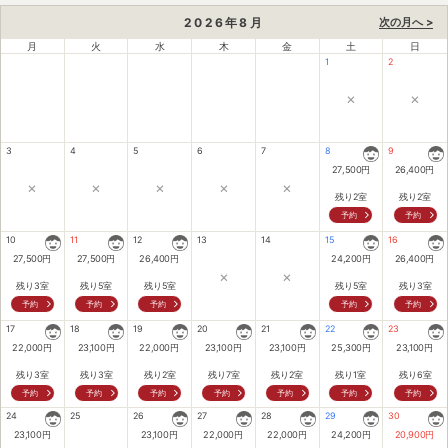
2026
年
8
月
次の月へ >
月
火
水
木
金
土
日
1
2
×
×
3
4
5
6
7
8
9
27,500
円
26,400
円
×
×
×
×
×
残り2室
残り2室
予約
予約
10
11
12
13
14
15
16
27,500
円
27,500
円
26,400
円
24,200
円
26,400
円
×
×
残り3室
残り5室
残り5室
残り5室
残り3室
予約
予約
予約
予約
予約
17
18
19
20
21
22
23
22,000
円
23,100
円
22,000
円
23,100
円
23,100
円
25,300
円
23,100
円
残り3室
残り3室
残り2室
残り7室
残り2室
残り1室
残り6室
予約
予約
予約
予約
予約
予約
予約
24
25
26
27
28
29
30
23,100
円
23,100
円
22,000
円
22,000
円
24,200
円
20,900
円