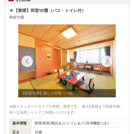
★【禁煙】和室10畳（バス・トイレ付）
和室10畳
【和室10畳】癒しの空間（一例）
る（一例）
【和室1
当館スタンダードタイプの禁煙・和室です。 最大5名様まで同室可能。
様々な利用シーンでご利用いただけます。
基本情報
禁煙/和室/風呂あり/トイレあり(洗浄機能つき)
広さ
10畳