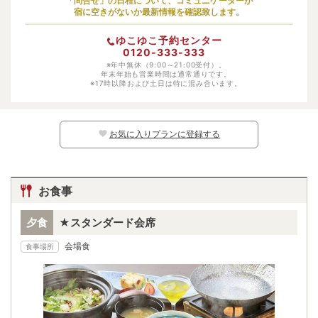
「問合せ」の日程について、コミュニケーターが
宿に空きがないか最新情報を確認致します。
幼児（寝具・食事あり）
大人料金の50%
ゆこゆこ予約センター
幼児（寝具あり）
-
0120-333-333
幼児（食事あり）
※年中無休（9:00～21:00受付）。
-
年末年始も営業時間は通常通りです。
※17時以降および土日は特に混み合います。
幼児（寝具・食事なし）
無料
※日別の料金については、カレンダー上の
マークよりご確認ください。マークのな
い日程ではお子様はご予約いただけません。
お気に入りプランに登録する
お食事
夕食
★スタンダード会席
会場食
食事場所