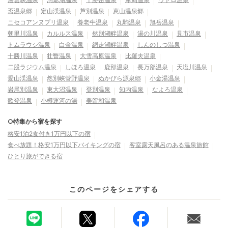
盃温泉郷
定山渓温泉
芦別温泉
恵山温泉郷
ニセコアンヌプリ温泉
養老牛温泉
丸駒温泉
旭岳温泉
朝里川温泉
カルルス温泉
然別湖畔温泉
湯の川温泉
見市温泉
トムラウシ温泉
白金温泉
網走湖畔温泉
しんのしつ温泉
十勝川温泉
壮瞥温泉
大雪高原温泉
比羅夫温泉
二股ラジウム温泉
しほろ温泉
鹿部温泉
長万部温泉
天塩川温泉
愛山渓温泉
然別峡菅野温泉
ぬかびら源泉郷
小金湯温泉
岩尾別温泉
東大沼温泉
登別温泉
知内温泉
なよろ温泉
歌登温泉
小樽運河の湯
美留和温泉
○特集から宿を探す
格安1泊2食付き1万円以下の宿
食べ放題！格安1万円以下バイキングの宿
客室露天風呂のある温泉旅館
ひとり旅ができる宿
このページをシェアする