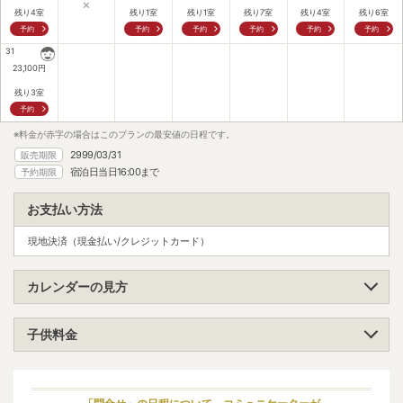
×
残り4室
残り1室
残り1室
残り7室
残り4室
残り6室
予約
予約
予約
予約
予約
予約
31
23,100
円
残り3室
予約
※料金が赤字の場合はこのプランの最安値の日程です。
2999/03/31
販売期限
宿泊日当日16:00まで
予約期限
お支払い方法
現地決済（現金払い/クレジットカード）
カレンダーの見方
子供料金
小学生（高学年）
大人料金の70%
小学生（低学年）
大人料金の70%