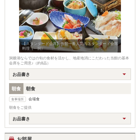
【スタンダード会席】当館一番人気のスタンダード会席
料理（一例）
洞爺湖ならではの旬の食材を活かし、地産地消にこだわった当館の基本
会席をご用意♪（約8品）
お品書き
朝食
朝食
会場食
食事場所
朝食をご提供
お品書き
お部屋