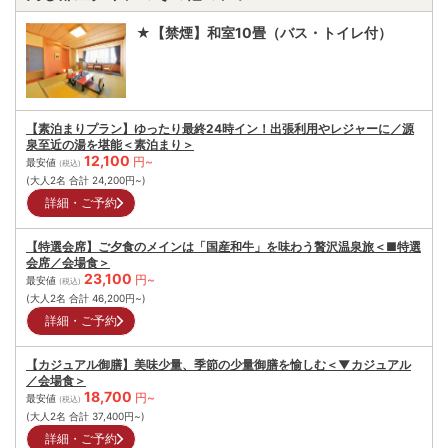
★【禁煙】和室10畳（バス・トイレ付）
【素泊まりプラン】ゆったり最終24時イン！出張利用やレジャーに／源
泉至近の湯を堪能＜素泊まり＞
12,100
円~
最安値
(税込)
(大人2名 合計
24,200
円~)
詳細・ご予約
【特選会席】ご夕食のメインは「国産和牛」を味わう贅沢温泉旅＜■特選
会席／会場食＞
23,100
円~
最安値
(税込)
(大人2名 合計
46,200
円~)
詳細・ご予約
【カジュアル御膳】美味少量、季節の少量御膳を愉しむ＜▼カジュアル
／会場食＞
18,700
円~
最安値
(税込)
(大人2名 合計
37,400
円~)
詳細・ご予約