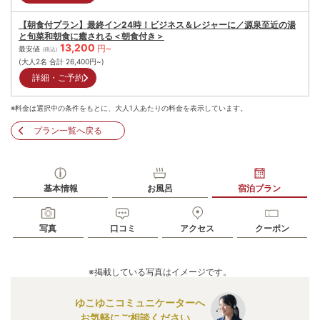
【朝食付プラン】最終イン24時！ビジネス＆レジャーに／源泉至近の湯
と旬菜和朝食に癒される＜朝食付き＞
13,200
円~
最安値
(税込)
(大人2名 合計
26,400
円~)
詳細・ご予約
※料金は選択中の条件をもとに、大人1人あたりの料金を表示しています。
プラン一覧へ戻る
基本情報
お風呂
宿泊プラン
写真
口コミ
アクセス
クーポン
※掲載している写真はイメージです。
ゆこゆこコミュニケーターへ
お気軽にご相談ください。