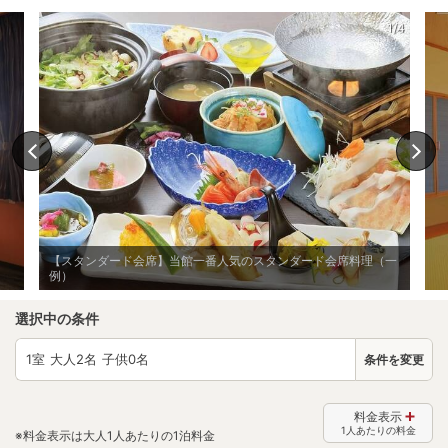
1/4
【スタンダード会席】当館一番人気のスタンダード会席料理（一
例）
選択中の条件
1
室 大人
2
名 子供
0
名
条件を変更
料金表示
1人あたりの料金
※料金表示は大人1人あたりの1泊料金