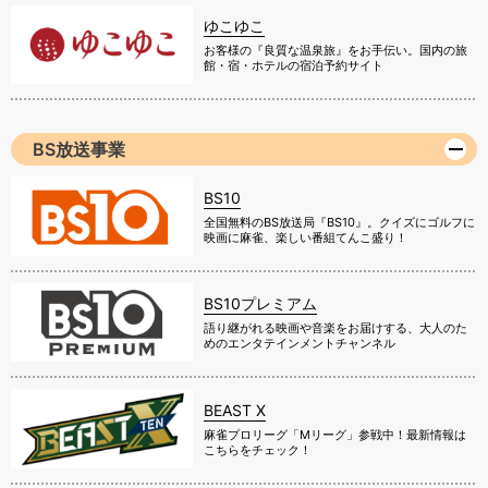
ゆこゆこ
お客様の『良質な温泉旅』をお手伝い。国内の旅
館・宿・ホテルの宿泊予約サイト
BS放送事業
BS10
全国無料のBS放送局『BS10』。クイズにゴルフに
映画に麻雀、楽しい番組てんこ盛り！
BS10プレミアム
語り継がれる映画や音楽をお届けする、大人のた
めのエンタテインメントチャンネル
BEAST X
麻雀プロリーグ「Mリーグ」参戦中！最新情報は
こちらをチェック！