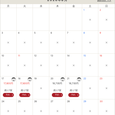
月
火
水
木
金
土
日
1
2
×
×
3
4
5
6
7
8
9
×
×
×
×
×
×
×
10
11
12
13
14
15
16
×
×
×
×
×
×
×
17
18
19
20
21
22
23
17,600
円
17,600
円
18,700
円
18,700
円
×
×
×
残り1室
残り1室
残り1室
残り1室
予約
予約
予約
予約
24
25
26
27
28
29
30
×
×
×
×
×
×
×