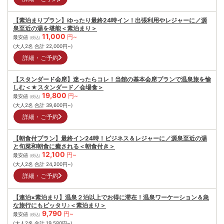
【素泊まりプラン】ゆったり最終24時イン！出張利用やレジャーに／源
泉至近の湯を堪能＜素泊まり＞
11,000
円~
最安値
(税込)
(大人2名 合計
22,000
円~)
詳細・ご予約
【スタンダード会席】迷ったらコレ！当館の基本会席プランで温泉旅を愉
しむ＜★スタンダード／会場食＞
19,800
円~
最安値
(税込)
(大人2名 合計
39,600
円~)
詳細・ご予約
【朝食付プラン】最終イン24時！ビジネス＆レジャーに／源泉至近の湯
と旬菜和朝食に癒される＜朝食付き＞
12,100
円~
最安値
(税込)
(大人2名 合計
24,200
円~)
詳細・ご予約
【連泊×素泊まり】温泉２泊以上でお得に滞在！温泉ワーケーション＆急
な旅行にもピッタリ♪＜素泊まり＞
9,790
円~
最安値
(税込)
(大人2名 合計
19,580
円~)