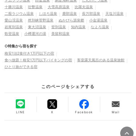
トムラウシ温泉
白金温泉
網走湖畔温泉
しんのしつ温泉
十勝川温泉
壮瞥温泉
大雪高原温泉
比羅夫温泉
二股ラジウム温泉
しほろ温泉
鹿部温泉
長万部温泉
天塩川温泉
愛山渓温泉
然別峡菅野温泉
ぬかびら源泉郷
小金湯温泉
岩尾別温泉
東大沼温泉
登別温泉
知内温泉
なよろ温泉
歌登温泉
小樽運河の湯
美留和温泉
○特集から宿を探す
格安1泊2食付き1万円以下の宿
食べ放題！格安1万円以下バイキングの宿
客室露天風呂のある温泉旅館
ひとり旅ができる宿
このページをシェアする
LINE
X
Facebook
Mail