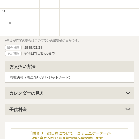
31
×
※料金が赤字の場合はこのプランの最安値の日程です。
2999/03/31
販売期限
宿泊日当日16:00まで
予約期限
お支払い方法
現地決済（現金払い/クレジットカード）
カレンダーの見方
子供料金
小学生（高学年）
大人料金の70%
小学生（低学年）
大人料金の70%
「問合せ」の日程について、コミュニケーターが
宿に空きがないか最新情報を確認致します。