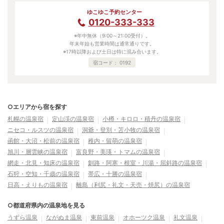
ゆこゆこ予約センター
0120-333-333
※年中無休（9:00～21:00受付）。
年末年始も営業時間は通常通りです。
※17時以降および土日は特に混み合います。
宿コード：
0192
○エリアから宿を探す
札幌の温泉宿
定山渓の温泉宿
小樽・キロロ・積丹の温泉宿
ニセコ・ルスツの温泉宿
洞爺・登別・苫小牧の温泉宿
函館・大沼・松前の温泉宿
稚内・留萌の温泉宿
旭川・層雲峡の温泉宿
富良野・美瑛・トマムの温泉宿
網走・北見・知床の温泉宿
釧路・阿寒・根室・川湯・屈斜路の温泉宿
石狩・空知・千歳の温泉宿
帯広・十勝の温泉宿
日高・えりもの温泉宿
離島（利尻・礼文・天売・焼尻）の温泉宿
○都道府県内の温泉地を見る
うずら温泉
ながぬま温泉
東前温泉
オホーツク温泉
礼文温泉