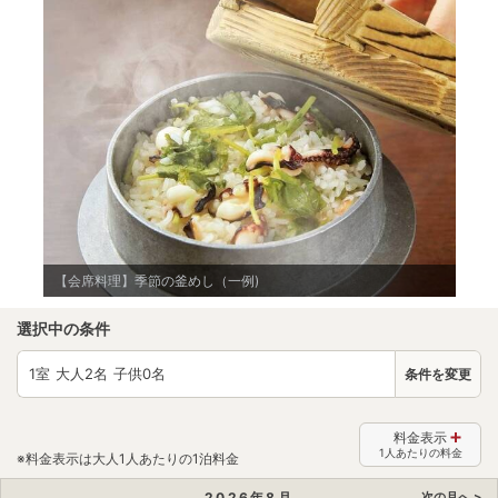
【会席料理】季節の釜めし（一例)
選択中の条件
1
室 大人
2
名 子供
0
名
条件を変更
料金表示
1人あたりの料金
※料金表示は大人1人あたりの1泊料金
2026
年
8
月
次の月へ >