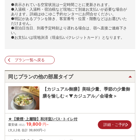
●表示されている空室状況は一定時間ごとに更新されます。
●入湯税・入湯料・宿泊税など現地にて別途お支払いが必要な場合が
あります。詳細はゆこゆこ予約センターにお問合せください。
●明記があるプランを除き、客室番号・位置・階数などはお選びいた
だけません。
●宿泊日当日、到着予定時刻より遅れる場合は、宿へ直接ご連絡下さ
い。
●お支払いは現地決済（現金払い/クレジットカード）となります。
プラン一覧へ戻る
同じプランの他の部屋タイプ
【カジュアル御膳】美味少量、季節の少量御
膳を愉しむ＜▼カジュアル／会場食＞
★【禁煙･上層階】和洋室/バス･トイレ付
19,800
円~
詳細・ご予約
最安値
(税込)
(大人2名 合計
39,600
円~)