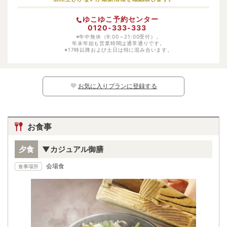
幼児（寝具・食事あり）
大人料金の50%
ゆこゆこ予約センター
幼児（寝具あり）
-
0120-333-333
幼児（食事あり）
※年中無休（9:00～21:00受付）。
-
年末年始も営業時間は通常通りです。
※17時以降および土日は特に混み合います。
幼児（寝具・食事なし）
無料
※日別の料金については、カレンダー上の
マークよりご確認ください。マークのな
い日程ではお子様はご予約いただけません。
お気に入りプランに登録する
お食事
夕食
▼カジュアル御膳
会場食
食事場所