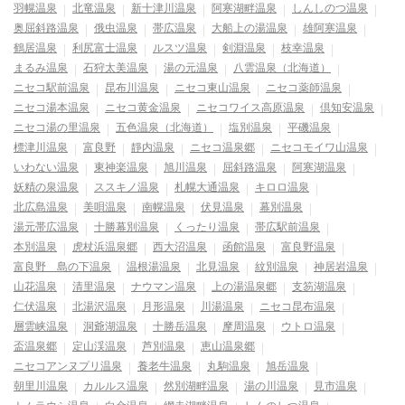
羽幌温泉
北竜温泉
新十津川温泉
阿寒湖畔温泉
しんしのつ温泉
奥屈斜路温泉
俄虫温泉
帯広温泉
大船上の湯温泉
雄阿寒温泉
鶴居温泉
利尻富士温泉
ルスツ温泉
剣淵温泉
枝幸温泉
まるみ温泉
石狩太美温泉
湯の元温泉
八雲温泉（北海道）
ニセコ駅前温泉
昆布川温泉
ニセコ東山温泉
ニセコ薬師温泉
ニセコ湯本温泉
ニセコ黄金温泉
ニセコワイス高原温泉
倶知安温泉
ニセコ湯の里温泉
五色温泉（北海道）
塩別温泉
平磯温泉
標津川温泉
富良野
靜内温泉
ニセコ温泉郷
ニセコモイワ山温泉
いわない温泉
東神楽温泉
旭川温泉
屈斜路温泉
阿寒湖温泉
妖精の泉温泉
ススキノ温泉
札幌大通温泉
キロロ温泉
北広島温泉
美唄温泉
南幌温泉
伏見温泉
幕別温泉
湯元帯広温泉
十勝幕別温泉
くったり温泉
帯広駅前温泉
本別温泉
虎杖浜温泉郷
西大沼温泉
函館温泉
富良野温泉
富良野 島の下温泉
温根湯温泉
北見温泉
紋別温泉
神居岩温泉
山花温泉
清里温泉
ナウマン温泉
上の湯温泉郷
支笏湖温泉
仁伏温泉
北湯沢温泉
月形温泉
川湯温泉
ニセコ昆布温泉
層雲峡温泉
洞爺湖温泉
十勝岳温泉
摩周温泉
ウトロ温泉
盃温泉郷
定山渓温泉
芦別温泉
恵山温泉郷
ニセコアンヌプリ温泉
養老牛温泉
丸駒温泉
旭岳温泉
朝里川温泉
カルルス温泉
然別湖畔温泉
湯の川温泉
見市温泉