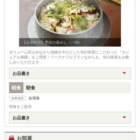
【会席料理】季節の釜めし（一例)
ボリューム控えめながら地物を中心とした旬の味覚にこだわった『カジ
ュアル御膳』をご用意！リーズナブルプランながらも、旬の味覚をお愉
しみいただけます
お品書き
朝食
朝食
会場食
食事場所
朝食をご提供
お品書き
お部屋