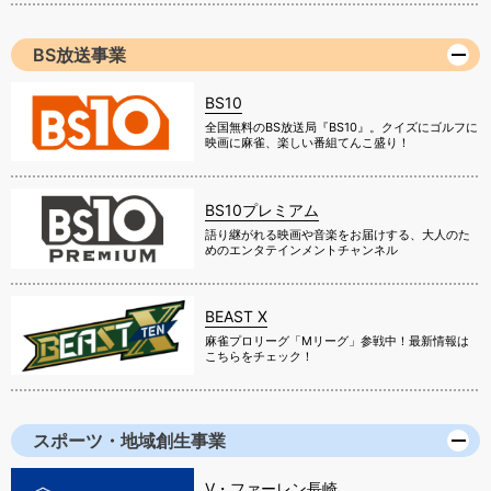
BS放送事業
BS10
全国無料のBS放送局『BS10』。クイズにゴルフに
映画に麻雀、楽しい番組てんこ盛り！
BS10プレミアム
語り継がれる映画や音楽をお届けする、大人のた
めのエンタテインメントチャンネル
BEAST X
麻雀プロリーグ「Mリーグ」参戦中！最新情報は
こちらをチェック！
スポーツ・地域創生事業
V・ファーレン長崎