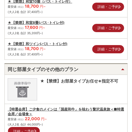
★【禁煙】和室10畳（バス・トイレ付）
18,700
円~
詳細・ご予約
最安値
(税込)
(大人2名 合計
37,400
円~)
★【禁煙】和室8畳(バス･トイレ付)
17,600
円~
詳細・ご予約
最安値
(税込)
(大人2名 合計
35,200
円~)
★【禁煙】和ツイン(バス・トイレ付)
18,700
円~
詳細・ご予約
最安値
(税込)
(大人2名 合計
37,400
円~)
同じ部屋タイプのその他のプラン
★【禁煙】お部屋タイプお任せ※指定不可
【特選会席】ご夕食のメインは「国産和牛」を味わう贅沢温泉旅＜■特選
会席／会場食＞
22,000
円~
最安値
(税込)
(大人2名 合計
44,000
円~)
詳細・ご予約