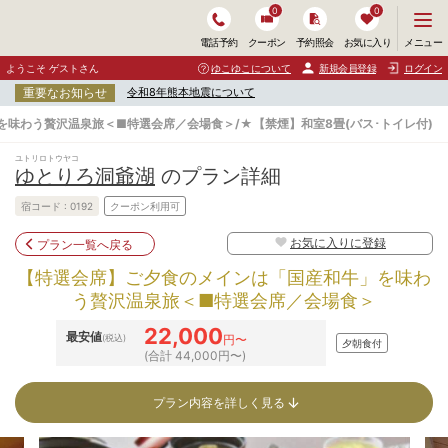
0
0
メ
メニュー
電話予約
クーポン
予約照会
お気に入り
ニ
ュ
ようこそ ゲストさん
ゆこゆこについて
新規会員登録
ログイン
ー
重要なお知らせ
令和8年熊本地震について
を
開
味わう贅沢温泉旅＜■特選会席／会場食＞/★【禁煙】和室8畳(バス･トイレ付)
く
ユトリロトウヤコ
ゆとりろ洞爺湖
のプラン詳細
宿コード :
0192
クーポン利用可
お気に入りに登録
プラン一覧へ戻る
【特選会席】ご夕食のメインは「国産和牛」を味わ
う贅沢温泉旅＜■特選会席／会場食＞
22,000
最安値
(税込)
円〜
夕朝食付
(合計 44,000円〜)
プラン内容を詳しく見る