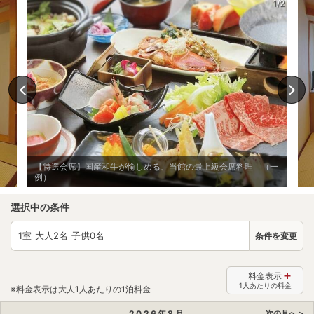
1/2
【特選会席】国産和牛が愉しめる、当館の最上級会席料理 （一
例）
選択中の条件
1
室 大人
2
名 子供
0
名
条件を変更
料金表示
1人あたりの料金
※料金表示は大人1人あたりの1泊料金
2026
年
8
月
次の月へ >