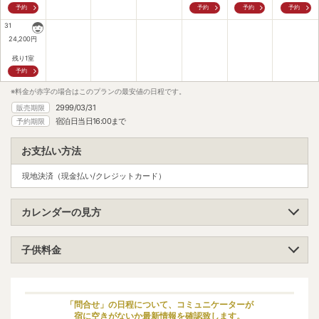
予約
予約
予約
予約
31
24,200
円
残り1室
予約
※料金が赤字の場合はこのプランの最安値の日程です。
2999/03/31
販売期限
宿泊日当日16:00まで
予約期限
お支払い方法
現地決済（現金払い/クレジットカード）
カレンダーの見方
子供料金
小学生（高学年）
大人料金の70%
小学生（低学年）
大人料金の70%
「問合せ」の日程について、コミュニケーターが
宿に空きがないか最新情報を確認致します。