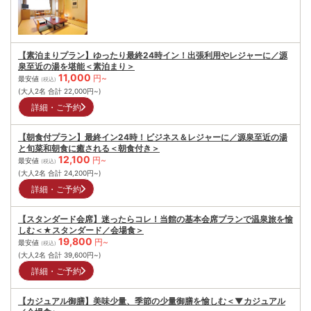
【素泊まりプラン】ゆったり最終24時イン！出張利用やレジャーに／源
泉至近の湯を堪能＜素泊まり＞
11,000
円~
最安値
(税込)
(大人2名 合計
22,000
円~)
詳細・ご予約
【朝食付プラン】最終イン24時！ビジネス＆レジャーに／源泉至近の湯
と旬菜和朝食に癒される＜朝食付き＞
12,100
円~
最安値
(税込)
(大人2名 合計
24,200
円~)
詳細・ご予約
【スタンダード会席】迷ったらコレ！当館の基本会席プランで温泉旅を愉
しむ＜★スタンダード／会場食＞
19,800
円~
最安値
(税込)
(大人2名 合計
39,600
円~)
詳細・ご予約
【カジュアル御膳】美味少量、季節の少量御膳を愉しむ＜▼カジュアル