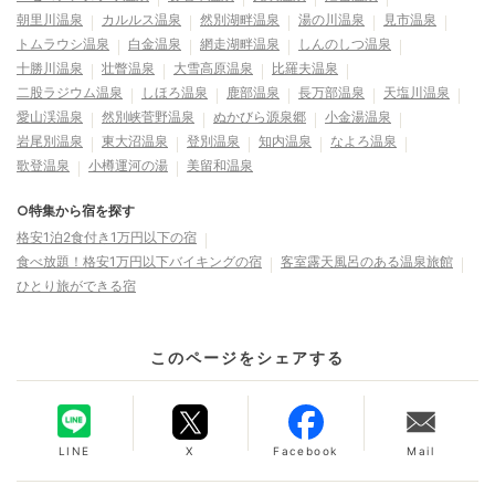
朝里川温泉
カルルス温泉
然別湖畔温泉
湯の川温泉
見市温泉
トムラウシ温泉
白金温泉
網走湖畔温泉
しんのしつ温泉
十勝川温泉
壮瞥温泉
大雪高原温泉
比羅夫温泉
二股ラジウム温泉
しほろ温泉
鹿部温泉
長万部温泉
天塩川温泉
愛山渓温泉
然別峡菅野温泉
ぬかびら源泉郷
小金湯温泉
岩尾別温泉
東大沼温泉
登別温泉
知内温泉
なよろ温泉
歌登温泉
小樽運河の湯
美留和温泉
○特集から宿を探す
格安1泊2食付き1万円以下の宿
食べ放題！格安1万円以下バイキングの宿
客室露天風呂のある温泉旅館
ひとり旅ができる宿
このページをシェアする
LINE
X
Facebook
Mail