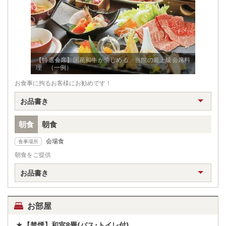
【特選会席】国産和牛が愉しめる、当館の最上級会席料
理 （一例）
お食事に拘るお客様にお勧めです！
お品書き
朝食
朝食
会場食
食事場所
朝食をご提供
お品書き
お部屋
★【禁煙】和室8畳(バス･トイレ付)