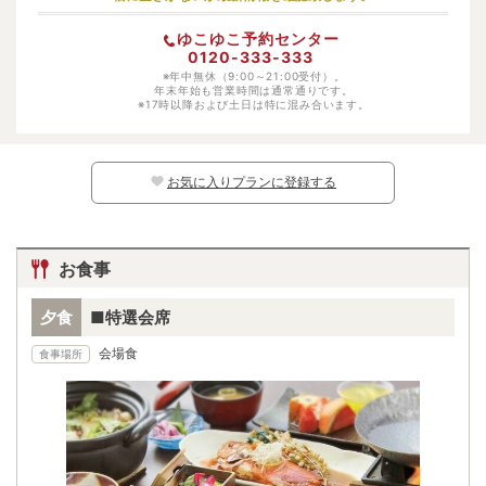
幼児（寝具・食事あり）
大人料金の50%
ゆこゆこ予約センター
幼児（寝具あり）
-
0120-333-333
幼児（食事あり）
※年中無休（9:00～21:00受付）。
-
年末年始も営業時間は通常通りです。
※17時以降および土日は特に混み合います。
幼児（寝具・食事なし）
無料
※日別の料金については、カレンダー上の
マークよりご確認ください。マークのな
い日程ではお子様はご予約いただけません。
お気に入りプランに登録する
お食事
夕食
■特選会席
会場食
食事場所