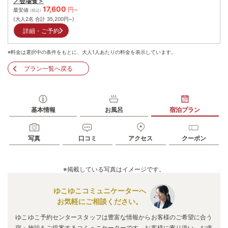
／会場食＞
17,600
円~
最安値
(税込)
(大人2名 合計
35,200
円~)
詳細・ご予約
※料金は選択中の条件をもとに、大人1人あたりの料金を表示しています。
プラン一覧へ戻る
基本情報
お風呂
宿泊プラン
写真
口コミ
アクセス
クーポン
※掲載している写真はイメージです。
ゆこゆこコミュニケーターへ
お気軽にご相談ください。
ゆこゆこ予約センタースタッフは豊富な情報からお客様のご希望に合う
宿・施設をご提案するコミュニケーターです。お客様に寄り添い、お求