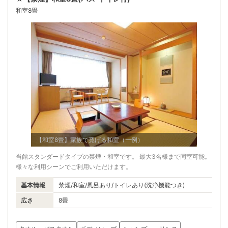
和室8畳
【和室8畳】家族で寛げる和室（一例）
当館スタンダードタイプの禁煙・和室です。 最大3名様まで同室可能。
様々な利用シーンでご利用いただけます。
基本情報
禁煙/和室/風呂あり/トイレあり(洗浄機能つき)
広さ
8畳