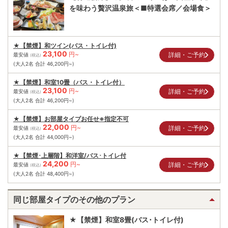
を味わう贅沢温泉旅＜■特選会席／会場食＞
★【禁煙】和ツイン(バス・トイレ付)
23,100
円~
詳細・ご予約
最安値
(税込)
(大人2名 合計
46,200
円~)
★【禁煙】和室10畳（バス・トイレ付）
23,100
円~
詳細・ご予約
最安値
(税込)
(大人2名 合計
46,200
円~)
★【禁煙】お部屋タイプお任せ※指定不可
22,000
円~
詳細・ご予約
最安値
(税込)
(大人2名 合計
44,000
円~)
★【禁煙･上層階】和洋室/バス･トイレ付
24,200
円~
詳細・ご予約
最安値
(税込)
(大人2名 合計
48,400
円~)
同じ部屋タイプのその他のプラン
★【禁煙】和室8畳(バス･トイレ付)