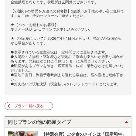
全館禁煙となります。喫煙所は玄関外にございます。
【2歳以下の幼児をお連れのお客様】2歳以下お子様の添い寝は無料で
す。ゆこゆこ予約センターへご連絡ください。
★【ペットお連れのお客様】
愛犬と一緒∪･ω･∪プランでお申し込みください。
★【宿泊税について】2026年4月1日宿泊分より、指定の宿泊税がか
かる場合があります。
●表示されている空室状況は一定時間ごとに更新されます。
●入湯税・入湯料・宿泊税など現地にて別途お支払いが必要な場合が
あります。詳細はゆこゆこ予約センターにお問合せください。
●明記があるプランを除き、客室番号・位置・階数などはお選びいた
だけません。
●宿泊日当日、到着予定時刻より遅れる場合は、宿へ直接ご連絡下さ
い。
●お支払いは現地決済（現金払い/クレジットカード）となります。
プラン一覧へ戻る
同じプランの他の部屋タイプ
【特選会席】ご夕食のメインは「国産和牛」