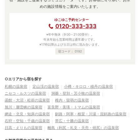
めの施設情報をご案内いたします。
ゆこゆこ予約センター
0120-333-333
※年中無休（9:00～21:00受付）。
年末年始も営業時間は通常通りです。
※17時以降および土日は特に混み合います。
宿コード：
0192
○エリアから宿を探す
札幌の温泉宿
定山渓の温泉宿
小樽・キロロ・積丹の温泉宿
ニセコ・ルスツの温泉宿
洞爺・登別・苫小牧の温泉宿
函館・大沼・松前の温泉宿
稚内・留萌の温泉宿
旭川・層雲峡の温泉宿
富良野・美瑛・トマムの温泉宿
網走・北見・知床の温泉宿
釧路・阿寒・根室・川湯・屈斜路の温泉宿
石狩・空知・千歳の温泉宿
帯広・十勝の温泉宿
日高・えりもの温泉宿
離島（利尻・礼文・天売・焼尻）の温泉宿