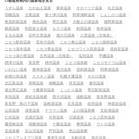
○都道府県内の温泉地を見る
うずら温泉
ながぬま温泉
東前温泉
オホーツク温泉
礼文温泉
羽幌温泉
北竜温泉
新十津川温泉
阿寒湖畔温泉
しんしのつ温泉
奥屈斜路温泉
俄虫温泉
帯広温泉
大船上の湯温泉
雄阿寒温泉
鶴居温泉
利尻富士温泉
ルスツ温泉
剣淵温泉
枝幸温泉
まるみ温泉
石狩太美温泉
湯の元温泉
八雲温泉（北海道）
ニセコ駅前温泉
昆布川温泉
ニセコ東山温泉
ニセコ薬師温泉
ニセコ湯本温泉
ニセコ黄金温泉
ニセコワイス高原温泉
倶知安温泉
ニセコ湯の里温泉
五色温泉（北海道）
塩別温泉
平磯温泉
標津川温泉
富良野
靜内温泉
ニセコ温泉郷
ニセコモイワ山温泉
いわない温泉
東神楽温泉
旭川温泉
屈斜路温泉
阿寒湖温泉
妖精の泉温泉
ススキノ温泉
札幌大通温泉
キロロ温泉
北広島温泉
美唄温泉
南幌温泉
伏見温泉
幕別温泉
湯元帯広温泉
十勝幕別温泉
くったり温泉
帯広駅前温泉
本別温泉
虎杖浜温泉郷
西大沼温泉
函館温泉
富良野温泉
富良野 島の下温泉
温根湯温泉
北見温泉
紋別温泉
神居岩温泉
山花温泉
清里温泉
ナウマン温泉
上の湯温泉郷
支笏湖温泉
仁伏温泉
北湯沢温泉
月形温泉
川湯温泉
ニセコ昆布温泉
層雲峡温泉
洞爺湖温泉
十勝岳温泉
摩周温泉
ウトロ温泉
盃温泉郷
定山渓温泉
芦別温泉
恵山温泉郷
ニセコアンヌプリ温泉
養老牛温泉
丸駒温泉
旭岳温泉