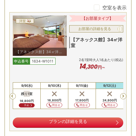
空室を表示
白樺湖畔の絶景を望む温泉！
【お部屋タイプ】
洋室
お部屋の詳細を見る
【アネックス館】34㎡洋
室
【アネックス館】34㎡洋室/
例
2
名
1
室時大人1名あたり(税込)
申込番号
1634-W1011
14
,
300
円～
樽ヶ沢温泉の湯を堪能できる「木の湯」や、水着着用で入れ
(火)
9/9(水)
9/10(木)
9/11(金)
9/12(土)
9/
る湖畔混浴露天風呂「空」など、種類豊富な温泉をご用意。
残り
1
室
Previous
壮大な景色の中で、開放感あふれる湯浴みを楽しめます。
00
円
16,800
円
17,800
円
24,800
円
17,
16,800
円
合せ
問合せ
問合せ
問合せ
予約
カニ脚食べ放題！和洋中充実のビュッフェ
プランの詳細を見る