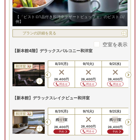
【「ビストロ1品付き和洋中デザートビュッフェ」のビストロ/
例】
プランの詳細を見る
空室を表示
【新本館4階】デラックスバルコニー和洋室
8/29(土)
8/30(日)
8/31(月)
9/1(火)
9/2(水)
9
和洋室
Previous
28,600
円
26,400
円
26,400
円
26,400
円
26
問合せ
問合せ
問合せ
問合せ
【新本館】デラックスレイクビュー和洋室
8/29(土)
8/30(日)
8/31(月)
9/1(火)
9/2(水)
9
和洋室
残り
1
室
残り
1
室
残
Previous
28,600
円
26,400
円
26,400
円
26,400
円
26
問合せ
問合せ
予約
予約