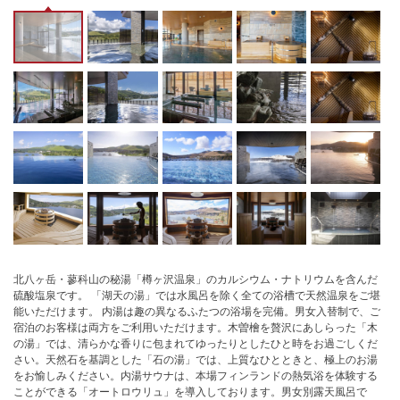
北八ヶ岳・蓼科山の秘湯「樽ヶ沢温泉」のカルシウム・ナトリウムを含んだ
硫酸塩泉です。 「湖天の湯」では水風呂を除く全ての浴槽で天然温泉をご堪
能いただけます。 内湯は趣の異なるふたつの浴場を完備。男女入替制で、ご
宿泊のお客様は両方をご利用いただけます。木曽檜を贅沢にあしらった「木
の湯」では、清らかな香りに包まれてゆったりとしたひと時をお過ごしくだ
さい。天然石を基調とした「石の湯」では、上質なひとときと、極上のお湯
をお愉しみください。内湯サウナは、本場フィンランドの熱気浴を体験する
ことができる「オートロウリュ」を導入しております。男女別露天風呂で