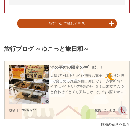
宿について詳しく見る
白樺湖のほとりに立つ大自然に囲まれた長野県随一の大型リゾートホテル！
四季折々の自然に触れ、樹木や大地が放つ息吹を吸い込むと、頭と心をスッ
キリとリフレッシュできます。敷地内には遊園地や室内キッズパークなど、
旅行ブログ ～ゆこっと旅日和～
レジャー施設が充実。ホテルから徒歩約2分の場所にある「白樺リゾート池の
平ファミリーランド」では、小さなお子様でも楽しめるアトラクションも豊
富にご用意しています。その他にも、「シラカバウッドビレッジ」や「ふく
池の平ﾎﾃﾙｽ限定のﾈﾊﾟｰﾙｶﾚｰ♪
ろうの杜」などご家族でお楽しみいただける施設が目白押し。白樺リゾート
は、遊園地を始めとしたさまざまなアクティビティとホテルが隣接している
大型ﾘｿﾞｰﾄﾎﾃﾙ！ﾚｼﾞｬｰ施設も充実しておりﾌｧﾐﾘ
ため、移動も休憩もしやすく、一日中満喫いただけるホテルになっておりま
ｰで楽しめる施設が目白押しです。夕食ﾊﾞｲｷﾝ
す。

ｸﾞではﾈﾊﾟｰﾙ人ｼｪﾌ特製のｶﾚｰを！出来立てのﾅﾝ
一日遊んだあとは、池の平ホテルの温泉でお寛ぎください。敷地から湧き出
と合わせてとても美味しかったです♪賑やかで
す天然温泉を使った県下最大級の温泉は水着着用エリアもあるので、ご家族
楽しい雰囲気の館内とは一変、お部屋はゆっ
やご友人、皆様と一緒にお寛ぎいただけるのが、魅力の一つです。

たりと落ち着いた雰囲気で寛げました。
夕食は、和洋中エスニックからスイーツまで、豊富な数が揃うビュッフェ料
投稿日：2021/7/27
投稿：にいじま
理。大人だけではなくお子様にも大好評。おもいきり遊んで、じっくり湯浴
みをして、たくさん食べて、限りなく楽しい時間を満喫できるお宿になって
います。

投稿の続きを見る
※全客室内Wi-Fi設置有