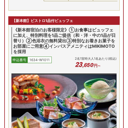
【新本館】ビストロ1品付ビュッフェ
《新本館宿泊のお客様限定》①お食事はビュッフェ
に加え、特別料理を1品ご提供（和・洋・中の1品が日
替り）②色浴衣の無料貸出③特別なお着きお菓子を
お部屋にご用意④インバスアメニティはMIKIMOTO
を採用
2
名
1
室時大人1名あたり(税込)
申込番号
1634-W1011
23
,
650
円～