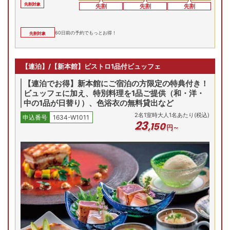
先割対象
先割
先割
先割
60
日前の予約でもっとお得！
先割対象
【連泊】/【新本館】ビストロ1品付ビュッフェ
【連泊でお得】新本館にご宿泊の方限定の特典付き！
ビュッフェに加え、特別料理を1品ご提供（和・洋・
中の1品が日替り）、色浴衣の無料貸出など
2
名
1
室時大人1名あたり(税込)
申込番号
1634-W1011
23
,
150
円～