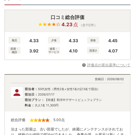
口コミ総合評価
4.23
点
（全112件）
4.33
4.33
4.45
風呂
夕食
朝食
部屋・
接客・
3.92
4.10
4.07
清潔さ
施設
サービス
評価点の算出基準について
投稿日：
2026/08/02
宿泊者：
50代女性（男性2名+女性1名の計3名で宿泊）
宿泊日：
2026/07/17
宿泊プラン：
【特価】和洋中デザートビュッフェプラン
料金：
大人1名
11,300
円
総合評価
5.00
点
泊まった部屋は、古い部屋でしたが、綺麗にメンテナンスがされてお
り、破格のお値段で宿泊ができました。 食事会場、お風呂は新しく大