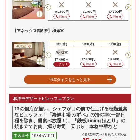
Previous
14,300
円
16,300
円
16,300
円
16,300
円
17,300
円
24
問合せ
問合せ
問合せ
問合せ
問合せ
【アネックス館6階】和洋室
8/31(月)
9/1(火)
9/2(水)
9/3(木)
9/4(金)
9
和洋室
残り
2
室
Previous
15,400
円
17,400
円
17,400
円
18,400
円
25
17,400
円
問合せ
問合せ
問合せ
問合せ
予約
【アネックス館】最上階和み客室
部屋タイプをもっと見る
8/31(月)
9/1(火)
9/2(水)
9/3(木)
9/4(金)
9
和洋室
和洋中デザートビュッフェプラン
残り
2
室
Previous
17,600
円
19,600
円
19,600
円
20,600
円
27
19,600
円
13の個店が揃い、シェフが目の前で仕上げる種類豊富
問合せ
問合せ
問合せ
問合せ
予約
なビュッフェ！「海鮮市場 みずべ」の海の幸(一部日
程を除き、蟹食べ放題！)、「鉄板dining ほとり」の
【東館】 和モダン客室
焼き立てお肉、握り寿司、天ぷら、本格中華など
2
名
1
室時大人1名あたり(税込)
申込番号
1634-W1011
8/31(月)
9/1(火)
9/2(水)
9/3(木)
9/4(金)
9