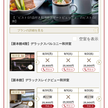
【「ビストロ1品付き和洋中デザートビュッフェ」のビストロ/
例】
プランの詳細を見る
空室を表示
【新本館4階】デラックスバルコニー和洋室
8/29(土)
8/30(日)
8/31(月)
9/1(火)
9/2(水)
9
和洋室
Previous
28,100
円
25,900
円
25,900
円
25,900
円
25
問合せ
問合せ
問合せ
問合せ
【新本館】デラックスレイクビュー和洋室
8/29(土)
8/30(日)
8/31(月)
9/1(火)
9/2(水)
9
和洋室
残り
1
室
残り
1
室
残
Previous
28,100
円
25,900
円
25,900
円
25,900
円
25
問合せ
問合せ
予約
予約