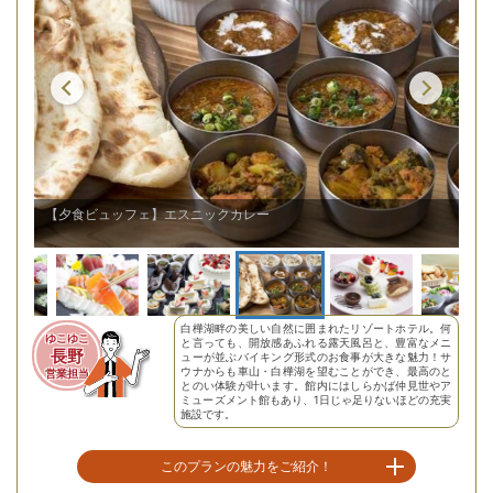
【夕食ビュッフェ】エスニックカレー
【
白樺湖畔の美しい自然に囲まれたリゾートホテル。何
ゆこゆこ
と言っても、開放感あふれる露天風呂と、豊富なメニ
長野
ューが並ぶバイキング形式のお食事が大きな魅力！サ
ウナからも車山・白樺湖を望むことができ、最高のと
営業担当
とのい体験が叶います。館内にはしらかば仲見世やア
ミューズメント館もあり、1日じゃ足りないほどの充実
施設です。
このプランの魅力をご紹介！