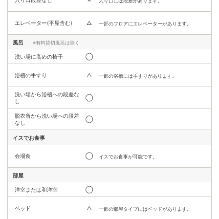
入り口段差なし
✕
入り口には段差があります。
エレベーター(平屋含む)
△
一部のフロアにエレベーターがあります。
風呂
※有料貸切風呂は除く
洗い場に高めの椅子
◯
浴槽の手すり
△
一部の浴槽には手すりがあります。
洗い場から浴槽への段差な
◯
し
脱衣所から洗い場への段差
◯
なし
イスでお食事
会場食
◯
イスでお食事が可能です。
部屋
洋室または和洋室
◯
ベッド
△
一部の部屋タイプにはベッドがあります。