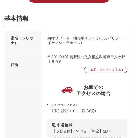
基本情報
宿名（フリガ
白樺リゾート 池の平ホテル(シラカバリゾート
ナ）
イケノタイラホテル)
〒391-0392
長野県北佐久郡立科町芦田八ケ野
１５９６
住所
地図・アクセスを見る
お車での
アクセスの場合
お車でのアクセス1
【車】諏訪ＩＣ---宿(38分)
駐車場情報
【収容台数】1900台
【料金】無料