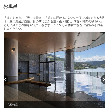
チェックイン15:00〜20:00
お風呂
チェックアウト 〜10:00
「湖」を抱き、「天」を仰ぎ、「湯」に浸かる。3つを一度に体験できる大浴
場・露天風呂が自慢。目の前に広がる空・山・湖は、季節や時間の移ろいと
ともに刻々と表情を変えていきます。ここでしか体験できない湯浴みをお楽
しみください。
「木の湯」