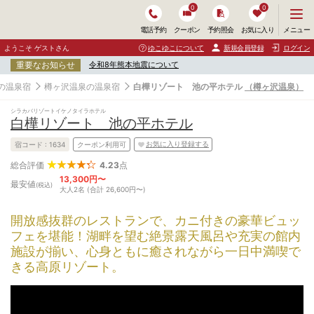
0
0
メ
メニュー
電話予約
クーポン
予約照会
お気に入り
ニ
ュ
ようこそ ゲストさん
ゆこゆこについて
新規会員登録
ログイン
ー
重要なお知らせ
令和8年熊本地震について
を
開
の温泉宿
樽ヶ沢温泉の温泉宿
白樺リゾート 池の平ホテル
（樽ヶ沢温泉）
く
シラカバリゾートイケノタイラホテル
白樺リゾート 池の平ホテル
お気に入り登録する
宿コード :
1634
クーポン利用可
4.23
点
総合評価
13,300円〜
最安値
(税込)
大人2名 (合計 26,600円〜)
開放感抜群のレストランで、カニ付きの豪華ビュッ
フェを堪能！湖畔を望む絶景露天風呂や充実の館内
施設が揃い、心身ともに癒されながら一日中満喫で
きる高原リゾート。