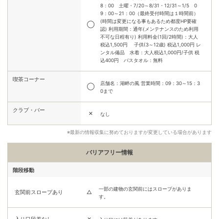
8：00 土曜・7/20～8/31・12/31～1/5 0
9：00～21：00（最終受付時間は１時間前）
(時間は変更になる事もあるため都度HP要確
◯
認) 利用期間：通年(メンテナンスのため利用
不可な日程有り) 利用料金(1回/2時間)：大人
税込1,500円 子供(3～12歳) 税込1,000円 レ
ンタル備品 水着：大人税込1,000円/子供 税
込400円 バスタオル：無料
喫茶コーナー
店舗名：湖畔の風 営業時間：09：30～15：3
◯
0まで
クラブ・バー
✕
なし
※最新の情報収集に努めておりますが変更している場合があります
バリアフリー情報
階段移動
一部の建物の玄関前にはスロープがありま
玄関前スロープあり
△
す。