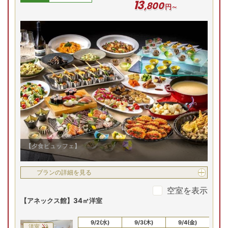
13
,
800
問合せ
問合せ
予約
予約
円～
先割対象
先割
先割
先割
先割
【夕食ビュッフェ】
プランの詳細を見る
空室を表示
【アネックス館】34㎡洋室
8/31(月)
9/1(火)
9/2(水)
9/3(木)
9/4(金)
9
洋室