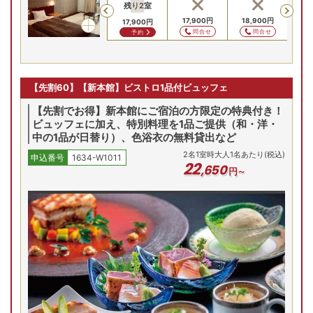
残り
2
室
Previous
15,900
円
17,900
円
17,900
円
18,900
円
25
17,900
円
問合せ
問合せ
問合せ
問合せ
予約
【先割60】【新本館】ビストロ1品付ビュッフェ
【先割でお得】新本館にご宿泊の方限定の特典付き！
ビュッフェに加え、特別料理を1品ご提供（和・洋・
中の1品が日替り）、色浴衣の無料貸出など
2
名
1
室時大人1名あたり(税込)
申込番号
1634-W1011
22
,
650
円～