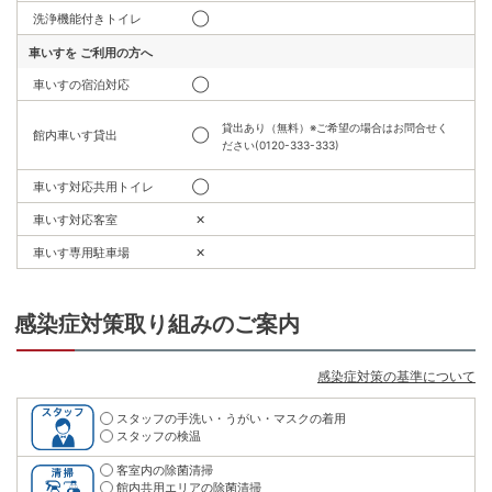
洗浄機能付きトイレ
◯
車いすを
ご利用の方へ
車いすの宿泊対応
◯
貸出あり（無料）※ご希望の場合はお問合せく
館内車いす貸出
◯
ださい(0120-333-333)
車いす対応共用トイレ
◯
車いす対応客室
✕
車いす専用駐車場
✕
感染症対策取り組みのご案内
感染症対策の基準について
スタッフの手洗い・うがい・マスクの着用
スタッフの検温
客室内の除菌清掃
館内共用エリアの除菌清掃