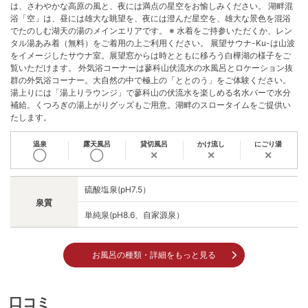
は、さわやかな高原の風と、夜には満点の星空をお愉しみください。 湖畔混
浴「空」は、昼には雄大な眺望を、夜には澄んだ星空を、雄大な景色を混浴
でたのしむ湖天の湯のメインエリアです。 ※ 水着をご持参いただくか、レン
タル湯あみ着（無料）をご着用の上ご利用ください。 展望サウナ-Ku-は山波
をイメージしたサウナ室。展望窓からは時とともに移ろう白樺湖の様子をご
覧いただけます。 外気浴コーナーは蓼科山伏流水の水風呂とロケーション抜
群の外気浴コーナー。大自然の中で極上の「ととのう」をご体験ください。
湯上りには「湯上りラウンジ」で蓼科山の伏流水を楽しめる名水バーで水分
補給。くつろぎの湯上がりグッズもご用意。湖畔のスロータイムをご提供い
たします。
温泉
露天風呂
貸切風呂
かけ流し
にごり湯
◯
◯
✕
✕
✕
硫酸塩泉(pH7.5）
泉質
単純泉(pH8.6、自家源泉）
お風呂の種類・詳細をもっと見る
口コミ