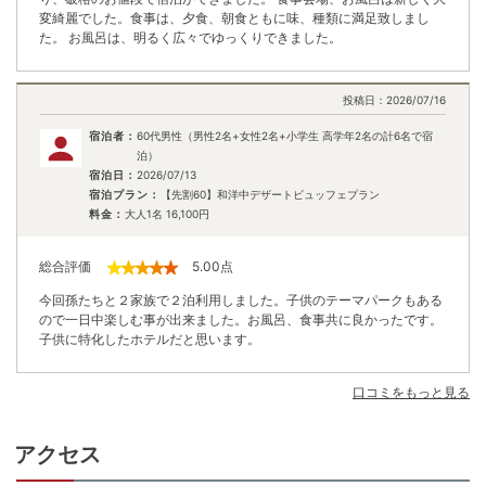
変綺麗でした。食事は、夕食、朝食ともに味、種類に満足致しまし
た。 お風呂は、明るく広々でゆっくりできました。
投稿日：
2026/07/16
宿泊者：
60代男性（男性2名+女性2名+小学生 高学年2名の計6名で宿
泊）
宿泊日：
2026/07/13
宿泊プラン：
【先割60】和洋中デザートビュッフェプラン
料金：
大人1名
16,100
円
総合評価
5.00
点
今回孫たちと２家族で２泊利用しました。子供のテーマパークもある
ので一日中楽しむ事が出来ました。お風呂、食事共に良かったです。
子供に特化したホテルだと思います。
口コミをもっと見る
アクセス