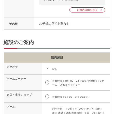
お風呂詳細を見る
その他
お子様の宿泊制限なし
施設のご案内
館内施設
カラオケ
✕
なし
ゲームコーナー
営業時間：10：00～23：00まで 種類：TVゲ
◯
ーム、UFOキャッチャー
売店・土産ショップ
◯
営業時間：8：00～21：00まで
プール
利用可否 イン前：可/アウト後：可 場所：
屋内 水温：温水 利用時間：平日 09：30～1