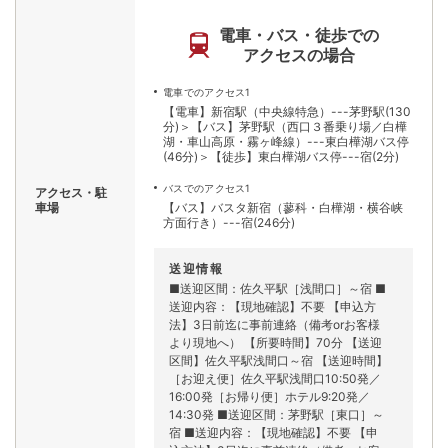
電車・バス・徒歩での
アクセスの場合
電車でのアクセス1
【電車】新宿駅（中央線特急）---茅野駅(130
分)＞【バス】茅野駅（西口３番乗り場／白樺
湖・車山高原・霧ヶ峰線）---東白樺湖バス停
(46分)＞【徒歩】東白樺湖バス停---宿(2分)
バスでのアクセス1
アクセス・駐
車場
【バス】バスタ新宿（蓼科・白樺湖・横谷峡
方面行き）---宿(246分)
送迎情報
■送迎区間：佐久平駅［浅間口］～宿 ■
送迎内容：【現地確認】不要 【申込方
法】3日前迄に事前連絡（備考orお客様
より現地へ） 【所要時間】70分 【送迎
区間】佐久平駅浅間口～宿 【送迎時間】
［お迎え便］佐久平駅浅間口10:50発／
16:00発［お帰り便］ホテル9:20発／
14:30発 ■送迎区間：茅野駅［東口］～
宿 ■送迎内容：【現地確認】不要 【申