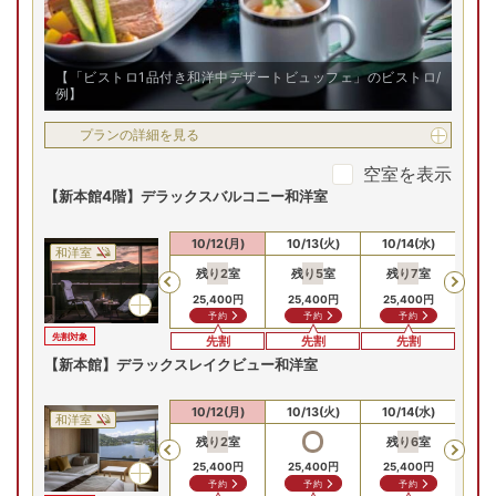
【「ビストロ1品付き和洋中デザートビュッフェ」のビストロ/
例】
プランの詳細を見る
空室を表示
【新本館4階】デラックスバルコニー和洋室
10/10(土)
10/11(日)
10/12(月)
10/13(火)
10/14(水)
10
和洋室
残り
2
室
残り
5
室
残り
7
室
残
Previous
25,400
円
25,400
円
25,400
円
25
予約
予約
予約
先割対象
先割
先割
先割
【新本館】デラックスレイクビュー和洋室
10/10(土)
10/11(日)
10/12(月)
10/13(火)
10/14(水)
10
和洋室
残り
2
室
残り
6
室
Previous
25
25,400
円
25,400
円
25,400
円
予約
予約
予約