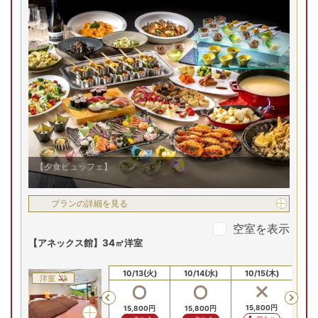
賑やかな「しらかば仲見世」は、信州の特産品や地酒が揃う
空室を表示
圧巻の品揃え。縁日のような活気ある空間での買い物や、家
族で盛り上がる卓球を楽しめます。開放感あふれる空間で、
【お部屋タイプ】
和洋室
館内を巡るだけで心躍るリゾートです。
お部屋の詳細を見る
【アネックス館】最上階
和み客室
【アネックス館】最上階和み
客室/例
2
名
1
室時大人1名あたり(税込)
【夕食ビュッフェ】
申込番号
1634-W1011
17
,
600
円～
プランの詳細を見る
(水)
9/3(木)
9/4(金)
9/5(土)
9/6(日)
9/
空室を表示
【アネックス館】34㎡洋室
残り
2
室
Previous
00
円
21,100
円
28,100
円
21,100
円
20,
20,100
円
合せ
問合せ
問合せ
問合せ
予約
10/11(日)
10/12(月)
10/13(火)
10/14(水)
10/15(木)
10
洋室
Previous
プランの詳細を見る
16,800
円
15,800
円
16
15,800
円
15,800
円