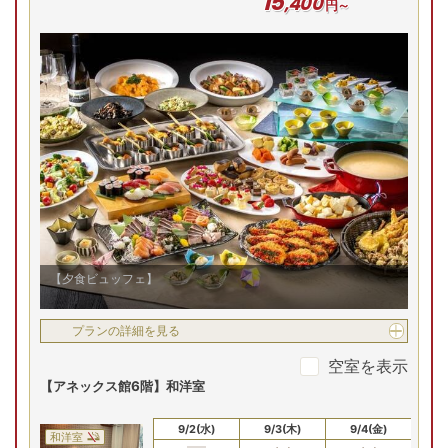
15
,
400
円～
和洋室
残り
2
室
Previous
17,600
円
19,600
円
19,600
円
20,600
円
27
19,600
円
問合せ
問合せ
問合せ
問合せ
予約
【夕食ビュッフェ】
プランの詳細を見る
空室を表示
【アネックス館6階】和洋室
8/31(月)
9/1(火)
9/2(水)
9/3(木)
9/4(金)
9
和洋室