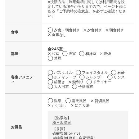
※決済方法・利用銘柄に関しては利用期間を設
定している場合がありますので、ページ下部に
ある「ご予約時の注意点」を必ずご確認くださ
い。
◯ 夕食・朝食付き
✕ 夕食付き
✕ 朝食付き
食事
✕ 食事なし
全245室
部屋
✕ 和室
◯ 洋室
◯ 和洋室
✕ 喫煙
◯ 禁煙
◯ バスタオル
◯ フェイスタオル
◯ 石鹸
客室アメニテ
◯ ボディソープ
◯ シャンプー
◯ リンス
ィ
◯ 歯磨き
✕ 髭剃り
◯ ドライヤー
◯ 大人浴衣
◯ 子供浴衣
◯ 温泉
◯ 露天風呂
✕ 貸切風呂
✕ かけ流し
✕ にごり湯
【温泉地】
樽ヶ沢温泉
お風呂
【泉質】
硫酸塩泉(pH7.5）
単純泉(pH8.6、自家源泉）