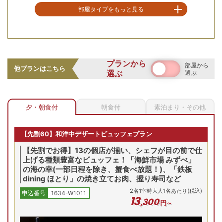
部屋タイプをもっと見る
空室を表示
【お部屋タイプ】
和洋室
プランから
部屋から
お部屋の詳細を見る
他プランはこちら
選ぶ
選ぶ
夕食はカニ脚も食べ放題の和洋中ビュッフェが大人気。 出来
【東館】 和モダン客室
立て鉄板焼き 揚げたて天ぷら 本格！ネパールカレー＆焼きた
てナンなど種類豊富な料理を楽しめます。
【東館】 和モダン客室/例
夕・朝食付
朝食付
素泊まり・その他
2
名
1
室時大人1名あたり(税込)
申込番号
1634-W1011
充実した館内施設で滞在時間も大満喫！
17
,
600
円～
【先割60】和洋中デザートビュッフェプラン
【先割でお得】13の個店が揃い、シェフが目の前で仕
上げる種類豊富なビュッフェ！「海鮮市場 みずべ」
(火)
9/2(水)
9/3(木)
9/4(金)
9/5(土)
9/
の海の幸(一部日程を除き、蟹食べ放題！)、「鉄板
残り
2
室
Previous
dining ほとり」の焼き立てお肉、握り寿司など
00
円
20,100
円
21,100
円
28,100
円
21,
20,100
円
2
名
1
室時大人1名あたり(税込)
申込番号
1634-W1011
合せ
問合せ
問合せ
問合せ
予約
13
,
300
円～
プランの詳細を見る