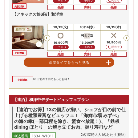
問合せ
問合せ
予約
予約
先割対象
先割
先割
先割
先割
【アネックス館6階】和洋室
10/11(日)
10/12(月)
10/13(火)
10/14(水)
10/15(木)
10
和洋室
残り
7
室
Previous
17,900
円
16,900
円
17
16,900
円
16,900
円
問合せ
問合せ
予約
予約
先割対象
先割
先割
先割
先割
【東館】 和モダン客室
部屋タイプをもっと見る
10/11(日)
10/12(月)
10/13(火)
10/14(水)
10/15(木)
10
和洋室
60
日前の予約でもっとお得！
先割対象
残り
6
室
残り
9
室
残り
4
室
Previous
20,100
円
20
19,100
円
19,100
円
19,100
円
問合せ
予約
予約
予約
【連泊】和洋中デザートビュッフェプラン
先割対象
先割
先割
先割
先割
【アネックス館】最上階和み客室
【連泊でお得】13の個店が揃い、シェフが目の前で仕
上げる種類豊富なビュッフェ！「海鮮市場 みずべ」
の海の幸(一部日程を除き、蟹食べ放題！)、「鉄板
10/11(日)
10/12(月)
10/13(火)
10/14(水)
10/15(木)
10
和洋室
dining ほとり」の焼き立てお肉、握り寿司など
残り
5
室
残り
5
室
Previous
2
名
1
室時大人1名あたり(税込)
20,100
円
19,100
円
20
申込番号
1634-W1011
19,100
円
19,100
円