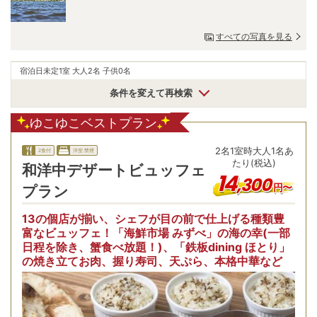
すべての写真を見る
宿泊日未定
1室 大人2名 子供0名
条件を変えて再検索
ゆこゆこベストプラン
2
名
1
室時
大人1名あ
2食付
洋室:禁煙
たり(税込)
和洋中デザートビュッフェ
14
,
300
円〜
プラン
13の個店が揃い、シェフが目の前で仕上げる種類豊
富なビュッフェ！「海鮮市場 みずべ」の海の幸(一部
日程を除き、蟹食べ放題！)、「鉄板dining ほとり」
の焼き立てお肉、握り寿司、天ぷら、本格中華など