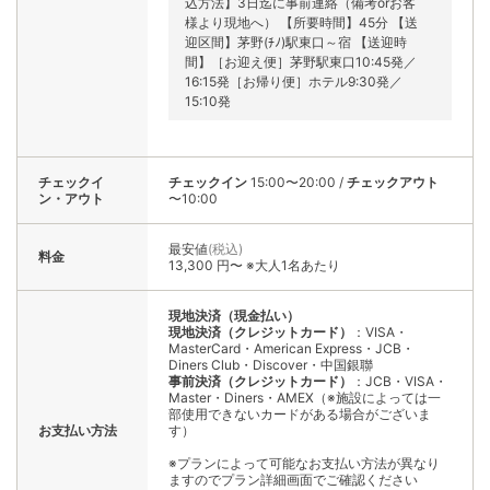
込方法】3日迄に事前連絡（備考orお客
様より現地へ） 【所要時間】45分 【送
迎区間】茅野(ﾁﾉ)駅東口～宿 【送迎時
間】［お迎え便］茅野駅東口10:45発／
16:15発［お帰り便］ホテル9:30発／
15:10発
チェックイ
チェックイン
15:00〜20:00
/
チェックアウト
ン・アウト
〜10:00
最安値
(税込)
料金
13,300 円〜 ※大人1名あたり
現地決済（現金払い）
現地決済（クレジットカード）
：VISA・
MasterCard・American Express・JCB・
Diners Club・Discover・中国銀聯
事前決済（クレジットカード）
：JCB・VISA・
Master・Diners・AMEX（※施設によっては一
部使用できないカードがある場合がございま
お支払い方法
す）
※プランによって可能なお支払い方法が異なり
ますのでプラン詳細画面でご確認ください