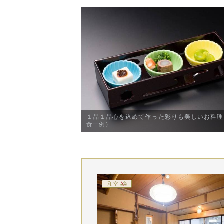
１品１品心を込めて作った彩りも美しいお料理
食一例）
和室