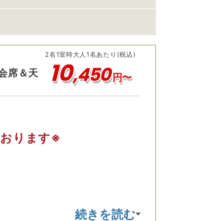
2
名
1
室時
大人1名あたり(税込)
10
,
450
会席＆天
円〜
おります※
続きを読む