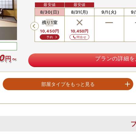
最安値
最安値
8/29(土)
8/30(日)
8/31(月)
9/1(火)
9
残り
1
室
Previous
10,450
円
10,450
円
予約
問合せ
1
0
円～
プランの詳細を
部屋タイプをもっと見る
【お部屋タイプ】
【禁煙】和室８畳（トイレ・洗面