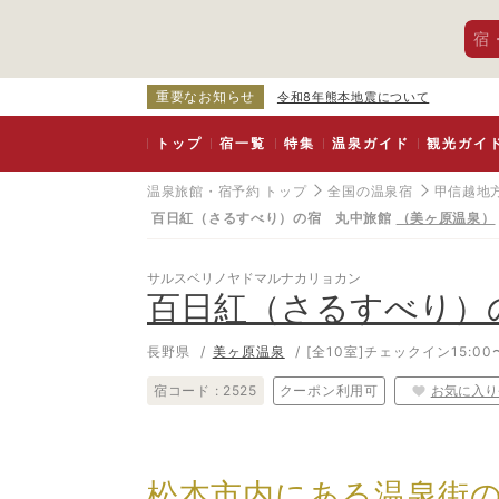
宿
重要なお知らせ
令和8年熊本地震について
トップ
宿一覧
特集
温泉ガイド
観光ガイ
温泉旅館・宿予約 トップ
全国の温泉宿
甲信越地
百日紅（さるすべり）の宿 丸中旅館
（美ヶ原温泉）
サルスベリノヤドマルナカリョカン
百日紅（さるすべり）
長野県
美ヶ原温泉
[全10室]
チェックイン15:00〜
宿コード :
2525
クーポン利用可
お気に入り
松本市内にある温泉街