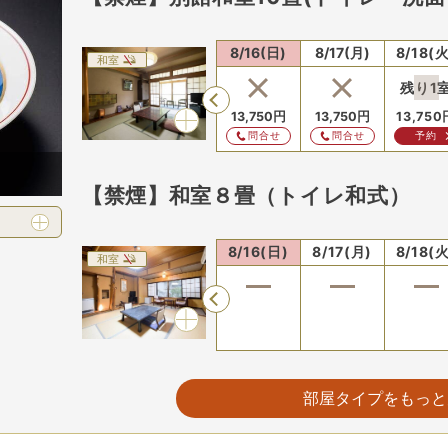
13(木)
8/14(金)
8/15(土)
8/16(日)
8/17(月)
8/18(火
和室
残り
1
Previous
13,750
円
13,750
円
13,750
問合せ
問合せ
予約
【禁煙】和室８畳（トイレ和式）
13(木)
8/14(金)
8/15(土)
8/16(日)
8/17(月)
8/18(火
和室
Previous
【禁煙】和室８畳（トイレ・洗面付
部屋タイプをもっと