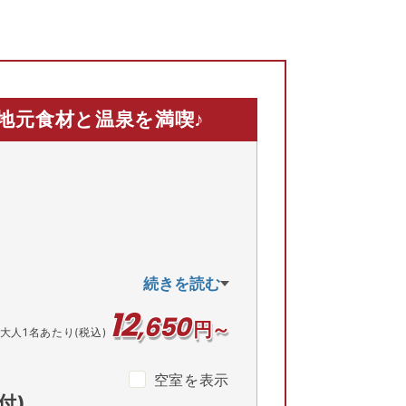
/2(水)
9/3(木)
9/4(金)
9/5(土)
9/6(日)
地元食材と温泉を満喫♪
見る
続きを読む
12
,
650
円～
大人1名あたり(税込)
空室を表示
付)