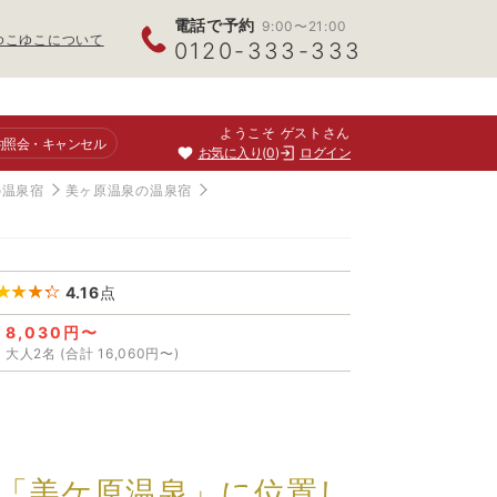
電話で予約
9:00〜21:00
ゆこゆこについて
0120-333-333
ようこそ ゲストさん
約照会
・キャンセル
お気に入り
0
ログイン
の温泉宿
美ヶ原温泉の温泉宿
4.16
点
8,030円〜
大人2名 (合計 16,060円〜)
「美ケ原温泉」に位置し