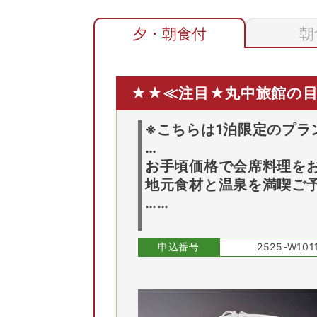
夕・朝食付
朝
8/24(月)
8/25(火)
8/26(水)
8/27(木)
8/28(金)
★★≪注目★丸中旅館の目
和室８畳（トイレ・洗面付）
※こちらは1泊限定のプラ
申込番号
2525-W101
11
…
,
00
2
名
1
室時大人1名あたり(税込)
お手頃価格で会席料理を
地元食材と温泉を満喫ご
……
申込番号
2525-W101