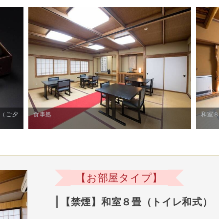
（ご夕
食事処
和室
【お部屋タイプ】
【禁煙】和室８畳（トイレ和式）