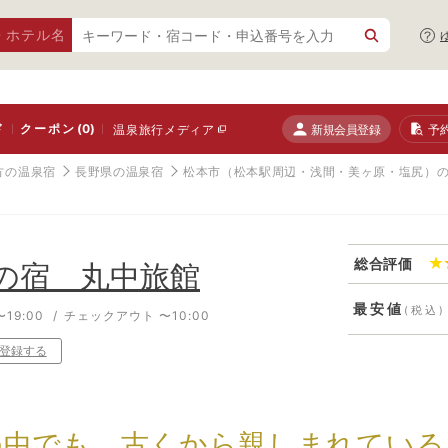
・ホテル名
ド
クーポン
(0)
新規会員登録
予
温泉旅行メディア
方の温泉宿
長野県の温泉宿
松本市（松本駅周辺・浅間・美ヶ原・塩尻）
総合評価
の宿 丸中旅館
最安値
(税込)
19:00
チェックアウト 〜10:00
登録する
の中でも、古くから親しまれている