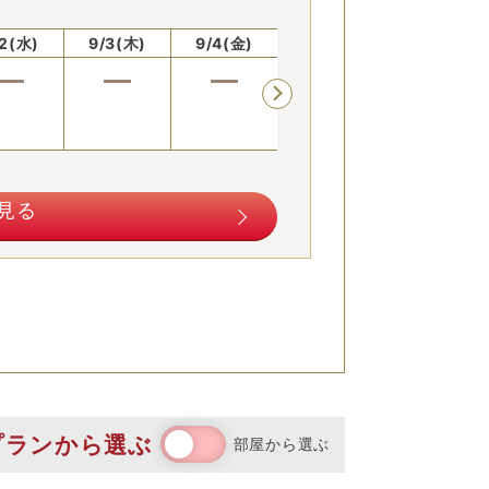
/2(水)
9/3(木)
9/4(金)
9/5(土)
9/6(日)
見る
空室を表示
お部屋の詳細を見る
プランから
選ぶ
部屋から
選ぶ
付）