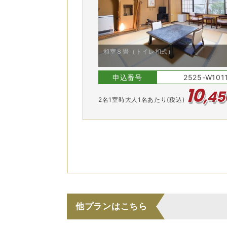
8/24(月)
8/25(火)
8/26(水)
8/27(木)
8/28(金)
和室８畳（トイレ和式）
申込番号
2525-W101
10
,
45
2
名
1
室時大人1名あたり(税込)
和室
他プランはこちら