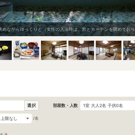
眺めながらゆっくりと（女性の入浴時は、窓とカーテンを閉めてお
選択
部屋数・人数
1室 大人2名 子供0名
/名
す