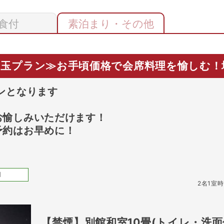
食付
素泊まり・その他
最安値
最安値
8/29(土)
8/30(日)
8/31(月)
9/1(火)
9
残り
1
室
残り
2
室
Previous
玉プラン≫お手頃価格で会席料理を愉しむ！
11,000
円
11,000
円
予約
予約
ンとなります
1
0
円～
プランの詳細を
お愉しみいただけます！
予約はお早めに！
1
2
名
1
室時
【禁煙】別館和室10畳(トイレ・洗面