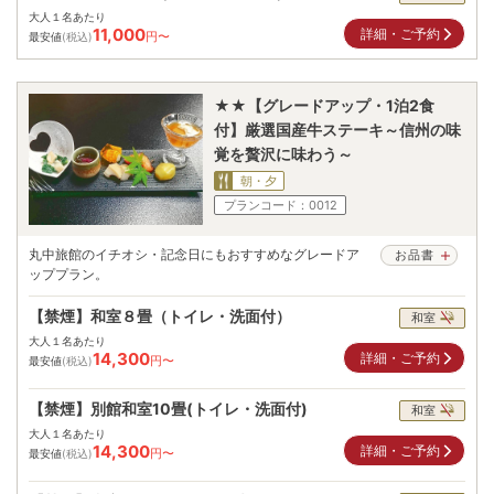
大人１名あたり
11,000
詳細・ご予約
円〜
最安値
(税込)
★★【グレードアップ・1泊2食
付】厳選国産牛ステーキ～信州の味
覚を贅沢に味わう～
朝・夕
プランコード：
0012
丸中旅館のイチオシ・記念日にもおすすめなグレードア
お品書
ッププラン。
【禁煙】和室８畳（トイレ・洗面付）
和室
大人１名あたり
14,300
詳細・ご予約
円〜
最安値
(税込)
【禁煙】別館和室10畳(トイレ・洗面付)
和室
大人１名あたり
14,300
詳細・ご予約
円〜
最安値
(税込)