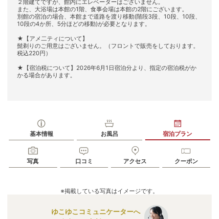
２階建てですが、館内にエレベーターはございません。
また、大浴場は本館の1階、食事会場は本館の2階にございます。
別館の宿泊の場合、本館まで道路を渡り移動(階段3段、10段、10段、
10段の4か所、5分ほどの移動)が必要となります。
★【アメ二ティについて】
髭剃りのご用意はございません。（フロントで販売をしております。
税込220円）
★【宿泊税について】2026年6月1日宿泊分より、指定の宿泊税がか
かる場合があります。
基本情報
お風呂
宿泊プラン
写真
口コミ
アクセス
クーポン
※掲載している写真はイメージです。
ゆこゆこコミュニケーターへ