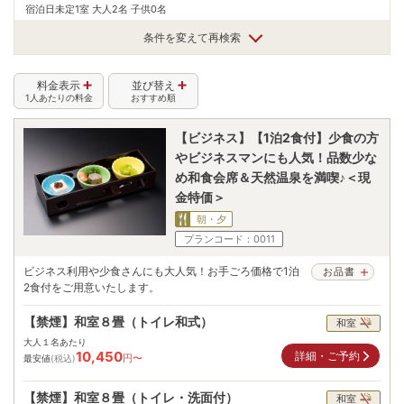
宿泊日未定
1室 大人2名 子供0名
条件を変えて再検索
料金表示
並び替え
1人あたりの料金
おすすめ順
【ビジネス】【1泊2食付】少食の方
やビジネスマンにも人気！品数少な
め和食会席＆天然温泉を満喫♪＜現
金特価＞
朝・夕
プランコード：
0011
ビジネス利用や少食さんにも大人気！お手ごろ価格で1泊
お品書
2食付をご用意いたします。
【禁煙】和室８畳（トイレ和式）
和室
大人１名あたり
10,450
詳細・ご予約
円〜
最安値
(税込)
【禁煙】和室８畳（トイレ・洗面付）
和室