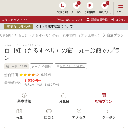
0
0
メ
メニュー
電話予約
クーポン
予約照会
お気に入り
ニ
ュ
ようこそ ゲストさん
ゆこゆこについて
新規会員登録
ログイン
ー
重要なお知らせ
令和8年熊本地震について
を
開
の温泉宿
百日紅（さるすべり）の宿 丸中旅館
（美ヶ原温泉）
宿泊プラン
く
サルスベリノヤドマルナカリョカン
百日紅（さるすべり）の宿 丸中旅館
のプラ
ン
お気に入り登録する
宿コード :
2525
クーポン利用可
4.16
点
総合評価
8,030円〜
最安値
(税込)
大人2名 (合計 16,060円〜)
基本情報
お風呂
宿泊プラン
写真
口コミ
アクセス
クーポン