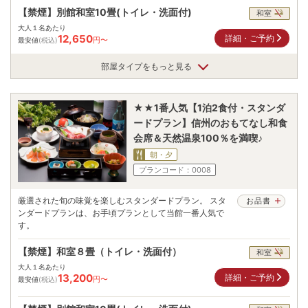
【禁煙】別館和室10畳(トイレ・洗面付)
和室
大人１名あたり
12,650
詳細・ご予約
円〜
最安値
(税込)
部屋タイプをもっと見る
★★1番人気【1泊2食付・スタンダ
ードプラン】信州のおもてなし和食
会席＆天然温泉100％を満喫♪
朝・夕
プランコード：
0008
厳選された旬の味覚を楽しむスタンダードプラン。 スタ
お品書
ンダードプランは、お手頃プランとして当館一番人気で
す。
【禁煙】和室８畳（トイレ・洗面付）
和室
大人１名あたり
13,200
詳細・ご予約
円〜
最安値
(税込)