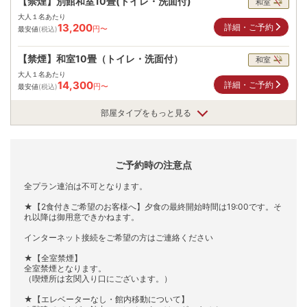
【禁煙】別館和室10畳(トイレ・洗面付)
和室
大人１名あたり
13,200
詳細・ご予約
円〜
最安値
(税込)
【禁煙】和室10畳（トイレ・洗面付）
和室
大人１名あたり
14,300
詳細・ご予約
円〜
最安値
(税込)
部屋タイプをもっと見る
ご予約時の注意点
全プラン連泊は不可となります。
★【2食付きご希望のお客様へ】夕食の最終開始時間は19:00です。そ
れ以降は御用意できかねます。
インターネット接続をご希望の方はご連絡ください
★【全室禁煙】
全室禁煙となります。
（喫煙所は玄関入り口にございます。）
★【エレベーターなし・館内移動について】