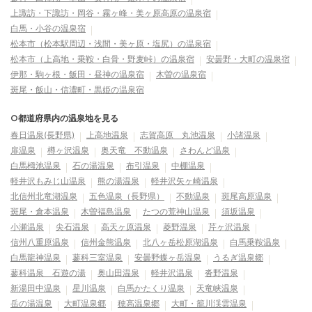
上諏訪・下諏訪・岡谷・霧ヶ峰・美ヶ原高原の温泉宿
白馬・小谷の温泉宿
松本市（松本駅周辺・浅間・美ヶ原・塩尻）の温泉宿
松本市（上高地・乗鞍・白骨・野麦峠）の温泉宿
安曇野・大町の温泉宿
伊那・駒ヶ根・飯田・昼神の温泉宿
木曽の温泉宿
斑尾・飯山・信濃町・黒姫の温泉宿
○都道府県内の温泉地を見る
春日温泉(長野県)
上高地温泉
志賀高原 丸池温泉
小諸温泉
扉温泉
樽ヶ沢温泉
奥天竜 不動温泉
さわんど温泉
白馬栂池温泉
石の湯温泉
布引温泉
中棚温泉
軽井沢もみじ山温泉
熊の湯温泉
軽井沢矢ヶ崎温泉
北信州北竜湖温泉
五色温泉（長野県）
不動温泉
斑尾高原温泉
斑尾・倉本温泉
木曽福島温泉
たつの荒神山温泉
須坂温泉
小瀬温泉
尖石温泉
高天ヶ原温泉
菱野温泉
芹ヶ沢温泉
信州八重原温泉
信州金熊温泉
北八ヶ岳松原湖温泉
白馬乗鞍温泉
白馬龍神温泉
蓼科三室温泉
安曇野蝶ヶ岳温泉
うるぎ温泉郷
蓼科温泉 石遊の湯
奥山田温泉
軽井沢温泉
沓野温泉
新湯田中温泉
星川温泉
白馬かたくり温泉
天竜峡温泉
岳の湯温泉
大町温泉郷
穂高温泉郷
大町・籠川渓雲温泉