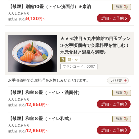
【禁煙】別館10畳（トイレ洗面付）※素泊
和室
大人１名あたり
9,130
詳細・ご予約
円〜
最安値
(税込)
★★≪注目★丸中旅館の目玉プラン
≫お手頃価格で会席料理を愉しむ！
地元食材と温泉を満喫♪
朝・夕
プランコード：
0007
お手頃価格で会席料理をお愉しみいただけます。
お品書
【禁煙】和室８畳（トイレ・洗面付）
和室
大人１名あたり
12,650
詳細・ご予約
円〜
最安値
(税込)
【禁煙】和室８畳（トイレ和式）
和室
大人１名あたり
12,650
詳細・ご予約
円〜
最安値
(税込)