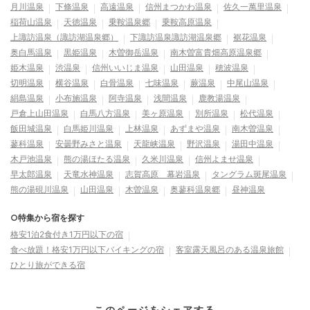
月川温泉
下條温泉
高遠温泉
信州まつかわ温泉
佐久一萬里温泉
稲荷山温泉
天徳温泉
乗鞍温泉郷
乗鞍高原温泉
上諏訪温泉（諏訪湖温泉郷）
下諏訪温泉諏訪湖温泉郷
裾花温泉
奥白馬温泉
黒姫温泉
木曽御岳温泉
南木曽富貴畑高原温泉郷
姫木温泉
渋温泉
信州いいじま温泉
山田温泉
穂波温泉
切明温泉
横谷温泉
白骨温泉
七味温泉
蕨温泉
中尾山温泉
絹島温泉
小布施温泉
阿寺温泉
浅間温泉
鹿教湯温泉
戸倉上山田温泉
白馬八方温泉
美ヶ原温泉
別所温泉
松代温泉
飯田城温泉
白馬姫川温泉
上林温泉
あずまや温泉
南木曽温泉
蓼科温泉
安曇野みさと温泉
天龍峡温泉
野沢温泉
湯田中温泉
木戸池温泉
熊の湯ほたる温泉
久米川温泉
信州よませ温泉
早太郎温泉
天竜水神温泉
志賀高原 幕岩温泉
タングラム斑尾温泉
熊の湯硯川温泉
山田温泉
木曽温泉
奥蓼科温泉郷
昼神温泉
○特集から宿を探す
格安1泊2食付き1万円以下の宿
食べ放題！格安1万円以下バイキングの宿
客室露天風呂のある温泉旅館
ひとり旅ができる宿
このページをシェアする