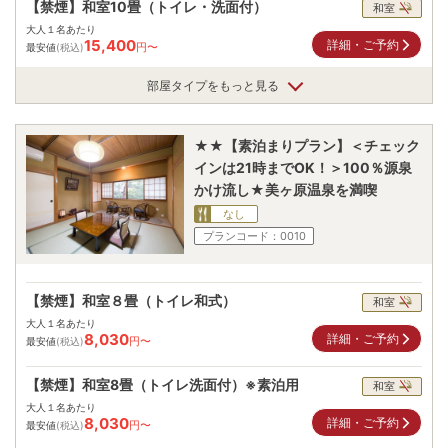
【禁煙】和室10畳（トイレ・洗面付）
和室
大人１名あたり
15,400
詳細・ご予約
円〜
最安値
(税込)
部屋タイプをもっと見る
★★【素泊まりプラン】＜チェック
インは21時までOK！＞100％源泉
かけ流し★美ヶ原温泉を満喫
なし
プランコード：
0010
【禁煙】和室８畳（トイレ和式）
和室
大人１名あたり
8,030
詳細・ご予約
円〜
最安値
(税込)
【禁煙】和室8畳（トイレ洗面付）※素泊用
和室
大人１名あたり
8,030
詳細・ご予約
円〜
最安値
(税込)