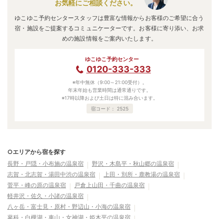
お気軽にご相談ください。
ゆこゆこ予約センタースタッフは豊富な情報からお客様のご希望に合う
宿・施設をご提案するコミュニケーターです。お客様に寄り添い、お求
めの施設情報をご案内いたします。
ゆこゆこ予約センター
0120-333-333
※年中無休（9:00～21:00受付）。
年末年始も営業時間は通常通りです。
※17時以降および土日は特に混み合います。
宿コード：
2525
○エリアから宿を探す
長野・戸隠・小布施の温泉宿
野沢・木島平・秋山郷の温泉宿
志賀・北志賀・湯田中渋の温泉宿
上田・別所・鹿教湯の温泉宿
菅平・峰の原の温泉宿
戸倉上山田・千曲の温泉宿
軽井沢・佐久・小諸の温泉宿
八ヶ岳・富士見・原村・野辺山・小海の温泉宿
蓼科・白樺湖・車山・女神湖・姫木平の温泉宿