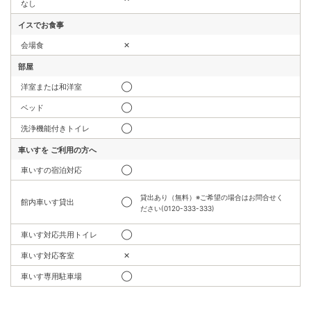
なし
イスでお食事
会場食
✕
部屋
洋室または和洋室
◯
ベッド
◯
洗浄機能付きトイレ
◯
車いすを
ご利用の方へ
車いすの宿泊対応
◯
貸出あり（無料）※ご希望の場合はお問合せく
館内車いす貸出
◯
ださい(0120-333-333)
車いす対応共用トイレ
◯
車いす対応客室
✕
車いす専用駐車場
◯