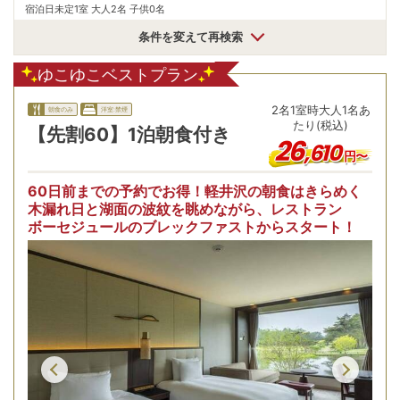
宿泊日未定
1室 大人2名 子供0名
条件を変えて再検索
ゆこゆこベストプラン
2
名
1
室時
大人1名あ
朝食のみ
洋室:禁煙
たり(税込)
【先割60】1泊朝食付き
26
,
610
円〜
60日前までの予約でお得！軽井沢の朝食はきらめく
木漏れ日と湖面の波紋を眺めながら、レストラン
ボーセジュールのブレックファストからスタート！