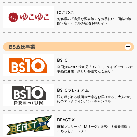
ゆこゆこ
お客様の『良質な温泉旅』をお手伝い。国内の旅
館・宿・ホテルの宿泊予約サイト
BS放送事業
BS10
全国無料のBS放送局『BS10』。クイズにゴルフに
映画に麻雀、楽しい番組てんこ盛り！
BS10プレミアム
語り継がれる映画や音楽をお届けする、大人のた
めのエンタテインメントチャンネル
BEAST X
麻雀プロリーグ「Mリーグ」参戦中！最新情報は
こちらをチェック！