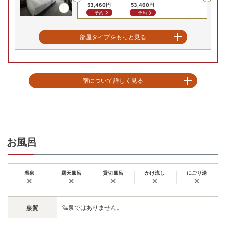
53,460
円
53,460
円
62
予約
予約
エグゼクティブツイン
部屋タイプをもっと見る
8/30(日)
8/31(月)
9/1(火)
9/2(水)
9/3(木)
9
洋室
残り
2
室
残
Previous
宿について詳しく見る
60,720
円
71
予約
プリンスホテルのフラッグシップ「ザ・プリンス 軽井沢」は82年に建築家・
清家清氏の設計によるホテル。「時代を超えて引継がれる優雅さ」がコンセ
プト。全室から望む四季折々の浅間山はまさに絶景。またザ・プリンス 軽井
沢のメインダイニング「ボーセジュール」はパノラマウインドーに軽井沢の
四季がダイナミックに広がる空間。ライブラリーカフェりんどうは軽井沢や
お風呂
開業当時の1980年代をテーマとした書籍や写真集が300冊以上並ぶ。BGNも
懐かしい80年代の曲がかかり、ＣＤリストの中からリクエストも可能。バー
ウインザーはレンガの壁や暖炉というクラシカルな雰囲気。

温泉
露天風呂
貸切風呂
かけ流し
にごり湯
✕
✕
✕
✕
✕
※全客室内Wi-Fi設置有
チェックイン15:00〜19:00
チェックアウト 〜12:00
温泉ではありません。
泉質