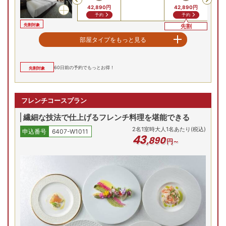
42,890
円
42,890
円
61
予約
予約
先割対象
先割
エグゼクティブツイン
部屋タイプをもっと見る
最安値
最安値
最安値
10/4(日)
10/5(月)
10/6(火)
10/7(水)
10/8(木)
10
洋室
60
日前の予約でもっとお得！
先割対象
残り
7
室
残り
4
室
残り
1
室
Previous
48,720
円
48,720
円
48,720
円
70
予約
予約
予約
フレンチコースプラン
先割対象
先割
先割
繊細な技法で仕上げるフレンチ料理を堪能できる
2
名
1
室時大人1名あたり(税込)
申込番号
6407-W1011
43
,
890
円～