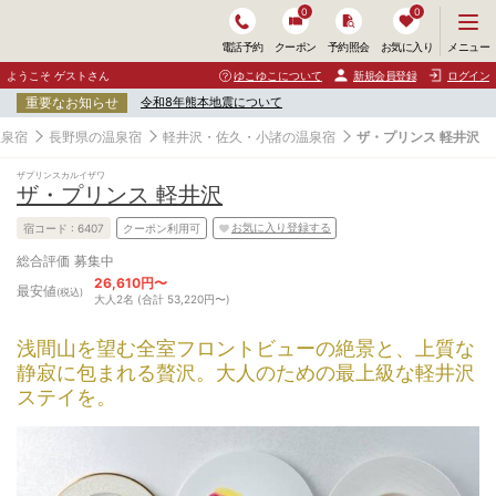
0
0
メ
メニュー
電話予約
クーポン
予約照会
お気に入り
ニ
ュ
ようこそ ゲストさん
ゆこゆこについて
新規会員登録
ログイン
ー
重要なお知らせ
令和8年熊本地震について
を
開
温泉宿
長野県の温泉宿
軽井沢・佐久・小諸の温泉宿
ザ・プリンス 軽井沢
く
ザプリンスカルイザワ
ザ・プリンス 軽井沢
お気に入り登録する
宿コード :
6407
クーポン利用可
募集中
総合評価
26,610円〜
最安値
(税込)
大人2名 (合計 53,220円〜)
浅間山を望む全室フロントビューの絶景と、上質な
静寂に包まれる贅沢。大人のための最上級な軽井沢
ステイを。