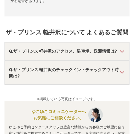
かる場合があります。
ザ・プリンス 軽井沢
について よくあるご質問
Q.ザ・プリンス 軽井沢のアクセス、駐車場、送迎情報は?
A.
車で碓井軽井沢ＩＣより14分。
Q.ザ・プリンス 軽井沢のチェックイン・チェックアウト時
駐車場あり。
間は?
無料送迎あり。
アクセス情報の詳細は
こちら
。
A.
チェックインは
15:00
~
19:00
、チェックアウトは〜
12:00
です。
※掲載している写真はイメージです。
※プランによって異なる場合があります。
ゆこゆこコミュニケーターへ
お気軽にご相談ください。
ゆこゆこ予約センタースタッフは豊富な情報からお客様のご希望に合う
宿・施設をご提案するコミュニケーターです。お客様に寄り添い、お求