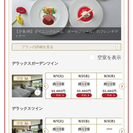
【夕食/例】ダイニングルーム「ボーセジュール」のフレンチデ
ィナー
プランの詳細を見る
空室を表示
デラックスガーデンツイン
8/30(日)
8/31(月)
9/1(火)
9/2(水)
9/3(木)
9
洋室
残り
5
室
残り
2
室
残り
2
室
残
Previous
53,460
円
53,460
円
53,460
円
62
予約
予約
予約
デラックスツイン
8/30(日)
8/31(月)
9/1(火)
9/2(水)
9/3(木)
9
洋室
残り
5
室
残り
2
室
残
Previous