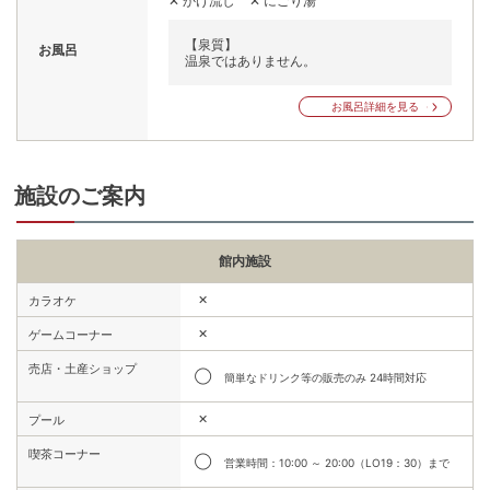
✕ かけ流し
✕ にごり湯
【泉質】
お風呂
温泉ではありません。
お風呂詳細を見る
施設のご案内
館内施設
✕
カラオケ
✕
ゲームコーナー
売店・土産ショップ
◯
簡単なドリンク等の販売のみ 24時間対応
✕
プール
喫茶コーナー
◯
営業時間：10:00 ～ 20:00（LO19：30）まで