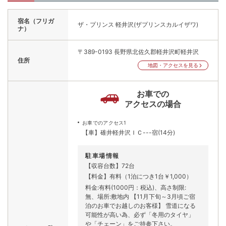
宿名（フリガ
ザ・プリンス 軽井沢(ザプリンスカルイザワ)
ナ）
〒389-0193
長野県北佐久郡軽井沢町軽井沢
住所
地図・アクセスを見る
お車での
アクセスの場合
お車でのアクセス1
【車】碓井軽井沢ＩＣ---宿(14分)
駐車場情報
【収容台数】72台
【料金】有料（1泊につき1台￥1,000）
料金:有料(1000円：税込)、高さ制限:
無、場所:敷地内 【11月下旬～3月頃ご宿
泊のお車でお越しのお客様】 雪道になる
可能性が高い為、必ず「冬用のタイヤ」
や「チェーン」をご持参下さい。