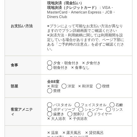
現地決済（現金払い）
現地決済（クレジットカード）
：VISA・
MasterCard・American Express・JCB・
Diners Club
お支払い方法
※プランによって可能なお支払い方法が異なり
ますのでプラン詳細画面でご確認ください
※決済方法・利用銘柄に関しては利用期間を設
定している場合がありますので、ページ下部に
ある「ご予約時の注意点」を必ずご確認くださ
い。
◯ 夕食・朝食付き
✕ 夕食付き
食事
◯ 朝食付き
✕ 食事なし
全88室
部屋
✕ 和室
◯ 洋室
✕ 和洋室
◯ 喫煙
◯ 禁煙
◯ バスタオル
◯ フェイスタオル
◯ 石鹸
客室アメニテ
◯ ボディソープ
◯ シャンプー
◯ リンス
ィ
◯ 歯磨き
◯ 髭剃り
◯ ドライヤー
✕ 大人浴衣
✕ 子供浴衣
✕ 温泉
✕ 露天風呂
✕ 貸切風呂