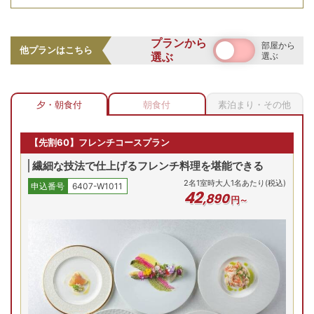
お部屋の詳細を見る
エグゼクティブツイン
お部屋はゆったりとしたツインルーム。窓からはまるで絵画
プランから
部屋から
他プランはこちら
のように美しい軽井沢の自然が鑑賞できます。豊かな自然と
選ぶ
選ぶ
【エグゼクティブツイン/
の調和が感じられるクラシックなお部屋で、大人の休日をお
例】
2
名
1
室時大人1名あたり(税込)
申込番号
6407-W1011
過ごしください
32
,
440
円～
夕・朝食付
朝食付
素泊まり・その他
充実のサービス・サポートで快適な滞在を
最安値
最安値
最安値
5(月)
10/6(火)
10/7(水)
10/8(木)
10/9(金)
10/
【先割60】フレンチコースプラン
残り
7
室
残り
4
室
残り
1
室
Previous
繊細な技法で仕上げるフレンチ料理を堪能できる
32,440
円
32,440
円
32,440
円
53,890
円
87,
2
名
1
室時大人1名あたり(税込)
予約
予約
予約
予約
申込番号
6407-W1011
42
,
890
円～
先割
先割
先割
プランの詳細を見る
館内に大浴場はございませんが、隣接するホテルの温泉施設
を無料でご利用いただけます。その他にもフィットネスルー
ムの利用、ドリンクサービス、スマイルコンシェルジュの手