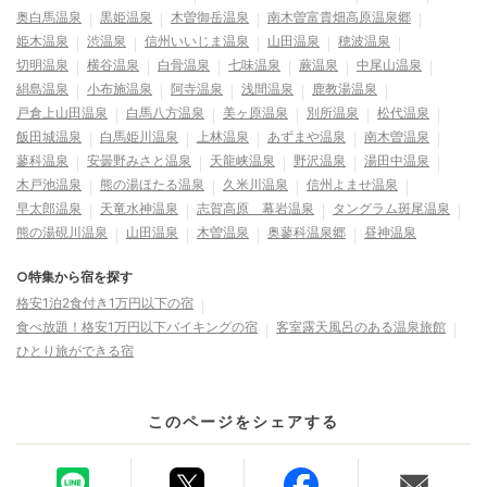
奥白馬温泉
黒姫温泉
木曽御岳温泉
南木曽富貴畑高原温泉郷
姫木温泉
渋温泉
信州いいじま温泉
山田温泉
穂波温泉
切明温泉
横谷温泉
白骨温泉
七味温泉
蕨温泉
中尾山温泉
絹島温泉
小布施温泉
阿寺温泉
浅間温泉
鹿教湯温泉
戸倉上山田温泉
白馬八方温泉
美ヶ原温泉
別所温泉
松代温泉
飯田城温泉
白馬姫川温泉
上林温泉
あずまや温泉
南木曽温泉
蓼科温泉
安曇野みさと温泉
天龍峡温泉
野沢温泉
湯田中温泉
木戸池温泉
熊の湯ほたる温泉
久米川温泉
信州よませ温泉
早太郎温泉
天竜水神温泉
志賀高原 幕岩温泉
タングラム斑尾温泉
熊の湯硯川温泉
山田温泉
木曽温泉
奥蓼科温泉郷
昼神温泉
○特集から宿を探す
格安1泊2食付き1万円以下の宿
食べ放題！格安1万円以下バイキングの宿
客室露天風呂のある温泉旅館
ひとり旅ができる宿
このページをシェアする