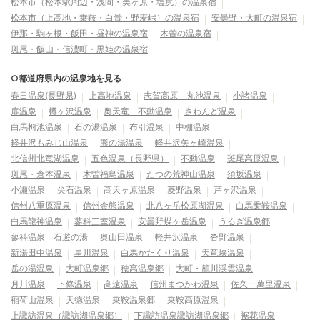
松本市（松本駅周辺・浅間・美ヶ原・塩尻）の温泉宿
松本市（上高地・乗鞍・白骨・野麦峠）の温泉宿
安曇野・大町の温泉宿
伊那・駒ヶ根・飯田・昼神の温泉宿
木曽の温泉宿
斑尾・飯山・信濃町・黒姫の温泉宿
○都道府県内の温泉地を見る
春日温泉(長野県)
上高地温泉
志賀高原 丸池温泉
小諸温泉
扉温泉
樽ヶ沢温泉
奥天竜 不動温泉
さわんど温泉
白馬栂池温泉
石の湯温泉
布引温泉
中棚温泉
軽井沢もみじ山温泉
熊の湯温泉
軽井沢矢ヶ崎温泉
北信州北竜湖温泉
五色温泉（長野県）
不動温泉
斑尾高原温泉
斑尾・倉本温泉
木曽福島温泉
たつの荒神山温泉
須坂温泉
小瀬温泉
尖石温泉
高天ヶ原温泉
菱野温泉
芹ヶ沢温泉
信州八重原温泉
信州金熊温泉
北八ヶ岳松原湖温泉
白馬乗鞍温泉
白馬龍神温泉
蓼科三室温泉
安曇野蝶ヶ岳温泉
うるぎ温泉郷
蓼科温泉 石遊の湯
奥山田温泉
軽井沢温泉
沓野温泉
新湯田中温泉
星川温泉
白馬かたくり温泉
天竜峡温泉
岳の湯温泉
大町温泉郷
穂高温泉郷
大町・籠川渓雲温泉
月川温泉
下條温泉
高遠温泉
信州まつかわ温泉
佐久一萬里温泉
稲荷山温泉
天徳温泉
乗鞍温泉郷
乗鞍高原温泉
上諏訪温泉（諏訪湖温泉郷）
下諏訪温泉諏訪湖温泉郷
裾花温泉