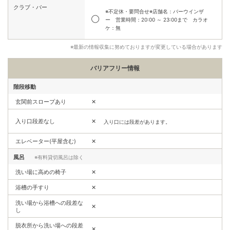
クラブ・バー
※不定休・要問合せ※店舗名：バーウインザ
◯
ー 営業時間：20:00 ～ 23:00まで カラオ
ケ：無
※最新の情報収集に努めておりますが変更している場合があります
バリアフリー情報
階段移動
玄関前スロープあり
✕
入り口段差なし
✕
入り口には段差があります。
エレベーター(平屋含む)
✕
風呂
※有料貸切風呂は除く
洗い場に高めの椅子
✕
浴槽の手すり
✕
洗い場から浴槽への段差な
✕
し
脱衣所から洗い場への段差
✕