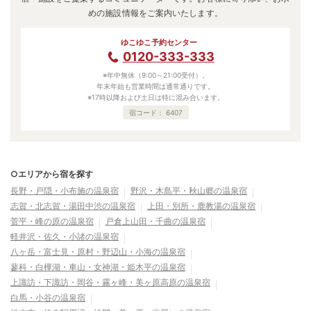
めの施設情報をご案内いたします。
ゆこゆこ予約センター
0120-333-333
※年中無休（9:00～21:00受付）。
年末年始も営業時間は通常通りです。
※17時以降および土日は特に混み合います。
宿コード：
6407
○エリアから宿を探す
長野・戸隠・小布施の温泉宿
野沢・木島平・秋山郷の温泉宿
志賀・北志賀・湯田中渋の温泉宿
上田・別所・鹿教湯の温泉宿
菅平・峰の原の温泉宿
戸倉上山田・千曲の温泉宿
軽井沢・佐久・小諸の温泉宿
八ヶ岳・富士見・原村・野辺山・小海の温泉宿
蓼科・白樺湖・車山・女神湖・姫木平の温泉宿
上諏訪・下諏訪・岡谷・霧ヶ峰・美ヶ原高原の温泉宿
白馬・小谷の温泉宿