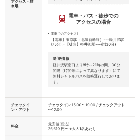
アクセス・駐
車場
電車・バス・徒歩での
アクセスの場合
電車でのアクセス1
【電車】東京駅（北陸新幹線）---軽井沢駅
(75分)＞【徒歩】軽井沢駅---宿(30分)
送迎情報
軽井沢駅南口より8時～21時の間、30分
間隔（時間帯によって異なります）にて
無料シャトルバスを随時運行しておりま
す。
チェックイ
チェックイン
15:00〜19:00
/
チェックアウト
ン・アウト
〜12:00
最安値
(税込)
料金
26,610 円〜 ※大人1名あたり