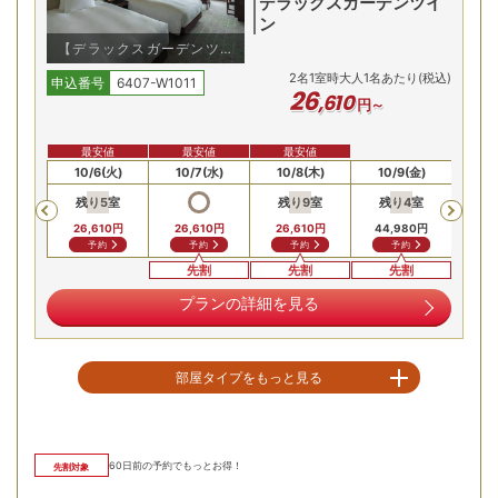
デラックスガーデンツイ
ン
【デラックスガーデンツイ
ン/例】
2
名
1
室時大人1名あたり(税込)
申込番号
6407-W1011
26
,
610
円～
最安値
最安値
最安値
ダイニングルーム「ボーセジュール」で、軽井沢の森に包ま
5(月)
10/6(火)
10/7(水)
10/8(木)
10/9(金)
10/
れながら味わうブレックファースト。きらめく木漏れ日と湖
残り
5
室
残り
9
室
残り
4
室
残
Previous
面の波紋を眺めながら、優雅な朝のひとときをお過ごしいた
26,610
円
26,610
円
26,610
円
44,980
円
71,
だけます
予約
予約
予約
予約
先割
先割
先割
軽井沢の美しい景色に包まれた上質な空間
プランの詳細を見る
部屋タイプをもっと見る
空室を表示
60
日前の予約でもっとお得！
先割対象
【お部屋タイプ】
洋室