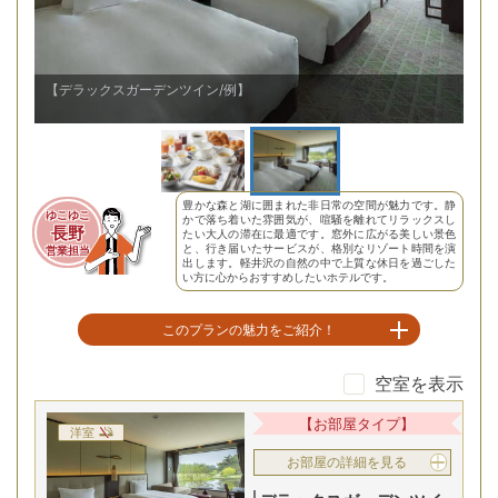
【朝食/例】ボーセジュールのブレックファスト
【
豊かな森と湖に囲まれた非日常の空間が魅力です。静
ゆこゆこ
かで落ち着いた雰囲気が、喧騒を離れてリラックスし
長野
たい大人の滞在に最適です。窓外に広がる美しい景色
と、行き届いたサービスが、格別なリゾート時間を演
営業担当
出します。軽井沢の自然の中で上質な休日を過ごした
い方に心からおすすめしたいホテルです。
このプランの魅力をご紹介！
空室を表示
静寂の森に包まれて優雅に味わう朝食
【お部屋タイプ】
洋室
お部屋の詳細を見る