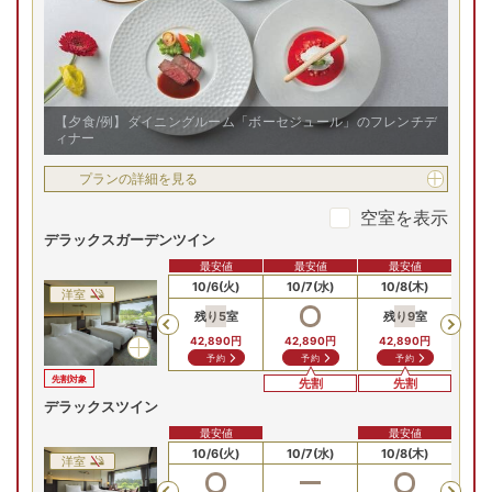
厚いサポートなどで快適な滞在を。
【夕食/例】ダイニングルーム「ボーセジュール」のフレンチデ
ィナー
プランの詳細を見る
空室を表示
デラックスガーデンツイン
最安値
最安値
最安値
10/4(日)
10/5(月)
10/6(火)
10/7(水)
10/8(木)
10
洋室
残り
5
室
残り
9
室
残
Previous
42,890
円
42,890
円
42,890
円
61
予約
予約
予約
先割対象
先割
先割
デラックスツイン
最安値
最安値
10/4(日)
10/5(月)
10/6(火)
10/7(水)
10/8(木)
10
洋室
残
Previous