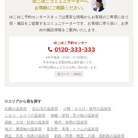
ゆこゆこコミュニケーターへ
お気軽にご相談ください。
ゆこゆこ予約センタースタッフは豊富な情報からお客様のご希望に合う
宿・施設をご提案するコミュニケーターです。お客様に寄り添い、お求
めの施設情報をご案内いたします。
ゆこゆこ予約センター
0120-333-333
※年中無休（9:00～21:00受付）。
年末年始も営業時間は通常通りです。
※17時以降および土日は特に混み合います。
宿コード：
6945
○エリアから宿を探す
札幌の温泉宿
定山渓の温泉宿
小樽・キロロ・積丹の温泉宿
ニセコ・ルスツの温泉宿
洞爺・登別・苫小牧の温泉宿
函館・大沼・松前の温泉宿
稚内・留萌の温泉宿
旭川・層雲峡の温泉宿
富良野・美瑛・トマムの温泉宿
網走・北見・知床の温泉宿
釧路・阿寒・根室・川湯・屈斜路の温泉宿