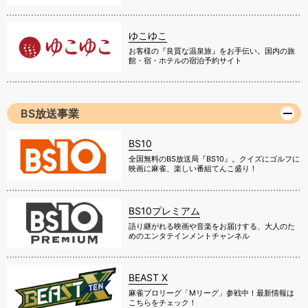
ゆこゆこ
お客様の『良質な温泉旅』をお手伝い。国内の旅
館・宿・ホテルの宿泊予約サイト
BS放送事業
BS10
全国無料のBS放送局『BS10』。クイズにゴルフに
映画に麻雀、楽しい番組てんこ盛り！
BS10プレミアム
語り継がれる映画や音楽をお届けする、大人のた
めのエンタテインメントチャンネル
BEAST X
麻雀プロリーグ「Mリーグ」参戦中！最新情報は
こちらをチェック！