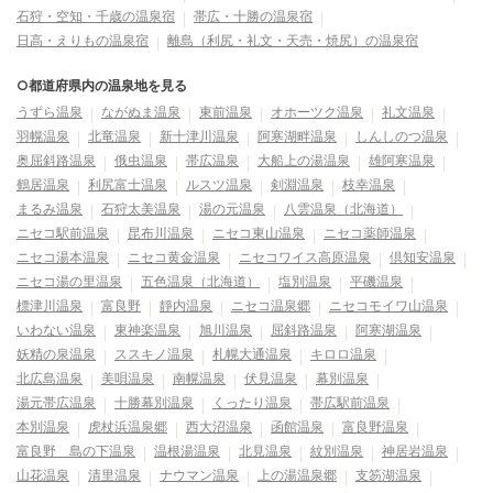
石狩・空知・千歳の温泉宿
帯広・十勝の温泉宿
日高・えりもの温泉宿
離島（利尻・礼文・天売・焼尻）の温泉宿
○都道府県内の温泉地を見る
うずら温泉
ながぬま温泉
東前温泉
オホーツク温泉
礼文温泉
羽幌温泉
北竜温泉
新十津川温泉
阿寒湖畔温泉
しんしのつ温泉
奥屈斜路温泉
俄虫温泉
帯広温泉
大船上の湯温泉
雄阿寒温泉
鶴居温泉
利尻富士温泉
ルスツ温泉
剣淵温泉
枝幸温泉
まるみ温泉
石狩太美温泉
湯の元温泉
八雲温泉（北海道）
ニセコ駅前温泉
昆布川温泉
ニセコ東山温泉
ニセコ薬師温泉
ニセコ湯本温泉
ニセコ黄金温泉
ニセコワイス高原温泉
倶知安温泉
ニセコ湯の里温泉
五色温泉（北海道）
塩別温泉
平磯温泉
標津川温泉
富良野
靜内温泉
ニセコ温泉郷
ニセコモイワ山温泉
いわない温泉
東神楽温泉
旭川温泉
屈斜路温泉
阿寒湖温泉
妖精の泉温泉
ススキノ温泉
札幌大通温泉
キロロ温泉
北広島温泉
美唄温泉
南幌温泉
伏見温泉
幕別温泉
湯元帯広温泉
十勝幕別温泉
くったり温泉
帯広駅前温泉
本別温泉
虎杖浜温泉郷
西大沼温泉
函館温泉
富良野温泉
富良野 島の下温泉
温根湯温泉
北見温泉
紋別温泉
神居岩温泉
山花温泉
清里温泉
ナウマン温泉
上の湯温泉郷
支笏湖温泉