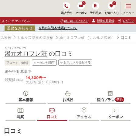
0
0
メ
メニュー
電話予約
クーポン
予約照会
お気に入り
ニ
ュ
ようこそ ゲストさん
ゆこゆこについて
新規会員登録
ログイン
ー
重要なお知らせ
令和8年熊本地震について
を
開
の温泉宿
カルルス温泉の温泉宿
湯元オロフレ荘
（カルルス温泉）
口コミ
く
ユモトオロフレソウ
湯元オロフレ荘
の口コミ
お気に入り登録する
宿コード :
6945
クーポン利用可
募集中
総合評価
14,300円〜
最安値
(税込)
大人2名 (合計 28,600円〜)
基本情報
お風呂
宿泊プラン
予約
写真
口コミ
アクセス
クーポン
口コミ