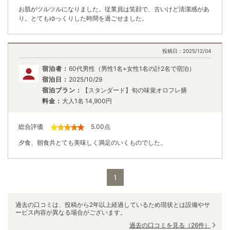
お肌がツルツルになりました。従業員は笑顔で、古いけど清潔感があ
り。とてもゆっくりした時間を過ごせました。
投稿日：
2025/12/04
宿泊者：
60代男性（男性1名+女性1名の計2名で宿泊）
宿泊日：
2025/10/29
宿泊プラン：
【スタンダード】旬の味覚オロフレ膳
料金：
大人1名
14,900
円
総合評価
5.00
点
夕食、朝食共とても美味しく満足のいくものでした。
1
過去の口コミは、投稿から2年以上経過しているため現状とは設備やサ
ービス内容が異なる場合がございます。
過去の口コミを見る
（26件）