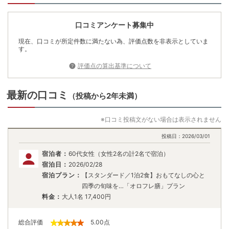
口コミアンケート募集中
現在、口コミが所定件数に満たない為、評価点数を非表示としていま
す。
評価点の算出基準について
最新の口コミ
（投稿から2年未満）
※口コミ投稿文がない場合は表示されません
投稿日：
2026/03/01
宿泊者：
60代女性（女性2名の計2名で宿泊）
宿泊日：
2026/02/28
宿泊プラン：
【スタンダード／1泊2食】おもてなしの心と
四季の旬味を…「オロフレ膳」プラン
料金：
大人1名
17,400
円
総合評価
5.00
点