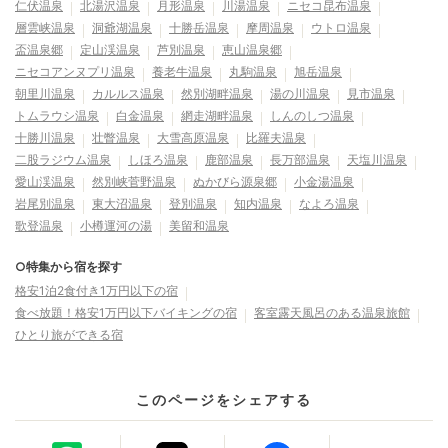
仁伏温泉
北湯沢温泉
月形温泉
川湯温泉
ニセコ昆布温泉
層雲峡温泉
洞爺湖温泉
十勝岳温泉
摩周温泉
ウトロ温泉
盃温泉郷
定山渓温泉
芦別温泉
恵山温泉郷
ニセコアンヌプリ温泉
養老牛温泉
丸駒温泉
旭岳温泉
朝里川温泉
カルルス温泉
然別湖畔温泉
湯の川温泉
見市温泉
トムラウシ温泉
白金温泉
網走湖畔温泉
しんのしつ温泉
十勝川温泉
壮瞥温泉
大雪高原温泉
比羅夫温泉
二股ラジウム温泉
しほろ温泉
鹿部温泉
長万部温泉
天塩川温泉
愛山渓温泉
然別峡菅野温泉
ぬかびら源泉郷
小金湯温泉
岩尾別温泉
東大沼温泉
登別温泉
知内温泉
なよろ温泉
歌登温泉
小樽運河の湯
美留和温泉
○特集から宿を探す
格安1泊2食付き1万円以下の宿
食べ放題！格安1万円以下バイキングの宿
客室露天風呂のある温泉旅館
ひとり旅ができる宿
このページをシェアする