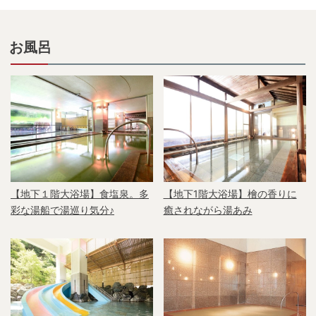
お風呂
【地下１階大浴場】食塩泉。多
【地下1階大浴場】檜の香りに
彩な湯船で湯巡り気分♪
癒されながら湯あみ