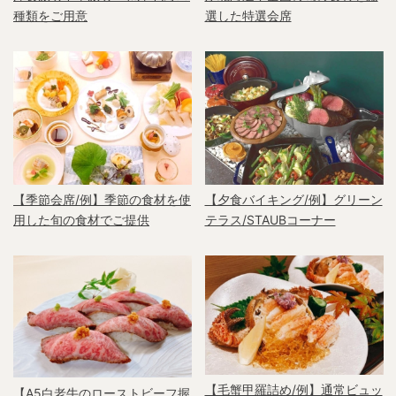
種類をご用意
選した特選会席
【季節会席/例】季節の食材を使
【夕食バイキング/例】グリーン
用した旬の食材でご提供
テラス/STAUBコーナー
【毛蟹甲羅詰め/例】通常ビュッ
【A5白老牛のローストビーフ握