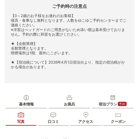
ご予約時の注意点
【0～2歳のお子様をお連れのお客様】
寝具・食事なし無料となります。人数をゆこゆこ予約センターまでご
連絡ください。
※洋室はべッドガードのご用意がないため添い寝は基本受けておりま
せん。予約の際に和室をお選びください。
★【全館禁煙】
全館禁煙となります。
喫煙場所は1階、屋外にございます。
★【宿泊税について】2026年4月1日宿泊分より、指定の宿泊税がか
かる場合があります。
基本情報
お風呂
宿泊プラン
予約
写真
口コミ
アクセス
クーポン