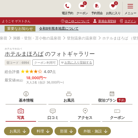
0
0
メ
メニュー
電話予約
クーポン
予約照会
お気に入り
ニ
ュ
ようこそ ゲストさん
ゆこゆこについて
新規会員登録
ログイン
ー
重要なお知らせ
令和8年熊本地震について
を
開
泉宿
洞爺・登別・苫小牧の温泉宿
登別温泉の温泉宿
ホテルまほろば
（登
く
ホテルマホロバ
ホテルまほろば
のフォトギャラリー
お気に入り登録する
宿コード :
6994
クーポン利用可
4.07
点
総合評価
18,000円〜
最安値
(税込)
大人2名 (合計 36,000円〜)
基本情報
お風呂
宿泊プラン
予約
写真
口コミ
アクセス
クーポン
お風呂
料理
部屋
外観・施設