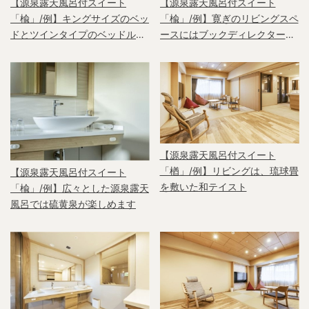
【源泉露天風呂付スイート
【源泉露天風呂付スイート
「楡」/例】キングサイズのベッ
「楡」/例】寛ぎのリビングスペ
ドとツインタイプのベッドルー
ースにはブックディレクター幅
ムをご用意
允孝氏セレクトの書籍をディス
プレイ
【源泉露天風呂付スイート
「楢」/例】リビングは、琉球畳
【源泉露天風呂付スイート
を敷いた和テイスト
「楡」/例】広々とした源泉露天
風呂では硫黄泉が楽しめます