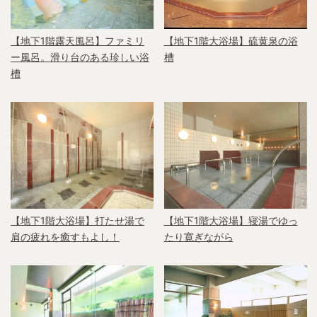
【地下1階露天風呂】ファミリ
【地下1階大浴場】硫黄泉の浴
ー風呂。滑り台のある珍しい浴
槽
槽
【地下1階大浴場】打たせ湯で
【地下1階大浴場】寝湯でゆっ
肩の疲れを癒すもよし！
たり寛ぎながら