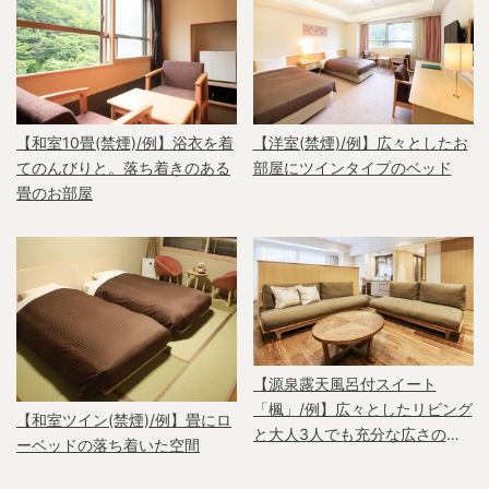
【和室10畳(禁煙)/例】浴衣を着
【洋室(禁煙)/例】広々としたお
てのんびりと。落ち着きのある
部屋にツインタイプのベッド
畳のお部屋
【源泉露天風呂付スイート
「楓」/例】広々としたリビング
【和室ツイン(禁煙)/例】畳にロ
と大人3人でも充分な広さの源
ーベッドの落ち着いた空間
泉露天風呂