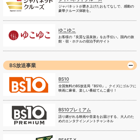
ジャパネットが磨き上げたおもてなしで、感動の
豪華クルーズ体験を。
ゆこゆこ
お客様の『良質な温泉旅』をお手伝い。国内の旅
館・宿・ホテルの宿泊予約サイト
BS放送事業
BS10
全国無料のBS放送局『BS10』。クイズにゴルフに
映画に麻雀、楽しい番組てんこ盛り！
BS10プレミアム
語り継がれる映画や音楽をお届けする、大人のた
めのエンタテインメントチャンネル
BEAST X