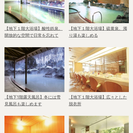
【地下１階大浴場】酸性鉄泉。
【地下１階大浴場】硫黄泉。濁
開放的な空間で日常を忘れて
り湯も楽しめる
【地下1階露天風呂】冬には雪
【地下１階大浴場】広々とした
見風呂も楽しめます
脱衣所