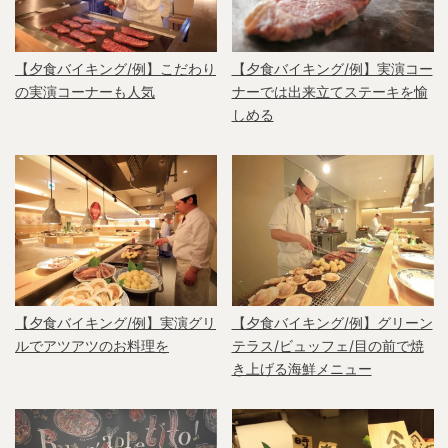
【夕食バイキング/例】こだわり
【夕食バイキング/例】実演コー
の実演コーナーも人気
ナーでは出来立てステーキを愉
しめる
【夕食バイキング/例】実演グリ
【夕食バイキング/例】グリーン
ルでアツアツのお料理を
テラス/ビュッフェ/目の前で焼
き上げる海鮮メニュー