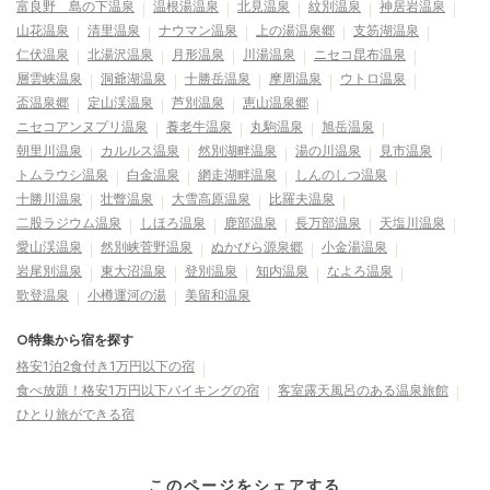
富良野 島の下温泉
温根湯温泉
北見温泉
紋別温泉
神居岩温泉
山花温泉
清里温泉
ナウマン温泉
上の湯温泉郷
支笏湖温泉
仁伏温泉
北湯沢温泉
月形温泉
川湯温泉
ニセコ昆布温泉
層雲峡温泉
洞爺湖温泉
十勝岳温泉
摩周温泉
ウトロ温泉
盃温泉郷
定山渓温泉
芦別温泉
恵山温泉郷
ニセコアンヌプリ温泉
養老牛温泉
丸駒温泉
旭岳温泉
朝里川温泉
カルルス温泉
然別湖畔温泉
湯の川温泉
見市温泉
トムラウシ温泉
白金温泉
網走湖畔温泉
しんのしつ温泉
十勝川温泉
壮瞥温泉
大雪高原温泉
比羅夫温泉
二股ラジウム温泉
しほろ温泉
鹿部温泉
長万部温泉
天塩川温泉
愛山渓温泉
然別峡菅野温泉
ぬかびら源泉郷
小金湯温泉
岩尾別温泉
東大沼温泉
登別温泉
知内温泉
なよろ温泉
歌登温泉
小樽運河の湯
美留和温泉
○特集から宿を探す
格安1泊2食付き1万円以下の宿
食べ放題！格安1万円以下バイキングの宿
客室露天風呂のある温泉旅館
ひとり旅ができる宿
このページをシェアする