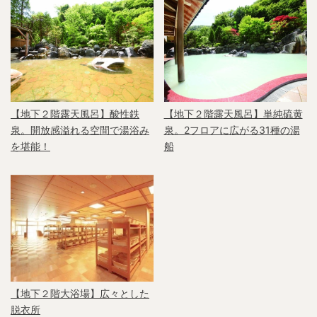
【地下２階露天風呂】酸性鉄
【地下２階露天風呂】単純硫黄
泉。開放感溢れる空間で湯浴み
泉。2フロアに広がる31種の湯
を堪能！
船
【地下２階大浴場】広々とした
脱衣所