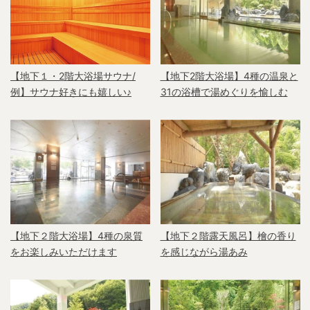
【地下１・2階大浴場サウナ/
【地下2階大浴場】4種の温泉と
例】サウナ好きにも嬉しい♪
31の浴槽で湯めぐりを愉しむ
【地下２階大浴場】4種の泉質
【地下２階露天風呂】檜の香り
をお楽しみいただけます
を感じながら湯あみ