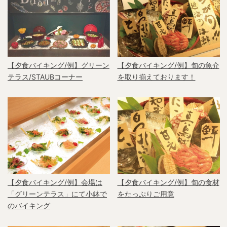
【夕食バイキング/例】グリーン
【夕食バイキング/例】旬の魚介
テラス/STAUBコーナー
を取り揃えております！
【夕食バイキング/例】会場は
【夕食バイキング/例】旬の食材
「グリーンテラス」にて小鉢で
をたっぷりご用意
のバイキング