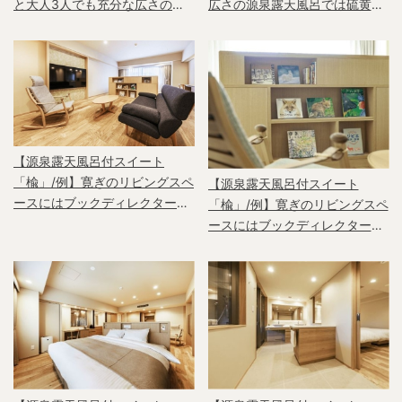
と大人3人でも充分な広さの源
広さの源泉露天風呂では硫黄泉
泉露天風呂
が楽しめます
【源泉露天風呂付スイート
「楡」/例】寛ぎのリビングスペ
【源泉露天風呂付スイート
ースにはブックディレクター幅
「楡」/例】寛ぎのリビングスペ
允孝氏セレクトの書籍をディス
ースにはブックディレクター幅
プレイ
允孝氏セレクトの書籍をディス
プレイ