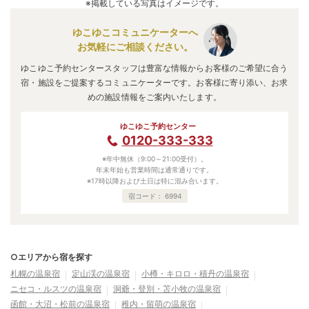
※掲載している写真はイメージです。
ゆこゆこコミュニケーターへ
お気軽にご相談ください。
ゆこゆこ予約センタースタッフは豊富な情報からお客様のご希望に合う
宿・施設をご提案するコミュニケーターです。お客様に寄り添い、お求
めの施設情報をご案内いたします。
ゆこゆこ予約センター
0120-333-333
※年中無休（9:00～21:00受付）。
年末年始も営業時間は通常通りです。
※17時以降および土日は特に混み合います。
宿コード：
6994
○エリアから宿を探す
札幌の温泉宿
定山渓の温泉宿
小樽・キロロ・積丹の温泉宿
ニセコ・ルスツの温泉宿
洞爺・登別・苫小牧の温泉宿
函館・大沼・松前の温泉宿
稚内・留萌の温泉宿