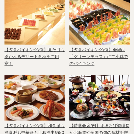
【夕食バイキング/例】見た目も
【夕食バイキング/例】会場は
惹かれるデザート各種をご用
「グリーンテラス」にて小鉢で
意！
のバイキング
【夕食バイキング/例】和食派も
【特選会席/例】まほろば調理長
洋食派も中華派も！和洋中約50
が北海道や全国の旬の食材を厳