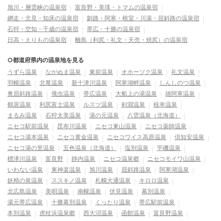
旭川・層雲峡の温泉宿
富良野・美瑛・トマムの温泉宿
網走・北見・知床の温泉宿
釧路・阿寒・根室・川湯・屈斜路の温泉宿
石狩・空知・千歳の温泉宿
帯広・十勝の温泉宿
日高・えりもの温泉宿
離島（利尻・礼文・天売・焼尻）の温泉宿
○都道府県内の温泉地を見る
うずら温泉
ながぬま温泉
東前温泉
オホーツク温泉
礼文温泉
羽幌温泉
北竜温泉
新十津川温泉
阿寒湖畔温泉
しんしのつ温泉
奥屈斜路温泉
俄虫温泉
帯広温泉
大船上の湯温泉
雄阿寒温泉
鶴居温泉
利尻富士温泉
ルスツ温泉
剣淵温泉
枝幸温泉
まるみ温泉
石狩太美温泉
湯の元温泉
八雲温泉（北海道）
ニセコ駅前温泉
昆布川温泉
ニセコ東山温泉
ニセコ薬師温泉
ニセコ湯本温泉
ニセコ黄金温泉
ニセコワイス高原温泉
倶知安温泉
ニセコ湯の里温泉
五色温泉（北海道）
塩別温泉
平磯温泉
標津川温泉
富良野
靜内温泉
ニセコ温泉郷
ニセコモイワ山温泉
いわない温泉
東神楽温泉
旭川温泉
屈斜路温泉
阿寒湖温泉
妖精の泉温泉
ススキノ温泉
札幌大通温泉
キロロ温泉
北広島温泉
美唄温泉
南幌温泉
伏見温泉
幕別温泉
湯元帯広温泉
十勝幕別温泉
くったり温泉
帯広駅前温泉
本別温泉
虎杖浜温泉郷
西大沼温泉
函館温泉
富良野温泉