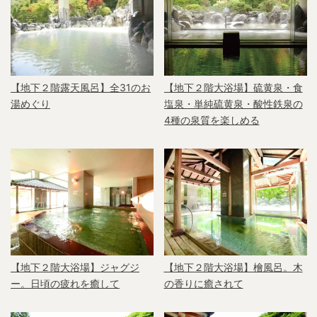
【地下２階露天風呂】全31のお
【地下２階大浴場】硫黄泉・食
湯めぐり
塩泉・単純硫黄泉・酸性鉄泉の
4種の泉質を楽しめる
【地下２階大浴場】ジャグジ
【地下２階大浴場】檜風呂。木
ー。日頃の疲れを癒して
の香りに癒されて