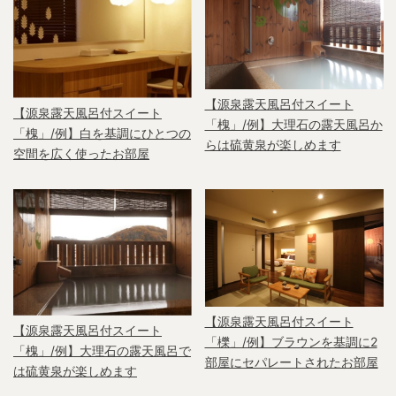
【源泉露天風呂付スイート
【源泉露天風呂付スイート
「槐」/例】大理石の露天風呂か
「槐」/例】白を基調にひとつの
らは硫黄泉が楽しめます
空間を広く使ったお部屋
【源泉露天風呂付スイート
【源泉露天風呂付スイート
「櫟」/例】ブラウンを基調に2
「槐」/例】大理石の露天風呂で
部屋にセパレートされたお部屋
は硫黄泉が楽しめます