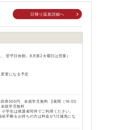
ス鹿教湯温泉行き(平日)、信州観光バス(土日
日帰り温泉詳細へ
身でお問合せください。
業し、翌平日休館。8月第2火曜日は営業）
前にご自身でお問合せください。
降に変更になる予定
回券500円、未就学児無料 【夜間（16:00
円、未就学児無料
・小学生は保護者同伴でご利用ください。
祉手帳をお持ちの方は料金が1/2減免にな
。