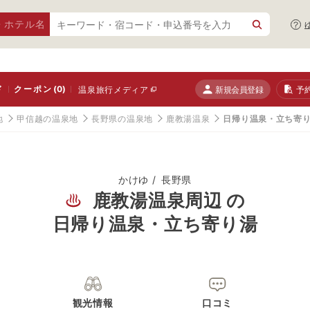
・ホテル名
ド
クーポン
(0)
新規会員登録
予
温泉旅行メディア
地
甲信越の温泉地
長野県の温泉地
鹿教湯温泉
日帰り温泉・立ち寄
かけゆ
長野県
鹿教湯温泉周辺 の
日帰り温泉・立ち寄り湯
観光情報
口コミ