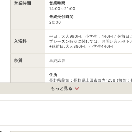
営業時間
営業時間
14:00～21:00
最終受付時間
20:00
平日：大人990円、小学生：440円 / 休前日
入浴料
プシーズン時期に関しては、お問い合わせ下
※休前日:大人880円、小学生440円
泉質
単純温泉
住所
長野県藤館：長野県上田市西内1258 (桜館：
もっと見る
車
アクセス
東部湯の丸ICから車で約40分
公共交通機関
上田駅からバスで約70分。「鹿教湯橋下」下
無料（90台）
駐車場
※屋外のみ（藤館30台、桜館60台）