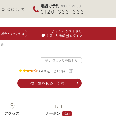
電話で予約
9:00〜21:00
ゆこゆこについて
0120-333-333
ようこそ ゲストさん
約照会
・キャンセル
お気に入り
0
ログイン
り湯
お気に入り登録する
3.40
点
(全
16
件)
宿一覧
を見る
（予約）
アクセス
クーポン
宿泊