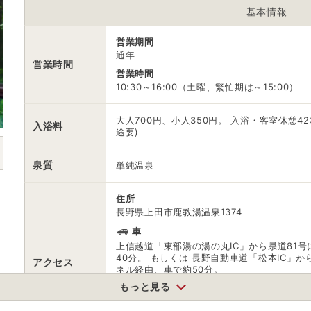
基本情報
0570011262
電話番号
※受付時間 9:00～19:00（カーナビ検索 藤館：
営業期間
2101）
通年
営業時間
営業時間
※ 掲載情報は変更になる場合があります。最新の内容はご利用前にご自
10:30～16:00（土曜、繁忙期は～15:00）
※ 料金情報は税込・税抜表記が混ざっております。正しい金額はご利用
大人700円、小人350円。 入浴・客室休憩4
入浴料
途要)
泉質
単純温泉
住所
長野県上田市鹿教湯温泉1374
車
上信越道「東部湯の湯の丸IC」から県道81号
40分。 もしくは 長野自動車道「松本IC」か
アクセス
ネル経由、車で約50分。
もっと見る
公共交通機関
JR北陸新幹線 上田駅 千曲バス鹿教湯温泉行