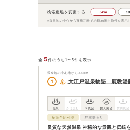
検索距離を変更する
5km
1
※温泉地の中心から直線距離で約
5km
圏内物件を表示
5
全
件のうち1〜5件を表示
温泉地の中心地から
0.9
km
大江戸温泉物語 鹿教湯
1
宿泊予約可能
駐車場あり
良質な天然温泉 神秘的な景観と伝統