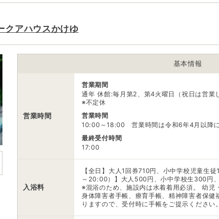
ぐ。 もしくは JR中央線 松本駅 アルピコバ
祝日予約制)。
ークアハウスかけゆ
無料（50台）
駐車場
※正面玄関側と駐車場側玄関の2か所有り
基本情報
電話番号
0268442121
営業期間
※ 掲載情報は変更になる場合があります。最新の内容はご利用前にご自
通年 休館:毎月第2、第4火曜日（祝日は営
※ 料金情報は税込・税抜表記が混ざっております。正しい金額はご利用
※不定休
営業時間
営業時間
10:00～18:00 営業時間は令和6年4月以
最終受付時間
17:00
【全日】大人1回券710円、小中学校児童生徒1
～20:00）】大人500円、小中学校生300
入浴料
※混浴のため、施設内は水着着用必須。 幼児
身体障害者手帳、療育手帳、精神障害者保健福
りますので、受付時に手帳をご提示ください