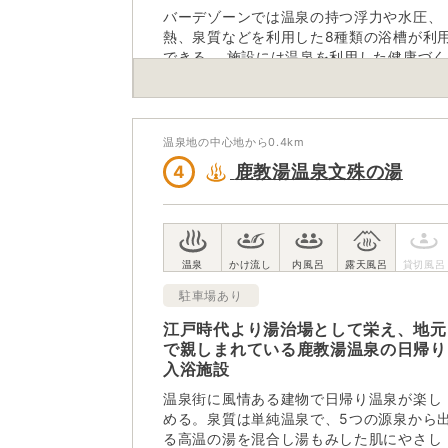
バーデゾーンでは温泉の持つ浮力や水圧、
熱、泉質などを利用した8種類の浴槽が利
できる。 施設には温泉を利用した健康づく
りの専門スタッフが常駐しているため、個
人の体力や運動能力、健康状態に適した運
動プログラムに参加できる。
温泉地の中心地から
0.4
km
鹿教湯温泉文殊の湯
4
駐車場あり
江戸時代より湯治場として栄え、地元
で親しまれている鹿教湯温泉の日帰り
入浴施設
温泉街に風情ある建物で日帰り温泉が楽し
める。泉質は単純温泉で、5つの源泉から
る高温の湯を混合し湯もみした肌にやさし