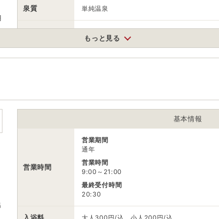
泉質
単純温泉
用
住所
もっと見る
長野県上田市鹿教湯温泉1293
車
アクセス
東部湯の丸ICから約40分、松本ICから約50分
公共交通機関
長野新幹線上田駅からタクシー約40分 → バス
シー約40分 → バス約50分
基本情報
駐車場
無料（20台）
営業期間
電話番号
0268442131
通年
営業時間
※ 掲載情報は変更になる場合があります。最新の内容はご利用前にご自
営業時間
9:00～21:00
※ 料金情報は税込・税抜表記が混ざっております。正しい金額はご利用
最終受付時間
20:30
出
入浴料
大人300円/込、小人200円/込