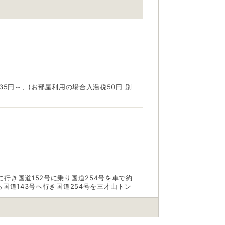
0268-44-2109 桜館：0268-44-
身でお問合せください。
前にご自身でお問合せください。
235円～、(お部屋利用の場合入湯税50円 別
に行き国道152号に乗り国道254号を車で約
ら国道143号へ行き国道254号を三才山トン
き路線バス有。約1時間10分、終点下車す