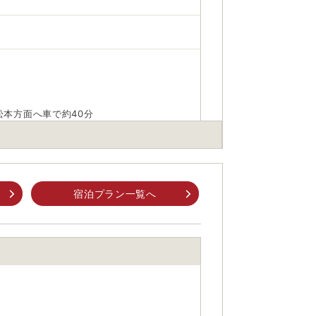
、松本方面へ車で約40分
ス「鹿教湯温泉行き」で約70分）、もしくは
宿泊プラン一覧へ
時以降）
身でお問合せください。
前にご自身でお問合せください。