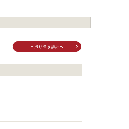
、諏訪ICから約80分
日帰り温泉詳細へ
約70分 もしくは JR中央線松本駅からタク
身でお問合せください。
前にご自身でお問合せください。