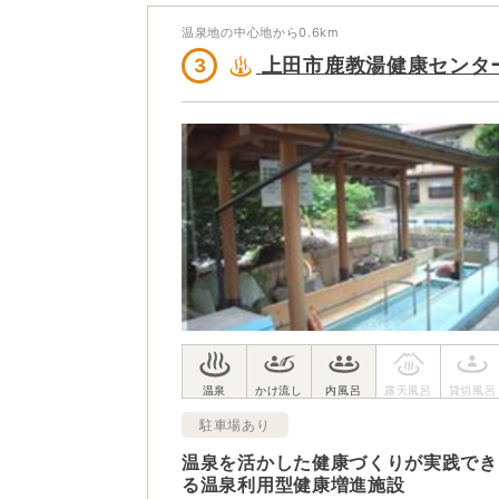
を楽しもう。
温泉地の中心地から
0.6
km
上田市鹿教湯健康センタ
3
駐車場あり
温泉を活かした健康づくりが実践でき
る温泉利用型健康増進施設