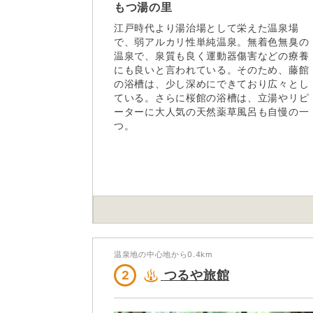
もつ湯の里
江戸時代より湯治場として栄えた温泉場
で、弱アルカリ性単純温泉。無着色無臭の
温泉で、泉質も良く運動器傷害などの療養
にも良いと言われている。そのため、藤館
の浴槽は、少し深めにできており広々とし
ている。さらに桜館の浴槽は、立湯やリピ
ーターに大人気の天然薬草風呂も自慢の一
つ。
温泉地の中心地から
0.4
km
つるや旅館
2