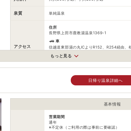
泉質
単純温泉
住所
長野県上田市鹿教湯温泉1369-1
車
アクセス
信越道東部湯の丸ICよりR152、R254経由
公共交通機関
もっと見る
JR上田駅下車 タクシーで約40分 （千曲バ
JR松本駅下車 タクシーで約40分
駐車場
無料（15台）
日帰り温泉詳細へ
0268442331
電話番号
※0268442288（平日12時以降・土日祝10
基本情報
※ 掲載情報は変更になる場合があります。最新の内容はご利用前にご自
営業期間
※ 料金情報は税込・税抜表記が混ざっております。正しい金額はご利用
通年
※不定休（ご利用の際は事前に要確認）