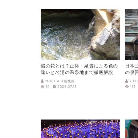
湯の花とは？正体・泉質による色の
日本
違いと名湯の温泉地まで徹底解説
の泉
解説
YUKOTABI 編集部
YUK
81
2026.07.15
115