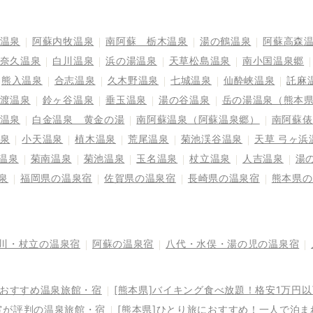
温泉
阿蘇内牧温泉
南阿蘇 栃木温泉
湯の鶴温泉
阿蘇高森
奈久温泉
白川温泉
浜の湯温泉
天草松島温泉
南小国温泉郷
熊入温泉
合志温泉
久木野温泉
七城温泉
仙酔峡温泉
託麻
渡温泉
鈴ヶ谷温泉
垂玉温泉
湯の谷温泉
岳の湯温泉（熊本
温泉
白金温泉 黄金の湯
南阿蘇温泉（阿蘇温泉郷）
南阿蘇俵
泉
小天温泉
植木温泉
荒尾温泉
菊池渓谷温泉
天草 弓ヶ浜
温泉
菊南温泉
菊池温泉
玉名温泉
杖立温泉
人吉温泉
湯
泉
福岡県の温泉宿
佐賀県の温泉宿
長崎県の温泉宿
熊本県の
川・杖立の温泉宿
阿蘇の温泉宿
八代・水俣・湯の児の温泉宿
るおすすめ温泉旅館・宿
[熊本県]バイキング食べ放題！格安1万円
室が評判の温泉旅館・宿
[熊本県]ひとり旅におすすめ！一人で泊