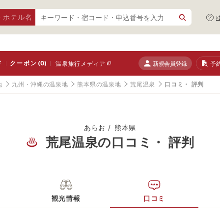
・ホテル名
ド
クーポン
(0)
新規会員登録
予
温泉旅行メディア
地
九州・沖縄の温泉地
熊本県の温泉地
荒尾温泉
口コミ・ 評判
あらお
熊本県
荒尾温泉の口コミ・ 評判
観光情報
口コミ