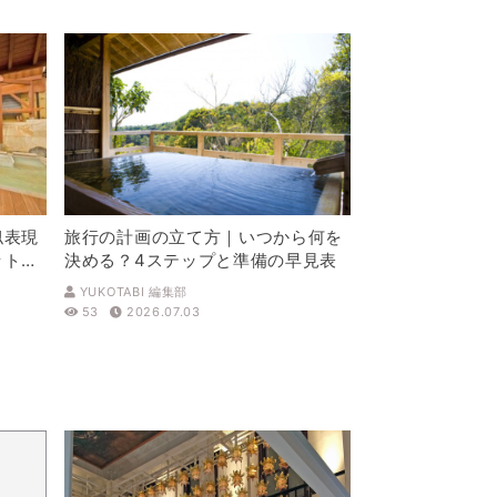
似表現
旅行の計画の立て方｜いつから何を
ットを
決める？4ステップと準備の早見表
YUKOTABI 編集部
53
2026.07.03