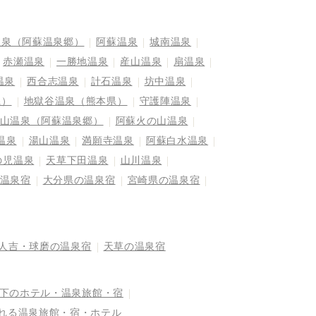
温泉（阿蘇温泉郷）
阿蘇温泉
城南温泉
赤瀬温泉
一勝地温泉
産山温泉
扇温泉
温泉
西合志温泉
計石温泉
坊中温泉
県）
地獄谷温泉（熊本県）
守護陣温泉
山温泉（阿蘇温泉郷）
阿蘇火の山温泉
温泉
湯山温泉
満願寺温泉
阿蘇白水温泉
の児温泉
天草下田温泉
山川温泉
温泉宿
大分県の温泉宿
宮崎県の温泉宿
人吉・球磨の温泉宿
天草の温泉宿
以下のホテル・温泉旅館・宿
まれる温泉旅館・宿・ホテル