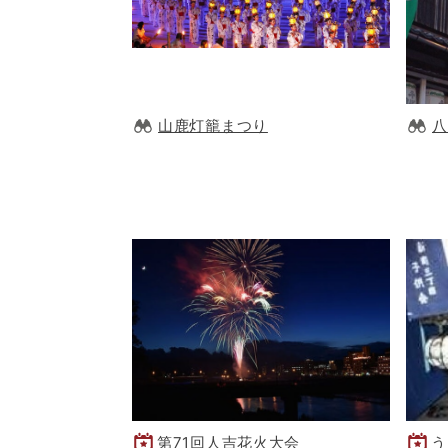
山鹿灯籠まつり
八
第71回人吉花火大会
う