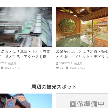
三名泉とは？草津・下呂・有馬
源泉かけ流しとは？定義・類
質・見どころ・アクセスを徹底
との違い・メリット・デメリ
解説
OTABI 編集部
YUKOTABI 編集部
2026.07.10
28
2026.07.09
周辺の観光スポット