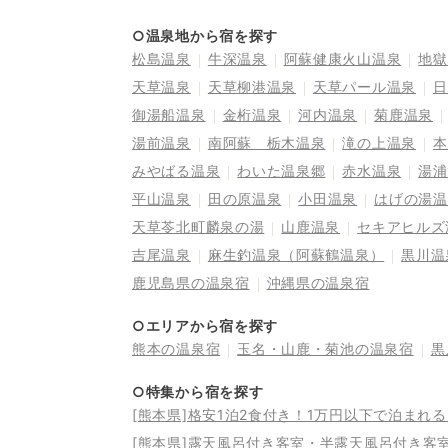
○温泉地から宿を探す
松島温泉
牛深温泉
阿蘇健康火山温泉
地獄
天草温泉
天草柳港温泉
天草パール温泉
日
御湯船温泉
金桁温泉
河内温泉
菊鹿温泉
湯前温泉
南阿蘇 栃木温泉
滝の上温泉
本
みやばる温泉
わいた温泉郷
赤水温泉
湯浦
平山温泉
田の原温泉
小田温泉
はげの湯温
天草苓北町麟泉の湯
山鹿温泉
セキアヒルズ
吉尾温泉
麻生釣温泉（阿蘇鶴温泉）
黒川温
鹿児島県の温泉宿
沖縄県の温泉宿
○エリアから宿を探す
熊本の温泉宿
玉名・山鹿・菊池の温泉宿
黒
○特集から宿を探す
[熊本県]格安1泊2食付き！1万円以下で泊まれ
[熊本県]露天風呂付き客室・半露天風呂付き客