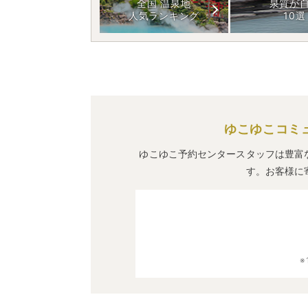
全国 温泉地
泉質が
人気ランキング
10選
ゆこゆこコミ
ゆこゆこ予約センタースタッフは豊富
す。お客様に