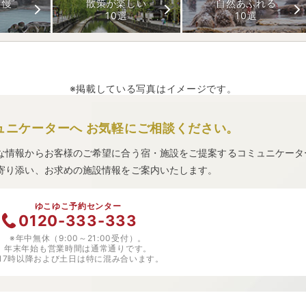
自慢
散策が楽しい
自然あふれる
10選
10選
※掲載している写真はイメージです。
ュニケーターへ
お気軽にご相談ください。
な情報からお客様のご希望に合う宿・施設をご提案するコミュニケータ
寄り添い、お求めの施設情報をご案内いたします。
ゆこゆこ予約センター
0120-333-333
※年中無休（9:00～21:00受付）。
年末年始も営業時間は通常通りです。
※17時以降および土日は特に混み合います。