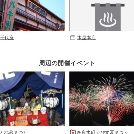
千代座
木屋本店
周辺の開催イベント
と地蔵まつり
多良木町ゑびす夏まつり