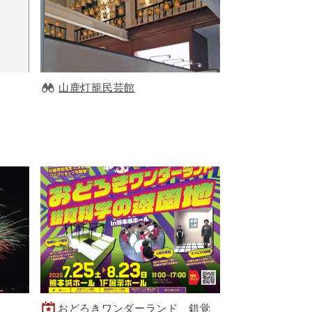
山鹿灯籠民芸館
おどろきワンダーランド 錯覚