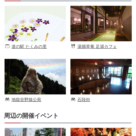
道の駅 たくみの里
湯畑草菴 足湯カフェ
地獄谷野猿公苑
石段街
周辺の開催イベント