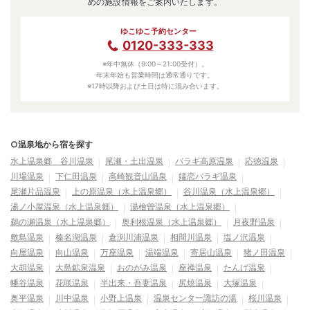
めの施設情報をご案内いたします。
ゆこゆこ予約センター
0120-333-333
※年中無休（9:00～21:00受付）。
年末年始も営業時間は通常通りです。
※17時以降および土日は特に混み合います。
○温泉地から宿を探す
水上温泉郷 谷川温泉
尾瀬・土出温泉
バラギ高原温泉
応徳温泉
川場温泉
下仁田温泉
高崎観音山温泉
嬬恋バラギ温泉
尾瀬片品温泉
上の原温泉（水上温泉郷）
谷川温泉（水上温泉郷）
湯ノ小屋温泉（水上温泉郷）
湯檜曽温泉（水上温泉郷）
鵜の瀬温泉（水上温泉郷）
奥利根温泉（水上温泉郷）
月夜野温泉
敷島温泉
榛名湖温泉
倉渕川浦温泉
相間川温泉
塩ノ沢温泉
向屋温泉
向山温泉
万座温泉
湯端温泉
寄居山温泉
猪ノ田温泉
大胡温泉
大島鉱泉温泉
おのがみ温泉
座禅温泉
たんげ温泉
幡谷温泉
花咲温泉
半出来・吾妻温泉
尻焼温泉
大塚温泉
奥平温泉
川中温泉
小野上温泉
温泉センター諏訪の湯
桜川温泉