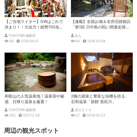
【ご当地ライター】GWはこれで
【連載】全国お城＆名所旧跡探訪
決まり！！大迫力！総勢700名の
「第1回 川中島の戦い関連史跡を
川中島合戦が見られる！？「米沢
ディープにめぐる旅（長野県）」
YUKOTABI 編集部
あも
上杉まつり」へ！
48
2018.04.21
64
2018.03.08
和歌山の人気温泉地！温泉宿や秘
2種の源泉と豊富な浴槽を誇る、
湯、日帰り温泉を厳選！
石和温泉「旅館 笛吹川」
YUKOTABI 編集部
冨士さくら
262
2017.12.26
27
2019.05.24
周辺の観光スポット