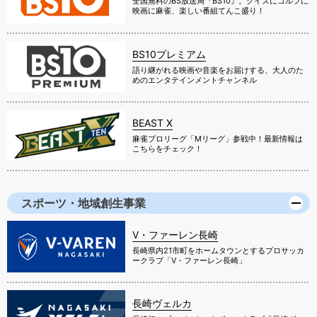
全国無料のBS放送局『BS10』。クイズにゴルフに
映画に麻雀、楽しい番組てんこ盛り！
BS10プレミアム
語り継がれる映画や音楽をお届けする、大人のた
めのエンタテインメントチャンネル
BEAST X
麻雀プロリーグ「Mリーグ」参戦中！最新情報は
こちらをチェック！
スポーツ・地域創生事業
V・ファーレン長崎
長崎県内21市町をホームタウンとするプロサッカ
ークラブ「V・ファーレン長崎」
長崎ヴェルカ