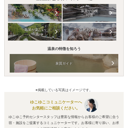
全国 温泉地
泉質が自慢
人気ランキング
10選
散策が楽しい
自然あふれる
10選
10選
温泉の特徴を知ろう
泉質ガイド
※掲載している写真はイメージです。
ゆこゆこコミュニケーターへ
お気軽にご相談ください。
ゆこゆこ予約センタースタッフは豊富な情報からお客様のご希望に合う
宿・施設をご提案するコミュニケーターです。お客様に寄り添い、お求