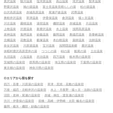
真沢温泉
猿川温泉
塩河原温泉
高山温泉
滝沢温泉
梨木温泉
野栗沢温泉
鳩の湯温泉
富士見温泉見晴らしの湯
松の湯温泉
白沢高原温泉
赤城高原温泉
尾瀬戸倉温泉
武尊温泉
奥軽井沢温泉
草津温泉
伊香保温泉
倉渕温泉
猿ヶ京温泉
川古温泉
霧積温泉
湯宿温泉
磯部温泉
赤城温泉
片品温泉
上牧温泉
沢渡温泉
新鹿沢温泉
水上温泉
浅間高原温泉
老神温泉
鬼押温泉
妙義温泉
藤岡温泉
奥嬬恋温泉
吾妻峡温泉
北橘温泉
花敷温泉
藪塚温泉
本白根温泉
薬師温泉
法師温泉
奈女沢温泉
川原湯温泉
宝川温泉
浅間隠温泉郷
鹿沢温泉
休暇村鹿沢高原雲井の湯
つつじの湯
峠の湯
船尾の湯
土出温泉
丸沼温泉
八塩温泉
忠治温泉
四万温泉
栃木県の温泉宿
茨城県の温泉宿
群馬県の温泉宿
埼玉県の温泉宿
千葉県の温泉宿
東京都の温泉宿
神奈川県の温泉宿
○エリアから宿を探す
四万・吾妻・川原湯の温泉宿
草津・尻焼・花敷の温泉宿
万座・嬬恋・北軽井沢の温泉宿
水上・月夜野・猿ヶ京・法師の温泉宿
沼田・老神・尾瀬の温泉宿
赤城・桐生・渡良瀬の温泉宿
渋川・伊香保の温泉宿
前橋・高崎・伊勢崎・太田･榛名の温泉宿
藤岡・碓氷・磯部・妙義の温泉宿