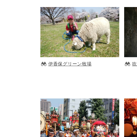
伊香保グリーン牧場
吹