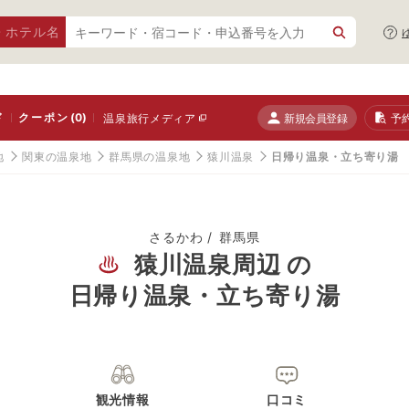
・ホテル名
ド
クーポン
(0)
新規会員登録
予
温泉旅行メディア
地
関東の温泉地
群馬県の温泉地
猿川温泉
日帰り温泉・立ち寄り湯
さるかわ
群馬県
猿川温泉周辺 の
日帰り温泉・立ち寄り湯
観光情報
口コミ