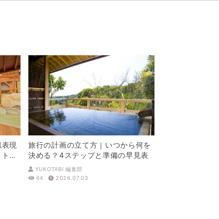
似表現
旅行の計画の立て方｜いつから何を
ットを
決める？4ステップと準備の早見表
YUKOTABI 編集部
64
2026.07.03