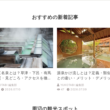
おすすめの新着記事
三名泉とは？草津・下呂・有馬
源泉かけ流しとは？定義・類
質・見どころ・アクセスを徹底
との違い・メリット・デメリ
解説
OTABI 編集部
YUKOTABI 編集部
2026.07.10
47
2026.07.09
周辺の観光スポット