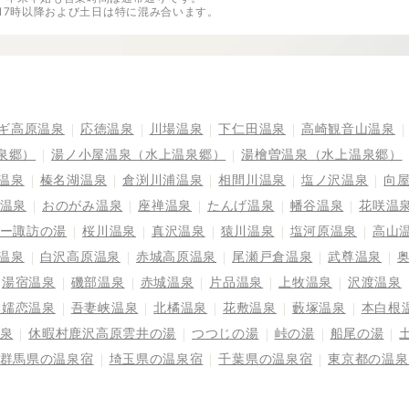
※17時以降および土日は特に混み合います。
ギ高原温泉
応徳温泉
川場温泉
下仁田温泉
高崎観音山温泉
泉郷）
湯ノ小屋温泉（水上温泉郷）
湯檜曽温泉（水上温泉郷）
温泉
榛名湖温泉
倉渕川浦温泉
相間川温泉
塩ノ沢温泉
向
温泉
おのがみ温泉
座禅温泉
たんげ温泉
幡谷温泉
花咲温
ー諏訪の湯
桜川温泉
真沢温泉
猿川温泉
塩河原温泉
高山
温泉
白沢高原温泉
赤城高原温泉
尾瀬戸倉温泉
武尊温泉
湯宿温泉
磯部温泉
赤城温泉
片品温泉
上牧温泉
沢渡温泉
奥嬬恋温泉
吾妻峡温泉
北橘温泉
花敷温泉
藪塚温泉
本白根
泉
休暇村鹿沢高原雲井の湯
つつじの湯
峠の湯
船尾の湯
群馬県の温泉宿
埼玉県の温泉宿
千葉県の温泉宿
東京都の温泉