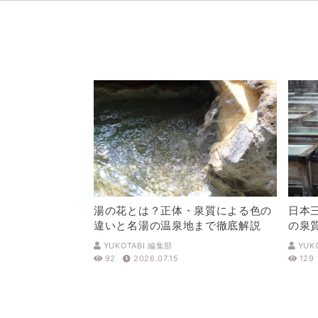
湯の花とは？正体・泉質による色の
日本
違いと名湯の温泉地まで徹底解説
の泉
解説
YUKOTABI 編集部
YUK
92
2026.07.15
129