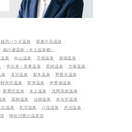
嬬恋バラギ温泉
尾瀬片品温泉
鵜の瀬温泉（水上温泉郷）
屋温泉
向山温泉
万座温泉
湯端温泉
泉
半出来・吾妻温泉
尻焼温泉
大塚温泉
温泉
滝沢温泉
梨木温泉
野栗沢温泉
奥軽井沢温泉
草津温泉
伊香保温泉
新鹿沢温泉
水上温泉
浅間高原温泉
温泉
薬師温泉
法師温泉
奈女沢温泉
土出温泉
丸沼温泉
八塩温泉
忠治温泉
宿
神奈川県の温泉宿