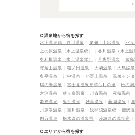
○温泉地から宿を探す
水上温泉郷 谷川温泉
尾瀬・土出温泉
バラ
上の原温泉（水上温泉郷）
谷川温泉（水上温
奥利根温泉（水上温泉郷）
月夜野温泉
敷島
寄居山温泉
猪ノ田温泉
大胡温泉
大島鉱泉
奥平温泉
川中温泉
小野上温泉
温泉センタ
鳩の湯温泉
富士見温泉見晴らしの湯
松の湯
倉渕温泉
猿ヶ京温泉
川古温泉
霧積温泉
老神温泉
鬼押温泉
妙義温泉
藤岡温泉
川原湯温泉
宝川温泉
浅間隠温泉郷
鹿沢温
四万温泉
栃木県の温泉宿
茨城県の温泉宿
○エリアから宿を探す