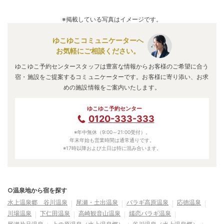
※掲載している写真はイメージです。
ゆこゆこコミュニケーターへ
お気軽にご相談ください。
ゆこゆこ予約センタースタッフは豊富な情報からお客様のご希望に合う
宿・施設をご提案するコミュニケーターです。お客様に寄り添い、お求
めの施設情報をご案内いたします。
ゆこゆこ予約センター
0120-333-333
※年中無休（9:00～21:00受付）。
年末年始も営業時間は通常通りです。
※17時以降および土日は特に混み合います。
○温泉地から宿を探す
水上温泉郷 谷川温泉
尾瀬・土出温泉
バラギ高原温泉
応徳温泉
川場温泉
下仁田温泉
高崎観音山温泉
嬬恋バラギ温泉