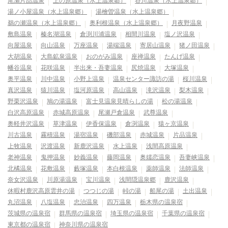
尾瀬片品温泉
上の原温泉（水上温泉郷）
谷川温泉（水上温泉郷）
湯ノ小屋温泉（水上温泉郷）
湯檜曽温泉（水上温泉郷）
鵜の瀬温泉（水上温泉郷）
奥利根温泉（水上温泉郷）
月夜野温泉
敷島温泉
榛名湖温泉
倉渕川浦温泉
相間川温泉
塩ノ沢温泉
向屋温泉
向山温泉
万座温泉
湯端温泉
寄居山温泉
猪ノ田温泉
大胡温泉
大島鉱泉温泉
おのがみ温泉
座禅温泉
たんげ温泉
幡谷温泉
花咲温泉
半出来・吾妻温泉
尻焼温泉
大塚温泉
奥平温泉
川中温泉
小野上温泉
温泉センター諏訪の湯
桜川温泉
真沢温泉
猿川温泉
塩河原温泉
高山温泉
滝沢温泉
梨木温泉
野栗沢温泉
鳩の湯温泉
富士見温泉見晴らしの湯
松の湯温泉
白沢高原温泉
赤城高原温泉
尾瀬戸倉温泉
武尊温泉
奥軽井沢温泉
草津温泉
伊香保温泉
倉渕温泉
猿ヶ京温泉
川古温泉
霧積温泉
湯宿温泉
磯部温泉
赤城温泉
片品温泉
上牧温泉
沢渡温泉
新鹿沢温泉
水上温泉
浅間高原温泉
老神温泉
鬼押温泉
妙義温泉
藤岡温泉
奥嬬恋温泉
吾妻峡温泉
北橘温泉
花敷温泉
藪塚温泉
本白根温泉
薬師温泉
法師温泉
奈女沢温泉
川原湯温泉
宝川温泉
浅間隠温泉郷
鹿沢温泉
休暇村鹿沢高原雲井の湯
つつじの湯
峠の湯
船尾の湯
土出温泉
丸沼温泉
八塩温泉
忠治温泉
四万温泉
栃木県の温泉宿
茨城県の温泉宿
群馬県の温泉宿
埼玉県の温泉宿
千葉県の温泉宿
東京都の温泉宿
神奈川県の温泉宿