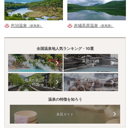
忠治温泉
赤城高原温泉
（群馬県）
（群馬県）
全国温泉地人気ランキング・10選
全国 温泉地
泉質が自慢
人気ランキング
10選
散策が楽しい
自然あふれる
10選
10選
温泉の特徴を知ろう
泉質ガイド