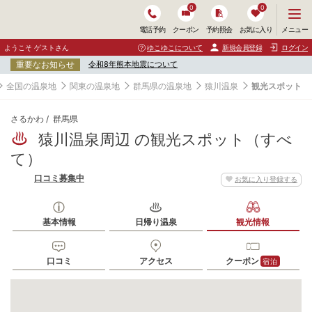
0
0
メ
メニュー
電話予約
クーポン
予約照会
お気に入り
ニ
ュ
ようこそ ゲストさん
ゆこゆこについて
新規会員登録
ログイン
ー
重要なお知らせ
令和8年熊本地震について
を
開
全国の温泉地
関東の温泉地
群馬県の温泉地
猿川温泉
観光スポット
く
さるかわ
群馬県
猿川温泉周辺 の観光スポット（すべ
て）
口コミ募集中
お気に入り登録する
基本情報
日帰り温泉
観光情報
口コミ
アクセス
クーポン
宿泊