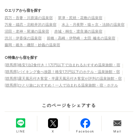
○エリアから宿を探す
四万・吾妻・川原湯の温泉宿
草津・尻焼・花敷の温泉宿
万座・嬬恋・北軽井沢の温泉宿
水上・月夜野・猿ヶ京・法師の温泉宿
沼田・老神・尾瀬の温泉宿
赤城・桐生・渡良瀬の温泉宿
渋川・伊香保の温泉宿
前橋・高崎・伊勢崎・太田･榛名の温泉宿
藤岡・碓氷・磯部・妙義の温泉宿
○特集から宿を探す
[群馬県]格安1泊2食付き！1万円以下で泊まれるおすすめ温泉旅館・宿
[群馬県]バイキング食べ放題！格安1万円以下のホテル・温泉旅館・宿
[群馬県]露天風呂付き客室・半露天風呂付き客室が評判の温泉旅館・宿
[群馬県]ひとり旅におすすめ！一人で泊まれる温泉旅館・宿・ホテル
このページをシェアする
LINE
X
Facebook
Mail