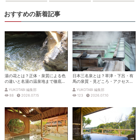
おすすめの新着記事
湯の花とは？正体・泉質による色
日本三名泉とは？草津・下呂・有
の違いと名湯の温泉地まで徹底解
馬の泉質・見どころ・アクセスを
説
徹底解説
YUKOTABI 編集部
YUKOTABI 編集部
88
2026.07.15
123
2026.07.10