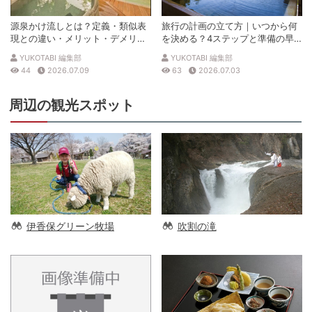
源泉かけ流しとは？定義・類似表
旅行の計画の立て方｜いつから何
現との違い・メリット・デメリッ
を決める？4ステップと準備の早
トを解説
見表
YUKOTABI 編集部
YUKOTABI 編集部
44
2026.07.09
63
2026.07.03
周辺の観光スポット
伊香保グリーン牧場
吹割の滝