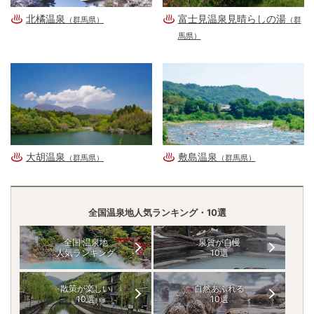
北橘温泉
富士見温泉見晴らしの湯
（群馬県）
（群
馬県）
大胡温泉
敷島温泉
（群馬県）
（群馬県）
全国温泉地人気ランキング・10選
全国 温泉地
泉質が自慢
人気ランキング
10選
散策が楽しい
自然あふれる
10選
10選