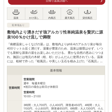
住所
日帰り温泉詳細へ
群馬県高崎市榛名湖町846-3
車
アクセス
渋川ＩＣから約45分
公共交通機関
駐車場あり
渋川駅／高崎駅より路線バス９０分
敷地内より湧きだす強アルカリ性単純温泉を贅沢に源
駐車場
無料（80台）
泉100％かけ流しで満喫
0273749211
『南郷温泉しゃくなげの湯』は、敷地内よりph9.4のアルカリ泉が毎分
電話番号
※8:00～20:00
400リットル近く湧だす。湯量が豊富のため、温泉は循環はせず、いつ
でも新鮮な源泉の湯をお楽しみいただける。 豊かな自然の恵みにつつま
※ 掲載情報は変更になる場合があります。最新の内容はご利用前にご自身でお
れ、施設には地元の木材（桧、杉）がふんだんに使用されている。温泉
問合せください。
には、桧材で作った『桧風呂』や美しい玉石を積み上げた『石風呂』、
※ 料金情報は税込・税抜表記が混ざっております。正しい金額はご利用前にご
根利川のせせらぎが聞こえる露天風呂、家族みんなが楽しめる家族風呂
自身でお問合せください。
など様々なシーンを楽しむことができる。
基本情報
営業期間
通年 毎週木曜日
※祝日の場合は前日が休館日
営業時間
営業時間
10:00～21:00
3時間：大人700円、小人400円、障害者450円、4時間：大人
1100円、小人600円、障害者650円、6時間：大人1300円、小人
800円、障害者850円、1日：大人1500円、小人900円、障害者