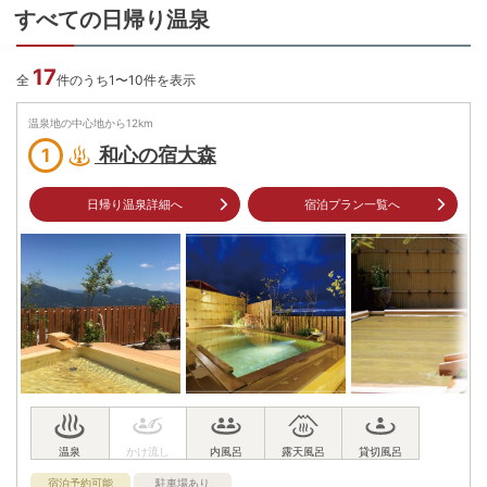
すべての日帰り温泉
17
全
件のうち1〜10件を表示
温泉地の中心地から
12
km
和心の宿大森
1
日帰り温泉詳細へ
宿泊プラン一覧へ
宿泊予約可能
駐車場あり