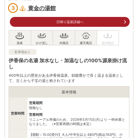
大人（中学生以上） 450円 小人（小学生以下） 200円
入浴料
※1歳児未満のお子様はご入浴できません。
黄金の湯館
3
泉質
硫酸塩泉
日帰り温泉詳細へ
住所
群馬県渋川市伊香保町581
車
アクセス
関越道渋川・伊香保ICから伊香保温泉方面へ約30分
公共交通機関
駐車場あり
JR渋川駅より路線バス「伊香保温泉行き」約25分
伊香保の名湯 加水なし・加温なしの100%源泉掛け流
バス停からは徒歩で約15分
し
無料（20台）
駐車場
400年以上の歴史がある伊香保温泉。効能豊かで良く温まる温泉とし
※市営河鹿橋駐車場
て、古くから子宝の湯と称されています
電話番号
0279722488
基本情報
※ 掲載情報は変更になる場合があります。最新の内容はご利用前にご自身でお
問合せください。
営業期間
情報なし
※ 料金情報は税込・税抜表記が混ざっております。正しい金額はご利用前にご
自身でお問合せください。
営業時間
営業時間
リニューアル準備のため、 2026年5月11日(月)より 一時休業と
なりました。 （※営業再開の時期は未定）
【開館～15:00受付】大人/中学生以上 680円(税込743円)、小