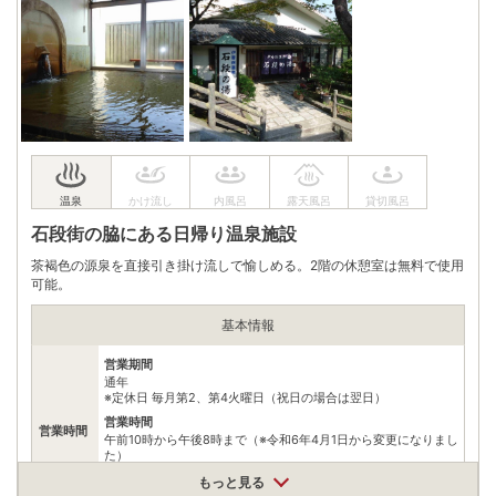
群馬県渋川市伊香保町伊香保87-2
車
渋川伊香保I.Cから約20分
アクセス
公共交通機関
渋川駅からタクシーで約15分
渋川駅からバスで約25分
（伊香保温泉行/終点伊香保温泉徒歩約5または伊香保榛名口徒歩
7分）
無料（60台）
駐車場
※50メートル離れた専用駐車場で ワゴン送迎
石段街の脇にある日帰り温泉施設
電話番号
0279722232
茶褐色の源泉を直接引き掛け流しで愉しめる。2階の休憩室は無料で使用
※ 掲載情報は変更になる場合があります。最新の内容はご利用前にご自身でお
可能。
問合せください。
※ 料金情報は税込・税抜表記が混ざっております。正しい金額はご利用前にご
基本情報
自身でお問合せください。
営業期間
通年
※定休日 毎月第2、第4火曜日（祝日の場合は翌日）
営業時間
営業時間
午前10時から午後8時まで（※令和6年4月1日から変更になりまし
た）
最終受付時間
もっと見る