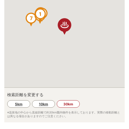
10
6
3
5
4
1
2
7
検索距離を変更する
5km
10km
30km
※温泉地の中心から直線距離で約
30km
圏内物件を表示しております。実際の移動距離と
は異なる場合がありますのでご注意ください。