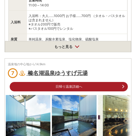
営業時間
11:00～14:00
入浴料：大人……1000円 お子様……700円 （タオル・バスタオル
は含まれません）
入浴料
※タオル200円で販売
※バスタオル100円でレンタル
泉質
単純温泉、炭酸水素塩泉、塩化物泉、硫酸塩泉
もっと見る
住所
群馬県渋川市伊香保町伊香保164
車
温泉地の中心地から
14.9
km
アクセス
渋川伊香保I.Cから約20分
榛名湖温泉ゆうすげ元湯
7
公共交通機関
渋川駅からバスで約25分（関越バス伊香保温泉/伊香保榛名口行
で「見晴下」下車徒歩3分）
日帰り温泉詳細へ
無料
駐車場
※係の者がお車をお預かりさせていただき 松本楼の駐車場へ移動
いたします。
電話番号
0279723306
※ 掲載情報は変更になる場合があります。最新の内容はご利用前にご自身でお
問合せください。
※ 料金情報は税込・税抜表記が混ざっております。正しい金額はご利用前にご