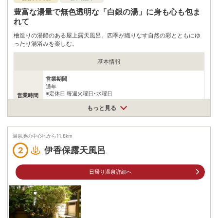
豊富な湯量で無色透明な「白銀の湯」に身も心も包ま
れて
檜造りの湯船のある屋上露天風呂。四季が織りなす自然の彩とともにゆ
ったり湯浴みを楽しむ。
基本情報
営業期間
通年
※定休日 毎週火曜日･水曜日
営業時間
営業時間
もっと見る
13:00～15:00 ※貸切風呂は予約にて13時と14時の2回のみ
大人 1200円 小人 550円
入浴料
※限定20名様まで
温泉地の中心地から
11.8
km
伊香保露天風呂
2
泉質
単純温泉
住所
日帰り温泉詳細へ
群馬県渋川市伊香保町伊香保58
車
関越自動車道「渋川伊香保IC」から県道35・33号を伊香保方面
アクセス
へ約20分
公共交通機関