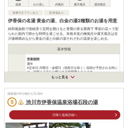
食事付きプランあり
駐車場あり
伊香保の名湯 黄金の湯、白金の湯2種類のお湯を用意
純和風旅館で情緒漂う玄関を開けると青畳の香る畳廊下 季節の花々で彩
られた館内で静かな時間を過ごせる。本格木造の檜風呂や露天風呂は谷
川連峰眺めながら黄金の湯と白銀の湯それぞれの温泉を楽しめる。
基本情報
営業期間
通年
※定休日:月曜日・金曜日（祝祭日を除く）混雑が予想される時に
は、日帰り入浴をお断りする時間帯もあります。
営業時間
もっと見る
営業時間
11:30～14:30終了(※夕食付きプランで客室利用の場合、15:00～
22:00 客室利用なく食事・入浴の場合は17時～のご利用となりま
す)
温泉地の中心地から
12.2
km
入浴料:大人1500円､小学生1000円､未就学児(2才～)700円「タ
渋川市伊香保温泉浴場石段の湯
5
入浴料
オル・バスタオル付」
泉質
硫酸塩泉、その他
日帰り温泉詳細へ
住所