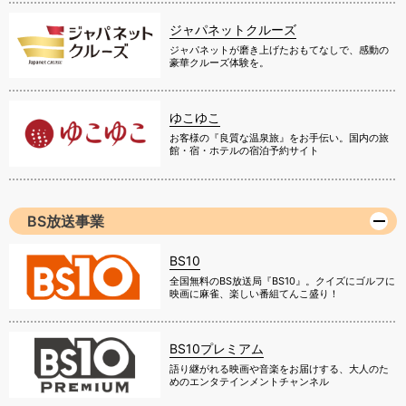
ジャパネットクルーズ
ジャパネットが磨き上げたおもてなしで、感動の
豪華クルーズ体験を。
ゆこゆこ
お客様の『良質な温泉旅』をお手伝い。国内の旅
館・宿・ホテルの宿泊予約サイト
BS放送事業
BS10
全国無料のBS放送局『BS10』。クイズにゴルフに
映画に麻雀、楽しい番組てんこ盛り！
BS10プレミアム
語り継がれる映画や音楽をお届けする、大人のた
めのエンタテインメントチャンネル