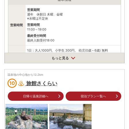
※ 掲載情報は変更になる場合があります。最新の内容はご利用前にご自身でお
問合せください。
営業期間
※ 料金情報は税込・税抜表記が混ざっております。正しい金額はご利用前にご
通年 休館日 木曜、金曜
自身でお問合せください。
※水曜は不定休
営業時間
営業時間
11:00～19:00
最終受付時間
最終入館受付18:00
1日：大人1000円、小学生 300円、 幼児(0歳～6歳) 無料
入浴料
※レンタル：バスタオル300円 、浴衣300円
もっと見る
※販売：フェイスタオル300円
泉質
単純温泉
温泉地の中心地から
12.2
km
住所
旅館さくらい
10
群馬県沼田市利根町大楊1519-4
車
アクセス
関越自動車道沼田ICから車で約25分
日帰り温泉詳細へ
宿泊プラン一覧へ
公共交通機関
JR上越線沼田駅から関越交通老神温泉経由鎌田・戸倉方面行き
バスで約36分、老神温泉下車、徒歩約5分
駐車場
無料（70台）