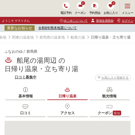
0
0
メ
メニュー
電話予約
クーポン
予約照会
お気に入り
ニ
ュ
ようこそ ゲストさん
ゆこゆこについて
新規会員登録
ログイン
ー
重要なお知らせ
令和8年熊本地震について
を
開
泉地
関東の温泉地
群馬県の温泉地
船尾の湯
日帰り温泉・立ち寄り湯
く
ふなおのゆ
群馬県
船尾の湯周辺 の
日帰り温泉・立ち寄り湯
口コミ募集中
お気に入り登録する
基本情報
日帰り温泉
観光情報
9
8
口コミ
アクセス
クーポン
宿泊