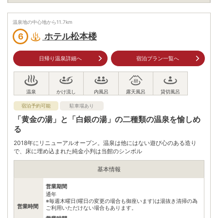
午後7時30分
一般：大人800円、小人・障がい者・高齢者(65歳以上) 400円
温泉地の中心地から
11.7
km
/ 渋川市内在住者：大人500円、小人・障がい者・高齢者(65歳
入浴料
以上) 250円
ホテル松本楼
6
※（補足）大人：中学生以上 （補足）小人：小学生 （補足）障
がい者：障がい者手帳をお持ちの方
日帰り温泉詳細へ
宿泊プラン一覧へ
泉質
硫酸塩泉
住所
群馬県渋川市伊香保町伊香保36
車
アクセス
宿泊予約可能
駐車場あり
関越道渋川伊香保ICから伊香保温泉方面へ約20分
「黄金の湯」と「白銀の湯」の二種類の温泉を愉しめ
公共交通機関
る
JR渋川駅からバス20分、バス停から徒歩3分
2018年にリニューアルオープン。温泉は他にはない遊び心のある造り
駐車場
情報なし
で、床に埋め込まれた純金小判は当館のシンボル
電話番号
0279724526
基本情報
※ 掲載情報は変更になる場合があります。最新の内容はご利用前にご自身でお
営業期間
問合せください。
通年
※ 料金情報は税込・税抜表記が混ざっております。正しい金額はご利用前にご
※毎週木曜日(曜日の変更の場合も御座います)は湯抜き清掃の為
自身でお問合せください。
営業時間
ご利用いただけない場合もあります。