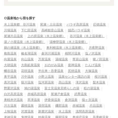
○温泉地から宿を探す
水上温泉郷 谷川温泉
尾瀬・土出温泉
バラギ高原温泉
応徳温泉
川場温泉
下仁田温泉
高崎観音山温泉
嬬恋バラギ温泉
尾瀬片品温泉
上の原温泉（水上温泉郷）
谷川温泉（水上温泉郷）
湯ノ小屋温泉（水上温泉郷）
湯檜曽温泉（水上温泉郷）
鵜の瀬温泉（水上温泉郷）
奥利根温泉（水上温泉郷）
月夜野温泉
敷島温泉
榛名湖温泉
倉渕川浦温泉
相間川温泉
塩ノ沢温泉
向屋温泉
向山温泉
万座温泉
湯端温泉
寄居山温泉
猪ノ田温泉
大胡温泉
大島鉱泉温泉
おのがみ温泉
座禅温泉
たんげ温泉
幡谷温泉
花咲温泉
半出来・吾妻温泉
尻焼温泉
大塚温泉
奥平温泉
川中温泉
小野上温泉
温泉センター諏訪の湯
桜川温泉
真沢温泉
猿川温泉
塩河原温泉
高山温泉
滝沢温泉
梨木温泉
野栗沢温泉
鳩の湯温泉
富士見温泉見晴らしの湯
松の湯温泉
白沢高原温泉
赤城高原温泉
尾瀬戸倉温泉
武尊温泉
奥軽井沢温泉
草津温泉
伊香保温泉
倉渕温泉
猿ヶ京温泉
川古温泉
霧積温泉
湯宿温泉
磯部温泉
赤城温泉
片品温泉
上牧温泉
沢渡温泉
新鹿沢温泉
水上温泉
浅間高原温泉
老神温泉
鬼押温泉
妙義温泉
藤岡温泉
奥嬬恋温泉
吾妻峡温泉