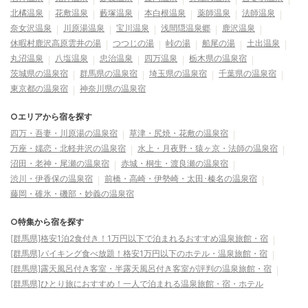
北橘温泉
花敷温泉
藪塚温泉
本白根温泉
薬師温泉
法師温泉
奈女沢温泉
川原湯温泉
宝川温泉
浅間隠温泉郷
鹿沢温泉
休暇村鹿沢高原雲井の湯
つつじの湯
峠の湯
船尾の湯
土出温泉
丸沼温泉
八塩温泉
忠治温泉
四万温泉
栃木県の温泉宿
茨城県の温泉宿
群馬県の温泉宿
埼玉県の温泉宿
千葉県の温泉宿
東京都の温泉宿
神奈川県の温泉宿
○エリアから宿を探す
四万・吾妻・川原湯の温泉宿
草津・尻焼・花敷の温泉宿
万座・嬬恋・北軽井沢の温泉宿
水上・月夜野・猿ヶ京・法師の温泉宿
沼田・老神・尾瀬の温泉宿
赤城・桐生・渡良瀬の温泉宿
渋川・伊香保の温泉宿
前橋・高崎・伊勢崎・太田･榛名の温泉宿
藤岡・碓氷・磯部・妙義の温泉宿
○特集から宿を探す
[群馬県]格安1泊2食付き！1万円以下で泊まれるおすすめ温泉旅館・宿
[群馬県]バイキング食べ放題！格安1万円以下のホテル・温泉旅館・宿
[群馬県]露天風呂付き客室・半露天風呂付き客室が評判の温泉旅館・宿
[群馬県]ひとり旅におすすめ！一人で泊まれる温泉旅館・宿・ホテル