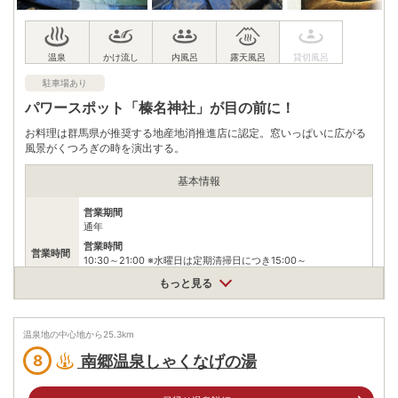
自身でお問合せください。
駐車場あり
パワースポット「榛名神社」が目の前に！
お料理は群馬県が推奨する地産地消推進店に認定。窓いっぱいに広がる
風景がくつろぎの時を演出する。
基本情報
営業期間
通年
営業時間
営業時間
10:30～21:00 ※水曜日は定期清掃日につき15:00～
最終受付時間
もっと見る
20:00
大人：520円/子供：260円
入浴料
温泉地の中心地から
25.3
km
※ご休憩（大広間）平日:520円/日曜・祝日:730円 (要予約)
南郷温泉しゃくなげの湯
8
泉質
塩化物泉、硫酸塩泉