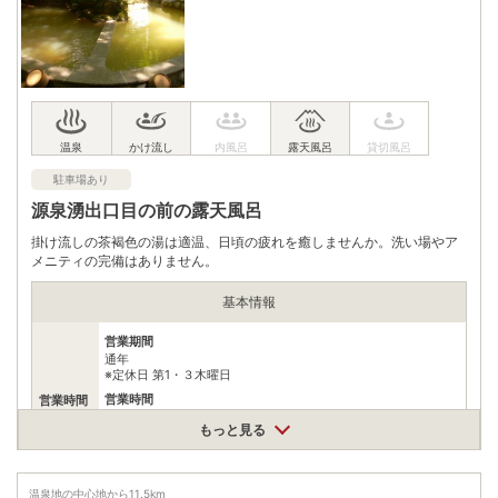
JR上越線渋川駅から関越交通伊香保温泉行きバスで30分、終点
「伊香保温泉」下車徒歩1分
無料（100台）
駐車場
※駐車場まで距離がございます。直接当館までどうそ。お車は責
任を持って駐車場へ移動します。
電話番号
0279722611
駐車場あり
※ 掲載情報は変更になる場合があります。最新の内容はご利用前にご自身でお
問合せください。
源泉湧出口目の前の露天風呂
※ 料金情報は税込・税抜表記が混ざっております。正しい金額はご利用前にご
自身でお問合せください。
掛け流しの茶褐色の湯は適温、日頃の疲れを癒しませんか。洗い場やア
メニティの完備はありません。
基本情報
営業期間
通年
※定休日 第1・３木曜日
営業時間
営業時間
【4～9月】 9:00～18:00【10～3月】10:00～18:00
もっと見る
最終受付時間
17:30
温泉地の中心地から
11.5
km