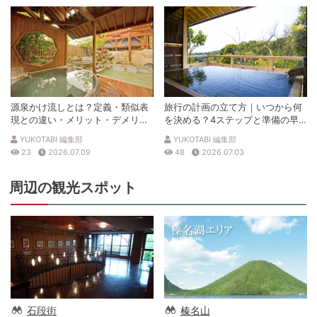
源泉かけ流しとは？定義・類似表
旅行の計画の立て方｜いつから何
現との違い・メリット・デメリッ
を決める？4ステップと準備の早
トを解説
見表
YUKOTABI 編集部
YUKOTABI 編集部
23
2026.07.09
48
2026.07.03
周辺の観光スポット
石段街
榛名山