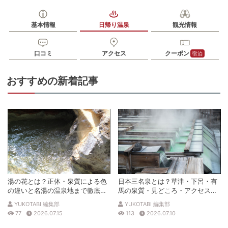
12:00〜 13:00〜 14:00~の50分間
「月見の湯」50分間2200円/込、「花見の湯」50分間2200円/
基本情報
日帰り温泉
観光情報
入浴料
込、「星見の湯」50分間2800円/込、「夢見の湯」50分間3300
円/込
口コミ
アクセス
クーポン
泉質
単純温泉
宿泊
住所
おすすめの新着記事
群馬県渋川市伊香保町210
車
アクセス
渋川·伊香保ICから車で約25分
公共交通機関
JR上越線渋川駅よりタクシーで約20分
駐車場
無料（80台）
0279722575
電話番号
※受付8:30～18:30
湯の花とは？正体・泉質による色
日本三名泉とは？草津・下呂・有
※ 掲載情報は変更になる場合があります。最新の内容はご利用前にご自身でお
の違いと名湯の温泉地まで徹底解
馬の泉質・見どころ・アクセスを
問合せください。
説
徹底解説
※ 料金情報は税込・税抜表記が混ざっております。正しい金額はご利用前にご
YUKOTABI 編集部
YUKOTABI 編集部
自身でお問合せください。
77
2026.07.15
113
2026.07.10