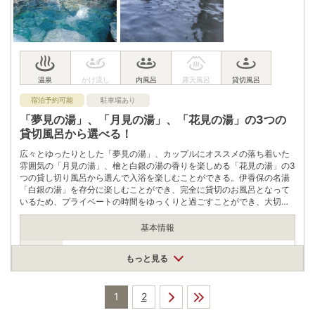
電話番号
0278564126
※ 掲載情報は変更になる場合があります。最新の内容はご利用前にご自身でお
問合せください。
※ 料金情報は税込・税抜表記が混ざっております。正しい金額はご利用前にご
自身でお問合せください。
宿泊予約可能
駐車場あり
「夢見の湯」、「月見の湯」、「花見の湯」の3つの
貸切風呂から選べる！
広々とゆったりとした「夢見の湯」、カップルにオススメの落ち着いた
雰囲気の「月見の湯」、檜と白銀の湯の香りを楽しめる「花見の湯」の3
つの貸し切り風呂から選んで入浴を楽しむことができる。伊香保の名湯
「白銀の湯」を存分に楽しむことができ、完全に貸切のお風呂となって
いるため、プライベートの時間をゆっくりと過ごすことができ、大切な
人や家族などで訪れたいスポットになっている。
基本情報
営業期間
もっと見る
通年
※※ご利用をご希望の際は、事前のお電話でのお問い合わせをお
願いいたします。 清掃作業の都合により不定休となっておりま
営業時間
す。
1
2
営業時間