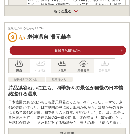
950円、超過料金（1時間ごと）大人250円、小人200円、障害
者200円
もっと見る
※大人・・・中学生以上 小人・・・3歳以上から小学生以下まで
※※障害者とは、知事が交付する「身体障害者手帳」「療育手
入浴料
帳」
※ 「精神障害者保健福祉手帳」のいずれかをお持ちの方。
温泉地の中心地から
29.7
km
※※沼田市内に住所を持ち65歳以上の方の料金は身体障害者料金
と同じになります。
老神温泉 湯元華亭
9
※ （住所が明記されている物での証明が必要となります。）
※※食事をされた方は、超過料金1時間が無料となります。
※※上記入館料に別途、入湯税50円が追加されます。（12歳未満
を除く）
日帰り温泉詳細へ
泉質
単純温泉
住所
群馬県沼田市利根町日影南郷100
食事付きプランあり
駐車場あり
車
片品渓谷沿いに立ち、四季折々の景色が自慢の日本情
アクセス
関越自動車道沼田I.Cから県道沼田・大間々線で約30分
緒溢れる温泉
関越自動車道昭和I.Cから約50分
公共交通機関
日本庭園にある池がもしも露天風呂だったら…そういったテーマで。京
JR上越線沼田駅から車で約40分
都の庭師が作った、日本庭園の中に露天風呂が広がる。湯船からの景色
はまるで京都の庭園。四季折々の大自然が満喫いただける。 湯元華亭は
駐車場
無料（100台）
自家源泉を持ち、老神温泉の2号線を使用。 体が温まり、ぽかぽかとし
た感じが持続し、また肌に対する効能から「美人の湯」「傷治の湯」と
電話番号
0278200011
も呼ばれている。源泉をナノフィルターを通過させることで、粒子をナ
ノ単位に細かくし源泉の美肌効果や保温効果を高めている。
基本情報