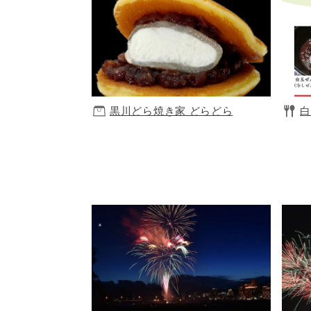
黒川どら焼き家 どらどら
白