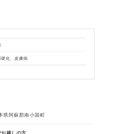
泉
脈硬化、皮膚病
本県阿蘇郡南小国町
でお越しの方