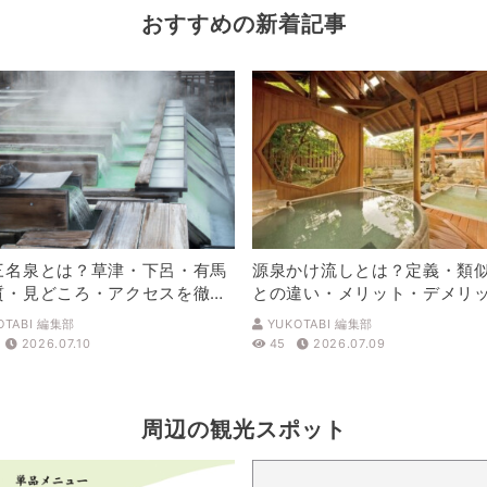
おすすめの新着記事
三名泉とは？草津・下呂・有馬
源泉かけ流しとは？定義・類
質・見どころ・アクセスを徹底
との違い・メリット・デメリ
解説
OTABI 編集部
YUKOTABI 編集部
2026.07.10
45
2026.07.09
周辺の観光スポット