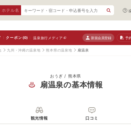
・ホテル名
ド
クーポン
(0)
新規会員登録
予
温泉旅行メディア
地
九州・沖縄の温泉地
熊本県の温泉地
扇温泉
おうぎ
熊本県
扇温泉の基本情報
観光情報
口コミ