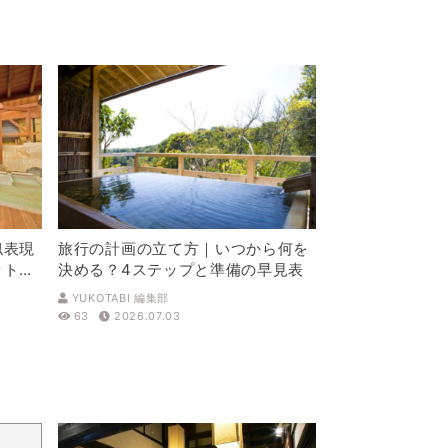
似表現
旅行の計画の立て方｜いつから何を
ットを
決める？4ステップと準備の早見表
YUKOTABI 編集部
63
2026.07.03