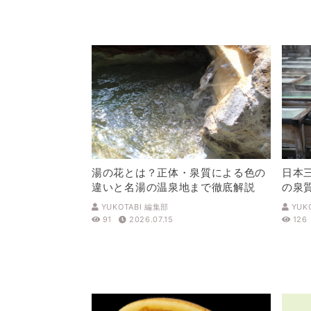
湯の花とは？正体・泉質による色の
日本
違いと名湯の温泉地まで徹底解説
の泉
解説
YUKOTABI 編集部
YUK
91
2026.07.15
126