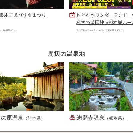
良木町ゑびす夏まつり
おどろきワンダーランド 
科学の遊園地in熊本城ホー
26-08-17
2026-07-25〜2026-08-30
周辺の温泉地
田の原温泉
満願寺温泉
（熊本県）
（熊本県）