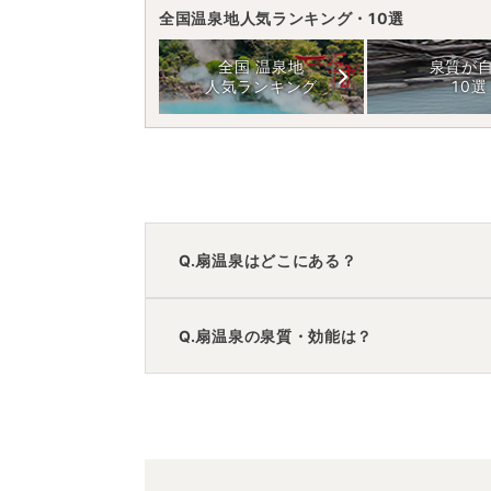
全国温泉地人気ランキング・10選
全国 温泉地
泉質が
人気ランキング
10選
Q.扇温泉はどこにある？
A.
扇温泉
は、
熊本県阿蘇郡南小国町
にあり
Q.扇温泉の泉質・効能は？
車でお越しの方は、日田ICから車で約6
電車でお越しの方は、阿蘇駅からバスで
扇温泉
のアクセス情報の詳細は
こちら
。
A.
泉質は
炭酸水素塩泉
などで、効能は
神経