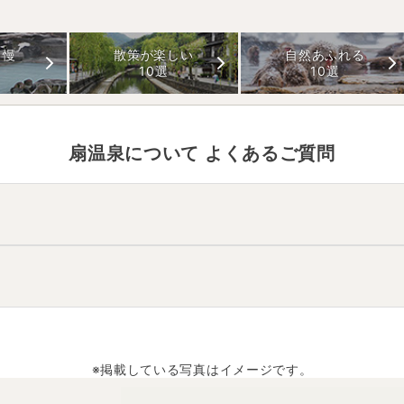
自慢
散策が楽しい
自然あふれる
10選
10選
扇温泉
について よくあるご質問
ます。
0分。
約60分、そこから徒歩で約30分。
痛、動脈硬化、皮膚病
などと言われています。
※掲載している写真はイメージです。