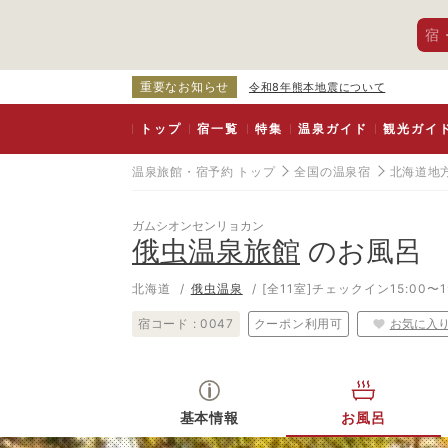
宿
重要なお知らせ
令和8年熊本地震について
トップ
宿一覧
特集
温泉ガイド
観光ガイ
温泉旅館・宿予約 トップ
全国の温泉宿
北海道地
ガムシオンセンリョカン
俄虫温泉旅館
のお風呂
北海道
俄虫温泉
[全11室]
チェックイン15:00〜1
宿コード :
0047
クーポン利用可
お気に入
基本情報
お風呂