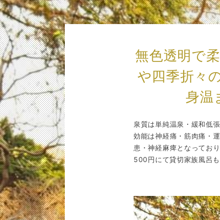
無色透明で柔
や四季折々
身温
泉質は単純温泉・緩和低
効能は神経痛・筋肉痛・
患・神経麻痺となっており
500円にて貸切家族風呂