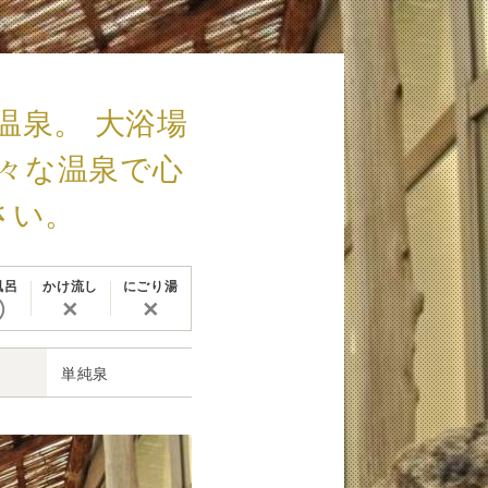
温泉。 大浴場
々な温泉で心
さい。
風呂
かけ流し
にごり湯
◯
✕
✕
単純泉