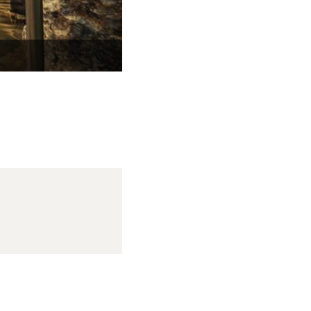
【大浴場】泉質は単純温泉 神経麻