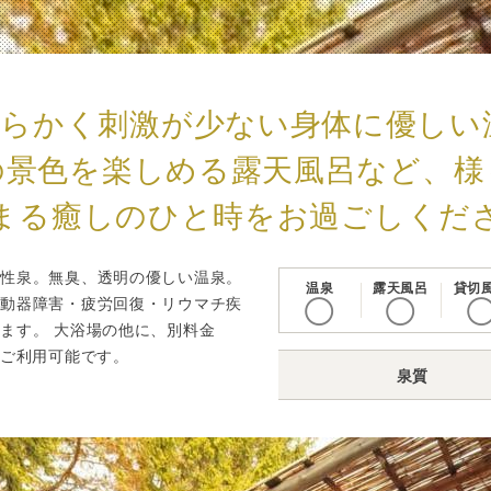
らかく刺激が少ない身体に優しい
の景色を楽しめる露天風呂など、様
まる癒しのひと時をお過ごしくだ
張性泉。無臭、透明の優しい温泉。
温泉
露天風呂
貸切
運動器障害・疲労回復・リウマチ疾
◯
◯
ます。 大浴場の他に、別料金
もご利用可能です。
泉質