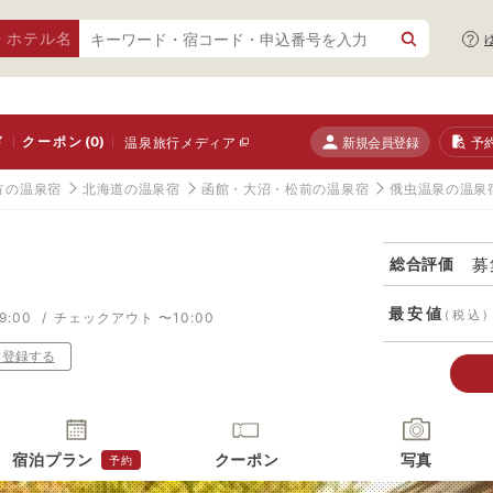
・ホテル名
ド
クーポン
(0)
新規会員登録
予
温泉旅行メディア
方の温泉宿
北海道の温泉宿
函館・大沼・松前の温泉宿
俄虫温泉の温泉
募
総合評価
最安値
(税込)
9:00
チェックアウト 〜10:00
り登録する
宿泊プラン
クーポン
写真
予約