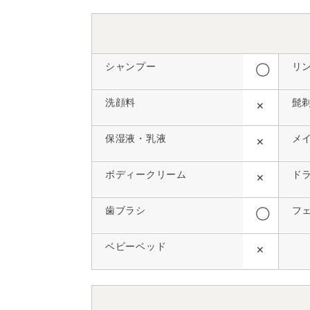
シャンプー
リ
◯
洗顔料
髭
✕
保湿液・乳液
メ
✕
ボディークリーム
ド
✕
歯ブラシ
フ
◯
ベビーベッド
✕