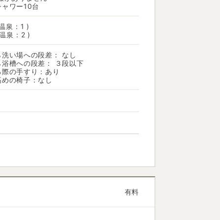
ャワー10台
 温泉：1 )
 温泉：2 )
ら洗い場への段差： なし
ら浴槽への段差： ３段以下
る際の手すり：あり
高めの椅子：なし
経麻痺・疲労回復などの効能がござ
【露天風呂】秋の紅葉、
をお楽しみください。
有料