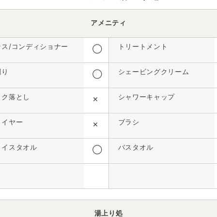
アメニティ
ンス/コンディショナー
トリートメント
◯
剃り
シェービングクリーム
◯
イク落とし
シャワーキャップ
✕
ライヤー
ブラシ
✕
ェイスタオル
バスタオル
◯
湯上り処