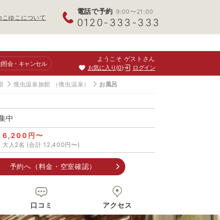
電話で予約
9:00〜21:00
ゆこゆこについて
0120-333-333
ようこそ ゲストさん
約照会
・キャンセル
お気に入り
0
ログイン
宿
俄虫温泉旅館
（俄虫温泉）
お風呂
集中
6,200円〜
大人2名 (合計 12,400円〜)
予約へ（料金・空室確認）
口コミ
アクセス