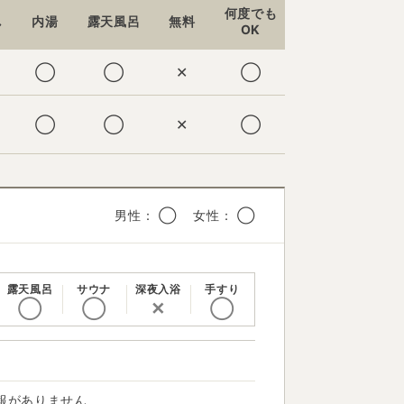
何度でも
し
内湯
露天風呂
無料
OK
◯
◯
✕
◯
◯
◯
✕
◯
男性： ◯ 女性： ◯
露天風呂
サウナ
深夜入浴
手すり
◯
◯
✕
◯
報がありません