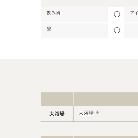
飲み物
ア
◯
畳
◯
大浴場
大浴場