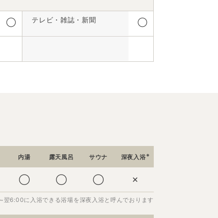
テレビ・雑誌・新聞
◯
◯
※
内湯
露天風呂
サウナ
深夜入浴
◯
◯
◯
✕
00~翌6:00に入浴できる浴場を深夜入浴と呼んでおります