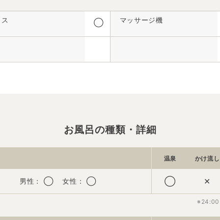
イス
マッサージ機
◯
お風呂の種類・詳細
温泉
かけ流し
◯
✕
男性： ◯ 女性： ◯
※24: