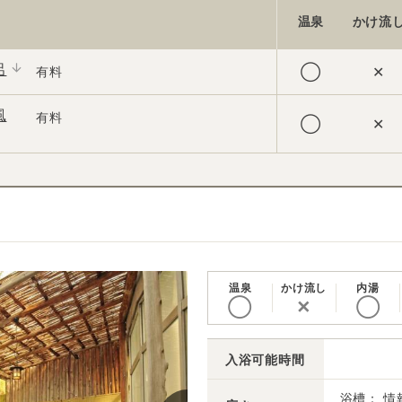
温泉
かけ流
呂
◯
✕
有料
風
有料
◯
✕
温泉
かけ流し
内湯
◯
✕
◯
入浴可能時間
浴槽： 情