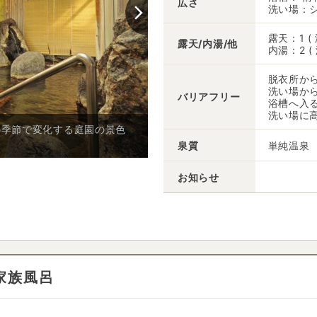
広さ
洗い場：シ
露天：1 (
露天/内湯/他
内湯：2 (
脱衣所か
洗い場か
バリアフリー
浴槽へ入
洗い場に
の季節で変化する庭園の景色
【大浴場】泉質は単純温泉 神
います。
泉質
単純温泉
お知らせ
家族風呂