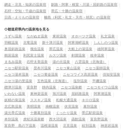
網走・北見・知床の温泉宿
釧路・阿寒・根室・川湯・屈斜路の温泉宿
石狩・空知・千歳の温泉宿
帯広・十勝の温泉宿
日高・えりもの温泉宿
離島（利尻・礼文・天売・焼尻）の温泉宿
○都道府県内の温泉地を見る
うずら温泉
ながぬま温泉
東前温泉
オホーツク温泉
礼文温泉
羽幌温泉
北竜温泉
新十津川温泉
阿寒湖畔温泉
しんしのつ温泉
奥屈斜路温泉
俄虫温泉
帯広温泉
大船上の湯温泉
雄阿寒温泉
鶴居温泉
利尻富士温泉
ルスツ温泉
剣淵温泉
枝幸温泉
まるみ温泉
石狩太美温泉
湯の元温泉
八雲温泉（北海道）
ニセコ駅前温泉
昆布川温泉
ニセコ東山温泉
ニセコ薬師温泉
ニセコ湯本温泉
ニセコ黄金温泉
ニセコワイス高原温泉
倶知安温泉
ニセコ湯の里温泉
五色温泉（北海道）
塩別温泉
平磯温泉
標津川温泉
富良野
靜内温泉
ニセコ温泉郷
ニセコモイワ山温泉
いわない温泉
東神楽温泉
旭川温泉
屈斜路温泉
阿寒湖温泉
妖精の泉温泉
ススキノ温泉
札幌大通温泉
キロロ温泉
北広島温泉
美唄温泉
南幌温泉
伏見温泉
幕別温泉
湯元帯広温泉
十勝幕別温泉
くったり温泉
帯広駅前温泉
本別温泉
虎杖浜温泉郷
西大沼温泉
函館温泉
富良野温泉
富良野 島の下温泉
温根湯温泉
北見温泉
紋別温泉
神居岩温泉