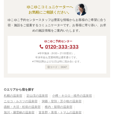
ゆこゆこコミュニケーターへ
お気軽にご相談ください。
ゆこゆこ予約センタースタッフは豊富な情報からお客様のご希望に合う
宿・施設をご提案するコミュニケーターです。お客様に寄り添い、お求
めの施設情報をご案内いたします。
ゆこゆこ予約センター
0120-333-333
※年中無休（9:00～21:00受付）。
年末年始も営業時間は通常通りです。
※17時以降および土日は特に混み合います。
宿コード：
0047
○エリアから宿を探す
札幌の温泉宿
定山渓の温泉宿
小樽・キロロ・積丹の温泉宿
ニセコ・ルスツの温泉宿
洞爺・登別・苫小牧の温泉宿
函館・大沼・松前の温泉宿
稚内・留萌の温泉宿
旭川・層雲峡の温泉宿
富良野・美瑛・トマムの温泉宿