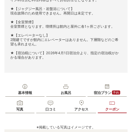
★【ジャグジー風呂・岩盤浴について】
現在故障のため使用できません。再開日は未定です。
★【全室禁煙】
全室禁煙となります。喫煙所は館内と屋外に各1ヶ所ございます。
★【エレベーターなし】
2階建てですが館内にエレベーターはありません。下層階などのご希
望も承れません。
★【宿泊税について】2026年4月1日宿泊分より、指定の宿泊税がか
かる場合があります。
基本情報
お風呂
宿泊プラン
予約
写真
口コミ
アクセス
クーポン
※掲載している写真はイメージです。