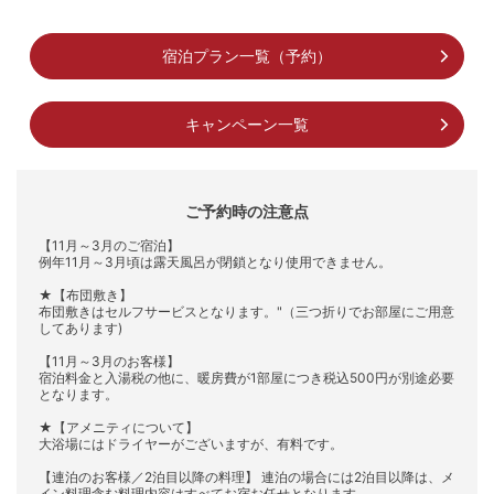
宿泊プラン一覧（予約）
キャンペーン一覧
ご予約時の注意点
【11月～3月のご宿泊】
例年11月～3月頃は露天風呂が閉鎖となり使用できません。
★【布団敷き】
布団敷きはセルフサービスとなります。"（三つ折りでお部屋にご用意
してあります)
【11月～3月のお客様】
宿泊料金と入湯税の他に、暖房費が1部屋につき税込500円が別途必要
となります。
★【アメニティについて】
大浴場にはドライヤーがございますが、有料です。
【連泊のお客様／2泊目以降の料理】 連泊の場合には2泊目以降は、メ
イン料理含む料理内容はすべてお宿お任せとなります。