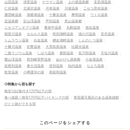
山花温泉
清里温泉
ナウマン温泉
上の湯温泉郷
支笏湖温泉
仁伏温泉
北湯沢温泉
月形温泉
川湯温泉
ニセコ昆布温泉
層雲峡温泉
洞爺湖温泉
十勝岳温泉
摩周温泉
ウトロ温泉
盃温泉郷
定山渓温泉
芦別温泉
恵山温泉郷
ニセコアンヌプリ温泉
養老牛温泉
丸駒温泉
旭岳温泉
朝里川温泉
カルルス温泉
然別湖畔温泉
湯の川温泉
見市温泉
トムラウシ温泉
白金温泉
網走湖畔温泉
しんのしつ温泉
十勝川温泉
壮瞥温泉
大雪高原温泉
比羅夫温泉
二股ラジウム温泉
しほろ温泉
鹿部温泉
長万部温泉
天塩川温泉
愛山渓温泉
然別峡菅野温泉
ぬかびら源泉郷
小金湯温泉
岩尾別温泉
東大沼温泉
登別温泉
知内温泉
なよろ温泉
歌登温泉
小樽運河の湯
美留和温泉
○特集から宿を探す
格安1泊2食付き1万円以下の宿
食べ放題！格安1万円以下バイキングの宿
客室露天風呂のある温泉旅館
ひとり旅ができる宿
このページをシェアする