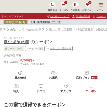
0
0
メ
メニュー
電話予約
クーポン
予約照会
お気に入り
ニ
ュ
ようこそ ゲストさん
ゆこゆこについて
新規会員登録
ログイン
ー
重要なお知らせ
令和8年熊本地震について
を
開
泉宿
函館・大沼・松前の温泉宿
俄虫温泉の温泉宿
俄虫温泉旅館
（俄虫温
く
ガムシオンセンリョカン
俄虫温泉旅館
のクーポン
お気に入り登録する
宿コード :
0047
クーポン利用可
募集中
総合評価
6,200円〜
最安値
(税込)
大人2名 (合計 12,400円〜)
基本情報
お風呂
宿泊プラン
予約
写真
口コミ
アクセス
クーポン
この宿で獲得できるクーポン