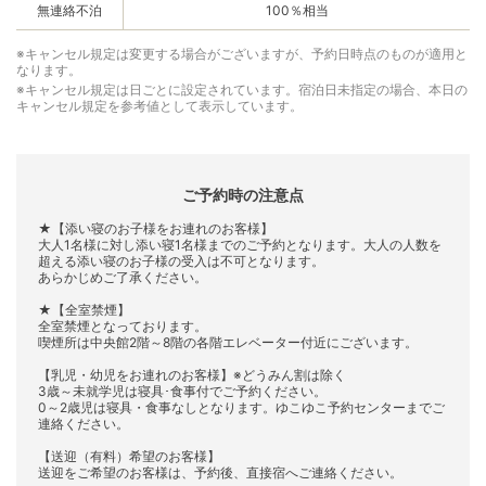
無連絡不泊
100％相当
※キャンセル規定は変更する場合がございますが、予約日時点のものが適用と
なります。
※キャンセル規定は日ごとに設定されています。宿泊日未指定の場合、本日の
キャンセル規定を参考値として表示しています。
ご予約時の注意点
★【添い寝のお子様をお連れのお客様】
大人1名様に対し添い寝1名様までのご予約となります。大人の人数を
超える添い寝のお子様の受入は不可となります。
あらかじめご了承ください。
★【全室禁煙】
全室禁煙となっております。
喫煙所は中央館2階～8階の各階エレベーター付近にございます。
【乳児・幼児をお連れのお客様】※どうみん割は除く
3歳～未就学児は寝具･食事付でご予約ください。
0～2歳児は寝具・食事なしとなります。ゆこゆこ予約センターまでご
連絡ください。
【送迎（有料）希望のお客様】
送迎をご希望のお客様は、予約後、直接宿へご連絡ください。