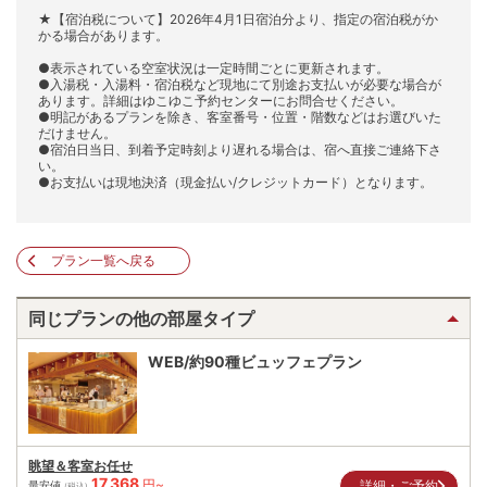
★【宿泊税について】2026年4月1日宿泊分より、指定の宿泊税がか
かる場合があります。
●表示されている空室状況は一定時間ごとに更新されます。
●入湯税・入湯料・宿泊税など現地にて別途お支払いが必要な場合が
あります。詳細はゆこゆこ予約センターにお問合せください。
●明記があるプランを除き、客室番号・位置・階数などはお選びいた
だけません。
●宿泊日当日、到着予定時刻より遅れる場合は、宿へ直接ご連絡下さ
い。
●お支払いは現地決済（現金払い/クレジットカード）となります。
プラン一覧へ戻る
同じプランの他の部屋タイプ
WEB/約90種ビュッフェプラン
眺望＆客室お任せ
17,368
円~
詳細・ご予約
最安値
(税込)