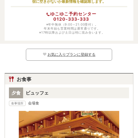
宿に空きがないか最新情報を確認致します。
幼児（寝具・食事あり）
大人料金の50%
ゆこゆこ予約センター
幼児（寝具あり）
受け入れ不可
0120-333-333
幼児（食事あり）
※年中無休（9:00～21:00受付）。
受け入れ不可
年末年始も営業時間は通常通りです。
※17時以降および土日は特に混み合います。
幼児（寝具・食事なし）
1100円
※日別の料金については、カレンダー上の
マークよりご確認ください。マークのな
い日程ではお子様はご予約いただけません。
お気に入りプランに登録する
お食事
夕食
ビュッフェ
会場食
食事場所