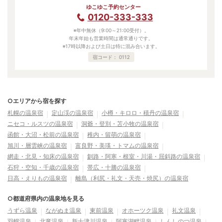
ゆこゆこ予約センター
0120-333-333
※年中無休（9:00～21:00受付）。
年末年始も営業時間は通常通りです。
※17時以降および土日は特に混み合います。
宿コード：
0112
○エリアから宿を探す
札幌の温泉宿
定山渓の温泉宿
小樽・キロロ・積丹の温泉宿
ニセコ・ルスツの温泉宿
洞爺・登別・苫小牧の温泉宿
函館・大沼・松前の温泉宿
稚内・留萌の温泉宿
旭川・層雲峡の温泉宿
富良野・美瑛・トマムの温泉宿
網走・北見・知床の温泉宿
釧路・阿寒・根室・川湯・屈斜路の温泉宿
石狩・空知・千歳の温泉宿
帯広・十勝の温泉宿
日高・えりもの温泉宿
離島（利尻・礼文・天売・焼尻）の温泉宿
○都道府県内の温泉地を見る
うずら温泉
ながぬま温泉
東前温泉
オホーツク温泉
礼文温泉
羽幌温泉
北竜温泉
新十津川温泉
阿寒湖畔温泉
しんしのつ温泉