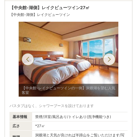
【中央館-湖側】レイクビューツイン27㎡
【中央館-湖側】レイクビューツイン
ラン花火大
【中央館
【中央館-レイクビューツインの一例】洞爺湖を望む人気
会に時期
客室
バスタブはなく、シャワーブースを設けております
基本情報
禁煙/洋室/風呂あり/トイレあり(洗浄機能つき)
広さ
*27㎡
洞爺湖と天気が良ければ羊蹄山をご覧いただけます/写