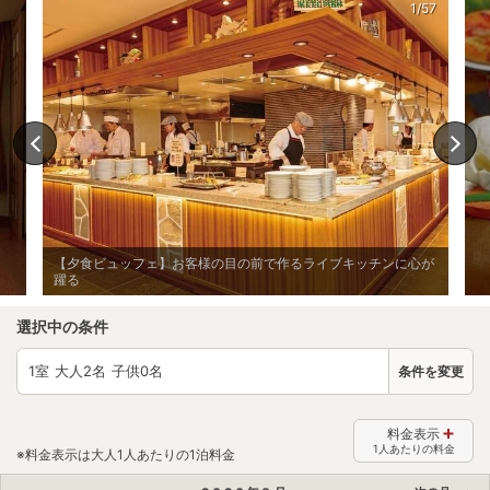
1/57
【夕食ビュッフェ】お客様の目の前で作るライブキッチンに心が
躍る
選択中の条件
1
室 大人
2
名 子供
0
名
条件を変更
料金表示
1人あたりの料金
※料金表示は大人1人あたりの1泊料金