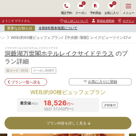
0
0
メ
メニュー
電話予約
クーポン
予約照会
お気に入り
ニ
ュ
ようこそ ゲストさん
ゆこゆこについて
新規会員登録
ログイン
ー
重要なお知らせ
令和8年熊本地震について
を
開
ラン
WEB/約90種ビュッフェプラン/【中央館-湖側】レイクビューツイン27㎡
く
トウヤコマンセイカクホテルレイクサイドテラス
洞爺湖万世閣ホテルレイクサイドテラス
のプ
ラン詳細
宿コード :
0112
クーポン利用可
お気に入りに登録
プラン一覧へ戻る
WEB/約90種ビュッフェプラン
18,526
最安値
(税込)
円〜
夕朝食付
(合計 37,052円〜)
プラン内容を詳しく見る