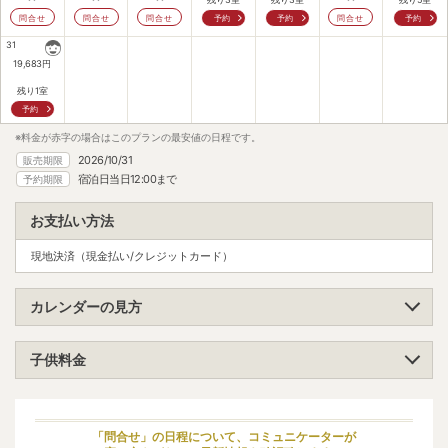
問合せ
問合せ
問合せ
予約
予約
問合せ
予約
31
19,683
円
残り1室
予約
※料金が赤字の場合はこのプランの最安値の日程です。
2026/10/31
販売期限
宿泊日当日12:00まで
予約期限
お支払い方法
現地決済（現金払い/クレジットカード）
カレンダーの見方
子供料金
小学生（高学年）
大人料金の70%
小学生（低学年）
大人料金の70%
「問合せ」の日程について、コミュニケーターが