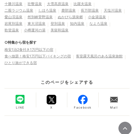
十勝川温泉
壮瞥温泉
大雪高原温泉
比羅夫温泉
二股ラジウム温泉
しほろ温泉
鹿部温泉
長万部温泉
天塩川温泉
愛山渓温泉
然別峡菅野温泉
ぬかびら源泉郷
小金湯温泉
岩尾別温泉
東大沼温泉
登別温泉
知内温泉
なよろ温泉
歌登温泉
小樽運河の湯
美留和温泉
○特集から宿を探す
格安1泊2食付き1万円以下の宿
食べ放題！格安1万円以下バイキングの宿
客室露天風呂のある温泉旅館
ひとり旅ができる宿
このページをシェアする
LINE
X
Facebook
Mail