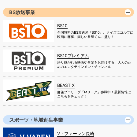
BS放送事業
BS10
全国無料のBS放送局『BS10』。クイズにゴルフに
映画に麻雀、楽しい番組てんこ盛り！
BS10プレミアム
語り継がれる映画や音楽をお届けする、大人のた
めのエンタテインメントチャンネル
BEAST X
麻雀プロリーグ「Mリーグ」参戦中！最新情報は
こちらをチェック！
スポーツ・地域創生事業
V・ファーレン長崎