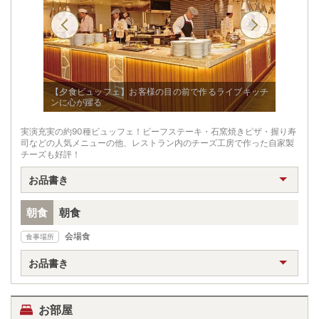
のトッピン
【夕食ビュッフェ】お客様の目の前で作るライブキッチ
【夕食ビ
ンに心が躍る
料理を心
実演充実の約90種ビュッフェ！ビーフステーキ・石窯焼きピザ・握り寿
司などの人気メニューの他、レストラン内のチーズ工房で作った自家製
チーズも好評！
お品書き
朝食
朝食
会場食
食事場所
お品書き
お部屋