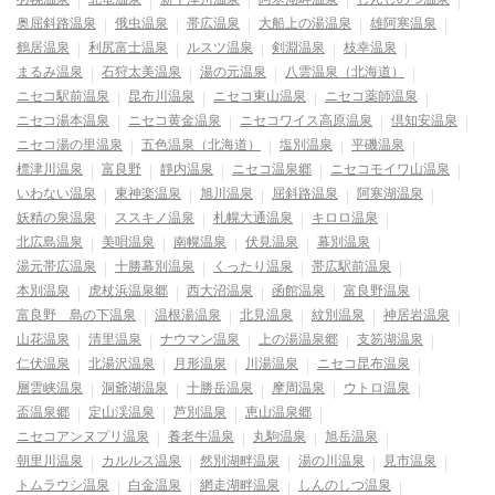
奥屈斜路温泉
俄虫温泉
帯広温泉
大船上の湯温泉
雄阿寒温泉
鶴居温泉
利尻富士温泉
ルスツ温泉
剣淵温泉
枝幸温泉
まるみ温泉
石狩太美温泉
湯の元温泉
八雲温泉（北海道）
ニセコ駅前温泉
昆布川温泉
ニセコ東山温泉
ニセコ薬師温泉
ニセコ湯本温泉
ニセコ黄金温泉
ニセコワイス高原温泉
倶知安温泉
ニセコ湯の里温泉
五色温泉（北海道）
塩別温泉
平磯温泉
標津川温泉
富良野
靜内温泉
ニセコ温泉郷
ニセコモイワ山温泉
いわない温泉
東神楽温泉
旭川温泉
屈斜路温泉
阿寒湖温泉
妖精の泉温泉
ススキノ温泉
札幌大通温泉
キロロ温泉
北広島温泉
美唄温泉
南幌温泉
伏見温泉
幕別温泉
湯元帯広温泉
十勝幕別温泉
くったり温泉
帯広駅前温泉
本別温泉
虎杖浜温泉郷
西大沼温泉
函館温泉
富良野温泉
富良野 島の下温泉
温根湯温泉
北見温泉
紋別温泉
神居岩温泉
山花温泉
清里温泉
ナウマン温泉
上の湯温泉郷
支笏湖温泉
仁伏温泉
北湯沢温泉
月形温泉
川湯温泉
ニセコ昆布温泉
層雲峡温泉
洞爺湖温泉
十勝岳温泉
摩周温泉
ウトロ温泉
盃温泉郷
定山渓温泉
芦別温泉
恵山温泉郷
ニセコアンヌプリ温泉
養老牛温泉
丸駒温泉
旭岳温泉
朝里川温泉
カルルス温泉
然別湖畔温泉
湯の川温泉
見市温泉
トムラウシ温泉
白金温泉
網走湖畔温泉
しんのしつ温泉