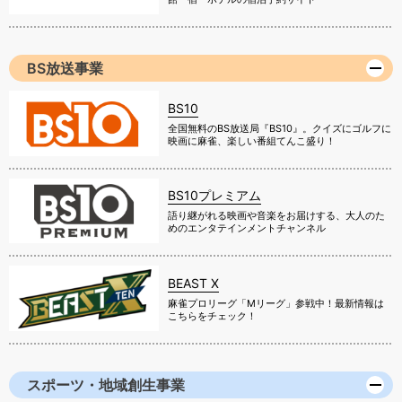
BS放送事業
BS10
全国無料のBS放送局『BS10』。クイズにゴルフに
映画に麻雀、楽しい番組てんこ盛り！
BS10プレミアム
語り継がれる映画や音楽をお届けする、大人のた
めのエンタテインメントチャンネル
BEAST X
麻雀プロリーグ「Mリーグ」参戦中！最新情報は
こちらをチェック！
スポーツ・地域創生事業