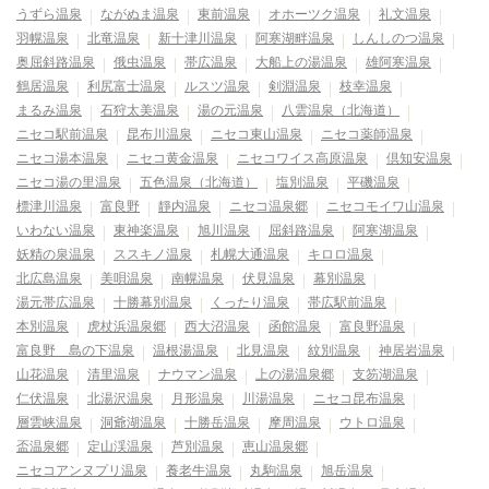
うずら温泉
ながぬま温泉
東前温泉
オホーツク温泉
礼文温泉
羽幌温泉
北竜温泉
新十津川温泉
阿寒湖畔温泉
しんしのつ温泉
奥屈斜路温泉
俄虫温泉
帯広温泉
大船上の湯温泉
雄阿寒温泉
鶴居温泉
利尻富士温泉
ルスツ温泉
剣淵温泉
枝幸温泉
まるみ温泉
石狩太美温泉
湯の元温泉
八雲温泉（北海道）
ニセコ駅前温泉
昆布川温泉
ニセコ東山温泉
ニセコ薬師温泉
ニセコ湯本温泉
ニセコ黄金温泉
ニセコワイス高原温泉
倶知安温泉
ニセコ湯の里温泉
五色温泉（北海道）
塩別温泉
平磯温泉
標津川温泉
富良野
靜内温泉
ニセコ温泉郷
ニセコモイワ山温泉
いわない温泉
東神楽温泉
旭川温泉
屈斜路温泉
阿寒湖温泉
妖精の泉温泉
ススキノ温泉
札幌大通温泉
キロロ温泉
北広島温泉
美唄温泉
南幌温泉
伏見温泉
幕別温泉
湯元帯広温泉
十勝幕別温泉
くったり温泉
帯広駅前温泉
本別温泉
虎杖浜温泉郷
西大沼温泉
函館温泉
富良野温泉
富良野 島の下温泉
温根湯温泉
北見温泉
紋別温泉
神居岩温泉
山花温泉
清里温泉
ナウマン温泉
上の湯温泉郷
支笏湖温泉
仁伏温泉
北湯沢温泉
月形温泉
川湯温泉
ニセコ昆布温泉
層雲峡温泉
洞爺湖温泉
十勝岳温泉
摩周温泉
ウトロ温泉
盃温泉郷
定山渓温泉
芦別温泉
恵山温泉郷
ニセコアンヌプリ温泉
養老牛温泉
丸駒温泉
旭岳温泉