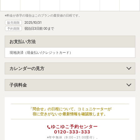
※料金が赤字の場合はこのプランの最安値の日程です。
2025/10/31
販売期限
宿泊日3日前 00まで
予約期限
お支払い方法
現地決済（現金払い/クレジットカード）
カレンダーの見方
子供料金
小学生（高学年）
大人料金の100%
小学生（低学年）
大人料金の100%
「問合せ」の日程について、コミュニケーターが
宿に空きがないか最新情報を確認致します。
幼児（寝具・食事あり）
-
ゆこゆこ予約センター
幼児（寝具あり）
-
0120-333-333
幼児（食事あり）
※年中無休（9:00～21:00受付）。
-