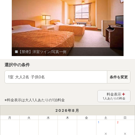
■【禁煙】洋室ツイン/写真一例
選択中の条件
1
室 大人
2
名 子供
0
名
条件を変更
料金表示
1人あたりの料金
※料金表示は大人1人あたりの1泊料金
2026
年
8
月
月
火
水
木
金
土
日
1
2
×
×