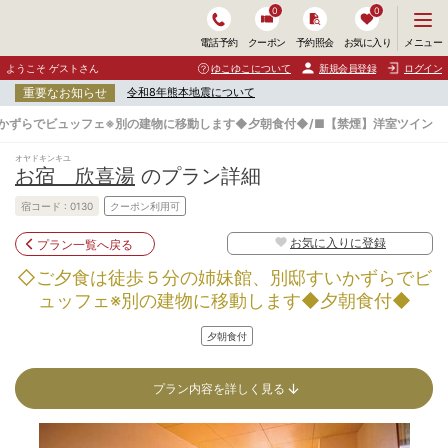
0
0
メ
メニュー
電話予約
クーポン
予約照会
お気に入り
ニ
ュ
ようこそ ゲストさん
ゆこゆこについて
新規会員登録
ログイン
ー
重要なお知らせ
令和8年熊本地震について
を
開
かずらでビュッフェ※別の建物に移動します◆夕朝食付◆/■【禁煙】洋室ツイン
く
オヤドキンキユ
お宿 欣喜湯
のプラン詳細
宿コード :
0130
クーポン利用可
お気に入りに登録
プラン一覧へ戻る
◇ご夕食は徒歩５分の姉妹館、別邸すいかずらでビ
ュッフェ※別の建物に移動します◆夕朝食付◆
夕朝食付
プラン内容を詳しく見る