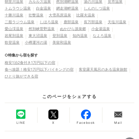
朝里川温泉
カルルス温泉
然別湖畔温泉
湯の川温泉
見市温泉
トムラウシ温泉
白金温泉
網走湖畔温泉
しんのしつ温泉
十勝川温泉
壮瞥温泉
大雪高原温泉
比羅夫温泉
二股ラジウム温泉
しほろ温泉
鹿部温泉
長万部温泉
天塩川温泉
愛山渓温泉
然別峡菅野温泉
ぬかびら源泉郷
小金湯温泉
岩尾別温泉
東大沼温泉
登別温泉
知内温泉
なよろ温泉
歌登温泉
小樽運河の湯
美留和温泉
○特集から宿を探す
格安1泊2食付き1万円以下の宿
食べ放題！格安1万円以下バイキングの宿
客室露天風呂のある温泉旅館
ひとり旅ができる宿
このページをシェアする
LINE
X
Facebook
Mail