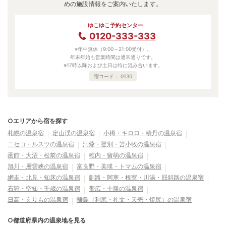
めの施設情報をご案内いたします。
ゆこゆこ予約センター
0120-333-333
※年中無休（9:00～21:00受付）。
年末年始も営業時間は通常通りです。
※17時以降および土日は特に混み合います。
宿コード：
0130
○エリアから宿を探す
札幌の温泉宿
定山渓の温泉宿
小樽・キロロ・積丹の温泉宿
ニセコ・ルスツの温泉宿
洞爺・登別・苫小牧の温泉宿
函館・大沼・松前の温泉宿
稚内・留萌の温泉宿
旭川・層雲峡の温泉宿
富良野・美瑛・トマムの温泉宿
網走・北見・知床の温泉宿
釧路・阿寒・根室・川湯・屈斜路の温泉宿
石狩・空知・千歳の温泉宿
帯広・十勝の温泉宿
日高・えりもの温泉宿
離島（利尻・礼文・天売・焼尻）の温泉宿
○都道府県内の温泉地を見る