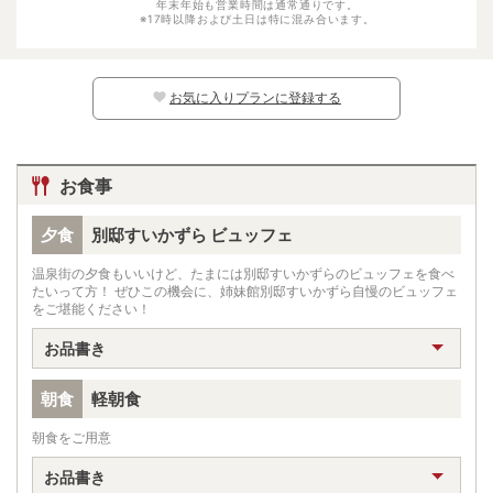
年末年始も営業時間は通常通りです。
※17時以降および土日は特に混み合います。
幼児（寝具・食事なし）
1100円
※日別の料金については、カレンダー上の
マークよりご確認ください。マークのな
い日程ではお子様はご予約いただけません。
お気に入りプランに登録する
お食事
夕食
別邸すいかずら ビュッフェ
温泉街の夕食もいいけど、たまには別邸すいかずらのビュッフェを食べ
たいって方！ ぜひこの機会に、姉妹館別邸すいかずら自慢のビュッフェ
をご堪能ください！
お品書き
朝食
軽朝食
朝食をご用意
お品書き