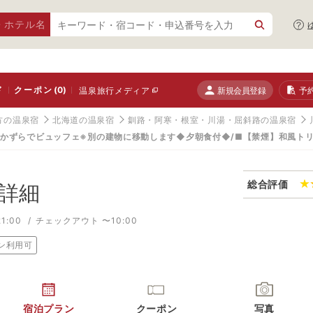
・ホテル名
ド
クーポン
(0)
新規会員登録
予
温泉旅行メディア
方の温泉宿
北海道の温泉宿
釧路・阿寒・根室・川湯・屈斜路の温泉宿
かずらでビュッフェ※別の建物に移動します◆夕朝食付◆/■【禁煙】和風ト
総合評価
詳細
1:00
チェックアウト 〜10:00
ン利用可
宿泊プラン
クーポン
写真