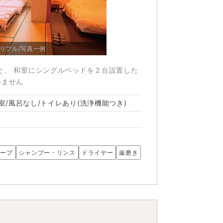
リプル/写真一例
と、 和室にシングルベッドを２台設置した
いません
室/風呂なし/トイレあり(洗浄機能つき)
ソープ
シャンプー・リンス
ドライヤー
歯磨き