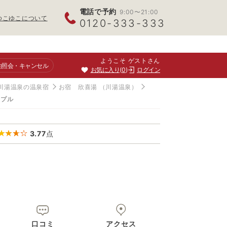
電話で予約
9:00〜21:00
ゆこゆこについて
0120-333-333
ようこそ ゲストさん
約照会
・キャンセル
お気に入り
0
ログイン
川湯温泉の温泉宿
お宿 欣喜湯
（川湯温泉）
リプル
3.77
点
口コミ
アクセス