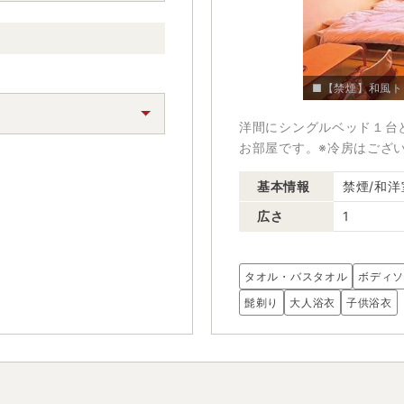
■【禁煙】和風ト
洋間にシングルベッド１台
お部屋です。※冷房はござ
基本情報
禁煙/和洋
広さ
1
タオル・バスタオル
ボディ
髭剃り
大人浴衣
子供浴衣