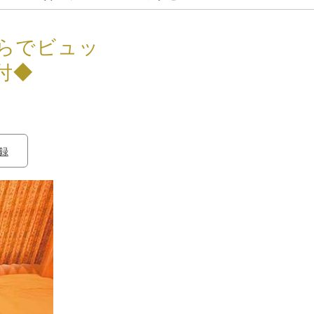
らでビュッ
付◆
録