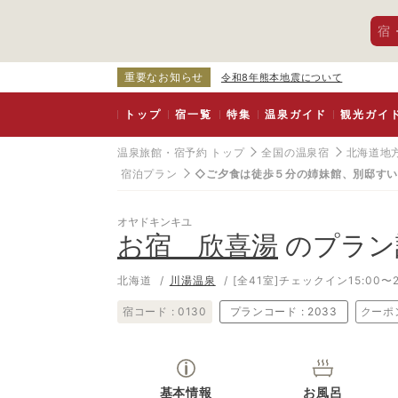
宿
重要なお知らせ
令和8年熊本地震について
トップ
宿一覧
特集
温泉ガイド
観光ガイ
温泉旅館・宿予約 トップ
全国の温泉宿
北海道地
宿泊プラン
◇ご夕食は徒歩５分の姉妹館、別邸すい
オヤドキンキユ
お宿 欣喜湯
のプラン
北海道
川湯温泉
[全41室]
チェックイン15:00〜2
宿コード :
0130
プランコード :
2033
クーポ
基本情報
お風呂