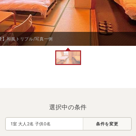
煙】和風トリプル/写真一例
選択中の条件
1
室 大人
2
名 子供
0
名
条件を変更