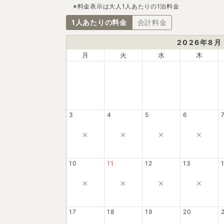
※料金表示は大人1人あたりの1泊料金
1人あたりの料金
合計料金
2026
年
8
月
月
火
水
木
3
4
5
6
×
×
×
×
10
11
12
13
×
×
×
×
17
18
19
20