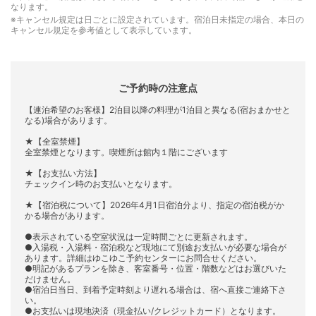
なります。
※キャンセル規定は日ごとに設定されています。宿泊日未指定の場合、本日の
キャンセル規定を参考値として表示しています。
ご予約時の注意点
【連泊希望のお客様】2泊目以降の料理が1泊目と異なる(宿おまかせと
なる)場合があります。
★【全室禁煙】
全室禁煙となります。喫煙所は館内１階にございます
★【お支払い方法】
チェックイン時のお支払いとなります。
★【宿泊税について】2026年4月1日宿泊分より、指定の宿泊税がか
かる場合があります。
●表示されている空室状況は一定時間ごとに更新されます。
●入湯税・入湯料・宿泊税など現地にて別途お支払いが必要な場合が
あります。詳細はゆこゆこ予約センターにお問合せください。
●明記があるプランを除き、客室番号・位置・階数などはお選びいた
だけません。
●宿泊日当日、到着予定時刻より遅れる場合は、宿へ直接ご連絡下さ
い。
●お支払いは現地決済（現金払い/クレジットカード）となります。