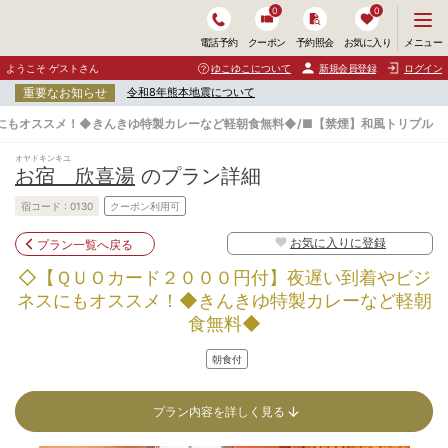
0
0
メ
メニュー
電話予約
クーポン
予約照会
お気に入り
ニ
ュ
ようこそ ゲストさん
ゆこゆこについて
新規会員登録
ログイン
ー
重要なお知らせ
令和8年熊本地震について
を
開
にもオススメ！◆きんきゆ特製カレーなど軽朝食無料◆/■【禁煙】和風トリプル
く
オヤドキンキユ
お宿 欣喜湯
のプラン詳細
宿コード :
0130
クーポン利用可
お気に入りに登録
プラン一覧へ戻る
◇【ＱＵＯカード２０００円付】夜遅い到着やビジ
ネスにもオススメ！◆きんきゆ特製カレーなど軽朝
食無料◆
朝食付
プラン内容を詳しく見る