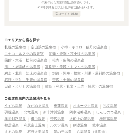
年末年始も営業時間は通常通りです。
※17時以降および土日は特に混み合います。
宿コード：
0130
○エリアから宿を探す
札幌の温泉宿
定山渓の温泉宿
小樽・キロロ・積丹の温泉宿
ニセコ・ルスツの温泉宿
洞爺・登別・苫小牧の温泉宿
函館・大沼・松前の温泉宿
稚内・留萌の温泉宿
旭川・層雲峡の温泉宿
富良野・美瑛・トマムの温泉宿
網走・北見・知床の温泉宿
釧路・阿寒・根室・川湯・屈斜路の温泉宿
石狩・空知・千歳の温泉宿
帯広・十勝の温泉宿
日高・えりもの温泉宿
離島（利尻・礼文・天売・焼尻）の温泉宿
○都道府県内の温泉地を見る
うずら温泉
ながぬま温泉
東前温泉
オホーツク温泉
礼文温泉
羽幌温泉
北竜温泉
新十津川温泉
阿寒湖畔温泉
しんしのつ温泉
奥屈斜路温泉
俄虫温泉
帯広温泉
大船上の湯温泉
雄阿寒温泉
鶴居温泉
利尻富士温泉
ルスツ温泉
剣淵温泉
枝幸温泉
まるみ温泉
石狩太美温泉
湯の元温泉
八雲温泉（北海道）