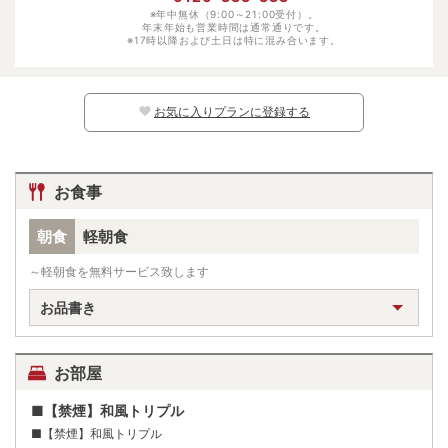
幼児（食事あり）
※年中無休（9:00～21:00受付）。
-
年末年始も営業時間は通常通りです。
※17時以降および土日は特に混み合います。
幼児（寝具・食事なし）
1100円
※日別の料金については、カレンダー上の
マークよりご確認ください。マークのな
い日程ではお子様はご予約いただけません。
お気に入りプランに登録する
お食事
朝食
軽朝食
～軽朝食を無料サービス致します
お品書き
お部屋
■【禁煙】和風トリプル
■【禁煙】和風トリプル