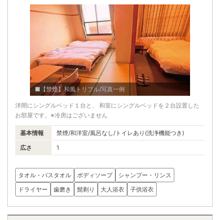
■【禁煙】和風トリプル/写真一例
洋間にシングルベッド１台と、 和室にシングルベッドを２台設置した
お部屋です。※冷房はございません
基本情報
禁煙/和洋室/風呂なし/トイレあり(洗浄機能つき)
広さ
1
タオル・バスタオル
ボディソープ
シャンプー・リンス
ドライヤー
歯磨き
髭剃り
大人浴衣
子供浴衣