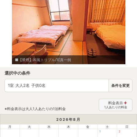
■【禁煙】和風トリプル/写真一例
選択中の条件
1
室 大人
2
名 子供
0
名
条件を変更
料金表示
1人あたりの料金
※料金表示は大人1人あたりの1泊料金
2026
年
8
月
月
火
水
木
金
土
日
1
2