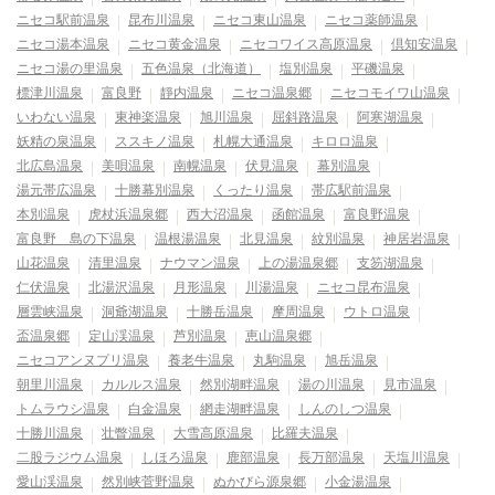
ニセコ駅前温泉
昆布川温泉
ニセコ東山温泉
ニセコ薬師温泉
ニセコ湯本温泉
ニセコ黄金温泉
ニセコワイス高原温泉
倶知安温泉
ニセコ湯の里温泉
五色温泉（北海道）
塩別温泉
平磯温泉
標津川温泉
富良野
靜内温泉
ニセコ温泉郷
ニセコモイワ山温泉
いわない温泉
東神楽温泉
旭川温泉
屈斜路温泉
阿寒湖温泉
妖精の泉温泉
ススキノ温泉
札幌大通温泉
キロロ温泉
北広島温泉
美唄温泉
南幌温泉
伏見温泉
幕別温泉
湯元帯広温泉
十勝幕別温泉
くったり温泉
帯広駅前温泉
本別温泉
虎杖浜温泉郷
西大沼温泉
函館温泉
富良野温泉
富良野 島の下温泉
温根湯温泉
北見温泉
紋別温泉
神居岩温泉
山花温泉
清里温泉
ナウマン温泉
上の湯温泉郷
支笏湖温泉
仁伏温泉
北湯沢温泉
月形温泉
川湯温泉
ニセコ昆布温泉
層雲峡温泉
洞爺湖温泉
十勝岳温泉
摩周温泉
ウトロ温泉
盃温泉郷
定山渓温泉
芦別温泉
恵山温泉郷
ニセコアンヌプリ温泉
養老牛温泉
丸駒温泉
旭岳温泉
朝里川温泉
カルルス温泉
然別湖畔温泉
湯の川温泉
見市温泉
トムラウシ温泉
白金温泉
網走湖畔温泉
しんのしつ温泉
十勝川温泉
壮瞥温泉
大雪高原温泉
比羅夫温泉
二股ラジウム温泉
しほろ温泉
鹿部温泉
長万部温泉
天塩川温泉
愛山渓温泉
然別峡菅野温泉
ぬかびら源泉郷
小金湯温泉