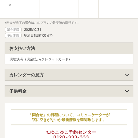
×
※料金が赤字の場合はこのプランの最安値の日程です。
2025/10/31
販売期限
宿泊日1日前 00まで
予約期限
お支払い方法
現地決済（現金払い/クレジットカード）
カレンダーの見方
子供料金
小学生（高学年）
大人料金の100%
小学生（低学年）
大人料金の100%
「問合せ」の日程について、コミュニケーターが
宿に空きがないか最新情報を確認致します。
幼児（寝具・食事あり）
-
ゆこゆこ予約センター
幼児（寝具あり）
-
0120-333-333