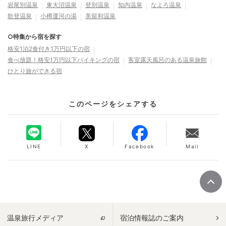
岩尾別温泉
東大沼温泉
登別温泉
知内温泉
なよろ温泉
歌登温泉
小樽運河の湯
美留和温泉
○特集から宿を探す
格安1泊2食付き1万円以下の宿
食べ放題！格安1万円以下バイキングの宿
客室露天風呂のある温泉旅館
ひとり旅ができる宿
このページをシェアする
LINE
X
Facebook
Mail
温泉旅行メディア
宿泊情報誌のご案内