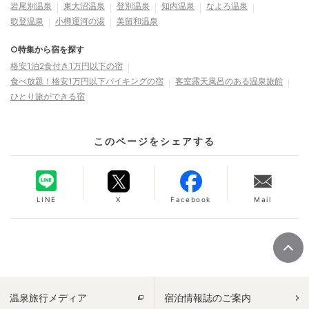
岩尾別温泉
東大沼温泉
登別温泉
知内温泉
なよろ温泉
歌登温泉
小樽運河の湯
美留和温泉
○特集から宿を探す
格安1泊2食付き1万円以下の宿
食べ放題！格安1万円以下バイキングの宿
客室露天風呂のある温泉旅館
ひとり旅ができる宿
このページをシェアする
LINE
X
Facebook
Mail
温泉旅行メディア
宿泊情報誌のご案内