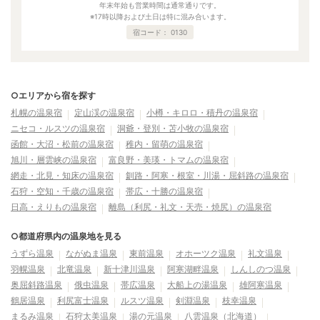
年末年始も営業時間は通常通りです。
※17時以降および土日は特に混み合います。
宿コード：
0130
○エリアから宿を探す
札幌の温泉宿
定山渓の温泉宿
小樽・キロロ・積丹の温泉宿
ニセコ・ルスツの温泉宿
洞爺・登別・苫小牧の温泉宿
函館・大沼・松前の温泉宿
稚内・留萌の温泉宿
旭川・層雲峡の温泉宿
富良野・美瑛・トマムの温泉宿
網走・北見・知床の温泉宿
釧路・阿寒・根室・川湯・屈斜路の温泉宿
石狩・空知・千歳の温泉宿
帯広・十勝の温泉宿
日高・えりもの温泉宿
離島（利尻・礼文・天売・焼尻）の温泉宿
○都道府県内の温泉地を見る
うずら温泉
ながぬま温泉
東前温泉
オホーツク温泉
礼文温泉
羽幌温泉
北竜温泉
新十津川温泉
阿寒湖畔温泉
しんしのつ温泉
奥屈斜路温泉
俄虫温泉
帯広温泉
大船上の湯温泉
雄阿寒温泉
鶴居温泉
利尻富士温泉
ルスツ温泉
剣淵温泉
枝幸温泉
まるみ温泉
石狩太美温泉
湯の元温泉
八雲温泉（北海道）