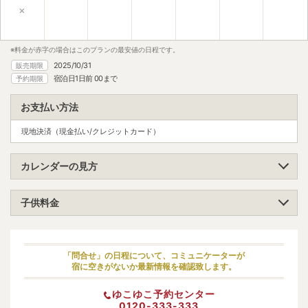
×
※料金が赤字の場合はこのプランの最安値の日程です。
2025/10/31
販売期限
宿泊日1日前 00まで
予約期限
お支払い方法
現地決済（現金払い/クレジットカード）
カレンダーの見方
子供料金
小学生（高学年）
大人料金の100%
小学生（低学年）
大人料金の100%
「問合せ」の日程について、コミュニケーターが
宿に空きがないか最新情報を確認致します。
幼児（寝具・食事あり）
-
ゆこゆこ予約センター
幼児（寝具あり）
-
0120-333-333