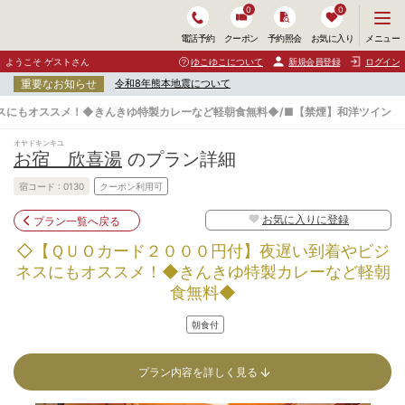
0
0
メ
メニュー
電話予約
クーポン
予約照会
お気に入り
ニ
ュ
ようこそ ゲストさん
ゆこゆこについて
新規会員登録
ログイン
ー
重要なお知らせ
令和8年熊本地震について
を
開
スにもオススメ！◆きんきゆ特製カレーなど軽朝食無料◆/■【禁煙】和洋ツイン
く
オヤドキンキユ
お宿 欣喜湯
のプラン詳細
宿コード :
0130
クーポン利用可
お気に入りに登録
プラン一覧へ戻る
◇【ＱＵＯカード２０００円付】夜遅い到着やビジ
ネスにもオススメ！◆きんきゆ特製カレーなど軽朝
食無料◆
朝食付
プラン内容を詳しく見る