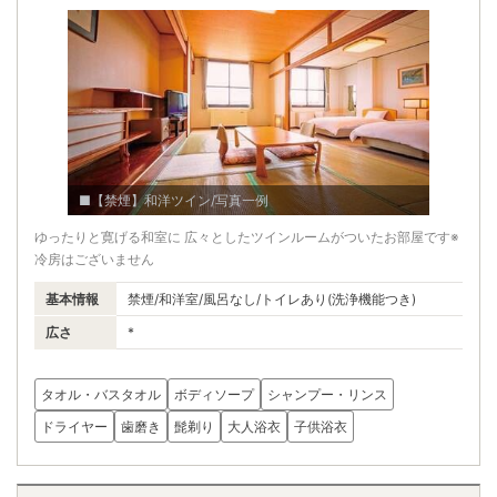
■【禁煙】和洋ツイン/写真一例
ゆったりと寛げる和室に 広々としたツインルームがついたお部屋です※
冷房はございません
基本情報
禁煙/和洋室/風呂なし/トイレあり(洗浄機能つき)
広さ
*
タオル・バスタオル
ボディソープ
シャンプー・リンス
ドライヤー
歯磨き
髭剃り
大人浴衣
子供浴衣