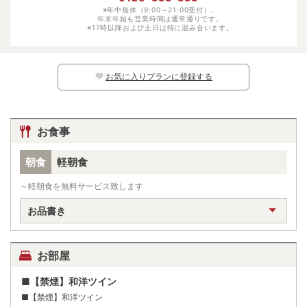
幼児（食事あり）
※年中無休（9:00～21:00受付）。
-
年末年始も営業時間は通常通りです。
※17時以降および土日は特に混み合います。
幼児（寝具・食事なし）
1100円
※日別の料金については、カレンダー上の
マークよりご確認ください。マークのな
い日程ではお子様はご予約いただけません。
お気に入りプランに登録する
お食事
朝食
軽朝食
～軽朝食を無料サービス致します
お品書き
お部屋
■【禁煙】和洋ツイン
■【禁煙】和洋ツイン