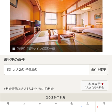
■【禁煙】和洋ツイン/写真一例
選択中の条件
1
室 大人
2
名 子供
0
名
条件を変更
料金表示
1人あたりの料金
※料金表示は大人1人あたりの1泊料金
2026
年
8
月
月
火
水
木
金
土
日
1
2