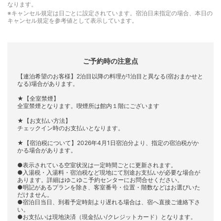
なります。
※キャンセル規定は日ごとに設定されています。宿泊日未指定の場合、本日の
キャンセル規定を参考値として表示しています。
ご予約時の注意点
【連泊希望のお客様】2泊目以降の料理が1泊目と異なる(宿おまかせと
なる)場合があります。
★【全室禁煙】
全室禁煙となります。喫煙所は館内１階にございます
★【お支払い方法】
チェックイン時のお支払いとなります。
★【宿泊税について】2026年4月1日宿泊分より、指定の宿泊税がか
かる場合があります。
●表示されている空室状況は一定時間ごとに更新されます。
●入湯税・入湯料・宿泊税など現地にて別途お支払いが必要な場合が
あります。詳細はゆこゆこ予約センターにお問合せください。
●明記があるプランを除き、客室番号・位置・階数などはお選びいた
だけません。
●宿泊日当日、到着予定時刻より遅れる場合は、宿へ直接ご連絡下さ
い。
●お支払いは現地決済（現金払い/クレジットカード）となります。