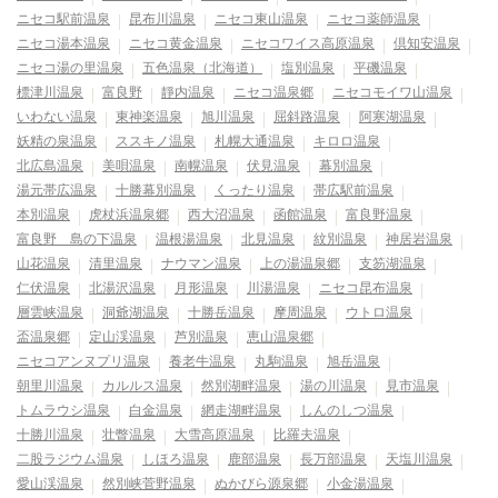
ニセコ駅前温泉
昆布川温泉
ニセコ東山温泉
ニセコ薬師温泉
ニセコ湯本温泉
ニセコ黄金温泉
ニセコワイス高原温泉
倶知安温泉
ニセコ湯の里温泉
五色温泉（北海道）
塩別温泉
平磯温泉
標津川温泉
富良野
靜内温泉
ニセコ温泉郷
ニセコモイワ山温泉
いわない温泉
東神楽温泉
旭川温泉
屈斜路温泉
阿寒湖温泉
妖精の泉温泉
ススキノ温泉
札幌大通温泉
キロロ温泉
北広島温泉
美唄温泉
南幌温泉
伏見温泉
幕別温泉
湯元帯広温泉
十勝幕別温泉
くったり温泉
帯広駅前温泉
本別温泉
虎杖浜温泉郷
西大沼温泉
函館温泉
富良野温泉
富良野 島の下温泉
温根湯温泉
北見温泉
紋別温泉
神居岩温泉
山花温泉
清里温泉
ナウマン温泉
上の湯温泉郷
支笏湖温泉
仁伏温泉
北湯沢温泉
月形温泉
川湯温泉
ニセコ昆布温泉
層雲峡温泉
洞爺湖温泉
十勝岳温泉
摩周温泉
ウトロ温泉
盃温泉郷
定山渓温泉
芦別温泉
恵山温泉郷
ニセコアンヌプリ温泉
養老牛温泉
丸駒温泉
旭岳温泉
朝里川温泉
カルルス温泉
然別湖畔温泉
湯の川温泉
見市温泉
トムラウシ温泉
白金温泉
網走湖畔温泉
しんのしつ温泉
十勝川温泉
壮瞥温泉
大雪高原温泉
比羅夫温泉
二股ラジウム温泉
しほろ温泉
鹿部温泉
長万部温泉
天塩川温泉
愛山渓温泉
然別峡菅野温泉
ぬかびら源泉郷
小金湯温泉