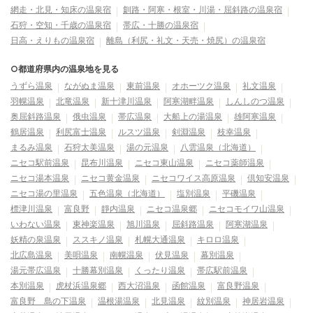
網走・北見・知床の温泉宿
釧路・阿寒・根室・川湯・屈斜路の温泉宿
石狩・空知・千歳の温泉宿
帯広・十勝の温泉宿
日高・えりもの温泉宿
離島（利尻・礼文・天売・焼尻）の温泉宿
○都道府県内の温泉地を見る
うずら温泉
ながぬま温泉
東前温泉
オホーツク温泉
礼文温泉
羽幌温泉
北竜温泉
新十津川温泉
阿寒湖畔温泉
しんしのつ温泉
奥屈斜路温泉
俄虫温泉
帯広温泉
大船上の湯温泉
雄阿寒温泉
鶴居温泉
利尻富士温泉
ルスツ温泉
剣淵温泉
枝幸温泉
まるみ温泉
石狩太美温泉
湯の元温泉
八雲温泉（北海道）
ニセコ駅前温泉
昆布川温泉
ニセコ東山温泉
ニセコ薬師温泉
ニセコ湯本温泉
ニセコ黄金温泉
ニセコワイス高原温泉
倶知安温泉
ニセコ湯の里温泉
五色温泉（北海道）
塩別温泉
平磯温泉
標津川温泉
富良野
靜内温泉
ニセコ温泉郷
ニセコモイワ山温泉
いわない温泉
東神楽温泉
旭川温泉
屈斜路温泉
阿寒湖温泉
妖精の泉温泉
ススキノ温泉
札幌大通温泉
キロロ温泉
北広島温泉
美唄温泉
南幌温泉
伏見温泉
幕別温泉
湯元帯広温泉
十勝幕別温泉
くったり温泉
帯広駅前温泉
本別温泉
虎杖浜温泉郷
西大沼温泉
函館温泉
富良野温泉
富良野 島の下温泉
温根湯温泉
北見温泉
紋別温泉
神居岩温泉