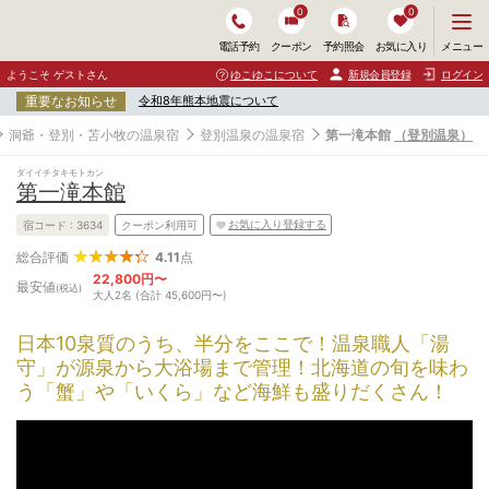
0
0
メ
メニュー
電話予約
クーポン
予約照会
お気に入り
ニ
ュ
ようこそ ゲストさん
ゆこゆこについて
新規会員登録
ログイン
ー
重要なお知らせ
令和8年熊本地震について
を
開
洞爺・登別・苫小牧の温泉宿
登別温泉の温泉宿
第一滝本館
（登別温泉）
く
ダイイチタキモトカン
第一滝本館
お気に入り登録する
宿コード :
3634
クーポン利用可
4.11
点
総合評価
22,800円〜
最安値
(税込)
大人2名 (合計 45,600円〜)
日本10泉質のうち、半分をここで！温泉職人「湯
守」が源泉から大浴場まで管理！北海道の旬を味わ
う「蟹」や「いくら」など海鮮も盛りだくさん！