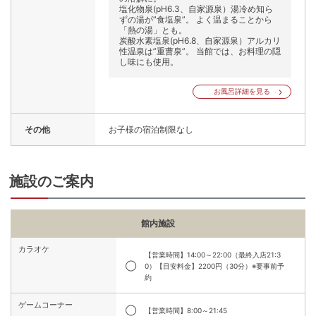
塩化物泉(pH6.3、自家源泉）湯冷め知ら
ずの湯が”食塩泉”。 よく温まることから
「熱の湯」とも。
炭酸水素塩泉(pH6.8、自家源泉）アルカリ
性温泉は”重曹泉”。 当館では、お料理の隠
し味にも使用。
お風呂詳細を見る
その他
お子様の宿泊制限なし
施設のご案内
館内施設
カラオケ
【営業時間】14:00～22:00（最終入店21:3
◯
0）【目安料金】2200円（30分）※要事前予
約
ゲームコーナー
◯
【営業時間】8:00～21:45