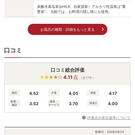
炭酸水素塩泉(pH6.8、自家源泉）アルカリ性温泉は”重
曹泉”。 当館では、お料理の隠し味にも使用。
お風呂の種類・詳細をもっと見る
口コミ
口コミ総合評価
4.11
点
（全17件）
4.52
4.05
4.17
風呂
夕食
朝食
部屋・
接客・
3.52
3.70
4.00
清潔さ
施設
サービス
評価点の算出基準について
投稿日：
2026/04/24