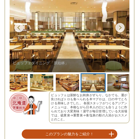
【スタンダード西館和室/例】8畳のベーシックな客室。
ビュッフェは新鮮なお刺身がずらり。なかでも、運が
ゆこゆこ
良ければトロも食べられる本マグロは、口の中でとろ
北海道
ける美味しさでした。 各国スタッフがつくるアジアン
メニューは、本格ながら日本人の口にも合うように作
営業担当
られており大変美味！湯守が毎日管理している大浴場
では、硫黄泉→重曹泉→食塩泉の順の入浴がおススメ
とのこと。
このプランの魅力をご紹介！