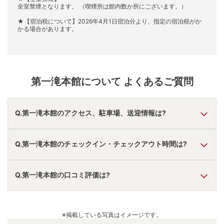
全室禁煙となります。 （喫煙所は館内数か所にございます。）
★【宿泊税について】2026年4月1日宿泊分より、指定の宿泊税がか
かる場合があります。
第一滝本館
について よくあるご質問
Q.第一滝本館のアクセス、駐車場、送迎情報は?
A.
車で登別東I,Cより10分。
Q.第一滝本館のチェックイン・チェックアウト時間は?
駐車場あり。
アクセス情報の詳細は
こちら
。
A.
チェックインは
14:00
~
19:00
、チェックアウトは〜
10:00
Q.第一滝本館の口コミ評価は?
です。
※プランによって異なる場合があります。
A.
口コミ総合評価は
4.11
点で、
風呂評価が最も高いです。
口コミ情報の詳細は
こちら
。
※掲載している写真はイメージです。