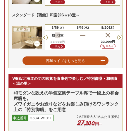
予約
予約
スタンダード【西館】和室(26㎡/8畳～
空室を表示
【お部屋タイプ】
8/16(日)
8/17(月)
8/18(火)
8/19(水)
8/20(木)
8/
洋室
和室
残り
2
室
お部屋の詳細を見る
Previous
33,000
円
33
33,000
円
スーペリア【東館】ツイ
問合せ
予約
ン(32㎡)
【スーペリア東館/例】シャ
スーペリア【南館】和室(26㎡/10畳)
部屋タイプをもっと見る
ワーブース完備
2
名
1
室時大人1名あたり(税込)
申込番号
3634-W1011
24
,
800
8/16(日)
8/17(月)
8/18(火)
8/19(水)
8/20(木)
8/
円～
和室
WEB/北海道の旬の味覚を食事処で楽しむ／特別御膳・和朝食
残り
2
室
残り
2
室
残
Previous
＜湯の里＞
34,000
円
34,000
円
34
5(火)
8/26(水)
8/27(木)
8/28(金)
8/29(土)
8/
予約
予約
和モダンな設えの半個室風テーブル席で一段上の和会
席膳を。
残り
5
室
残り
2
室
残り
3
室
Previous
スーペリア【東館】ツイン(32㎡)*
ズワイガニやお造りなどをお楽しみ頂けるワンランク
32,800
円
32,800
円
32,800
円
上の「特別御膳」をご用意
予約
予約
予約
8/16(日)
8/17(月)
8/18(火)
8/19(水)
8/20(木)
8/
2
名
1
室時大人1名あたり(税込)
申込番号
3634-W1011
洋室
27
,
200
円～
残り
3
室
残
Previous
プランの詳細を見る
35,000
円
35,000
円
35