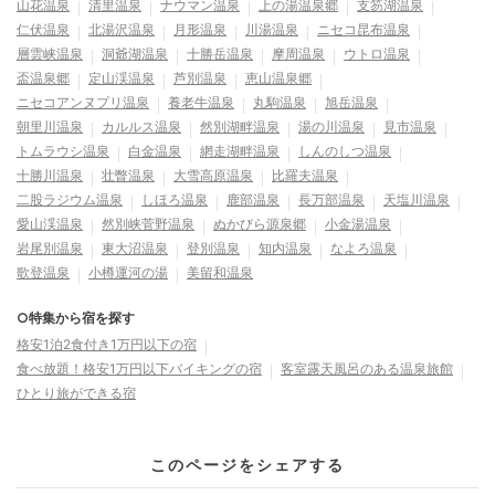
山花温泉
清里温泉
ナウマン温泉
上の湯温泉郷
支笏湖温泉
仁伏温泉
北湯沢温泉
月形温泉
川湯温泉
ニセコ昆布温泉
層雲峡温泉
洞爺湖温泉
十勝岳温泉
摩周温泉
ウトロ温泉
盃温泉郷
定山渓温泉
芦別温泉
恵山温泉郷
ニセコアンヌプリ温泉
養老牛温泉
丸駒温泉
旭岳温泉
朝里川温泉
カルルス温泉
然別湖畔温泉
湯の川温泉
見市温泉
トムラウシ温泉
白金温泉
網走湖畔温泉
しんのしつ温泉
十勝川温泉
壮瞥温泉
大雪高原温泉
比羅夫温泉
二股ラジウム温泉
しほろ温泉
鹿部温泉
長万部温泉
天塩川温泉
愛山渓温泉
然別峡菅野温泉
ぬかびら源泉郷
小金湯温泉
岩尾別温泉
東大沼温泉
登別温泉
知内温泉
なよろ温泉
歌登温泉
小樽運河の湯
美留和温泉
○特集から宿を探す
格安1泊2食付き1万円以下の宿
食べ放題！格安1万円以下バイキングの宿
客室露天風呂のある温泉旅館
ひとり旅ができる宿
このページをシェアする