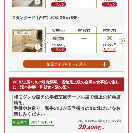
35,200
円
35,200
円
35
予約
予約
空室を表示
スタンダード【西館】和室(26㎡/8畳～
【お部屋タイプ】
和室
8/16(日)
8/17(月)
8/18(火)
8/19(水)
8/20(木)
8/
お部屋の詳細を見る
和室
残り
2
室
Previous
デラックス【本館】和室
35,200
円
35
35,200
円
(40㎡～/10畳
問合せ
予約
【デラックス本館和室/例】
広めの和室タイプの客室
2
名
1
室時大人1名あたり(税込)
申込番号
3634-W1011
スーペリア【南館】和室(26㎡/10畳)
部屋タイプをもっと見る
25
,
800
円～
8/16(日)
8/17(月)
8/18(火)
8/19(水)
8/20(木)
8/
和室
WEB/上質な旬の味覚満載 当館最上級の会席を食事処で楽し
残り
2
室
残り
2
室
残
Previous
7(木)
8/28(金)
8/29(土)
8/30(日)
8/31(月)
9/
む／滝本御膳・和朝食＜湯の里＞
36,200
円
36,200
円
36
残り
1
室
予約
予約
Previous
和モダンな設えの半個室風テーブル席で最上の和会席
00
円
33,800
円
30,800
円
30,
膳を。
合せ
予約
予約
スーペリア【東館】和室(32㎡/10畳)
毛蟹やお造り、和牛のほか四季折々の旬の味わいをお
楽しみください
8/16(日)
8/17(月)
8/18(火)
8/19(水)
8/20(木)
8/
プランの詳細を見る
2
名
1
室時大人1名あたり(税込)
申込番号
3634-W1011
和室
29
,
400
円～
Previous