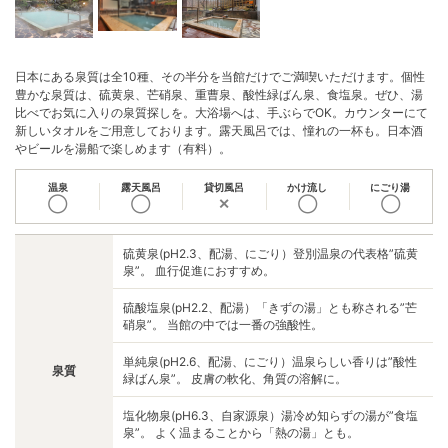
日本にある泉質は全10種、その半分を当館だけでご満喫いただけます。個性
豊かな泉質は、硫黄泉、芒硝泉、重曹泉、酸性緑ばん泉、食塩泉。ぜひ、湯
比べでお気に入りの泉質探しを。大浴場へは、手ぶらでOK。カウンターにて
新しいタオルをご用意しております。露天風呂では、憧れの一杯も。日本酒
やビールを湯船で楽しめます（有料）。
温泉
露天風呂
貸切風呂
かけ流し
にごり湯
◯
◯
✕
◯
◯
硫黄泉(pH2.3、配湯、にごり）登別温泉の代表格”硫黄
泉”。 血行促進におすすめ。
硫酸塩泉(pH2.2、配湯）「きずの湯」とも称される”芒
硝泉”。 当館の中では一番の強酸性。
単純泉(pH2.6、配湯、にごり）温泉らしい香りは”酸性
泉質
緑ばん泉”。 皮膚の軟化、角質の溶解に。
塩化物泉(pH6.3、自家源泉）湯冷め知らずの湯が”食塩
泉”。 よく温まることから「熱の湯」とも。