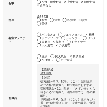
◯ 夕食・朝食付き
✕ 夕食付き
✕ 朝食付き
食事
✕ 食事なし
全385室
部屋
◯ 和室
◯ 洋室
◯ 和洋室
✕ 喫煙
◯ 禁煙
◯ バスタオル
◯ フェイスタオル
✕ 石鹸
客室アメニテ
◯ ボディソープ
◯ シャンプー
◯ リンス
ィ
◯ 歯磨き
✕ 髭剃り
◯ ドライヤー
◯ 大人浴衣
✕ 子供浴衣
◯ 温泉
◯ 露天風呂
✕ 貸切風呂
◯ かけ流し
◯ にごり湯
【温泉地】
登別温泉
【泉質】
硫黄泉(pH2.3、配湯、にごり）登別温泉
の代表格”硫黄泉”。 血行促進におすすめ。
硫酸塩泉(pH2.2、配湯）「きずの湯」とも
称される”芒硝泉”。 当館の中では一番の強
酸性。
お風呂
単純泉(pH2.6、配湯、にごり）温泉らしい
香りは”酸性緑ばん泉”。 皮膚の軟化、角質
の溶解に。