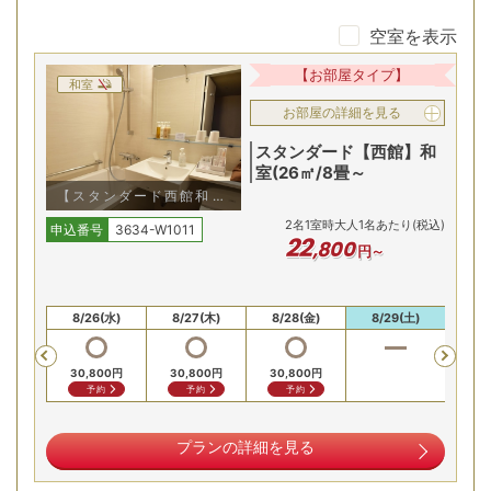
空室を表示
5種類もの泉質を楽しめる「温泉天国」
【お部屋タイプ】
和室
お部屋の詳細を見る
スタンダード【西館】和
室(26㎡/8畳～
【スタンダード西館和室/
例】ユニットバスタイプ
2
名
1
室時大人1名あたり(税込)
申込番号
3634-W1011
22
,
800
円～
日本にある泉質は全10種。その半数の5種類を、なんと当宿
5(火)
8/26(水)
8/27(木)
8/28(金)
8/29(土)
8/
だけで満喫できます！湯比べでお気に入りの泉質探しをする
Previous
のもおすすめ。1,500坪に35の湯船が広がる、まさに登別の
30,800
円
30,800
円
30,800
円
「温泉天国」です
予約
予約
予約
北海道の旬を味わう種類豊富なビュッフェ
プランの詳細を見る