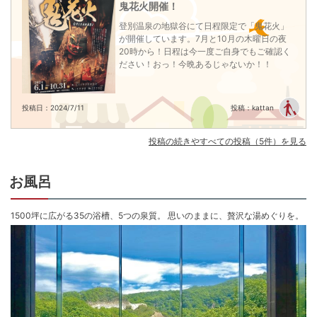
Previous
鬼花火開催！
※全客室内Wi-Fi設置有
40,400
円
40,400
円
40
チェックイン14:00〜19:00
問合せ
問合せ
登別温泉の地獄谷にて日程限定で「鬼花火」
チェックアウト 〜10:00
が開催しています。7月と10月の木曜日の夜
20時から！日程は今一度ご自身でもご確認く
ださい！おっ！今晩あるじゃないか！！
投稿日：2024/7/11
投稿：kattan
投稿の続きやすべての投稿（5件）を見る
お風呂
1500坪に広がる35の浴槽、5つの泉質。 思いのままに、贅沢な湯めぐりを。