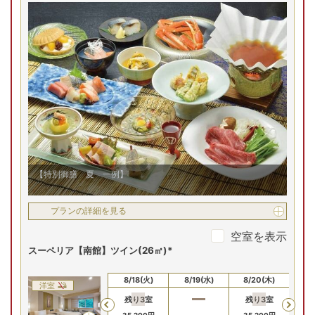
問合せ
予約
空室を表示
スーペリア【東館】和室(32㎡/10畳)
【お部屋タイプ】
和室
8/16(日)
8/17(月)
8/18(火)
8/19(水)
8/20(木)
8/
和室
お部屋の詳細を見る
Previous
スーペリア【東館】和室
35,000
円
35,000
円
35
(32㎡/10畳)
問合せ
問合せ
【スーペリア東館和室/例】
季節を彩る中庭の景色を眺め
2
名
1
室時大人1名あたり(税込)
ながらご滞在いただける ス
申込番号
3634-W1011
24
,
800
タイリッシュな和室
円～
【特別御膳 夏 一例】
プランの詳細を見る
5(火)
8/26(水)
8/27(木)
8/28(金)
8/29(土)
8/
残り
1
室
Previous
空室を表示
32,800
円
32,800
円
32,800
円
スーペリア【南館】ツイン(26㎡)*
問合せ
問合せ
予約
8/16(日)
8/17(月)
8/18(火)
8/19(水)
8/20(木)
8/
洋室
プランの詳細を見る
残り
3
室
残り
3
室
残
Previous