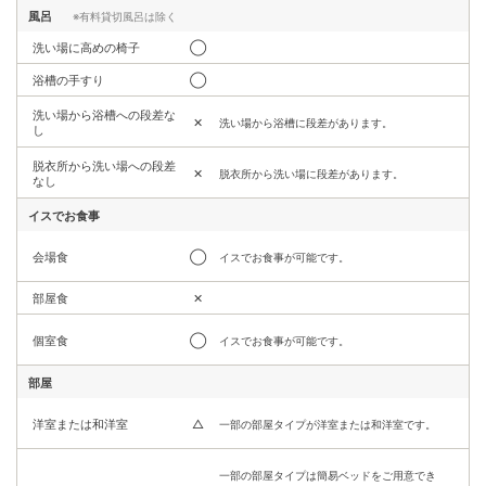
風呂
※有料貸切風呂は除く
洗い場に高めの椅子
◯
浴槽の手すり
◯
洗い場から浴槽への段差な
✕
洗い場から浴槽に段差があります。
し
脱衣所から洗い場への段差
✕
脱衣所から洗い場に段差があります。
なし
イスでお食事
会場食
◯
イスでお食事が可能です。
部屋食
✕
個室食
◯
イスでお食事が可能です。
部屋
洋室または和洋室
△
一部の部屋タイプが洋室または和洋室です。
一部の部屋タイプは簡易ベッドをご用意でき