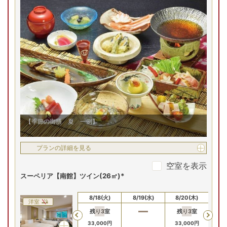
プランの詳細を見る
空室を表示
江戸末期創業の第一滝本館は、登別温泉街の中央に位置し、
【お部屋タイプ】
和室
正面には地獄谷の噴気が立ち上る最高のロケーションにあり
ます。客室数は約400室。館内には複数の飲食店、土産処、
お部屋の詳細を見る
プールも完備する一大温泉リゾート
スーペリア【南館】和室
(26㎡/10畳)
【スーペリア南館和室/例】
ユニットバスタイプ
2
名
1
室時大人1名あたり(税込)
【季節の御膳 夏 一例】
申込番号
3634-W1011
23
,
800
円～
プランの詳細を見る
3(日)
8/24(月)
8/25(火)
8/26(水)
8/27(木)
8/
空室を表示
スーペリア【南館】ツイン(26㎡)*
Previous
31,800
円
31,800
円
31,800
円
31,
予約
予約
予約
8/16(日)
8/17(月)
8/18(火)
8/19(水)
8/20(木)
8/
洋室
残り
3
室
残り
3
室
残
Previous
プランの詳細を見る
33,000
円
33,000
円
33