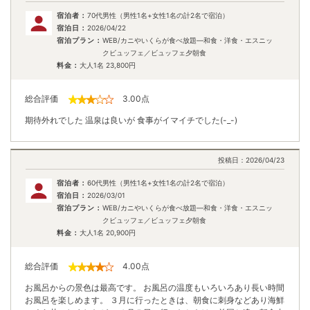
宿泊者：
70代男性（男性1名+女性1名の計2名で宿泊）
宿泊日：
2026/04/22
宿泊プラン：
WEB/カニやいくらが食べ放題―和食・洋食・エスニッ
クビュッフェ／ビュッフェ夕朝食
料金：
大人1名
23,800
円
総合評価
3.00
点
期待外れでした 温泉は良いが 食事がイマイチでした(-_-)
投稿日：
2026/04/23
宿泊者：
60代男性（男性1名+女性1名の計2名で宿泊）
宿泊日：
2026/03/01
宿泊プラン：
WEB/カニやいくらが食べ放題―和食・洋食・エスニッ
クビュッフェ／ビュッフェ夕朝食
料金：
大人1名
20,900
円
総合評価
4.00
点
お風呂からの景色は最高です。 お風呂の温度もいろいろあり長い時間
お風呂を楽しめます。 ３月に行ったときは、朝食に刺身などあり海鮮