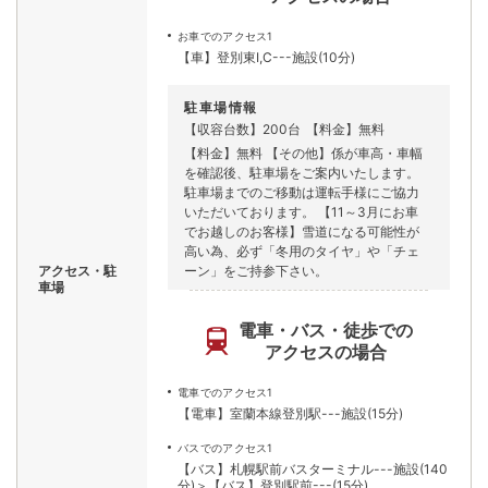
お車でのアクセス1
【車】登別東I,C---施設(10分)
駐車場情報
【収容台数】200台
【料金】無料
【料金】無料 【その他】係が車高・車幅
を確認後、駐車場をご案内いたします。
駐車場までのご移動は運転手様にご協力
いただいております。 【11～3月にお車
でお越しのお客様】雪道になる可能性が
高い為、必ず「冬用のタイヤ」や「チェ
アクセス・駐
ーン」をご持参下さい。
車場
電車・バス・徒歩での
アクセスの場合
電車でのアクセス1
【電車】室蘭本線登別駅---施設(15分)
バスでのアクセス1
【バス】札幌駅前バスターミナル---施設(140
分)＞【バス】登別駅前---(15分)