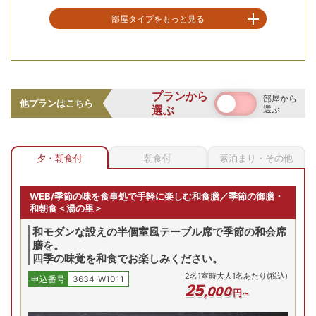
部屋タイプをもっと見る
空室を表示
【お部屋タイプ】
洋室
プランから
部屋から
お部屋の詳細を見る
他プランはこちら
選ぶ
選ぶ
スーペリア【南館】ツイ
北海道の旬の幸を存分に堪能できる和洋滝本ビュッフェ。目
ン(26㎡)
の前で仕上げるライブキッチンでは「熱々ステーキ」や「天
【スーペリア南館ツイン/
夕・朝食付
朝食付
素泊まり・その他
ぷら」をご用意。北海道らしい海鮮の数々や、道産食材を使
例】和みを感じさせる空間
2
名
1
室時大人1名あたり(税込)
申込番号
3634-W1011
うエスニック料理まで目白押し！
22
,
800
円～
WEB/季節の味を食事処で手軽に楽しむ和食膳／季節の御膳・
和朝食＜湯の里＞
別といえばここ老舗の一大温泉リゾート
和モダンな設えの半個室風テーブル席で季節の和会席
6(火)
10/7(水)
10/8(木)
10/9(金)
10/10(土)
10/
膳を。
残り
3
室
残り
6
室
残
Previous
四季の味覚を和食でお楽しみください。
00
円
32,800
円
26,800
円
26,800
円
28,800
円
28,
2
名
1
室時大人1名あたり(税込)
申込番号
3634-W1011
合せ
問合せ
予約
予約
予約
25
,
000
円～