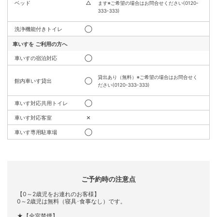
ベッド
△
ます※ご希望の場合はお問合せください(0120-
333-333)
洗浄機能付きトイレ
◯
車いすを
ご利用の方へ
車いすの宿泊対応
◯
貸出あり（無料）※ご希望の場合はお問合せく
館内車いす貸出
◯
ださい(0120-333-333)
車いす対応共用トイレ
◯
車いす対応客室
✕
車いす専用駐車場
◯
ご予約時の注意点
【0～2歳児をお連れのお客様】
0～2歳児は無料（寝具･食事なし）です。
★【全室禁煙】