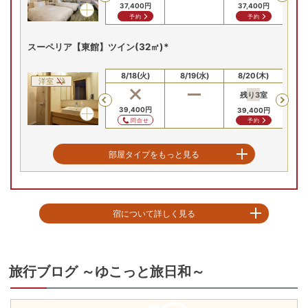
37,400
円
37,400
円
37
予約
予約
スーペリア【東館】ツイン(32㎡)*
8/16(日)
8/17(月)
8/18(火)
8/19(水)
8/20(木)
8/
洋室
残り
3
室
残
Previous
39,400
円
39,400
円
39
問合せ
予約
スーペリア【東館】和室(32㎡/10畳)
部屋タイプをもっと見る
8/16(日)
8/17(月)
8/18(火)
8/19(水)
8/20(木)
8/
和室
Previous
宿について詳しく見る
39,400
円
39,400
円
39
問合せ
問合せ
創業160余年。日本の主な10泉質のうちなんと半分の5種が堪能でき、湯守が
デラックス【本館】和室(40㎡～/10畳
管理するお湯で寛げるまさに”温泉天国”なお宿。そしてお隣は、登別温泉の象
徴「地獄谷」。その伝統と恵みを、湯船にたっぷりと注ぎます。お食事は、
旅行ブログ ～ゆこっと旅日和～
バラエティ豊かに３種類。お部屋食、お食事処での和会席膳、ビュッフェを
8/16(日)
8/17(月)
8/18(火)
8/19(水)
8/20(木)
8/
和室
ご用意。夫婦ふたり旅、お孫さん家族との三世代旅行、温泉まんきつ旅な
ど、様々なシーンでお越しくださいませ。
