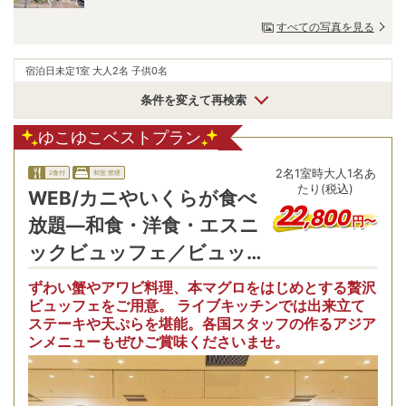
すべての写真を見る
宿泊日未定
1室 大人2名 子供0名
条件を変えて再検索
ゆこゆこベストプラン
2
名
1
室時
大人1名あ
2食付
和室:禁煙
たり(税込)
WEB/カニやいくらが食べ
22
,
800
円〜
放題―和食・洋食・エスニ
ックビュッフェ／ビュッ
フェ夕朝食
ずわい蟹やアワビ料理、本マグロをはじめとする贅沢
ビュッフェをご用意。 ライブキッチンでは出来立て
ステーキや天ぷらを堪能。各国スタッフの作るアジア
【
ンメニューもぜひご賞味くださいませ。