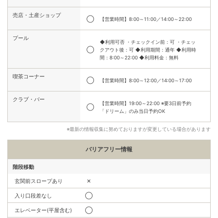
売店・土産ショップ
◯
【営業時間】8:00～11:00／14:00～22:00
プール
◆利用可否 ・チェックイン前：可 ・チェッ
◯
クアウト後：可 ◆利用期間：通年 ◆利用時
間：8:00～22:00 ◆利用料金：無料
喫茶コーナー
◯
【営業時間】8:00～12:00／14:00～17:00
クラブ・バー
【営業時間】19:00～22:00 ※要3日前予約
◯
「ドリーム」のみ当日予約OK
※最新の情報収集に努めておりますが変更している場合があります
バリアフリー情報
階段移動
玄関前スロープあり
✕
入り口段差なし
◯
エレベーター(平屋含む)
◯