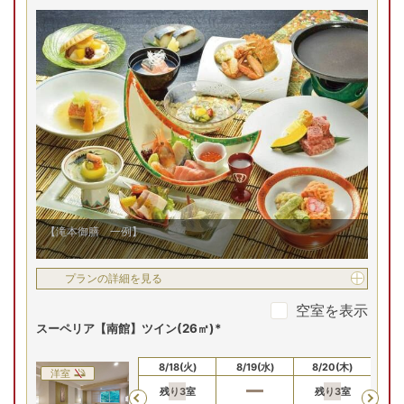
37,200
円
37,200
円
37
問合せ
問合せ
スーペリア【東館】ツイン(32㎡)*
8/16(日)
8/17(月)
8/18(火)
8/19(水)
8/20(木)
8/
洋室
残り
3
室
残
Previous
37,200
円
37,200
円
37
問合せ
予約
デラックス【本館】和室(40㎡～/10畳
【滝本御膳 一例】
8/16(日)
8/17(月)
8/18(火)
8/19(水)
8/20(木)
8/
和室
Previous
プランの詳細を見る
38,200
円
38,200
円
38
問合せ
問合せ
空室を表示
スーペリア【南館】ツイン(26㎡)*
8/16(日)
8/17(月)
8/18(火)
8/19(水)
8/20(木)
8/
洋室
残り
3
室
残り
3
室
残
Previous