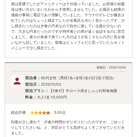
屋は普通でしたがアメニティーは十分揃っていました。お部屋の岩盤
浴は使い方がいまいちわからず使用しませんでした。お風呂も故障の
連絡が事前に電話であり理解していました。サウナのテレビが撤去さ
れていたのはちょっと残念でしたが水風呂も冷たく良かったです。少
し残念だったのは夕食の円卓なので自分に接している面が少ないの
で、大きな円卓だったのですが同伴者との席が遠く会話するのに苦労
しました。後ろの単身で来ていた方のほうが近くそちらの方に気を使
いながら話していました。朝食はビュッフェだと思っていたらセット
メニューで少し残念でした。
投稿日：
2025/10/04
宿泊者：
60代女性（男性1名+女性1名の計2名で宿泊）
宿泊日：
2025/10/02
宿泊プラン：
【2食付】牛ロース焼きしゃぶ付和食御膳
料金：
大人1名
10,400
円
総合評価
5.00
点
到着が少し遅れて 夕食の時間がギリギリだったのですが、ごゆっく
りしてくださいね。と、対応がとても気持ちよくすごさせていただき
ました。