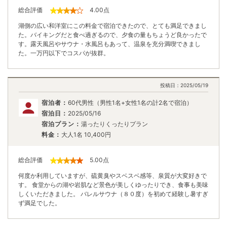
総合評価
4.00
点
湖側の広い和洋室にこの料金で宿泊できたので、とても満足できまし
た。バイキングだと食べ過ぎるので、夕食の量もちょうど良かったで
す。露天風呂やサウナ・水風呂もあって、温泉を充分満喫できまし
た。一万円以下でコスパが抜群。
投稿日：
2025/05/19
宿泊者：
60代男性（男性1名+女性1名の計2名で宿泊）
宿泊日：
2025/05/16
宿泊プラン：
湯ったりくったりプラン
料金：
大人1名
10,400
円
総合評価
5.00
点
何度か利用していますが、硫黄臭やスベスベ感等、泉質が大変好きで
す。 食堂からの湖や岩肌など景色が美しくゆったりでき、食事も美味
しくいただきました。 バレルサウナ（８０度）を初めて経験し暑すぎ
ず満足でした。