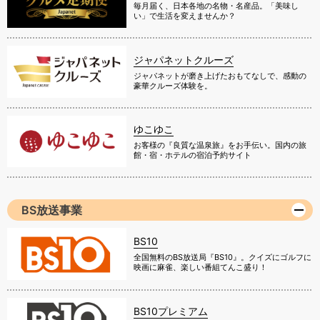
毎月届く、日本各地の名物・名産品。「美味し
い」で生活を変えませんか？
ジャパネットクルーズ
ジャパネットが磨き上げたおもてなしで、感動の
豪華クルーズ体験を。
ゆこゆこ
お客様の『良質な温泉旅』をお手伝い。国内の旅
館・宿・ホテルの宿泊予約サイト
BS放送事業
BS10
全国無料のBS放送局『BS10』。クイズにゴルフに
映画に麻雀、楽しい番組てんこ盛り！
BS10プレミアム