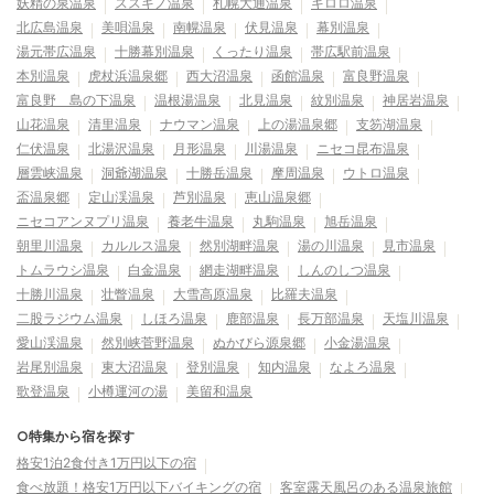
妖精の泉温泉
ススキノ温泉
札幌大通温泉
キロロ温泉
北広島温泉
美唄温泉
南幌温泉
伏見温泉
幕別温泉
湯元帯広温泉
十勝幕別温泉
くったり温泉
帯広駅前温泉
本別温泉
虎杖浜温泉郷
西大沼温泉
函館温泉
富良野温泉
富良野 島の下温泉
温根湯温泉
北見温泉
紋別温泉
神居岩温泉
山花温泉
清里温泉
ナウマン温泉
上の湯温泉郷
支笏湖温泉
仁伏温泉
北湯沢温泉
月形温泉
川湯温泉
ニセコ昆布温泉
層雲峡温泉
洞爺湖温泉
十勝岳温泉
摩周温泉
ウトロ温泉
盃温泉郷
定山渓温泉
芦別温泉
恵山温泉郷
ニセコアンヌプリ温泉
養老牛温泉
丸駒温泉
旭岳温泉
朝里川温泉
カルルス温泉
然別湖畔温泉
湯の川温泉
見市温泉
トムラウシ温泉
白金温泉
網走湖畔温泉
しんのしつ温泉
十勝川温泉
壮瞥温泉
大雪高原温泉
比羅夫温泉
二股ラジウム温泉
しほろ温泉
鹿部温泉
長万部温泉
天塩川温泉
愛山渓温泉
然別峡菅野温泉
ぬかびら源泉郷
小金湯温泉
岩尾別温泉
東大沼温泉
登別温泉
知内温泉
なよろ温泉
歌登温泉
小樽運河の湯
美留和温泉
○特集から宿を探す
格安1泊2食付き1万円以下の宿
食べ放題！格安1万円以下バイキングの宿
客室露天風呂のある温泉旅館