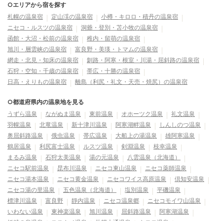
○エリアから宿を探す
札幌の温泉宿
定山渓の温泉宿
小樽・キロロ・積丹の温泉宿
ニセコ・ルスツの温泉宿
洞爺・登別・苫小牧の温泉宿
函館・大沼・松前の温泉宿
稚内・留萌の温泉宿
旭川・層雲峡の温泉宿
富良野・美瑛・トマムの温泉宿
網走・北見・知床の温泉宿
釧路・阿寒・根室・川湯・屈斜路の温泉宿
石狩・空知・千歳の温泉宿
帯広・十勝の温泉宿
日高・えりもの温泉宿
離島（利尻・礼文・天売・焼尻）の温泉宿
○都道府県内の温泉地を見る
うずら温泉
ながぬま温泉
東前温泉
オホーツク温泉
礼文温泉
羽幌温泉
北竜温泉
新十津川温泉
阿寒湖畔温泉
しんしのつ温泉
奥屈斜路温泉
俄虫温泉
帯広温泉
大船上の湯温泉
雄阿寒温泉
鶴居温泉
利尻富士温泉
ルスツ温泉
剣淵温泉
枝幸温泉
まるみ温泉
石狩太美温泉
湯の元温泉
八雲温泉（北海道）
ニセコ駅前温泉
昆布川温泉
ニセコ東山温泉
ニセコ薬師温泉
ニセコ湯本温泉
ニセコ黄金温泉
ニセコワイス高原温泉
倶知安温泉
ニセコ湯の里温泉
五色温泉（北海道）
塩別温泉
平磯温泉
標津川温泉
富良野
靜内温泉
ニセコ温泉郷
ニセコモイワ山温泉
いわない温泉
東神楽温泉
旭川温泉
屈斜路温泉
阿寒湖温泉