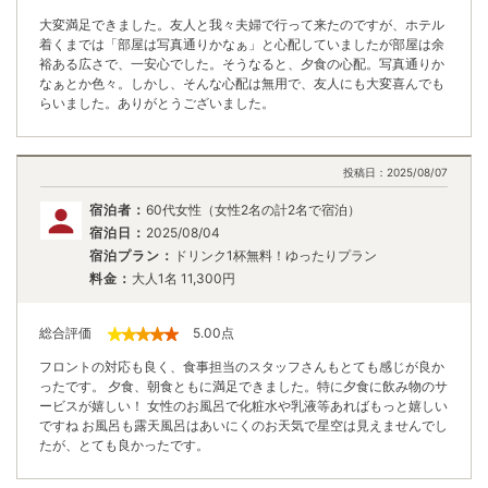
大変満足できました。友人と我々夫婦で行って来たのですが、ホテル
着くまでは「部屋は写真通りかなぁ」と心配していましたが部屋は余
裕ある広さで、一安心でした。そうなると、夕食の心配。写真通りか
なぁとか色々。しかし、そんな心配は無用で、友人にも大変喜んでも
らいました。ありがとうございました。
投稿日：
2025/08/07
宿泊者：
60代女性（女性2名の計2名で宿泊）
宿泊日：
2025/08/04
宿泊プラン：
ドリンク1杯無料！ゆったりプラン
料金：
大人1名
11,300
円
総合評価
5.00
点
フロントの対応も良く、食事担当のスタッフさんもとても感じが良か
ったです。 夕食、朝食ともに満足できました。特に夕食に飲み物のサ
ービスが嬉しい！ 女性のお風呂で化粧水や乳液等あればもっと嬉しい
ですね お風呂も露天風呂はあいにくのお天気で星空は見えませんでし
たが、とても良かったです。