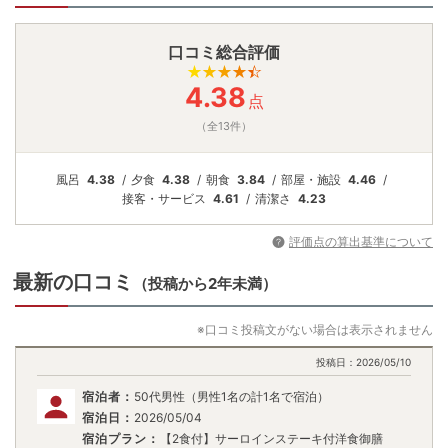
口コミ総合評価
4.38
点
（全13件）
風呂
4.38
夕食
4.38
朝食
3.84
部屋・施設
4.46
接客・
サービス
4.61
清潔さ
4.23
評価点の算出基準について
最新の口コミ
（投稿から2年未満）
※口コミ投稿文がない場合は表示されません
投稿日：
2026/05/10
宿泊者：
50代男性（男性1名の計1名で宿泊）
宿泊日：
2026/05/04
宿泊プラン：
【2食付】サーロインステーキ付洋食御膳