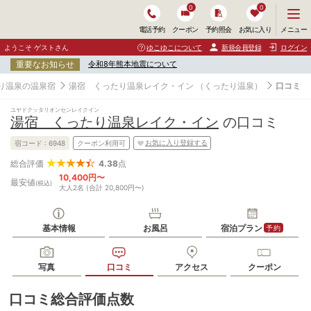
0
0
メ
メニュー
電話予約
クーポン
予約照会
お気に入り
ニ
ュ
ようこそ ゲストさん
ゆこゆこについて
新規会員登録
ログイン
ー
重要なお知らせ
令和8年熊本地震について
を
開
り温泉の温泉宿
湯宿 くったり温泉レイク・イン
（くったり温泉）
口コミ
く
ユヤドクッタリオンセンレイクイン
湯宿 くったり温泉レイク・イン
の口コミ
お気に入り登録する
宿コード :
6948
クーポン利用可
4.38
点
総合評価
10,400円〜
最安値
(税込)
大人2名 (合計 20,800円〜)
基本情報
お風呂
宿泊プラン
予約
写真
口コミ
アクセス
クーポン
口コミ総合評価点数