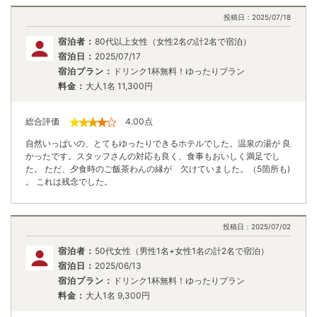
投稿日：
2025/07/18
宿泊者：
80代以上女性（女性2名の計2名で宿泊）
宿泊日：
2025/07/17
宿泊プラン：
ドリンク1杯無料！ゆったりプラン
料金：
大人1名
11,300
円
総合評価
4.00
点
自然いっぱいの、とてもゆったりできるホテルでした。温泉の湯が 良
かったです。スタッフさんの対応も良く、食事もおいしく満足でし
た。 ただ、夕食時のご飯茶わんの縁が 欠けていました。（5箇所も)
。 これは残念でした。
投稿日：
2025/07/02
宿泊者：
50代女性（男性1名+女性1名の計2名で宿泊）
宿泊日：
2025/06/13
宿泊プラン：
ドリンク1杯無料！ゆったりプラン
料金：
大人1名
9,300
円