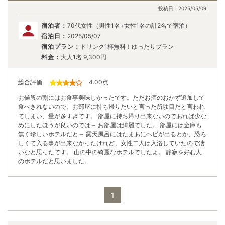
投稿日：
2025/05/09
宿泊者：
70代女性（男性1名+女性1名の計2名で宿泊）
宿泊日：
2025/05/07
宿泊プラン：
ドリンク1杯無料！ゆったりプラン
料金：
大人1名
9,300
円
総合評価
4.00
点
お値段の割にはお食事美味しかったです。ただお酒のおかず追加して
食べきれないので、お部屋に持ち帰りたいと言った所駄目だと言われ
てしまい、量が多すぎです。 部屋に持ち帰り出来ないのであれば少な
めにしたほうが良いのでは～ お部屋は綺麗でした。 部屋には金庫も
無く珍しいホテルだと～ 露天風呂にはたまあにヘビが出るとか、恐ろ
しくて入る事が出来なかったけれど、女性二人は入浴していたので凄
いなと思ったです。 山の中の綺麗なホテルでしたよ。 静寂を好む人
のホテルだと思いました。
1