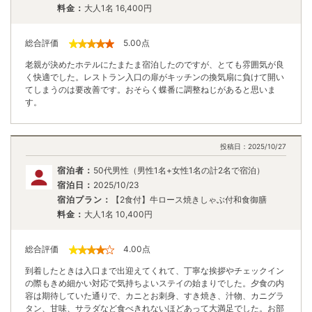
料金：
大人1名
16,400
円
総合評価
5.00
点
老親が決めたホテルにたまたま宿泊したのですが、とても雰囲気が良
く快適でした。レストラン入口の扉がキッチンの換気扇に負けて開い
てしまうのは要改善です。おそらく蝶番に調整ねじがあると思いま
す。
投稿日：
2025/10/27
宿泊者：
50代男性（男性1名+女性1名の計2名で宿泊）
宿泊日：
2025/10/23
宿泊プラン：
【2食付】牛ロース焼きしゃぶ付和食御膳
料金：
大人1名
10,400
円
総合評価
4.00
点
到着したときは入口まで出迎えてくれて、丁寧な挨拶やチェックイン
の際もきめ細かい対応で気持ちよいステイの始まりでした。夕食の内
容は期待していた通りで、カニとお刺身、すき焼き、汁物、カニグラ
タン、甘味、サラダなど食べきれないほどあって大満足でした。お部