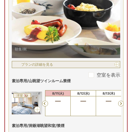
空室を表示
雄大な洞爺湖を目の前に臨む絶景の客室にご案内。時間とと
もに移り変わる湖と山々の美しい景色を独り占めしながら、
【お部屋タイプ】
和室
畳敷きの和室にベッドを置いた、ゆったりとした和の空間で
寛ぎのひとときを。
お部屋の詳細を見る
洞爺湖眺望高層階ベッド
和室8～10畳禁煙
朝食/例
【洞爺湖眺望】高層階和室8
～10畳／禁煙
2
名
1
室時大人1名あたり(税込)
申込番号
6984-W1011
16
プランの詳細を見る
,
240
円～
空室を表示
素泊専用/山眺望ツインルーム禁煙
(土)
8/9(日)
8/10(月)
8/11(火)
8/12(水)
8/
残り
1
室
残り
1
室
Previous
8/9(日)
8/10(月)
8/11(火)
8/12(水)
8/13(木)
8/
洋室
20
円
20,090
円
20,090
円
Previous
合せ
予約
予約
14,990
円
問合せ
プランの詳細を見る
素泊専用/洞爺湖眺望和室/禁煙