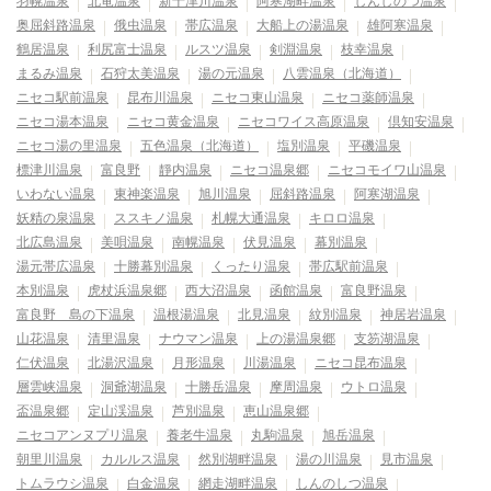
羽幌温泉
北竜温泉
新十津川温泉
阿寒湖畔温泉
しんしのつ温泉
奥屈斜路温泉
俄虫温泉
帯広温泉
大船上の湯温泉
雄阿寒温泉
鶴居温泉
利尻富士温泉
ルスツ温泉
剣淵温泉
枝幸温泉
まるみ温泉
石狩太美温泉
湯の元温泉
八雲温泉（北海道）
ニセコ駅前温泉
昆布川温泉
ニセコ東山温泉
ニセコ薬師温泉
ニセコ湯本温泉
ニセコ黄金温泉
ニセコワイス高原温泉
倶知安温泉
ニセコ湯の里温泉
五色温泉（北海道）
塩別温泉
平磯温泉
標津川温泉
富良野
靜内温泉
ニセコ温泉郷
ニセコモイワ山温泉
いわない温泉
東神楽温泉
旭川温泉
屈斜路温泉
阿寒湖温泉
妖精の泉温泉
ススキノ温泉
札幌大通温泉
キロロ温泉
北広島温泉
美唄温泉
南幌温泉
伏見温泉
幕別温泉
湯元帯広温泉
十勝幕別温泉
くったり温泉
帯広駅前温泉
本別温泉
虎杖浜温泉郷
西大沼温泉
函館温泉
富良野温泉
富良野 島の下温泉
温根湯温泉
北見温泉
紋別温泉
神居岩温泉
山花温泉
清里温泉
ナウマン温泉
上の湯温泉郷
支笏湖温泉
仁伏温泉
北湯沢温泉
月形温泉
川湯温泉
ニセコ昆布温泉
層雲峡温泉
洞爺湖温泉
十勝岳温泉
摩周温泉
ウトロ温泉
盃温泉郷
定山渓温泉
芦別温泉
恵山温泉郷
ニセコアンヌプリ温泉
養老牛温泉
丸駒温泉
旭岳温泉
朝里川温泉
カルルス温泉
然別湖畔温泉
湯の川温泉
見市温泉
トムラウシ温泉
白金温泉
網走湖畔温泉
しんのしつ温泉