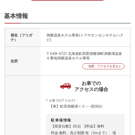
基本情報
宿名（フリガ
洞爺温泉ホテル華美(トウヤオンセンホテルハナ
ナ）
ビ)
〒049-5721
北海道虻田郡洞爺湖町洞爺湖温泉
６番地洞爺温泉ホテル華美
住所
地図・アクセスを見る
お車での
アクセスの場合
お車でのアクセス1
【車】虻田洞爺湖ＩＣ---宿(9分)
駐車場情報
【収容台数】30台
【料金】無料
料金:無料、高さ制限:有（3mまで）、場