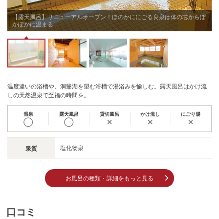
【露天風呂】リニューアルオープン！ほのかににごる良泉は体の芯からぽ
かぽかに温まる
温度違いの浴槽や、洞爺湖を望む浴槽で湯浴みを愉しむ。露天風呂はかけ流
しの天然温泉で至福の時間を。
温泉
露天風呂
貸切風呂
かけ流し
にごり湯
◯
◯
✕
✕
✕
塩化物泉
泉質
お風呂の種類・詳細をもっと見る
口コミ