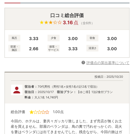
口コミ総合評価
3.16
点
（全6件）
3.33
3.00
3.00
風呂
夕食
朝食
部屋・
接客・
2.66
3.33
3.00
清潔さ
施設
サービス
評価点の算出基準について
投稿日：
2025/10/20
宿泊者：
70代男性（男性1名+女性1名の計2名で宿泊）
宿泊日：
2025/10/17
宿泊プラン：
【ゆこ得】1泊2食付プラン
料金：
大人1名
14,740
円
総合評価
1.00
点
今回の、ホテルは、妻共々ガッカリ致しました、まず売店が無くお土
産を買えません、部屋のベランダは、鳥の糞で汚れせっかくの、花火
を妻はベランダには出てきませんでした、残念ながら、今回の旅はガ