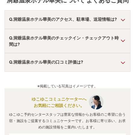
洞爺温泉ホテル華美
について よくあるご質問
Q.洞爺温泉ホテル華美のアクセス、駐車場、送迎情報は?
A.
車で虻田洞爺湖ＩＣより9分。
Q.洞爺温泉ホテル華美のチェックイン・チェックアウト時
駐車場あり。
間は?
アクセス情報の詳細は
こちら
。
A.
チェックインは
15:00
~
23:00
、チェックアウトは〜
10:00
Q.洞爺温泉ホテル華美の口コミ評価は?
です。
※プランによって異なる場合があります。
A.
口コミ総合評価は
3.16
点で、
風呂・接客・サービス評価が
最も高いです。
※掲載している写真はイメージです。
口コミ情報の詳細は
こちら
。
ゆこゆこコミュニケーターへ
お気軽にご相談ください。
ゆこゆこ予約センタースタッフは豊富な情報からお客様のご希望に合う
宿・施設をご提案するコミュニケーターです。お客様に寄り添い、お求
めの施設情報をご案内いたします。