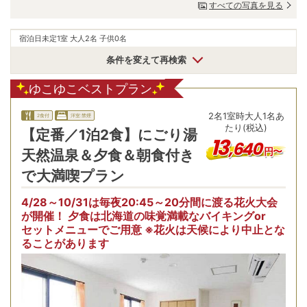
すべての写真を見る
宿泊日未定
1室 大人2名 子供0名
条件を変えて再検索
ゆこゆこベストプラン
2
名
1
室時
大人1名あ
2食付
洋室:禁煙
たり(税込)
【定番／1泊2食】にごり湯
13
,
640
円〜
天然温泉＆夕食＆朝食付き
で大満喫プラン
4/28～10/31は毎夜20:45～20分間に渡る花火大会
が開催！ 夕食は北海道の味覚満載なバイキングor
セットメニューでご用意 ※花火は天候により中止とな
ることがあります