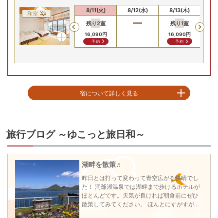
8/9(日)
8/10(月)
8/11(火)
8/12(水)
8/13(木)
8/
和室
残り
2
室
残り
1
室
Previous
16,090
円
16,090
円
16,090
円
問合せ
予約
予約
宿について詳しく見る
洞爺湖畔沿いに立ち、ホテル各所から洞爺湖を望むことができます。全室に
空気清浄機・加湿器を完備しております。自慢の温泉と地域の食材をふんだ
んに使用したバイキングをお楽しみ下さい。豊富な湯量の温泉は広い空間に
旅行ブログ ～ゆこっと旅日和～
内風呂と露天風呂を備えております

★お知らせ★

湖畔を散策♬
■夕食（18：00～21：00　最終入場／20：30）

※秋冬期（2025年11月1日～2026年4月25日）は18：00～20：30　最終入場
昨日とは打って変わって青空広がる快晴でし
20：00

た！ 洞爺湖温泉では湖畔まで歩けるホテルが
バイキングにてご用意致します

ほとんどです。天気が良ければ朝食前にぜひ
※ご宿泊日によって定食の場合がございます

散策してみてください。 ほんとにすがすがし
■朝食（7：00～9：00　最終入場／8：30）

い気分になります。散策→朝ぶろ→朝