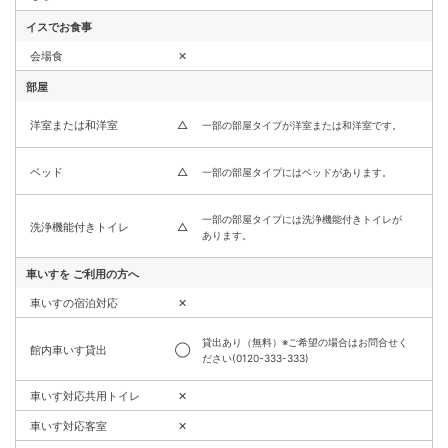
イスでお食事
会場食
✕
部屋
洋室または和洋室
△
一部の部屋タイプが洋室または和洋室です。
ベッド
△
一部の部屋タイプにはベッドがあります。
一部の部屋タイプには洗浄機能付きトイレが
洗浄機能付きトイレ
△
あります。
車いすを
ご利用の方へ
車いすの宿泊対応
✕
貸出あり（無料）※ご希望の場合はお問合せく
館内車いす貸出
◯
ださい(0120-333-333)
車いす対応共用トイレ
✕
車いす対応客室
✕