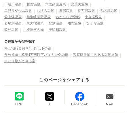
十勝川温泉
壮瞥温泉
大雪高原温泉
比羅夫温泉
二股ラジウム温泉
しほろ温泉
鹿部温泉
長万部温泉
天塩川温泉
愛山渓温泉
然別峡菅野温泉
ぬかびら源泉郷
小金湯温泉
岩尾別温泉
東大沼温泉
登別温泉
知内温泉
なよろ温泉
歌登温泉
小樽運河の湯
美留和温泉
○特集から宿を探す
格安1泊2食付き1万円以下の宿
食べ放題！格安1万円以下バイキングの宿
客室露天風呂のある温泉旅館
ひとり旅ができる宿
このページをシェアする
LINE
X
Facebook
Mail