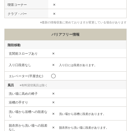
✕
喫茶コーナー
✕
クラブ・バー
※最新の情報収集に努めておりますが変更している場合があります
バリアフリー情報
階段移動
玄関前スロープあり
✕
入り口段差なし
✕
入り口には段差があります。
エレベーター(平屋含む)
◯
風呂
※有料貸切風呂は除く
洗い場に高めの椅子
✕
浴槽の手すり
✕
洗い場から浴槽への段差な
✕
洗い場から浴槽に段差があります。
し
脱衣所から洗い場への段差
✕
脱衣所から洗い場に段差があります。
なし