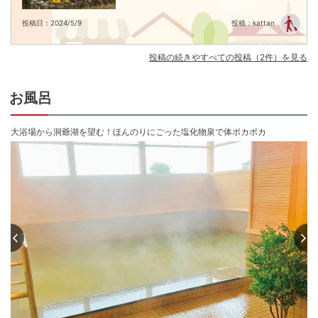
バイキングにてご用意致します

食、、、これで決まりです♪
※ご宿泊日によって定食の場合がございます

投稿日：2024/5/9
投稿：kattan
※全客室内Wi-Fi設置有
チェックイン15:00〜23:00
投稿の続きやすべての投稿（2件）を見る
チェックアウト 〜10:00
お風呂
大浴場から洞爺湖を望む！ほんのりにごった塩化物泉で体ポカポカ