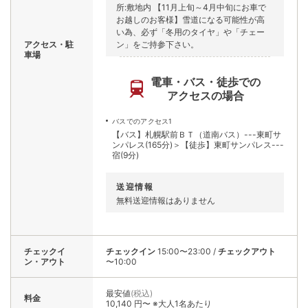
所:敷地内 【11月上旬～4月中旬にお車で
お越しのお客様】雪道になる可能性が高
い為、必ず「冬用のタイヤ」や「チェー
アクセス・駐
ン」をご持参下さい。
車場
電車・バス・徒歩での
アクセスの場合
バスでのアクセス1
【バス】札幌駅前ＢＴ（道南バス）---東町サ
ンパレス(165分)＞【徒歩】東町サンパレス---
宿(9分)
送迎情報
無料送迎情報はありません
チェックイ
チェックイン
15:00〜23:00
/
チェックアウト
ン・アウト
〜10:00
最安値
(税込)
料金
10,140 円〜 ※大人1名あたり