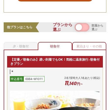
空室を表示
【お部屋タイプ】
和室
プランから
部屋から
お部屋の詳細を見る
他プランはこちら
選ぶ
選ぶ
夕食・朝食ともに、地域の食材をふんだんに使用した和洋中
洞爺湖眺望/ベッド和室8
のバイキングをご用意。旬の味覚を心ゆくまでお楽しみいた
～10畳禁煙
だける、ボリューム満点の豪華な食の体験です。※セットメ
【洞爺湖眺望】和室8～10畳
夕・朝食付
朝食付
素泊まり・その他
ニューの場合あり
／禁煙
2
名
1
室時大人1名あたり(税込)
申込番号
6984-W1011
14
,
740
円～
【定番／朝食のみ】遅い到着でもOK！気軽に温泉旅行♪朝食付
洞爺湖一望の絶景客室
きプラン
*
(金)
8/15(土)
8/16(日)
8/17(月)
8/18(火)
8/
2
名
1
室時大人1名あたり(税込)
申込番号
6984-W1011
残り
2
室
Previous
11
,
140
円～
18,590
円
18,590
円
問合せ
予約
プランの詳細を見る