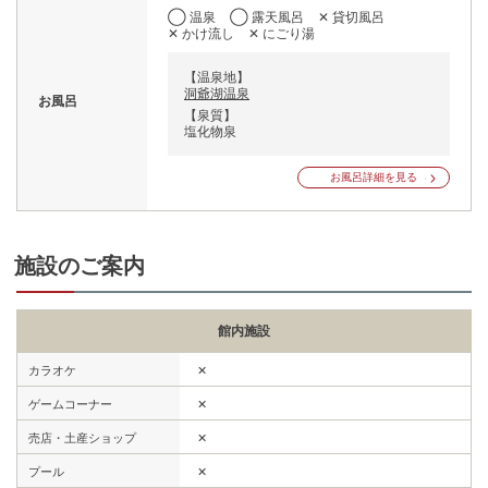
◯ 温泉
◯ 露天風呂
✕ 貸切風呂
✕ かけ流し
✕ にごり湯
【温泉地】
洞爺湖温泉
お風呂
【泉質】
塩化物泉
お風呂詳細を見る
施設のご案内
館内施設
✕
カラオケ
✕
ゲームコーナー
✕
売店・土産ショップ
✕
プール