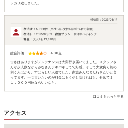
ッカリ致しました。
投稿日：
2025/03/17
宿泊者：
50代男性（男性3名+女性1名の計4名で宿泊）
宿泊日：
2025/03/09
宿泊プラン：
和洋中バイキング
料金：
大人1名
13,820
円
総合評価
4.00
点
古さはありますがメンテナンスは大変行き届いてました。スタッフさ
んが少人数ながらみなさんテキパキしてて好感。そして大変良く気の
利く人ばかり、すばらしい人達でした。家族みんなまた行きたいと言
ってます。一つ言いたいのが料金はもう少し安ければと。せめて１
１，０００円位ならいいなと。
口コミをもっと見る
アクセス