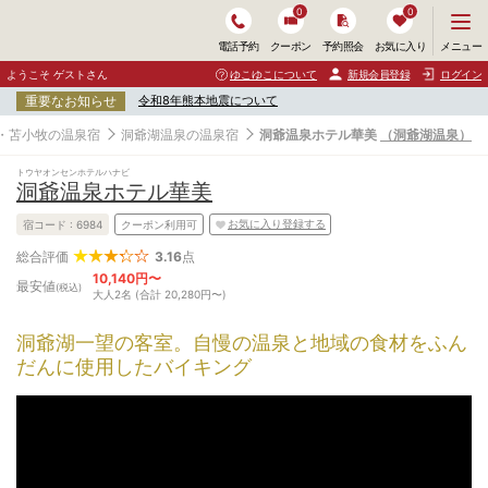
0
0
メ
メニュー
電話予約
クーポン
予約照会
お気に入り
ニ
ュ
ようこそ ゲストさん
ゆこゆこについて
新規会員登録
ログイン
ー
重要なお知らせ
令和8年熊本地震について
を
開
・苫小牧の温泉宿
洞爺湖温泉の温泉宿
洞爺温泉ホテル華美
（洞爺湖温泉）
く
トウヤオンセンホテルハナビ
洞爺温泉ホテル華美
お気に入り登録する
宿コード :
6984
クーポン利用可
3.16
点
総合評価
10,140円〜
最安値
(税込)
大人2名 (合計 20,280円〜)
洞爺湖一望の客室。自慢の温泉と地域の食材をふん
だんに使用したバイキング