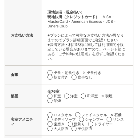
現地決済（現金払い）
現地決済（クレジットカード）
：VISA・
MasterCard・American Express・JCB・
Diners Club
お支払い方法
※プランによって可能なお支払い方法が異なり
ますのでプラン詳細画面でご確認ください
※決済方法・利用銘柄に関しては利用期間を設
定している場合がありますので、ページ下部に
ある「ご予約時の注意点」を必ずご確認くださ
い。
◯ 夕食・朝食付き
✕ 夕食付き
食事
◯ 朝食付き
◯ 食事なし
全76室
部屋
◯ 和室
◯ 洋室
◯ 和洋室
✕ 喫煙
◯ 禁煙
◯ バスタオル
◯ フェイスタオル
✕ 石鹸
客室アメニテ
◯ ボディソープ
◯ シャンプー
◯ リンス
ィ
◯ 歯磨き
◯ 髭剃り
◯ ドライヤー
◯ 大人浴衣
◯ 子供浴衣