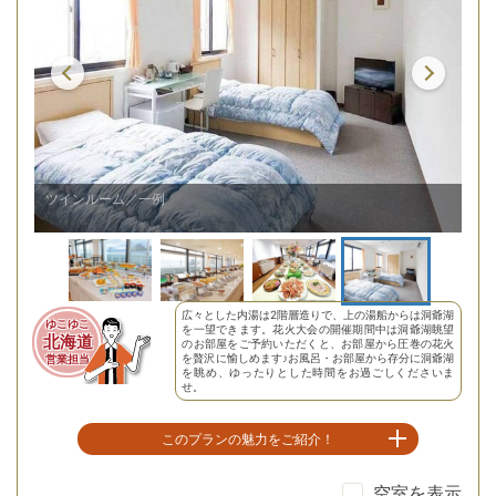
ツインルーム／一例
夕
広々とした内湯は2階層造りで、上の湯船からは洞爺湖
ゆこゆこ
を一望できます。花火大会の開催期間中は洞爺湖眺望
北海道
のお部屋をご予約いただくと、お部屋から圧巻の花火
を贅沢に愉しめます♪お風呂・お部屋から存分に洞爺湖
営業担当
を眺め、ゆったりとした時間をお過ごしくださいま
せ。
このプランの魅力をご紹介！
空室を表示