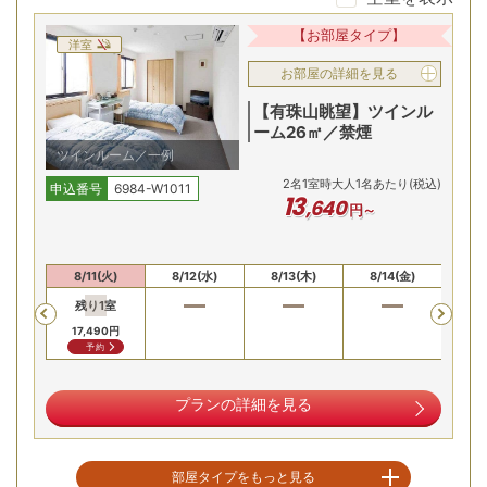
洞爺湖畔の名湯を堪能
【お部屋タイプ】
洋室
お部屋の詳細を見る
【有珠山眺望】ツインル
ーム26㎡／禁煙
ツインルーム／一例
2
名
1
室時大人1名あたり(税込)
申込番号
6984-W1011
13
,
640
円～
長い歴史を持つ洞爺湖温泉の自慢の湯を、心ゆくまでご堪能
0(月)
8/11(火)
8/12(水)
8/13(木)
8/14(金)
8/
いただけます。周辺の雄大な自然と合わせて、旅の疲れを優
残り
1
室
Previous
しく癒やすひとときをお楽しみください。
17,
17,490
円
予約
地域の旬が集う豪華バイキング
プランの詳細を見る
部屋タイプをもっと見る