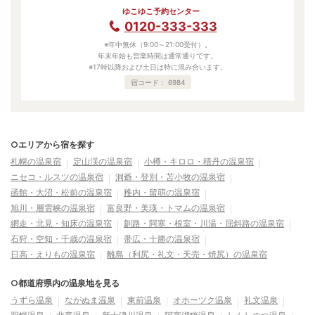
ゆこゆこ予約センター
0120-333-333
※年中無休（9:00～21:00受付）。
年末年始も営業時間は通常通りです。
※17時以降および土日は特に混み合います。
宿コード：
6984
○エリアから宿を探す
札幌の温泉宿
定山渓の温泉宿
小樽・キロロ・積丹の温泉宿
ニセコ・ルスツの温泉宿
洞爺・登別・苫小牧の温泉宿
函館・大沼・松前の温泉宿
稚内・留萌の温泉宿
旭川・層雲峡の温泉宿
富良野・美瑛・トマムの温泉宿
網走・北見・知床の温泉宿
釧路・阿寒・根室・川湯・屈斜路の温泉宿
石狩・空知・千歳の温泉宿
帯広・十勝の温泉宿
日高・えりもの温泉宿
離島（利尻・礼文・天売・焼尻）の温泉宿
○都道府県内の温泉地を見る
うずら温泉
ながぬま温泉
東前温泉
オホーツク温泉
礼文温泉