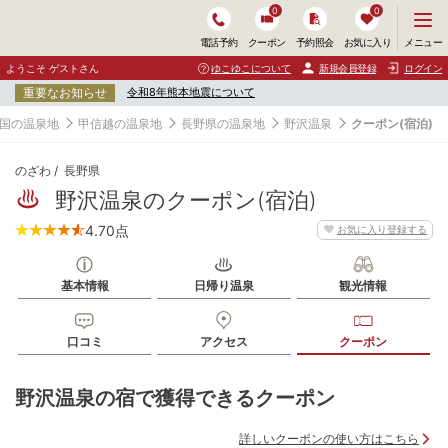
0
0
メ
メニュー
電話予約
クーポン
予約照会
お気に入り
ニ
ュ
ようこそ ゲストさん
ゆこゆこについて
新規会員登録
ログイン
ー
重要なお知らせ
令和8年熊本地震について
を
開
国の温泉地
甲信越の温泉地
長野県の温泉地
野沢温泉
クーポン(宿泊)
く
のざわ
長野県
野沢温泉のクーポン(宿泊)
4.70
点
お気に入り登録する
基本情報
日帰り温泉
観光情報
口コミ
アクセス
クーポン
野沢温泉の宿で獲得できるクーポン
詳しいクーポンの使い方はこちら