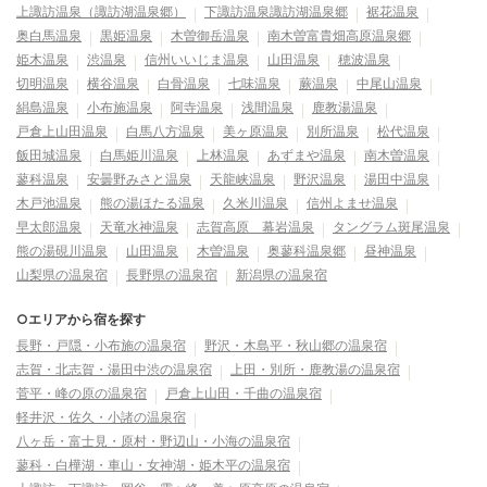
上諏訪温泉（諏訪湖温泉郷）
下諏訪温泉諏訪湖温泉郷
裾花温泉
奥白馬温泉
黒姫温泉
木曽御岳温泉
南木曽富貴畑高原温泉郷
姫木温泉
渋温泉
信州いいじま温泉
山田温泉
穂波温泉
切明温泉
横谷温泉
白骨温泉
七味温泉
蕨温泉
中尾山温泉
絹島温泉
小布施温泉
阿寺温泉
浅間温泉
鹿教湯温泉
戸倉上山田温泉
白馬八方温泉
美ヶ原温泉
別所温泉
松代温泉
飯田城温泉
白馬姫川温泉
上林温泉
あずまや温泉
南木曽温泉
蓼科温泉
安曇野みさと温泉
天龍峡温泉
野沢温泉
湯田中温泉
木戸池温泉
熊の湯ほたる温泉
久米川温泉
信州よませ温泉
早太郎温泉
天竜水神温泉
志賀高原 幕岩温泉
タングラム斑尾温泉
熊の湯硯川温泉
山田温泉
木曽温泉
奥蓼科温泉郷
昼神温泉
山梨県の温泉宿
長野県の温泉宿
新潟県の温泉宿
○エリアから宿を探す
長野・戸隠・小布施の温泉宿
野沢・木島平・秋山郷の温泉宿
志賀・北志賀・湯田中渋の温泉宿
上田・別所・鹿教湯の温泉宿
菅平・峰の原の温泉宿
戸倉上山田・千曲の温泉宿
軽井沢・佐久・小諸の温泉宿
八ヶ岳・富士見・原村・野辺山・小海の温泉宿
蓼科・白樺湖・車山・女神湖・姫木平の温泉宿