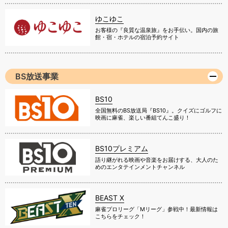
ゆこゆこ
お客様の『良質な温泉旅』をお手伝い。国内の旅
館・宿・ホテルの宿泊予約サイト
BS放送事業
BS10
全国無料のBS放送局『BS10』。クイズにゴルフに
映画に麻雀、楽しい番組てんこ盛り！
BS10プレミアム
語り継がれる映画や音楽をお届けする、大人のた
めのエンタテインメントチャンネル
BEAST X
麻雀プロリーグ「Mリーグ」参戦中！最新情報は
こちらをチェック！