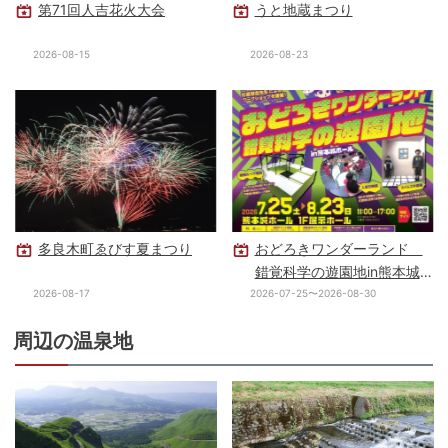
第71回人吉花火大会
うと地蔵まつり
2026-08-15
2026-08-23
多良木町ゑびす夏まつり
おどろきワンダーランド
錯覚科学の遊園地in熊本城
ホール
2026-08-17
2026-07-25〜2026-08-30
周辺の温泉地