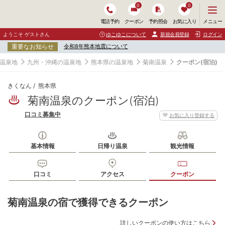
0
0
メ
メニュー
電話予約
クーポン
予約照会
お気に入り
ニ
ュ
ようこそ ゲストさん
ゆこゆこについて
新規会員登録
ログイン
ー
重要なお知らせ
令和8年熊本地震について
を
開
温泉地
九州・沖縄の温泉地
熊本県の温泉地
菊南温泉
クーポン(宿泊)
く
きくなん
熊本県
菊南温泉のクーポン(宿泊)
口コミ募集中
お気に入り登録する
基本情報
日帰り温泉
観光情報
口コミ
アクセス
クーポン
菊南温泉の宿で獲得できるクーポン
詳しいクーポンの使い方はこちら