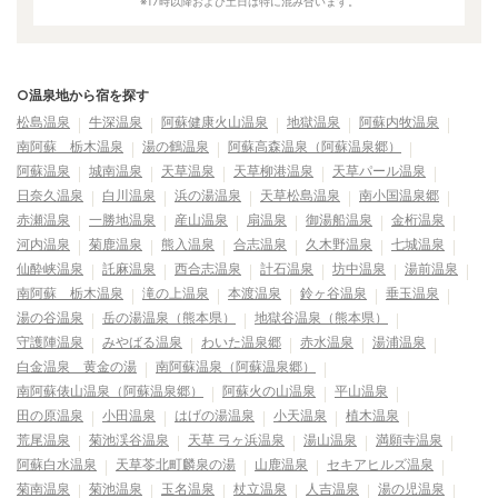
※17時以降および土日は特に混み合います。
○温泉地から宿を探す
松島温泉
牛深温泉
阿蘇健康火山温泉
地獄温泉
阿蘇内牧温泉
南阿蘇 栃木温泉
湯の鶴温泉
阿蘇高森温泉（阿蘇温泉郷）
阿蘇温泉
城南温泉
天草温泉
天草柳港温泉
天草パール温泉
日奈久温泉
白川温泉
浜の湯温泉
天草松島温泉
南小国温泉郷
赤瀬温泉
一勝地温泉
産山温泉
扇温泉
御湯船温泉
金桁温泉
河内温泉
菊鹿温泉
熊入温泉
合志温泉
久木野温泉
七城温泉
仙酔峡温泉
託麻温泉
西合志温泉
計石温泉
坊中温泉
湯前温泉
南阿蘇 栃木温泉
滝の上温泉
本渡温泉
鈴ヶ谷温泉
垂玉温泉
湯の谷温泉
岳の湯温泉（熊本県）
地獄谷温泉（熊本県）
守護陣温泉
みやばる温泉
わいた温泉郷
赤水温泉
湯浦温泉
白金温泉 黄金の湯
南阿蘇温泉（阿蘇温泉郷）
南阿蘇俵山温泉（阿蘇温泉郷）
阿蘇火の山温泉
平山温泉
田の原温泉
小田温泉
はげの湯温泉
小天温泉
植木温泉
荒尾温泉
菊池渓谷温泉
天草 弓ヶ浜温泉
湯山温泉
満願寺温泉
阿蘇白水温泉
天草苓北町麟泉の湯
山鹿温泉
セキアヒルズ温泉
菊南温泉
菊池温泉
玉名温泉
杖立温泉
人吉温泉
湯の児温泉