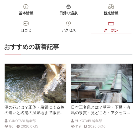
基本情報
日帰り温泉
観光情報
口コミ
アクセス
クーポン
おすすめの新着記事
湯の花とは？正体・泉質による色
日本三名泉とは？草津・下呂・有
の違いと名湯の温泉地まで徹底解
馬の泉質・見どころ・アクセスを
説
徹底解説
YUKOTABI 編集部
YUKOTABI 編集部
86
2026.07.15
119
2026.07.10