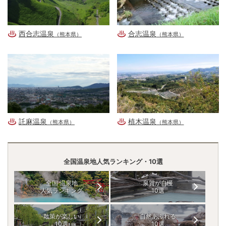
西合志温泉
合志温泉
（熊本県）
（熊本県）
託麻温泉
植木温泉
（熊本県）
（熊本県）
全国温泉地人気ランキング・10選
全国 温泉地
泉質が自慢
人気ランキング
10選
散策が楽しい
自然あふれる
10選
10選