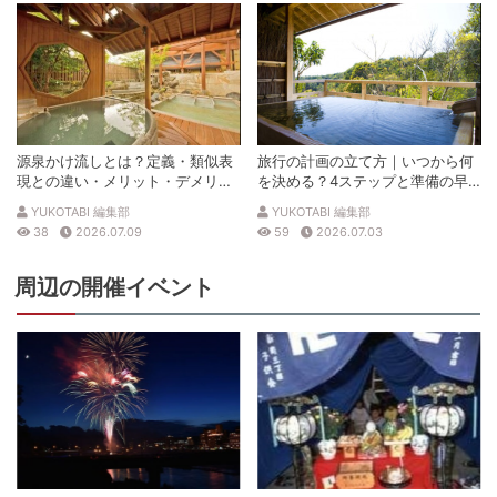
源泉かけ流しとは？定義・類似表
旅行の計画の立て方｜いつから何
現との違い・メリット・デメリッ
を決める？4ステップと準備の早
トを解説
見表
YUKOTABI 編集部
YUKOTABI 編集部
38
2026.07.09
59
2026.07.03
周辺の開催イベント