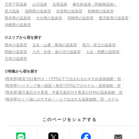
天草下田温泉
山川温泉
吉尾温泉
麻生釣温泉（阿蘇鶴温泉）
黒川温泉
福岡県の温泉宿
佐賀県の温泉宿
長崎県の温泉宿
熊本県の温泉宿
大分県の温泉宿
宮崎県の温泉宿
鹿児島県の温泉宿
沖縄県の温泉宿
○エリアから宿を探す
熊本の温泉宿
玉名・山鹿・菊池の温泉宿
黒川・杖立の温泉宿
阿蘇の温泉宿
八代・水俣・湯の児の温泉宿
人吉・球磨の温泉宿
天草の温泉宿
○特集から宿を探す
[熊本県]格安1泊2食付き！1万円以下で泊まれるおすすめ温泉旅館・宿
[熊本県]バイキング食べ放題！格安1万円以下のホテル・温泉旅館・宿
[熊本県]露天風呂付き客室・半露天風呂付き客室が評判の温泉旅館・宿
[熊本県]ひとり旅におすすめ！一人で泊まれる温泉旅館・宿・ホテル
このページをシェアする