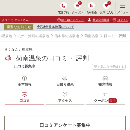
0
0
メ
メニュー
電話予約
クーポン
予約照会
お気に入り
ニ
ュ
ようこそ ゲストさん
ゆこゆこについて
新規会員登録
ログイン
ー
重要なお知らせ
令和8年熊本地震について
を
開
の温泉地
九州・沖縄の温泉地
熊本県の温泉地
菊南温泉
口コミ・ 評判
く
きくなん
熊本県
菊南温泉の口コミ・ 評判
口コミ募集中
お気に入り登録する
基本情報
日帰り温泉
観光情報
口コミ
アクセス
クーポン
宿泊
口コミアンケート募集中