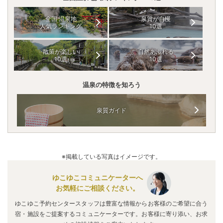
全国 温泉地
泉質が自慢
人気ランキング
10選
散策が楽しい
自然あふれる
10選
10選
温泉の特徴を知ろう
泉質ガイド
※掲載している写真はイメージです。
ゆこゆこコミュニケーターへ
お気軽にご相談ください。
ゆこゆこ予約センタースタッフは豊富な情報からお客様のご希望に合う
宿・施設をご提案するコミュニケーターです。お客様に寄り添い、お求