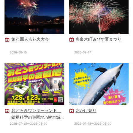
第71回人吉花火大会
多良木町ゑびす夏まつり
2026-08-15
2026-08-17
おどろきワンダーランド
水かけ祭り
錯覚科学の遊園地in熊本城
ホール
2026-07-25〜2026-08-30
2026-07-18〜2026-08-30