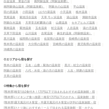
白金温泉 黄金の湯
南阿蘇温泉（阿蘇温泉郷）
南阿蘇俵山温泉（阿蘇温泉郷）
阿蘇火の山温泉
平山温泉
田の原温泉
小田温泉
はげの湯温泉
小天温泉
植木温泉
荒尾温泉
菊池渓谷温泉
天草 弓ヶ浜温泉
湯山温泉
満願寺温泉
阿蘇白水温泉
天草苓北町麟泉の湯
山鹿温泉
セキアヒルズ温泉
菊南温泉
菊池温泉
玉名温泉
杖立温泉
人吉温泉
湯の児温泉
天草下田温泉
山川温泉
吉尾温泉
麻生釣温泉（阿蘇鶴温泉）
黒川温泉
福岡県の温泉宿
佐賀県の温泉宿
長崎県の温泉宿
熊本県の温泉宿
大分県の温泉宿
宮崎県の温泉宿
鹿児島県の温泉宿
沖縄県の温泉宿
○エリアから宿を探す
熊本の温泉宿
玉名・山鹿・菊池の温泉宿
黒川・杖立の温泉宿
阿蘇の温泉宿
八代・水俣・湯の児の温泉宿
人吉・球磨の温泉宿
天草の温泉宿
○特集から宿を探す
[熊本県]格安1泊2食付き！1万円以下で泊まれるおすすめ温泉旅館・宿
[熊本県]バイキング食べ放題！格安1万円以下のホテル・温泉旅館・宿
[熊本県]露天風呂付き客室・半露天風呂付き客室が評判の温泉旅館・宿
[熊本県]ひとり旅におすすめ！一人で泊まれる温泉旅館・宿・ホテル