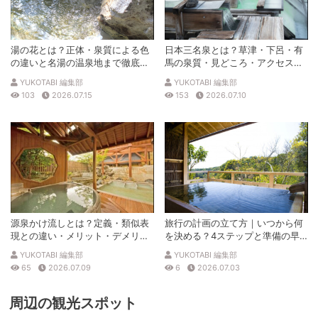
湯の花とは？正体・泉質による色
日本三名泉とは？草津・下呂・有
の違いと名湯の温泉地まで徹底解
馬の泉質・見どころ・アクセスを
説
徹底解説
YUKOTABI 編集部
YUKOTABI 編集部
103
2026.07.15
153
2026.07.10
源泉かけ流しとは？定義・類似表
旅行の計画の立て方｜いつから何
現との違い・メリット・デメリッ
を決める？4ステップと準備の早
トを解説
見表
YUKOTABI 編集部
YUKOTABI 編集部
65
2026.07.09
6
2026.07.03
周辺の観光スポット