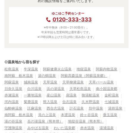
めの施設情報をご案内いたします。
ゆこゆこ予約センター
0120-333-333
※年中無休（9:00～21:00受付）。
年末年始も営業時間は通常通りです。
※17時以降および土日は特に混み合います。
○温泉地から宿を探す
松島温泉
牛深温泉
阿蘇健康火山温泉
地獄温泉
阿蘇内牧温泉
南阿蘇 栃木温泉
湯の鶴温泉
阿蘇高森温泉（阿蘇温泉郷）
阿蘇温泉
城南温泉
天草温泉
天草柳港温泉
天草パール温泉
日奈久温泉
白川温泉
浜の湯温泉
天草松島温泉
南小国温泉郷
赤瀬温泉
一勝地温泉
産山温泉
扇温泉
御湯船温泉
金桁温泉
河内温泉
菊鹿温泉
熊入温泉
合志温泉
久木野温泉
七城温泉
仙酔峡温泉
託麻温泉
西合志温泉
計石温泉
坊中温泉
湯前温泉
南阿蘇 栃木温泉
滝の上温泉
本渡温泉
鈴ヶ谷温泉
垂玉温泉
湯の谷温泉
岳の湯温泉（熊本県）
地獄谷温泉（熊本県）
守護陣温泉
みやばる温泉
わいた温泉郷
赤水温泉
湯浦温泉