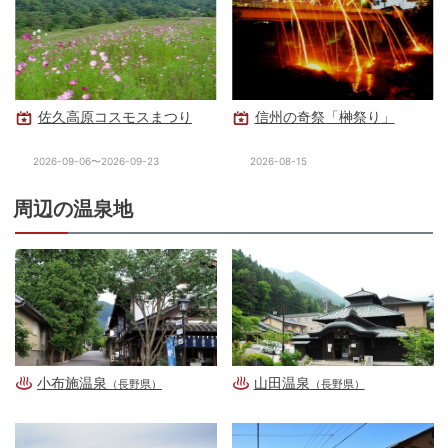
佐久高原コスモスまつり
信州の奇祭「榊祭り」
2026-09-06〜2026-09-23
2026-08-15
周辺の温泉地
小布施温泉
山田温泉
（長野県）
（長野県）