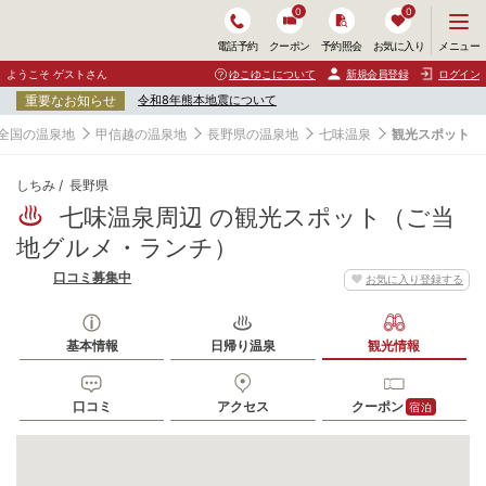
0
0
メ
メニュー
電話予約
クーポン
予約照会
お気に入り
ニ
ュ
ようこそ ゲストさん
ゆこゆこについて
新規会員登録
ログイン
ー
重要なお知らせ
令和8年熊本地震について
を
開
全国の温泉地
甲信越の温泉地
長野県の温泉地
七味温泉
観光スポット
く
しちみ
長野県
七味温泉周辺 の観光スポット（ご当
地グルメ・ランチ）
口コミ募集中
お気に入り登録する
基本情報
日帰り温泉
観光情報
口コミ
アクセス
クーポン
宿泊