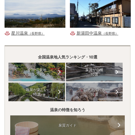
星川温泉
新湯田中温泉
（長野県）
（長野県）
全国温泉地人気ランキング・10選
全国 温泉地
泉質が自慢
人気ランキング
10選
散策が楽しい
自然あふれる
10選
10選
温泉の特徴を知ろう
泉質ガイド