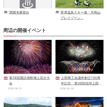
澗満滝展望台
草津温泉スキー場「天狗山
プレイゾーン」
周辺の開催イベント
第78回諏訪湖祭湖上花火大
上田商工会議所創立130周
会
年記念 第39回信州上田大
花火大会
2026-08-15
2026-08-29