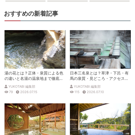
おすすめの新着記事
湯の花とは？正体・泉質による色
日本三名泉とは？草津・下呂・有
の違いと名湯の温泉地まで徹底解
馬の泉質・見どころ・アクセスを
説
徹底解説
YUKOTABI 編集部
YUKOTABI 編集部
79
2026.07.15
115
2026.07.10