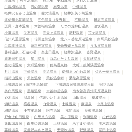
扉温泉
樽ヶ沢温泉
奥天竜 不動温泉
さわんど温泉
白馬栂池温泉
石の湯温泉
布引温泉
中棚温泉
軽井沢もみじ山温泉
熊の湯温泉
軽井沢矢ヶ崎温泉
北信州北竜湖温泉
五色温泉（長野県）
不動温泉
斑尾高原温泉
斑尾・倉本温泉
木曽福島温泉
たつの荒神山温泉
須坂温泉
小瀬温泉
尖石温泉
高天ヶ原温泉
菱野温泉
芹ヶ沢温泉
信州八重原温泉
信州金熊温泉
北八ヶ岳松原湖温泉
白馬乗鞍温泉
白馬龍神温泉
蓼科三室温泉
安曇野蝶ヶ岳温泉
うるぎ温泉郷
蓼科温泉 石遊の湯
奥山田温泉
軽井沢温泉
沓野温泉
新湯田中温泉
星川温泉
白馬かたくり温泉
天竜峡温泉
岳の湯温泉
大町温泉郷
穂高温泉郷
大町・籠川渓雲温泉
月川温泉
下條温泉
高遠温泉
信州まつかわ温泉
佐久一萬里温泉
稲荷山温泉
天徳温泉
乗鞍温泉郷
乗鞍高原温泉
上諏訪温泉（諏訪湖温泉郷）
下諏訪温泉諏訪湖温泉郷
裾花温泉
奥白馬温泉
黒姫温泉
木曽御岳温泉
南木曽富貴畑高原温泉郷
姫木温泉
渋温泉
信州いいじま温泉
山田温泉
穂波温泉
切明温泉
横谷温泉
白骨温泉
七味温泉
蕨温泉
中尾山温泉
絹島温泉
小布施温泉
阿寺温泉
浅間温泉
鹿教湯温泉
戸倉上山田温泉
白馬八方温泉
美ヶ原温泉
別所温泉
松代温泉
飯田城温泉
白馬姫川温泉
上林温泉
あずまや温泉
南木曽温泉
蓼科温泉
安曇野みさと温泉
天龍峡温泉
野沢温泉
湯田中温泉