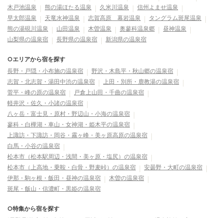
木戸池温泉
熊の湯ほたる温泉
久米川温泉
信州よませ温泉
早太郎温泉
天竜水神温泉
志賀高原 幕岩温泉
タングラム斑尾温泉
熊の湯硯川温泉
山田温泉
木曽温泉
奥蓼科温泉郷
昼神温泉
山梨県の温泉宿
長野県の温泉宿
新潟県の温泉宿
○エリアから宿を探す
長野・戸隠・小布施の温泉宿
野沢・木島平・秋山郷の温泉宿
志賀・北志賀・湯田中渋の温泉宿
上田・別所・鹿教湯の温泉宿
菅平・峰の原の温泉宿
戸倉上山田・千曲の温泉宿
軽井沢・佐久・小諸の温泉宿
八ヶ岳・富士見・原村・野辺山・小海の温泉宿
蓼科・白樺湖・車山・女神湖・姫木平の温泉宿
上諏訪・下諏訪・岡谷・霧ヶ峰・美ヶ原高原の温泉宿
白馬・小谷の温泉宿
松本市（松本駅周辺・浅間・美ヶ原・塩尻）の温泉宿
松本市（上高地・乗鞍・白骨・野麦峠）の温泉宿
安曇野・大町の温泉宿
伊那・駒ヶ根・飯田・昼神の温泉宿
木曽の温泉宿
斑尾・飯山・信濃町・黒姫の温泉宿
○特集から宿を探す