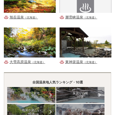
旭岳温泉
層雲峡温泉
（北海道）
（北海道）
大雪高原温泉
東神楽温泉
（北海道）
（北海道）
全国温泉地人気ランキング・10選
全国 温泉地
泉質が自慢
人気ランキング
10選
散策が楽しい
自然あふれる
10選
10選