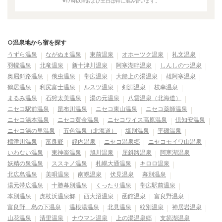
※17時以降および土日は特に混み合います。
○温泉地から宿を探す
うずら温泉
ながぬま温泉
東前温泉
オホーツク温泉
礼文温泉
羽幌温泉
北竜温泉
新十津川温泉
阿寒湖畔温泉
しんしのつ温泉
奥屈斜路温泉
俄虫温泉
帯広温泉
大船上の湯温泉
雄阿寒温泉
鶴居温泉
利尻富士温泉
ルスツ温泉
剣淵温泉
枝幸温泉
まるみ温泉
石狩太美温泉
湯の元温泉
八雲温泉（北海道）
ニセコ駅前温泉
昆布川温泉
ニセコ東山温泉
ニセコ薬師温泉
ニセコ湯本温泉
ニセコ黄金温泉
ニセコワイス高原温泉
倶知安温泉
ニセコ湯の里温泉
五色温泉（北海道）
塩別温泉
平磯温泉
標津川温泉
富良野
靜内温泉
ニセコ温泉郷
ニセコモイワ山温泉
いわない温泉
東神楽温泉
旭川温泉
屈斜路温泉
阿寒湖温泉
妖精の泉温泉
ススキノ温泉
札幌大通温泉
キロロ温泉
北広島温泉
美唄温泉
南幌温泉
伏見温泉
幕別温泉
湯元帯広温泉
十勝幕別温泉
くったり温泉
帯広駅前温泉
本別温泉
虎杖浜温泉郷
西大沼温泉
函館温泉
富良野温泉
富良野 島の下温泉
温根湯温泉
北見温泉
紋別温泉
神居岩温泉
山花温泉
清里温泉
ナウマン温泉
上の湯温泉郷
支笏湖温泉