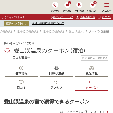
0
0
メ
メニュー
電話予約
クーポン
予約照会
お気に入り
ニ
ュ
ようこそ ゲストさん
ゆこゆこについて
新規会員登録
ログイン
ー
重要なお知らせ
令和8年熊本地震について
を
開
の温泉地
北海道の温泉地
北海道の温泉地
愛山渓温泉
クーポン(宿泊)
く
あいざんけい
北海道
愛山渓温泉のクーポン(宿泊)
口コミ募集中
お気に入り登録する
基本情報
日帰り温泉
観光情報
口コミ
アクセス
クーポン
愛山渓温泉の宿で獲得できるクーポン
詳しいクーポンの使い方はこちら