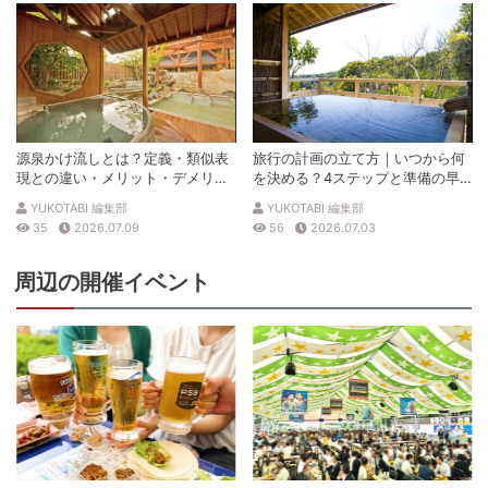
源泉かけ流しとは？定義・類似表
旅行の計画の立て方｜いつから何
現との違い・メリット・デメリッ
を決める？4ステップと準備の早
トを解説
見表
YUKOTABI 編集部
YUKOTABI 編集部
35
2026.07.09
56
2026.07.03
周辺の開催イベント