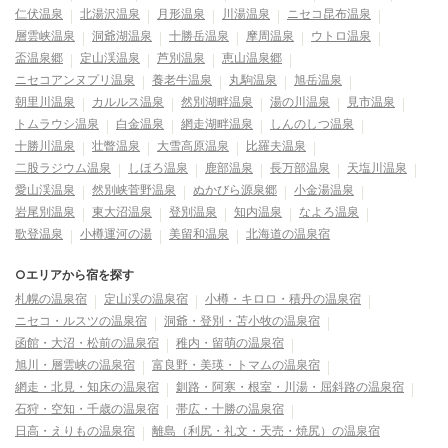
仁伏温泉
北湯沢温泉
月形温泉
川湯温泉
ニセコ昆布温泉
層雲峡温泉
洞爺湖温泉
十勝岳温泉
摩周温泉
ウトロ温泉
盃温泉郷
定山渓温泉
芦別温泉
恵山温泉郷
ニセコアンヌプリ温泉
養老牛温泉
丸駒温泉
旭岳温泉
朝里川温泉
カルルス温泉
然別湖畔温泉
湯の川温泉
見市温泉
トムラウシ温泉
白金温泉
網走湖畔温泉
しんのしつ温泉
十勝川温泉
壮瞥温泉
大雪高原温泉
比羅夫温泉
二股ラジウム温泉
しほろ温泉
鹿部温泉
長万部温泉
天塩川温泉
愛山渓温泉
然別峡菅野温泉
ぬかびら源泉郷
小金湯温泉
岩尾別温泉
東大沼温泉
登別温泉
知内温泉
なよろ温泉
歌登温泉
小樽運河の湯
美留和温泉
北海道の温泉宿
○エリアから宿を探す
札幌の温泉宿
定山渓の温泉宿
小樽・キロロ・積丹の温泉宿
ニセコ・ルスツの温泉宿
洞爺・登別・苫小牧の温泉宿
函館・大沼・松前の温泉宿
稚内・留萌の温泉宿
旭川・層雲峡の温泉宿
富良野・美瑛・トマムの温泉宿
網走・北見・知床の温泉宿
釧路・阿寒・根室・川湯・屈斜路の温泉宿
石狩・空知・千歳の温泉宿
帯広・十勝の温泉宿
日高・えりもの温泉宿
離島（利尻・礼文・天売・焼尻）の温泉宿