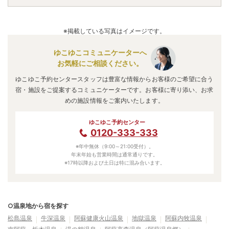
※掲載している写真はイメージです。
ゆこゆこコミュニケーターへ
お気軽にご相談ください。
ゆこゆこ予約センタースタッフは豊富な情報からお客様のご希望に合う
宿・施設をご提案するコミュニケーターです。お客様に寄り添い、お求
めの施設情報をご案内いたします。
ゆこゆこ予約センター
0120-333-333
※年中無休（9:00～21:00受付）。
年末年始も営業時間は通常通りです。
※17時以降および土日は特に混み合います。
○温泉地から宿を探す
松島温泉
牛深温泉
阿蘇健康火山温泉
地獄温泉
阿蘇内牧温泉