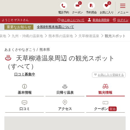
0
0
メ
メニュー
電話予約
クーポン
予約照会
お気に入り
ニ
ュ
ようこそ ゲストさん
ゆこゆこについて
新規会員登録
ログイン
ー
重要なお知らせ
令和8年熊本地震について
を
開
泉地
九州・沖縄の温泉地
熊本県の温泉地
天草柳港温泉
観光スポット
く
あまくさやなぎこう
熊本県
天草柳港温泉周辺 の観光スポット
（すべて）
口コミ募集中
お気に入り登録する
基本情報
日帰り温泉
観光情報
口コミ
アクセス
クーポン
宿泊