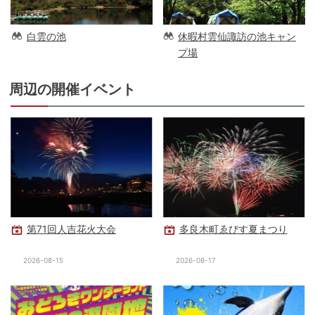
白雲の池
休暇村雲仙諏訪の池キャン
プ場
周辺の開催イベント
第71回人吉花火大会
多良木町ゑびす夏まつり
2026-08-15
2026-08-17