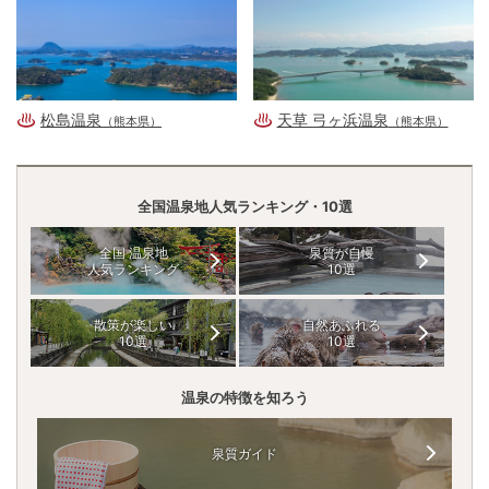
松島温泉
天草 弓ヶ浜温泉
（熊本県）
（熊本県）
全国温泉地人気ランキング・10選
全国 温泉地
泉質が自慢
人気ランキング
10選
散策が楽しい
自然あふれる
10選
10選
温泉の特徴を知ろう
泉質ガイド