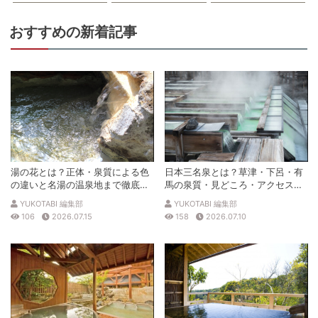
おすすめの新着記事
湯の花とは？正体・泉質による色
日本三名泉とは？草津・下呂・有
の違いと名湯の温泉地まで徹底解
馬の泉質・見どころ・アクセスを
説
徹底解説
YUKOTABI 編集部
YUKOTABI 編集部
106
2026.07.15
158
2026.07.10