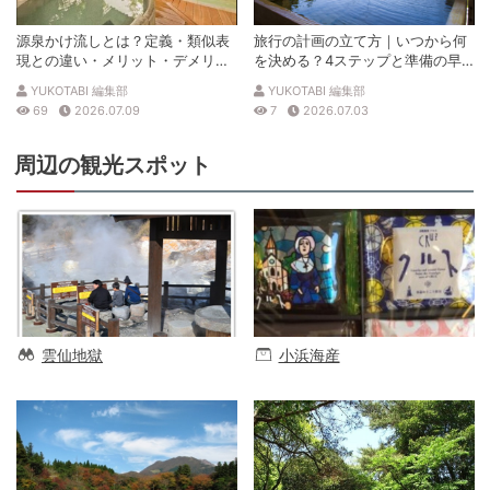
源泉かけ流しとは？定義・類似表
旅行の計画の立て方｜いつから何
現との違い・メリット・デメリッ
を決める？4ステップと準備の早
トを解説
見表
YUKOTABI 編集部
YUKOTABI 編集部
69
2026.07.09
7
2026.07.03
周辺の観光スポット
雲仙地獄
小浜海産