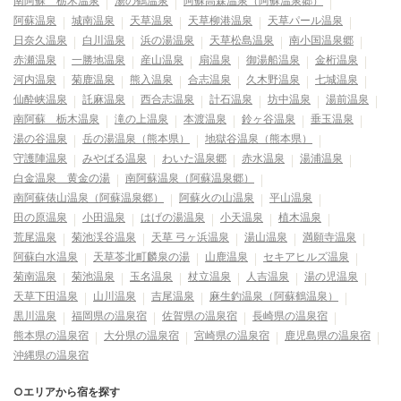
南阿蘇 栃木温泉
湯の鶴温泉
阿蘇高森温泉（阿蘇温泉郷）
阿蘇温泉
城南温泉
天草温泉
天草柳港温泉
天草パール温泉
日奈久温泉
白川温泉
浜の湯温泉
天草松島温泉
南小国温泉郷
赤瀬温泉
一勝地温泉
産山温泉
扇温泉
御湯船温泉
金桁温泉
河内温泉
菊鹿温泉
熊入温泉
合志温泉
久木野温泉
七城温泉
仙酔峡温泉
託麻温泉
西合志温泉
計石温泉
坊中温泉
湯前温泉
南阿蘇 栃木温泉
滝の上温泉
本渡温泉
鈴ヶ谷温泉
垂玉温泉
湯の谷温泉
岳の湯温泉（熊本県）
地獄谷温泉（熊本県）
守護陣温泉
みやばる温泉
わいた温泉郷
赤水温泉
湯浦温泉
白金温泉 黄金の湯
南阿蘇温泉（阿蘇温泉郷）
南阿蘇俵山温泉（阿蘇温泉郷）
阿蘇火の山温泉
平山温泉
田の原温泉
小田温泉
はげの湯温泉
小天温泉
植木温泉
荒尾温泉
菊池渓谷温泉
天草 弓ヶ浜温泉
湯山温泉
満願寺温泉
阿蘇白水温泉
天草苓北町麟泉の湯
山鹿温泉
セキアヒルズ温泉
菊南温泉
菊池温泉
玉名温泉
杖立温泉
人吉温泉
湯の児温泉
天草下田温泉
山川温泉
吉尾温泉
麻生釣温泉（阿蘇鶴温泉）
黒川温泉
福岡県の温泉宿
佐賀県の温泉宿
長崎県の温泉宿
熊本県の温泉宿
大分県の温泉宿
宮崎県の温泉宿
鹿児島県の温泉宿
沖縄県の温泉宿
○エリアから宿を探す