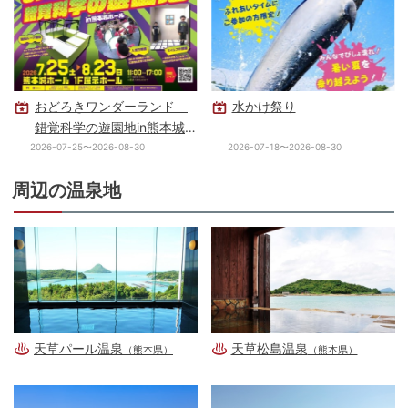
おどろきワンダーランド
水かけ祭り
錯覚科学の遊園地in熊本城
ホール
2026-07-25〜2026-08-30
2026-07-18〜2026-08-30
周辺の温泉地
天草パール温泉
天草松島温泉
（熊本県）
（熊本県）