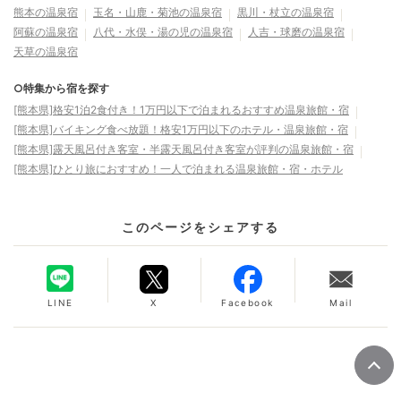
熊本の温泉宿
玉名・山鹿・菊池の温泉宿
黒川・杖立の温泉宿
阿蘇の温泉宿
八代・水俣・湯の児の温泉宿
人吉・球磨の温泉宿
天草の温泉宿
○特集から宿を探す
[熊本県]格安1泊2食付き！1万円以下で泊まれるおすすめ温泉旅館・宿
[熊本県]バイキング食べ放題！格安1万円以下のホテル・温泉旅館・宿
[熊本県]露天風呂付き客室・半露天風呂付き客室が評判の温泉旅館・宿
[熊本県]ひとり旅におすすめ！一人で泊まれる温泉旅館・宿・ホテル
このページをシェアする
LINE
X
Facebook
Mail