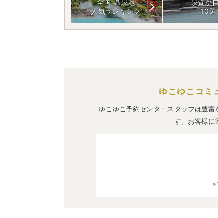
全国 温泉地
泉質が
人気ランキング
10選
ゆこゆこコミ
ゆこゆこ予約センタースタッフは豊富
す。お客様に