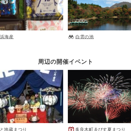
浜海産
白雲の池
周辺の開催イベント
と地蔵まつり
多良木町ゑびす夏まつり