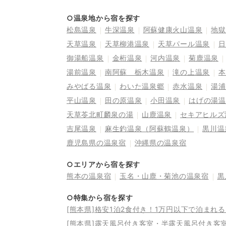
○温泉地から宿を探す
松島温泉
牛深温泉
阿蘇健康火山温泉
地獄
天草温泉
天草柳港温泉
天草パール温泉
日
御湯船温泉
金桁温泉
河内温泉
菊鹿温泉
湯前温泉
南阿蘇 栃木温泉
滝の上温泉
本
みやばる温泉
わいた温泉郷
赤水温泉
湯浦
平山温泉
田の原温泉
小田温泉
はげの湯温
天草苓北町麟泉の湯
山鹿温泉
セキアヒルズ
吉尾温泉
麻生釣温泉（阿蘇鶴温泉）
黒川温
鹿児島県の温泉宿
沖縄県の温泉宿
○エリアから宿を探す
熊本の温泉宿
玉名・山鹿・菊池の温泉宿
黒
○特集から宿を探す
[熊本県]格安1泊2食付き！1万円以下で泊まれ
[熊本県]露天風呂付き客室・半露天風呂付き客