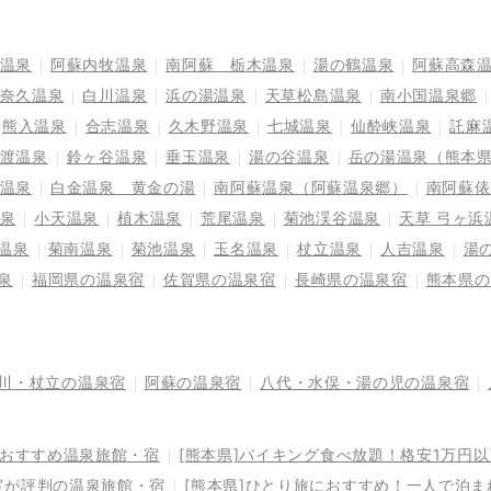
温泉
阿蘇内牧温泉
南阿蘇 栃木温泉
湯の鶴温泉
阿蘇高森
奈久温泉
白川温泉
浜の湯温泉
天草松島温泉
南小国温泉郷
熊入温泉
合志温泉
久木野温泉
七城温泉
仙酔峡温泉
託麻
渡温泉
鈴ヶ谷温泉
垂玉温泉
湯の谷温泉
岳の湯温泉（熊本
温泉
白金温泉 黄金の湯
南阿蘇温泉（阿蘇温泉郷）
南阿蘇俵
泉
小天温泉
植木温泉
荒尾温泉
菊池渓谷温泉
天草 弓ヶ浜
温泉
菊南温泉
菊池温泉
玉名温泉
杖立温泉
人吉温泉
湯
泉
福岡県の温泉宿
佐賀県の温泉宿
長崎県の温泉宿
熊本県の
川・杖立の温泉宿
阿蘇の温泉宿
八代・水俣・湯の児の温泉宿
るおすすめ温泉旅館・宿
[熊本県]バイキング食べ放題！格安1万円
室が評判の温泉旅館・宿
[熊本県]ひとり旅におすすめ！一人で泊