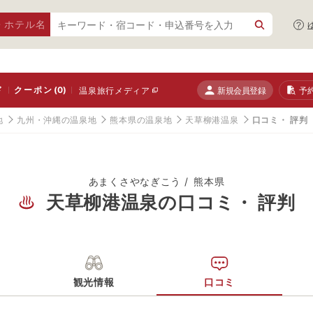
・ホテル名
ド
クーポン
(0)
新規会員登録
予
温泉旅行メディア
地
九州・沖縄の温泉地
熊本県の温泉地
天草柳港温泉
口コミ・ 評判
あまくさやなぎこう
熊本県
天草柳港温泉の口コミ・ 評判
観光情報
口コミ