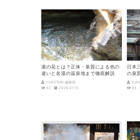
湯の花とは？正体・泉質による色の
日本
違いと名湯の温泉地まで徹底解説
の泉
解説
YUKOTABI 編集部
YUK
52
2026.07.15
83