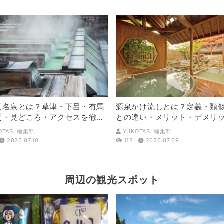
三名泉とは？草津・下呂・有馬
源泉かけ流しとは？定義・類
質・見どころ・アクセスを徹底
との違い・メリット・デメリ
解説
OTABI 編集部
YUKOTABI 編集部
2026.07.10
113
2026.07.09
周辺の観光スポット