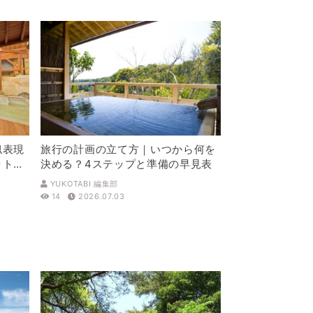
似表現
旅行の計画の立て方｜いつから何を
ットを
決める？4ステップと準備の早見表
YUKOTABI 編集部
14
2026.07.03