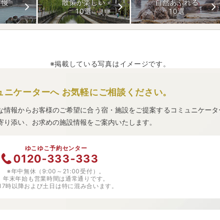
自慢
散策が楽しい
自然あふれる
10選
10選
※掲載している写真はイメージです。
ュニケーターへ
お気軽にご相談ください。
な情報からお客様のご希望に合う宿・施設をご提案するコミュニケータ
寄り添い、お求めの施設情報をご案内いたします。
ゆこゆこ予約センター
0120-333-333
※年中無休（9:00～21:00受付）。
年末年始も営業時間は通常通りです。
※17時以降および土日は特に混み合います。