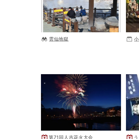
雲仙地獄
小
第71回人吉花火大会
う