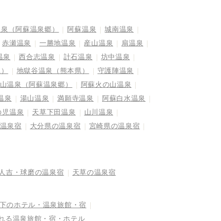
温泉（阿蘇温泉郷）
阿蘇温泉
城南温泉
赤瀬温泉
一勝地温泉
産山温泉
扇温泉
温泉
西合志温泉
計石温泉
坊中温泉
県）
地獄谷温泉（熊本県）
守護陣温泉
山温泉（阿蘇温泉郷）
阿蘇火の山温泉
温泉
湯山温泉
満願寺温泉
阿蘇白水温泉
の児温泉
天草下田温泉
山川温泉
温泉宿
大分県の温泉宿
宮崎県の温泉宿
人吉・球磨の温泉宿
天草の温泉宿
以下のホテル・温泉旅館・宿
まれる温泉旅館・宿・ホテル