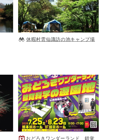
休暇村雲仙諏訪の池キャンプ場
おどろきワンダーランド 錯覚