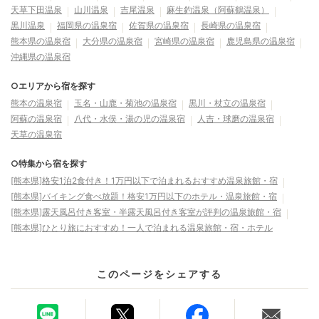
天草下田温泉
山川温泉
吉尾温泉
麻生釣温泉（阿蘇鶴温泉）
黒川温泉
福岡県の温泉宿
佐賀県の温泉宿
長崎県の温泉宿
熊本県の温泉宿
大分県の温泉宿
宮崎県の温泉宿
鹿児島県の温泉宿
沖縄県の温泉宿
○エリアから宿を探す
熊本の温泉宿
玉名・山鹿・菊池の温泉宿
黒川・杖立の温泉宿
阿蘇の温泉宿
八代・水俣・湯の児の温泉宿
人吉・球磨の温泉宿
天草の温泉宿
○特集から宿を探す
[熊本県]格安1泊2食付き！1万円以下で泊まれるおすすめ温泉旅館・宿
[熊本県]バイキング食べ放題！格安1万円以下のホテル・温泉旅館・宿
[熊本県]露天風呂付き客室・半露天風呂付き客室が評判の温泉旅館・宿
[熊本県]ひとり旅におすすめ！一人で泊まれる温泉旅館・宿・ホテル
このページをシェアする