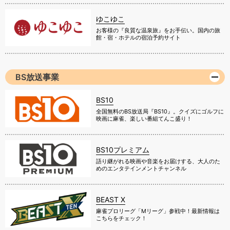
ゆこゆこ
お客様の『良質な温泉旅』をお手伝い。国内の旅
館・宿・ホテルの宿泊予約サイト
BS放送事業
BS10
全国無料のBS放送局『BS10』。クイズにゴルフに
映画に麻雀、楽しい番組てんこ盛り！
BS10プレミアム
語り継がれる映画や音楽をお届けする、大人のた
めのエンタテインメントチャンネル
BEAST X
麻雀プロリーグ「Mリーグ」参戦中！最新情報は
こちらをチェック！