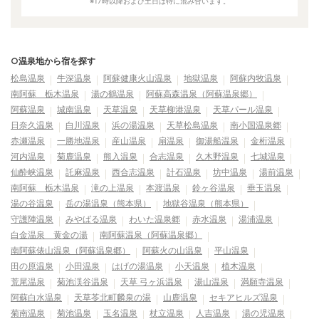
※17時以降および土日は特に混み合います。
○温泉地から宿を探す
松島温泉
牛深温泉
阿蘇健康火山温泉
地獄温泉
阿蘇内牧温泉
南阿蘇 栃木温泉
湯の鶴温泉
阿蘇高森温泉（阿蘇温泉郷）
阿蘇温泉
城南温泉
天草温泉
天草柳港温泉
天草パール温泉
日奈久温泉
白川温泉
浜の湯温泉
天草松島温泉
南小国温泉郷
赤瀬温泉
一勝地温泉
産山温泉
扇温泉
御湯船温泉
金桁温泉
河内温泉
菊鹿温泉
熊入温泉
合志温泉
久木野温泉
七城温泉
仙酔峡温泉
託麻温泉
西合志温泉
計石温泉
坊中温泉
湯前温泉
南阿蘇 栃木温泉
滝の上温泉
本渡温泉
鈴ヶ谷温泉
垂玉温泉
湯の谷温泉
岳の湯温泉（熊本県）
地獄谷温泉（熊本県）
守護陣温泉
みやばる温泉
わいた温泉郷
赤水温泉
湯浦温泉
白金温泉 黄金の湯
南阿蘇温泉（阿蘇温泉郷）
南阿蘇俵山温泉（阿蘇温泉郷）
阿蘇火の山温泉
平山温泉
田の原温泉
小田温泉
はげの湯温泉
小天温泉
植木温泉
荒尾温泉
菊池渓谷温泉
天草 弓ヶ浜温泉
湯山温泉
満願寺温泉
阿蘇白水温泉
天草苓北町麟泉の湯
山鹿温泉
セキアヒルズ温泉
菊南温泉
菊池温泉
玉名温泉
杖立温泉
人吉温泉
湯の児温泉