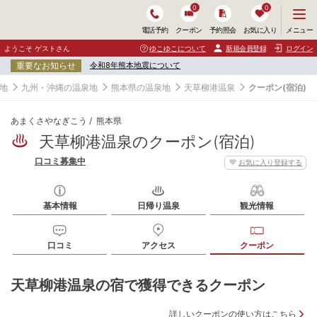
0
0
メ
メニュー
電話予約
クーポン
予約照会
お気に入り
ニ
ュ
ようこそ ゲストさん
ゆこゆこについて
新規会員登録
ログイン
ー
重要なお知らせ
令和8年熊本地震について
を
開
地
九州・沖縄の温泉地
熊本県の温泉地
天草柳港温泉
クーポン(宿泊)
く
あまくさやなぎこう
熊本県
天草柳港温泉のクーポン(宿泊)
口コミ募集中
お気に入り登録する
基本情報
日帰り温泉
観光情報
口コミ
アクセス
クーポン
天草柳港温泉の宿で獲得できるクーポン
詳しいクーポンの使い方はこちら