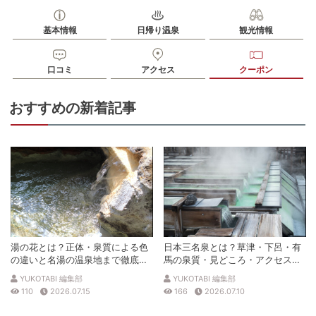
基本情報
日帰り温泉
観光情報
口コミ
アクセス
クーポン
おすすめの新着記事
湯の花とは？正体・泉質による色
日本三名泉とは？草津・下呂・有
の違いと名湯の温泉地まで徹底解
馬の泉質・見どころ・アクセスを
説
徹底解説
YUKOTABI 編集部
YUKOTABI 編集部
110
2026.07.15
166
2026.07.10