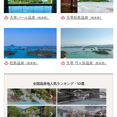
天草パール温泉
天草松島温泉
（熊本県）
（熊本県）
松島温泉
天草 弓ヶ浜温泉
（熊本県）
（熊本県）
全国温泉地人気ランキング・10選
全国 温泉地
泉質が自慢
人気ランキング
10選
散策が楽しい
自然あふれる
10選
10選