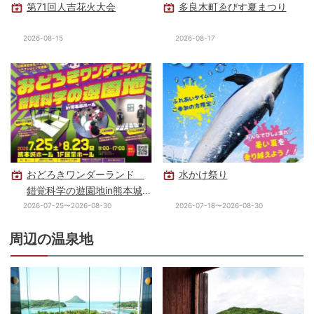
第71回人吉花火大会
多良木町ゑびす夏まつり
2026-08-15
2026-08-17
おどろきワンダーランド
水かけ祭り
錯覚科学の遊園地in熊本城
ホール
2026-07-25〜2026-08-30
2026-07-18〜2026-08-30
周辺の温泉地