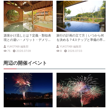
源泉かけ流しとは？定義・類似表
旅行の計画の立て方｜いつから何
現との違い・メリット・デメリッ
を決める？4ステップと準備の早
トを解説
見表
YUKOTABI 編集部
YUKOTABI 編集部
75
2026.07.09
8
2026.07.03
周辺の開催イベント