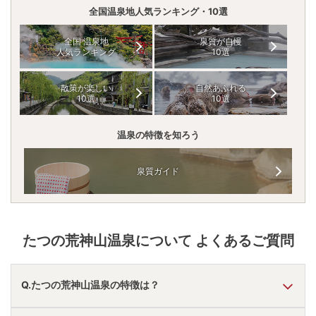
全国温泉地人気ランキング・10選
全国 温泉地
泉質が自慢
人気ランキング
10選
散策が楽しい
自然あふれる
10選
10選
温泉の特徴を知ろう
泉質ガイド
たつの荒神山温泉
について よくあるご質問
Q.たつの荒神山温泉の特徴は？