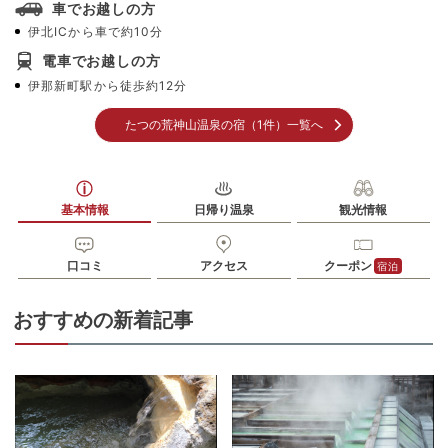
車でお越しの方
伊北ICから車で約10分
電車でお越しの方
伊那新町駅から徒歩約12分
たつの荒神山温泉の宿（1件）一覧へ
基本情報
日帰り温泉
観光情報
口コミ
アクセス
クーポン
宿泊
おすすめの新着記事