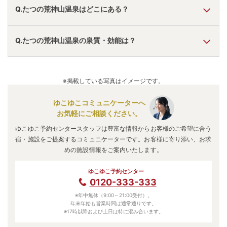
A.
温泉・お湯の特徴は
とろとろ
しており、温泉地の雰囲気は
Q.たつの荒神山温泉はどこにある？
「静か・落ち着いた」
と言われています。
たつの荒神山温泉
の口コミ情報の詳細は
こちら
。
A.
たつの荒神山温泉
は、
長野県上伊那郡辰野町
にあります。
Q.たつの荒神山温泉の泉質・効能は？
車でお越しの方は、伊北ICから車で約10分。
電車でお越しの方は、伊那新町駅から徒歩約12分。
たつの荒神山温泉
のアクセス情報の詳細は
こちら
。
A.
泉質は
炭酸水素塩泉
などで、効能は
神経痛、筋肉痛、関節
痛、疲労、打撲
などと言われています。
※掲載している写真はイメージです。
ゆこゆこコミュニケーターへ
お気軽にご相談ください。
ゆこゆこ予約センタースタッフは豊富な情報からお客様のご希望に合う
宿・施設をご提案するコミュニケーターです。お客様に寄り添い、お求
めの施設情報をご案内いたします。
ゆこゆこ予約センター
0120-333-333
※年中無休（9:00～21:00受付）。
年末年始も営業時間は通常通りです。
※17時以降および土日は特に混み合います。