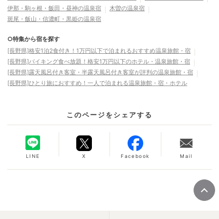
伊那・駒ヶ根・飯田・昼神の温泉宿
木曽の温泉宿
斑尾・飯山・信濃町・黒姫の温泉宿
○特集から宿を探す
[長野県]格安1泊2食付き！1万円以下で泊まれるおすすめ温泉旅館・宿
[長野県]バイキング食べ放題！格安1万円以下のホテル・温泉旅館・宿
[長野県]露天風呂付き客室・半露天風呂付き客室が評判の温泉旅館・宿
[長野県]ひとり旅におすすめ！一人で泊まれる温泉旅館・宿・ホテル
このページをシェアする
LINE
X
Facebook
Mail