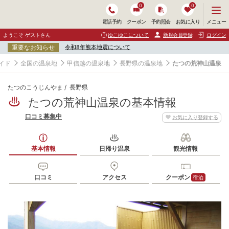
0
0
メ
メニュー
電話予約
クーポン
予約照会
お気に入り
ニ
ュ
ようこそ ゲストさん
ゆこゆこについて
新規会員登録
ログイン
ー
重要なお知らせ
令和8年熊本地震について
を
開
イド
全国の温泉地
甲信越の温泉地
長野県の温泉地
たつの荒神山温泉
く
たつのこうじんやま
長野県
たつの荒神山温泉の基本情報
口コミ募集中
お気に入り登録する
基本情報
日帰り温泉
観光情報
口コミ
アクセス
クーポン
宿泊