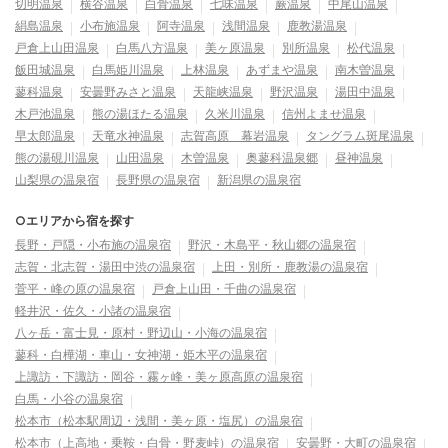
切明温泉
横谷温泉
白骨温泉
七味温泉
蕨温泉
中尾山温泉
絹島温泉
小布施温泉
阿寺温泉
浅間温泉
鹿教湯温泉
戸倉上山田温泉
白馬八方温泉
美ヶ原温泉
別所温泉
松代温泉
飯田城温泉
白馬姫川温泉
上林温泉
あずまや温泉
南木曽温泉
蓼科温泉
安曇野みさと温泉
天龍峡温泉
野沢温泉
湯田中温泉
木戸池温泉
熊の湯ほたる温泉
久米川温泉
信州よませ温泉
早太郎温泉
天竜水神温泉
志賀高原 幕岩温泉
タングラム斑尾温泉
熊の湯硯川温泉
山田温泉
木曽温泉
奥蓼科温泉郷
昼神温泉
山梨県の温泉宿
長野県の温泉宿
新潟県の温泉宿
○エリアから宿を探す
長野・戸隠・小布施の温泉宿
野沢・木島平・秋山郷の温泉宿
志賀・北志賀・湯田中渋の温泉宿
上田・別所・鹿教湯の温泉宿
菅平・峰の原の温泉宿
戸倉上山田・千曲の温泉宿
軽井沢・佐久・小諸の温泉宿
八ヶ岳・富士見・原村・野辺山・小海の温泉宿
蓼科・白樺湖・車山・女神湖・姫木平の温泉宿
上諏訪・下諏訪・岡谷・霧ヶ峰・美ヶ原高原の温泉宿
白馬・小谷の温泉宿
松本市（松本駅周辺・浅間・美ヶ原・塩尻）の温泉宿
松本市（上高地・乗鞍・白骨・野麦峠）の温泉宿
安曇野・大町の温泉宿