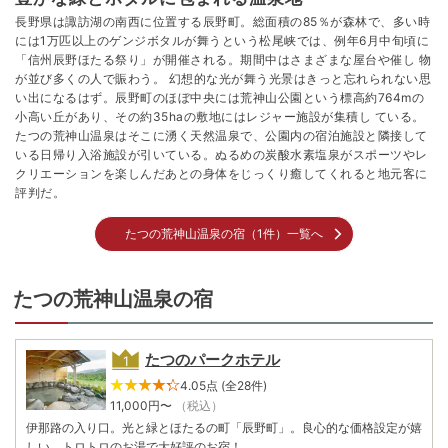
長野県は諏訪湖の南西に位置する辰野町。総面積の85％が森林で、多い時
には1万匹以上のゲンジボタルが舞うという松尾峡では、例年6月中旬頃に
「信州辰野ほたる祭り」が開催される。期間中はさまざまな屋台や催し 物
が並び多くの人で賑わう。 幻想的な光が舞う光景はきっと忘れられない思
い出になるはず。辰野町のほぼ中央には荒神山公園という標高約764mの
小高い丘があり、その約35haの敷地にはレジャー施設が集積し ている。
たつの荒神山温泉はそこに湧く天然温泉で、公園内の宿泊施設と隣接して
いる日帰り入浴施設が引いている。ぬるめの炭酸水素塩泉がスポーツやレ
クリエーションを楽しんだあとの身体をじっくり癒してくれると地元客に
評判だ。
たつの荒神山温泉の宿（1件）一覧へ
たつの荒神山温泉の宿
たつのパークホテル
4.05点 (全28件)
11,000
円〜
（税込）
伊那路の入り口。光と緑とほたるの町「辰野町」。良心的な価格設定が嬉
しい、トロトロのお湯で大好評のお宿！