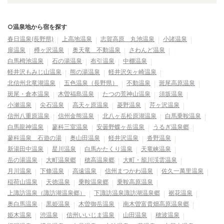
○温泉地から宿を探す
春日温泉(長野県)
上高地温泉
志賀高原 丸池温泉
小諸温泉
扉温泉
樽ヶ沢温泉
奥天竜 不動温泉
さわんど温泉
白馬栂池温泉
石の湯温泉
布引温泉
中棚温泉
軽井沢もみじ山温泉
熊の湯温泉
軽井沢矢ヶ崎温泉
北信州北竜湖温泉
五色温泉（長野県）
不動温泉
斑尾高原温泉
斑尾・倉本温泉
木曽福島温泉
たつの荒神山温泉
須坂温泉
小瀬温泉
尖石温泉
高天ヶ原温泉
菱野温泉
芹ヶ沢温泉
信州八重原温泉
信州金熊温泉
北八ヶ岳松原湖温泉
白馬乗鞍温泉
白馬龍神温泉
蓼科三室温泉
安曇野蝶ヶ岳温泉
うるぎ温泉郷
蓼科温泉 石遊の湯
奥山田温泉
軽井沢温泉
沓野温泉
新湯田中温泉
星川温泉
白馬かたくり温泉
天竜峡温泉
岳の湯温泉
大町温泉郷
穂高温泉郷
大町・籠川渓雲温泉
月川温泉
下條温泉
高遠温泉
信州まつかわ温泉
佐久一萬里温泉
稲荷山温泉
天徳温泉
乗鞍温泉郷
乗鞍高原温泉
上諏訪温泉（諏訪湖温泉郷）
下諏訪温泉諏訪湖温泉郷
裾花温泉
奥白馬温泉
黒姫温泉
木曽御岳温泉
南木曽富貴畑高原温泉郷
姫木温泉
渋温泉
信州いいじま温泉
山田温泉
穂波温泉