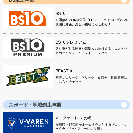
BS放送事業
BS10
全国無料のBS放送局『BS10』。クイズにゴルフに
映画に麻雀、楽しい番組てんこ盛り！
BS10プレミアム
語り継がれる映画や音楽をお届けする、大人のた
めのエンタテインメントチャンネル
BEAST X
麻雀プロリーグ「Mリーグ」参戦中！最新情報は
こちらをチェック！
スポーツ・地域創生事業
V・ファーレン長崎
長崎県内21市町をホームタウンとするプロサッカ
ークラブ「V・ファーレン長崎」