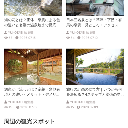
湯の花とは？正体・泉質による色
日本三名泉とは？草津・下呂・有
の違いと名湯の温泉地まで徹底解
馬の泉質・見どころ・アクセスを
説
徹底解説
YUKOTABI 編集部
YUKOTABI 編集部
53
2026.07.15
84
2026.07.10
源泉かけ流しとは？定義・類似表
旅行の計画の立て方｜いつから何
現との違い・メリット・デメリッ
を決める？4ステップと準備の早
トを解説
見表
YUKOTABI 編集部
YUKOTABI 編集部
116
2026.07.09
15
2026.07.03
周辺の観光スポット