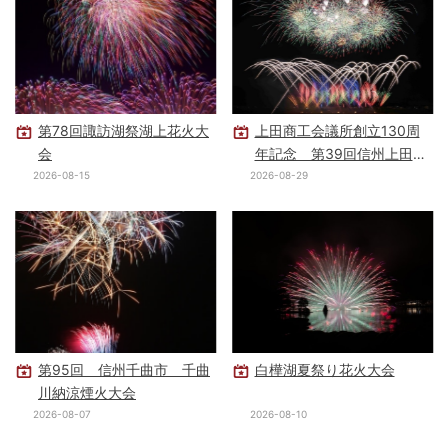
第78回諏訪湖祭湖上花火大
上田商工会議所創立130周
会
年記念 第39回信州上田大
花火大会
2026-08-15
2026-08-29
第95回 信州千曲市 千曲
白樺湖夏祭り花火大会
川納涼煙火大会
2026-08-07
2026-08-10