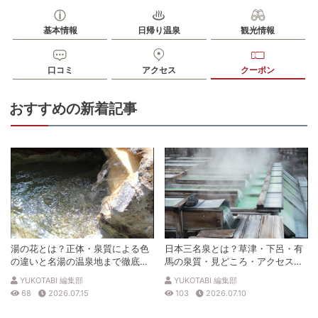
基本情報
日帰り温泉
観光情報
口コミ
アクセス
クーポン
おすすめの新着記事
湯の花とは？正体・泉質による色
日本三名泉とは？草津・下呂・有
の違いと名湯の温泉地まで徹底解
馬の泉質・見どころ・アクセスを
説
徹底解説
YUKOTABI 編集部
YUKOTABI 編集部
68
2026.07.15
103
2026.07.10