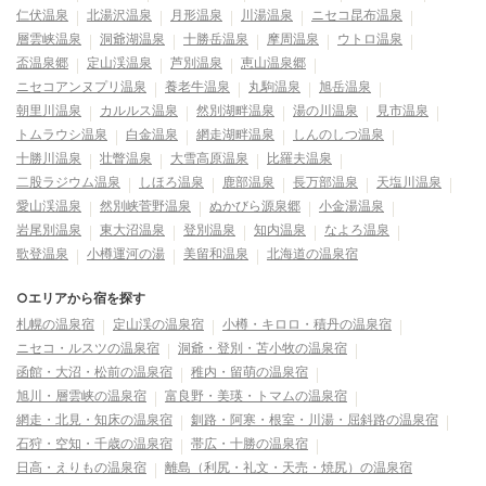
仁伏温泉
北湯沢温泉
月形温泉
川湯温泉
ニセコ昆布温泉
層雲峡温泉
洞爺湖温泉
十勝岳温泉
摩周温泉
ウトロ温泉
盃温泉郷
定山渓温泉
芦別温泉
恵山温泉郷
ニセコアンヌプリ温泉
養老牛温泉
丸駒温泉
旭岳温泉
朝里川温泉
カルルス温泉
然別湖畔温泉
湯の川温泉
見市温泉
トムラウシ温泉
白金温泉
網走湖畔温泉
しんのしつ温泉
十勝川温泉
壮瞥温泉
大雪高原温泉
比羅夫温泉
二股ラジウム温泉
しほろ温泉
鹿部温泉
長万部温泉
天塩川温泉
愛山渓温泉
然別峡菅野温泉
ぬかびら源泉郷
小金湯温泉
岩尾別温泉
東大沼温泉
登別温泉
知内温泉
なよろ温泉
歌登温泉
小樽運河の湯
美留和温泉
北海道の温泉宿
○エリアから宿を探す
札幌の温泉宿
定山渓の温泉宿
小樽・キロロ・積丹の温泉宿
ニセコ・ルスツの温泉宿
洞爺・登別・苫小牧の温泉宿
函館・大沼・松前の温泉宿
稚内・留萌の温泉宿
旭川・層雲峡の温泉宿
富良野・美瑛・トマムの温泉宿
網走・北見・知床の温泉宿
釧路・阿寒・根室・川湯・屈斜路の温泉宿
石狩・空知・千歳の温泉宿
帯広・十勝の温泉宿
日高・えりもの温泉宿
離島（利尻・礼文・天売・焼尻）の温泉宿