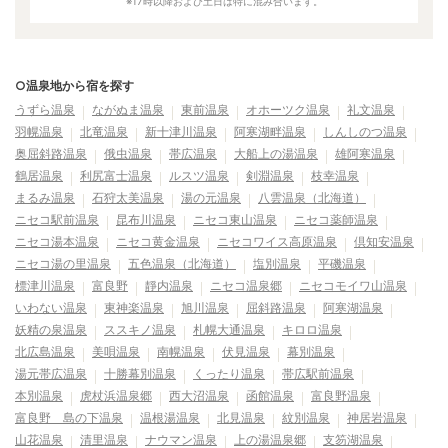
※17時以降および土日は特に混み合います。
○温泉地から宿を探す
うずら温泉
ながぬま温泉
東前温泉
オホーツク温泉
礼文温泉
羽幌温泉
北竜温泉
新十津川温泉
阿寒湖畔温泉
しんしのつ温泉
奥屈斜路温泉
俄虫温泉
帯広温泉
大船上の湯温泉
雄阿寒温泉
鶴居温泉
利尻富士温泉
ルスツ温泉
剣淵温泉
枝幸温泉
まるみ温泉
石狩太美温泉
湯の元温泉
八雲温泉（北海道）
ニセコ駅前温泉
昆布川温泉
ニセコ東山温泉
ニセコ薬師温泉
ニセコ湯本温泉
ニセコ黄金温泉
ニセコワイス高原温泉
倶知安温泉
ニセコ湯の里温泉
五色温泉（北海道）
塩別温泉
平磯温泉
標津川温泉
富良野
靜内温泉
ニセコ温泉郷
ニセコモイワ山温泉
いわない温泉
東神楽温泉
旭川温泉
屈斜路温泉
阿寒湖温泉
妖精の泉温泉
ススキノ温泉
札幌大通温泉
キロロ温泉
北広島温泉
美唄温泉
南幌温泉
伏見温泉
幕別温泉
湯元帯広温泉
十勝幕別温泉
くったり温泉
帯広駅前温泉
本別温泉
虎杖浜温泉郷
西大沼温泉
函館温泉
富良野温泉
富良野 島の下温泉
温根湯温泉
北見温泉
紋別温泉
神居岩温泉
山花温泉
清里温泉
ナウマン温泉
上の湯温泉郷
支笏湖温泉