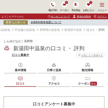
0
0
メ
メニュー
電話予約
クーポン
予約照会
お気に入り
ニ
ュ
ようこそ ゲストさん
ゆこゆこについて
新規会員登録
ログイン
ー
重要なお知らせ
令和8年熊本地震について
を
開
の温泉地
甲信越の温泉地
長野県の温泉地
新湯田中温泉
口コミ・ 評判
く
しんゆだなか
長野県
新湯田中温泉の口コミ・ 評判
口コミ募集中
お気に入り登録する
基本情報
日帰り温泉
観光情報
口コミ
アクセス
クーポン
宿泊
口コミアンケート募集中