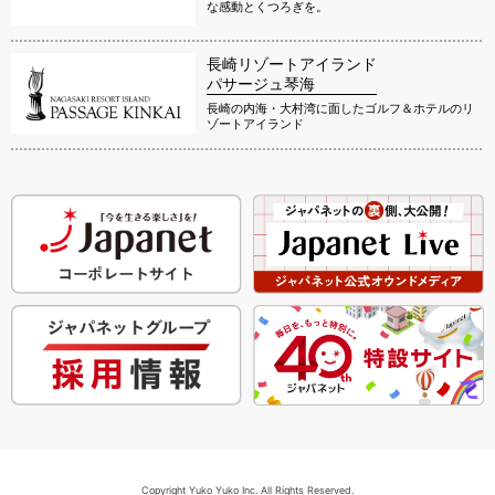
な感動とくつろぎを。
長崎リゾートアイランド
パサージュ琴海
長崎の内海・大村湾に面したゴルフ＆ホテルのリ
ゾートアイランド
Copyright Yuko Yuko Inc. All Rights Reserved.