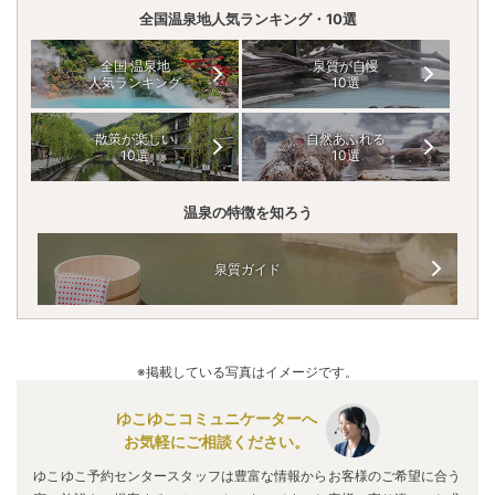
全国温泉地人気ランキング・10選
全国 温泉地
泉質が自慢
人気ランキング
10選
散策が楽しい
自然あふれる
10選
10選
温泉の特徴を知ろう
泉質ガイド
※掲載している写真はイメージです。
ゆこゆこコミュニケーターへ
お気軽にご相談ください。
ゆこゆこ予約センタースタッフは豊富な情報からお客様のご希望に合う