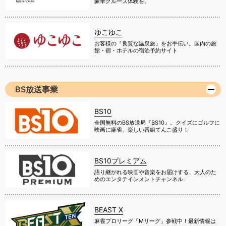
豪華クルーズ体験を。
ゆこゆこ
お客様の『良質な温泉旅』をお手伝い。国内の旅
館・宿・ホテルの宿泊予約サイト
BS放送事業
BS10
全国無料のBS放送局『BS10』。クイズにゴルフに
映画に麻雀、楽しい番組てんこ盛り！
BS10プレミアム
語り継がれる映画や音楽をお届けする、大人のた
めのエンタテインメントチャンネル
BEAST X
麻雀プロリーグ「Mリーグ」参戦中！最新情報は