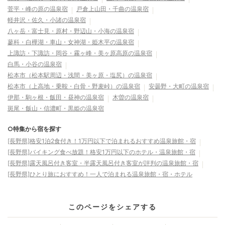
菅平・峰の原の温泉宿
戸倉上山田・千曲の温泉宿
軽井沢・佐久・小諸の温泉宿
八ヶ岳・富士見・原村・野辺山・小海の温泉宿
蓼科・白樺湖・車山・女神湖・姫木平の温泉宿
上諏訪・下諏訪・岡谷・霧ヶ峰・美ヶ原高原の温泉宿
白馬・小谷の温泉宿
松本市（松本駅周辺・浅間・美ヶ原・塩尻）の温泉宿
松本市（上高地・乗鞍・白骨・野麦峠）の温泉宿
安曇野・大町の温泉宿
伊那・駒ヶ根・飯田・昼神の温泉宿
木曽の温泉宿
斑尾・飯山・信濃町・黒姫の温泉宿
○特集から宿を探す
[長野県]格安1泊2食付き！1万円以下で泊まれるおすすめ温泉旅館・宿
[長野県]バイキング食べ放題！格安1万円以下のホテル・温泉旅館・宿
[長野県]露天風呂付き客室・半露天風呂付き客室が評判の温泉旅館・宿
[長野県]ひとり旅におすすめ！一人で泊まれる温泉旅館・宿・ホテル
このページをシェアする