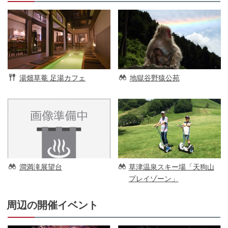
湯畑草菴 足湯カフェ
地獄谷野猿公苑
澗満滝展望台
草津温泉スキー場「天狗山
プレイゾーン」
周辺の開催イベント