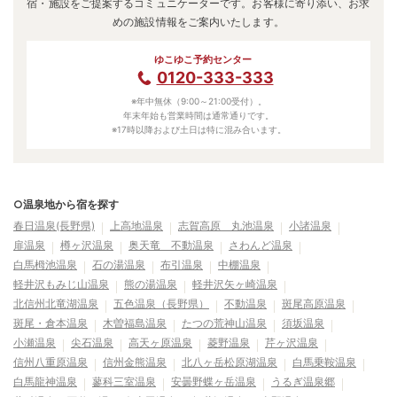
宿・施設をご提案するコミュニケーターです。お客様に寄り添い、お求
めの施設情報をご案内いたします。
ゆこゆこ予約センター
0120-333-333
※年中無休（9:00～21:00受付）。
年末年始も営業時間は通常通りです。
※17時以降および土日は特に混み合います。
○温泉地から宿を探す
春日温泉(長野県)
上高地温泉
志賀高原 丸池温泉
小諸温泉
扉温泉
樽ヶ沢温泉
奥天竜 不動温泉
さわんど温泉
白馬栂池温泉
石の湯温泉
布引温泉
中棚温泉
軽井沢もみじ山温泉
熊の湯温泉
軽井沢矢ヶ崎温泉
北信州北竜湖温泉
五色温泉（長野県）
不動温泉
斑尾高原温泉
斑尾・倉本温泉
木曽福島温泉
たつの荒神山温泉
須坂温泉
小瀬温泉
尖石温泉
高天ヶ原温泉
菱野温泉
芹ヶ沢温泉
信州八重原温泉
信州金熊温泉
北八ヶ岳松原湖温泉
白馬乗鞍温泉
白馬龍神温泉
蓼科三室温泉
安曇野蝶ヶ岳温泉
うるぎ温泉郷