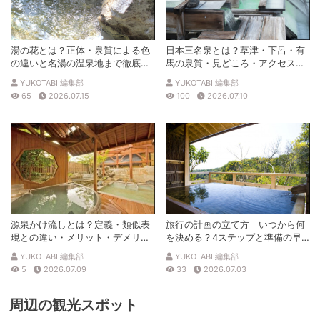
湯の花とは？正体・泉質による色
日本三名泉とは？草津・下呂・有
の違いと名湯の温泉地まで徹底解
馬の泉質・見どころ・アクセスを
説
徹底解説
YUKOTABI 編集部
YUKOTABI 編集部
65
2026.07.15
100
2026.07.10
源泉かけ流しとは？定義・類似表
旅行の計画の立て方｜いつから何
現との違い・メリット・デメリッ
を決める？4ステップと準備の早
トを解説
見表
YUKOTABI 編集部
YUKOTABI 編集部
5
2026.07.09
33
2026.07.03
周辺の観光スポット