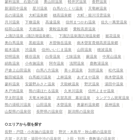
蓼科温泉 石遊の湯
奥山田温泉
軽井沢温泉
沓野温泉
新湯田中温泉
星川温泉
白馬かたくり温泉
天竜峡温泉
岳の湯温泉
大町温泉郷
穂高温泉郷
大町・籠川渓雲温泉
月川温泉
下條温泉
高遠温泉
信州まつかわ温泉
佐久一萬里温泉
稲荷山温泉
天徳温泉
乗鞍温泉郷
乗鞍高原温泉
上諏訪温泉（諏訪湖温泉郷）
下諏訪温泉諏訪湖温泉郷
裾花温泉
奥白馬温泉
黒姫温泉
木曽御岳温泉
南木曽富貴畑高原温泉郷
姫木温泉
渋温泉
信州いいじま温泉
山田温泉
穂波温泉
切明温泉
横谷温泉
白骨温泉
七味温泉
蕨温泉
中尾山温泉
絹島温泉
小布施温泉
阿寺温泉
浅間温泉
鹿教湯温泉
戸倉上山田温泉
白馬八方温泉
美ヶ原温泉
別所温泉
松代温泉
飯田城温泉
白馬姫川温泉
上林温泉
あずまや温泉
南木曽温泉
蓼科温泉
安曇野みさと温泉
天龍峡温泉
野沢温泉
湯田中温泉
木戸池温泉
熊の湯ほたる温泉
久米川温泉
信州よませ温泉
早太郎温泉
天竜水神温泉
志賀高原 幕岩温泉
タングラム斑尾温泉
熊の湯硯川温泉
山田温泉
木曽温泉
奥蓼科温泉郷
昼神温泉
山梨県の温泉宿
長野県の温泉宿
新潟県の温泉宿
○エリアから宿を探す
長野・戸隠・小布施の温泉宿
野沢・木島平・秋山郷の温泉宿
志賀・北志賀・湯田中渋の温泉宿
上田・別所・鹿教湯の温泉宿