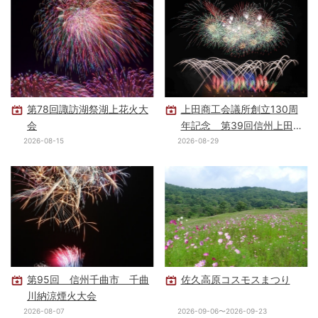
第78回諏訪湖祭湖上花火大
上田商工会議所創立130周
会
年記念 第39回信州上田大
花火大会
2026-08-15
2026-08-29
第95回 信州千曲市 千曲
佐久高原コスモスまつり
川納涼煙火大会
2026-08-07
2026-09-06〜2026-09-23