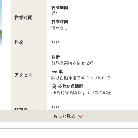
営業期間
通年
営業時間
営業時間
情報なし
料金
無料
住所
群馬県高崎市榛名湖町
車
アクセス
関越自動車道高崎ICより約60分
公共交通機関
JR高崎線高崎駅よりバス約90分
無料
駐車場
※榛名山登山口付近の無料駐車場をご利用く
もっと見る
0273745111
電話番号
※問い合わせ先：榛名観光協会