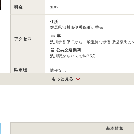
料金
無料
史
住所
群馬県渋川市伊香保町伊香保
車
アクセス
渋川伊香保ICから一般道路で伊香保温泉街まで約
っ
公共交通機関
渋川駅からバスで約25分
駐車場
情報なし
もっと見る
電話番号
0279723151
※ 掲載情報は変更になる場合があります。最新の内容はご利用前にご自
※ 料金情報は税込・税抜表記が混ざっております。正しい金額はご利用
基本情報