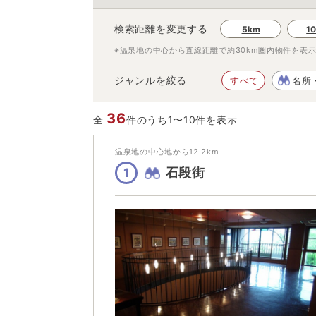
検索距離を変更する
5km
1
※温泉地の中心から直線距離で約
30km
圏内物件を表
ジャンルを絞る
すべて
名所
36
全
件のうち1〜10件を表示
温泉地の中心地から
12.2
km
石段街
1