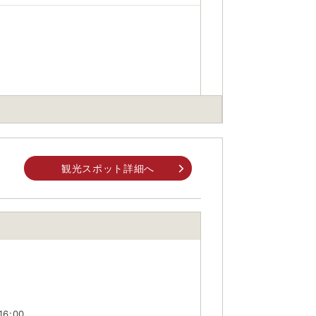
｣→グリーン牧場前下車
:無料（要予約）/バイク:無料
観光スポット詳細へ
身でお問合せください。
前にご自身でお問合せください。
6:00