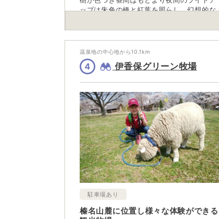
ップは朱色の橋と紅葉を照らし、幻想的な
風景となる。
温泉地の中心地から
10.1
km
伊香保グリーン牧場
4
駐車場あり
榛名山麓に位置し様々な体験ができる