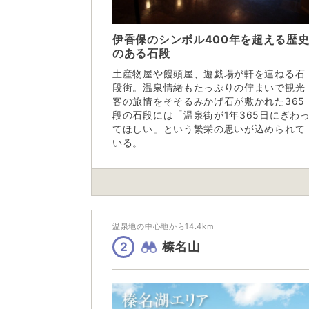
伊香保のシンボル400年を超える歴
のある石段
土産物屋や饅頭屋、遊戯場が軒を連ねる石
段街。温泉情緒もたっぷりの佇まいで観光
客の旅情をそそるみかげ石が敷かれた365
段の石段には「温泉街が1年365日にぎわ
てほしい」という繁栄の思いが込められて
いる。
温泉地の中心地から
14.4
km
榛名山
2