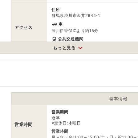
住所
群馬県渋川市金井2844-1
車
アクセス
渋川伊香保ICより約15分
公共交通機関
JR渋川駅からバスで約15分｢伊香保温泉行き
もっと見る
有料（750台）
駐車場
乗用車:500円（入庫から30分は無料）/バス
※乗用車700台、大型バス50台
電話番号
0279245335
※ 掲載情報は変更になる場合があります。最新の内容はご利用前にご自
基本情報
※ 料金情報は税込・税抜表記が混ざっております。正しい金額はご利用
営業期間
通年
※定休日:木曜日
営業時間
営業時間
月～水・金11:00～15:00/土・日・祝11:00～1