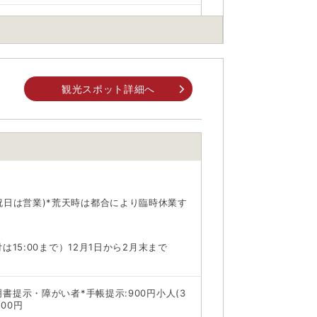
62台】渋川市伊香保町伊香保558-1・市
香保町伊香保614-8・市営P5駐車場【大型
付近
観光スポット詳細へ
身でお問合せください。
前にご自身でお問合せください。
·祝日は営業)*荒天時は都合により臨時休業す
付は15:00まで）12月1日から2月末まで
証明書提示・障がい者*手帳提示:900円小人(3
00円