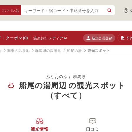
・ホテル名
ド
クーポン
(0)
新規会員登録
予
温泉旅行メディア
地
関東の温泉地
群馬県の温泉地
船尾の湯
観光スポット
ふなおのゆ
群馬県
船尾の湯周辺 の観光スポット
（すべて）
観光情報
口コミ