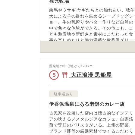
観光牧場
乗馬やウサギ·ヤギたちとの触れあい、牧羊
犬による羊の群れを集めるシープドッグシ
ョー、牛の乳搾りやバター作りなど自然の
中で色々な体験ができる。その他にも、こ
ども遊園地や新鮮さと素材にこだわった食
事を楽しめたりと魅力満載な伊香保グリー
ン牧場。
温泉地の中心地から
12.1
km
大正浪漫 黒船屋
5
駐車場あり
伊香保温泉にある老舗のカレー店
古民家を改装した店内は懐古的なインテリ
アの映えるノスタルジアなカフェ。自家焙
煎で専任のバリスタがいる。上州の野菜、
ブランド豚等の厳選素材でつくるこだわり