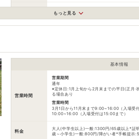
無料（18台）
もっと見る
※他有料駐車場もあり・市営物聞駐車場【普通車
駐車場
営P1駐車場【大型5台、普通車70台】渋川市伊
4台、中型2台】渋川市伊香保町伊香保94-2
0279723151
電話番号
※渋川伊香保温泉観光協会
※ 掲載情報は変更になる場合があります。最新の内容はご利用前にご自
基本情報
※ 料金情報は税込・税抜表記が混ざっております。正しい金額はご利用
営業期間
通年
※定休日:1月上旬から2月末までの平日(正月
る場合あり
営業時間
営業時間
3月1日から11月末まで9:00~16:00（入場受
10:00~16:00（入場受付は15:00まで）
大人(中学生以上)一般:1300円/65歳以上*
料金
歳～小学生)一般:800円/障がい者*手帳提示:5