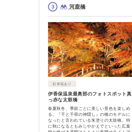
河鹿橋
3
駐車場あり
伊香保温泉最奥部のフォトスポット真
っ赤な太鼓橋
春夏秋冬、季節ごとに美しい景色を楽しめ
る。『千と千尋の神隠し』の橋のモデルに
なったと言われている朱塗りの太鼓橋。特
に秋になるともみじやかえでといった広葉
樹が色づき昼間はもとより夜間のライトア