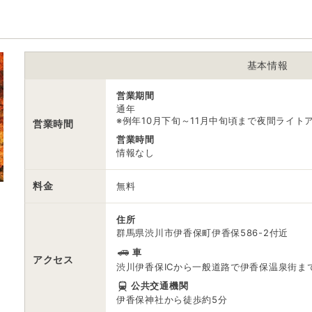
※ 掲載情報は変更になる場合があります。最新の内容はご利用前にご自
※ 料金情報は税込・税抜表記が混ざっております。正しい金額はご利用
基本情報
営業期間
通年
※例年10月下旬～11月中旬頃まで夜間ライト
営業時間
営業時間
情報なし
料金
無料
住所
群馬県渋川市伊香保町伊香保586-2付近
車
アクセス
渋川伊香保ICから一般道路で伊香保温泉街まで約
公共交通機関
伊香保神社から徒歩約5分